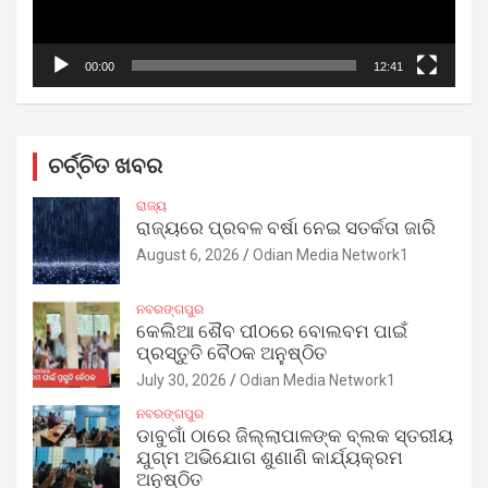
00:00
12:41
ଚର୍ଚ୍ଚିତ ଖବର
ରାଜ୍ୟ
ରାଜ୍ୟରେ ପ୍ରବଳ ବର୍ଷା ନେଇ ସତର୍କତା ଜାରି
August 6, 2026
Odian Media Network1
ନବରଙ୍ଗପୁର
କେଲିଆ ଶୈବ ପୀଠରେ ବୋଲବମ ପାଇଁ
ପ୍ରସ୍ତୁତି ବୈଠକ ଅନୁଷ୍ଠିତ
July 30, 2026
Odian Media Network1
ନବରଙ୍ଗପୁର
ଡାବୁଗାଁ ଠାରେ ଜିଲ୍ଲାପାଳଙ୍କ ବ୍ଲକ ସ୍ତରୀୟ
ଯୁଗ୍ମ ଅଭିଯୋଗ ଶୁଣାଣି କାର୍ଯ୍ୟକ୍ରମ
ଅନୁଷ୍ଠିତ