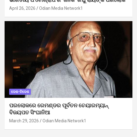
ଭାରତୀୟ ଫଟୋଗ୍ରାଫିର ‘ଜନକ’ ରଘୁ ରାୟଙ୍କ ପରଲୋକ
April 26, 2026
Odian Media Network1
ଦେଶ-ବିଦେଶ
ପରଲୋକରେ ରେମଣ୍ଡର ପୂର୍ବତନ ଚେୟାରମ୍ୟାନ୍
ବିଜୟପତ ସିଂଘାନିଆ
March 29, 2026
Odian Media Network1