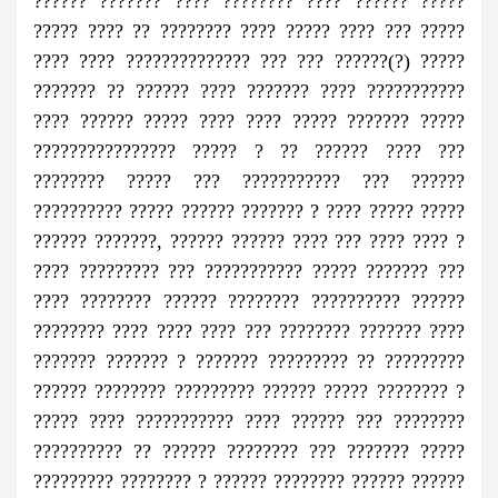
?????? ??????? ???? ???????? ???? ?????? ?????
????? ???? ?? ???????? ???? ????? ???? ??? ?????
???? ???? ?????????????? ??? ??? ??????(?) ?????
??????? ?? ?????? ???? ??????? ???? ???????????
???? ?????? ????? ???? ???? ????? ??????? ?????
???????????????? ????? ? ?? ?????? ???? ???
???????? ????? ??? ??????????? ??? ??????
?????????? ????? ?????? ??????? ? ???? ????? ?????
?????? ???????, ?????? ?????? ???? ??? ???? ???? ?
???? ????????? ??? ??????????? ????? ??????? ???
???? ???????? ?????? ???????? ?????????? ??????
???????? ???? ???? ???? ??? ???????? ??????? ????
??????? ??????? ? ??????? ????????? ?? ?????????
?????? ???????? ????????? ?????? ????? ???????? ?
????? ???? ??????????? ???? ?????? ??? ????????
?????????? ?? ?????? ???????? ??? ??????? ?????
????????? ???????? ? ?????? ???????? ?????? ??????