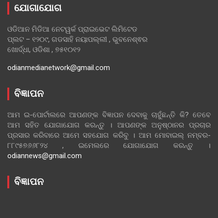
ଯୋଗାଯୋଗ
ଓଡିଆନ ମିଡିଆ ନେଟୱର୍କ ପ୍ରାଇଭେଟ ଲିମିଟେଡ
ପ୍ଲଟ – ୧୨୦୯, ଗଡସାହି ନୟାପଲ୍ଲୀ , ଭୁବନେଶ୍ଵର
ଖୋର୍ଦ୍ଧା, ଓଡିଶା , ୭୫୧୦୧୨
odianmedianetwork@gmail.com
ବିଜ୍ଞାପନ
ଆମ ଇ-ପୋର୍ଟାଲରେ ଆପଣଙ୍କ ବିଜ୍ଞାପନ ଦେବାକୁ ଚାହୁଁଛନ୍ତି କି? ତେବେ
ଆମ ସହିତ ଯୋଗାଯୋଗ କରନ୍ତୁ । ଆପଣଙ୍କ ଅନୁଷ୍ଠାନର ପ୍ରଚାର
ପ୍ରସାର କରିବାରେ ଆମେ ସହଯୋଗ କରିବୁ । ଆମ ମୋବାଇଲ୍ ନମ୍ବର-
୮୮୯୫୭୬୬୮୨୪ , ଇମେଲରେ ଯୋଗାଯୋଗ କରନ୍ତୁ ।
odiannews@gmail.com
ବିଜ୍ଞାପନ