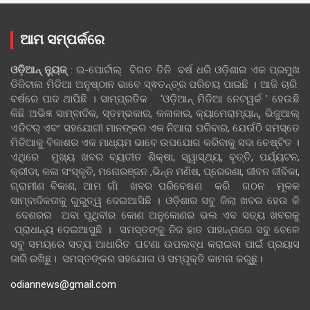
ଆମ ସମ୍ପର୍କରେ
ଓଡ଼ିଆନ୍‍ ନ୍ୟୁଜ୍‍
: ଇ-ପୋର୍ଟାଲ୍ ବିଗତ ତିନି ବର୍ଷ ଧରି ଓଡ଼ିଶାର ଏକ ପ୍ରମୁଖ
ଡିଜିଟାଲ ମିଡିଆ ଅନୁଷ୍ଠାନ ଭାବେ ସ୍ଵତନ୍ତ୍ର ପରିଚୟ ପାଇଛି । ଆଜି ଚାରି
ବର୍ଷରେ ପାଦ ଥାପିଛି । ସାମ୍ପ୍ରତିକ ‘ଓଡ଼ିଆନ୍‍ ମିଡିଆ ନେଟୱର୍କ ’ ହେଉଛି
କିଛି ଅଭିଜ୍ଞ ସାମ୍ବାଦିକ, ସ୍ତମ୍ଭକାର, କଳାକାର, କ୍ୟାମେରାମ୍ୟାନ୍, ଭିଜୁଆଲ୍
ଏଡିଟର୍ ଏବଂ ସହଯୋଗୀ ମାନଙ୍କର ଏକ ନିଆରା ପରିବାର, ଯେଉଁଠି ସମସ୍ତେ
ମିଡିଆକୁ ବିକାଶର ଏକ ମାଧ୍ୟମ ଭାବେ ଉପଯୋଗ କରିବାକୁ ସଦା ଚେଷ୍ଟିତ ।
ଏଥିରେ ମୁଖ୍ୟ ଖବର ବ୍ୟତୀତ ଶିକ୍ଷା, ସ୍ୱାସ୍ଥ୍ୟ, ବୃତ୍ତି, ପର୍ଯ୍ୟଟନ,
କ୍ରୀଡା, କଳା ସଂସ୍କୃତି, ମନୋରଞ୍ଜନ ,ଭିନ୍ନ ମଣିଷ, ପ୍ରେରଣା, ଜୀବନ ଜୀବିକା,
ଗ୍ରାମୀଣ ବିକାଶ, ଆମ ଗାଁ ଖବର ପରିବେଷଣ କରି ଗଠନ ମୂଳକ
ସାମ୍ବାଦିକତାକୁ ଗୁରୁତ୍ୱ ଦେଇଆସିଛି । ଓଡ଼ିଶାର ସବୁ ଜିଲା ଖବର ହେଉ କି
ଦେଶରର ଅବା ପୃଥିବୀର କୋଣ ଅନୁକୋଣର ଭଲ ଏବ ସତ୍ୟ ଖବରକୁ
ପ୍ରାଧାନ୍ୟ ଦେଇଆସୁଛି । ସମସ୍ତଙ୍କୁ ନିଜ ହାତ ପାହାନ୍ତାରେ ସବୁ ବେଳେ
ସବୁ ସମୟରେ ସତ୍ୟ ଆଧାରିତ ଘଟଣା ଉପଲବ୍ଧ କରାଇବା ପାଇଁ ପ୍ରୟାସ
ଜାରି ରଖିଛୁ। ସମସ୍ତଙ୍କର ସହଯୋଗ ଓ ସମ୍ପୃକ୍ତି କାମନା କରୁଛୁ।
odiannews@gmail.com