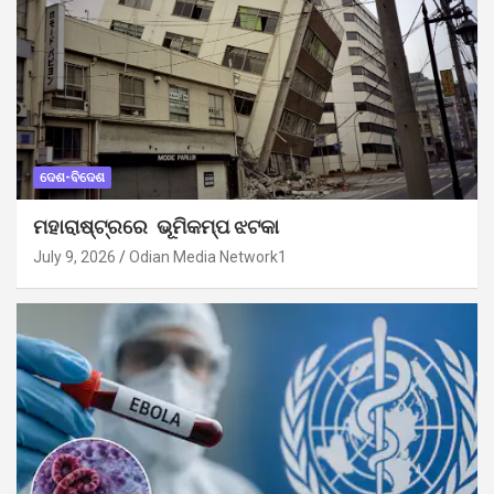
ଦେଶ-ବିଦେଶ
ମହାରାଷ୍ଟ୍ରରେ ଭୂମିକମ୍ପ ଝଟକା
July 9, 2026
Odian Media Network1