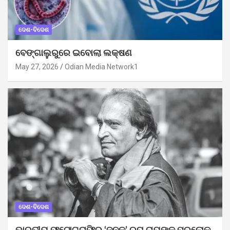
ଦେଶ-ବିଦେଶ
ବେଙ୍ଗାଲୁରୁରେ ଇବୋଲା ଲକ୍ଷଣ
May 27, 2026
Odian Media Network1
ଦେଶ-ବିଦେଶ