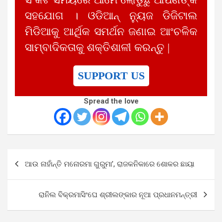
ସହଯୋଗ । ଓଡିଆନ୍ ନ୍ୟୁଜ ଡିଜିଟାଲ
ମିଡିଆକୁ ଆର୍ଥିକ ସମର୍ଥନ ଜଣାଇ ଆଂଚଳିକ
ସାମ୍ବାଦିକତାକୁ ଶକ୍ତିଶାଳୀ କରନ୍ତୁ |
SUPPORT US
Spread the love
Post
ଆଉ ନାହାଁନ୍ତି ମନୋରମା ଗୁରୁମା’, ରାଜକନିକାରେ ଶୋକର ଛାୟା
navigation
ରାନିଲ ବିକ୍ରମାସିଂଘେ ଶ୍ରୀଲଙ୍କାର ନୂଆ ପ୍ରଧାନମନ୍ତ୍ରୀ