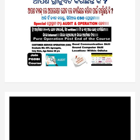
Video
Player