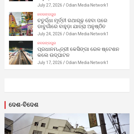
July 27, 2026
Odian Media Network1
ନବରଙ୍ଗପୁର
ଚତୁର୍ଦ୍ଧା ମୂର୍ତ୍ତୀ ରଥାରୂଢ଼ ହେବା ପରେ
ଡାବୁଗାଁରେ ବାହୁଡ଼ା ଯାତ୍ରା ଅନୁଷ୍ଠିତ
July 24, 2026
Odian Media Network1
ନବରଙ୍ଗପୁର
ପ୍ରଧାନମନ୍ତ୍ରୀ କେସିଙ୍ଗା ରେଳ ଷ୍ଟେଶନ
କଲେ ଉଦ୍‌ଘାଟନ
July 17, 2026
Odian Media Network1
ଦେଶ-ବିଦେଶ