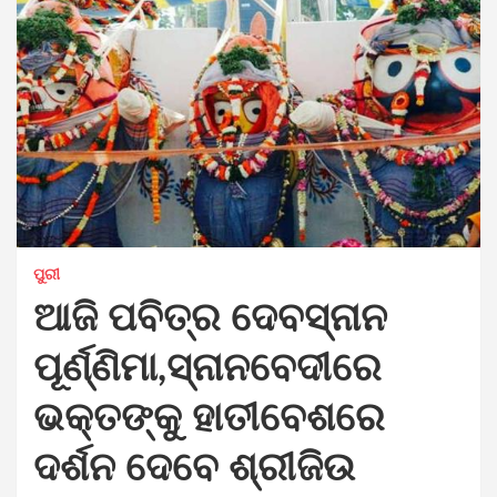
ପୁରୀ
ଆଜି ପବିତ୍ର ଦେବସ୍ନାନ
ପୂର୍ଣ୍ଣିମା,ସ୍ନାନବେଦୀରେ
ଭକ୍ତଙ୍କୁ ହାତୀବେଶରେ
ଦର୍ଶନ ଦେବେ ଶ୍ରୀଜିଉ