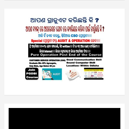
Video
Player