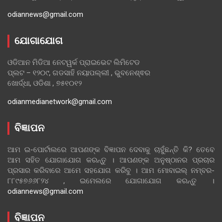
odiannews@gmail.com
ଯୋଗାଯୋଗ
ଓଡିଆନ ମିଡିଆ ନେଟୱର୍କ ପ୍ରାଇଭେଟ ଲିମିଟେଡ
ପ୍ଲଟ – ୧୨୦୯, ଗଡସାହି ନୟାପଲ୍ଲୀ , ଭୁବନେଶ୍ଵର
ଖୋର୍ଦ୍ଧା, ଓଡିଶା , ୭୫୧୦୧୨
odianmedianetwork@gmail.com
ବିଜ୍ଞାପନ
ଆମ ଇ-ପୋର୍ଟାଲରେ ଆପଣଙ୍କ ବିଜ୍ଞାପନ ଦେବାକୁ ଚାହୁଁଛନ୍ତି କି? ତେବେ
ଆମ ସହିତ ଯୋଗାଯୋଗ କରନ୍ତୁ । ଆପଣଙ୍କ ଅନୁଷ୍ଠାନର ପ୍ରଚାର
ପ୍ରସାର କରିବାରେ ଆମେ ସହଯୋଗ କରିବୁ । ଆମ ମୋବାଇଲ୍ ନମ୍ବର-
୮୮୯୫୭୬୬୮୨୪ , ଇମେଲରେ ଯୋଗାଯୋଗ କରନ୍ତୁ ।
odiannews@gmail.com
ବିଜ୍ଞାପନ