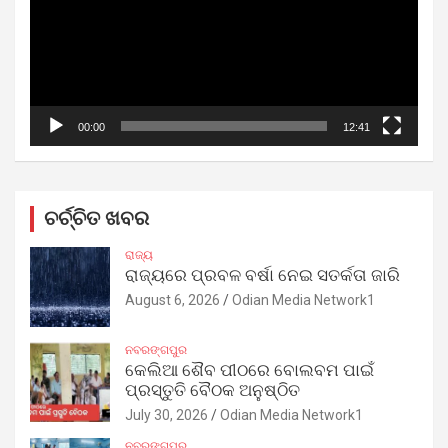
00:00
12:41
ଚର୍ଚ୍ଚିତ ଖବର
ରାଜ୍ୟ
ରାଜ୍ୟରେ ପ୍ରବଳ ବର୍ଷା ନେଇ ସତର୍କତା ଜାରି
August 6, 2026
Odian Media Network1
ନବରଙ୍ଗପୁର
କେଲିଆ ଶୈବ ପୀଠରେ ବୋଲବମ ପାଇଁ
ପ୍ରସ୍ତୁତି ବୈଠକ ଅନୁଷ୍ଠିତ
July 30, 2026
Odian Media Network1
ନବରଙ୍ଗପୁର