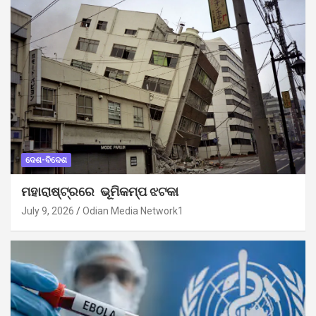
ଦେଶ-ବିଦେଶ
ମହାରାଷ୍ଟ୍ରରେ ଭୂମିକମ୍ପ ଝଟକା
July 9, 2026
Odian Media Network1