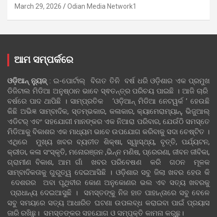
March 29, 2026
Odian Media Network1
ଆମ ସମ୍ପର୍କରେ
ଓଡ଼ିଆନ୍‍ ନ୍ୟୁଜ୍‍
: ଇ-ପୋର୍ଟାଲ୍ ବିଗତ ତିନି ବର୍ଷ ଧରି ଓଡ଼ିଶାର ଏକ ପ୍ରମୁଖ
ଡିଜିଟାଲ ମିଡିଆ ଅନୁଷ୍ଠାନ ଭାବେ ସ୍ଵତନ୍ତ୍ର ପରିଚୟ ପାଇଛି । ଆଜି ଚାରି
ବର୍ଷରେ ପାଦ ଥାପିଛି । ସାମ୍ପ୍ରତିକ ‘ଓଡ଼ିଆନ୍‍ ମିଡିଆ ନେଟୱର୍କ ’ ହେଉଛି
କିଛି ଅଭିଜ୍ଞ ସାମ୍ବାଦିକ, ସ୍ତମ୍ଭକାର, କଳାକାର, କ୍ୟାମେରାମ୍ୟାନ୍, ଭିଜୁଆଲ୍
ଏଡିଟର୍ ଏବଂ ସହଯୋଗୀ ମାନଙ୍କର ଏକ ନିଆରା ପରିବାର, ଯେଉଁଠି ସମସ୍ତେ
ମିଡିଆକୁ ବିକାଶର ଏକ ମାଧ୍ୟମ ଭାବେ ଉପଯୋଗ କରିବାକୁ ସଦା ଚେଷ୍ଟିତ ।
ଏଥିରେ ମୁଖ୍ୟ ଖବର ବ୍ୟତୀତ ଶିକ୍ଷା, ସ୍ୱାସ୍ଥ୍ୟ, ବୃତ୍ତି, ପର୍ଯ୍ୟଟନ,
କ୍ରୀଡା, କଳା ସଂସ୍କୃତି, ମନୋରଞ୍ଜନ ,ଭିନ୍ନ ମଣିଷ, ପ୍ରେରଣା, ଜୀବନ ଜୀବିକା,
ଗ୍ରାମୀଣ ବିକାଶ, ଆମ ଗାଁ ଖବର ପରିବେଷଣ କରି ଗଠନ ମୂଳକ
ସାମ୍ବାଦିକତାକୁ ଗୁରୁତ୍ୱ ଦେଇଆସିଛି । ଓଡ଼ିଶାର ସବୁ ଜିଲା ଖବର ହେଉ କି
ଦେଶରର ଅବା ପୃଥିବୀର କୋଣ ଅନୁକୋଣର ଭଲ ଏବ ସତ୍ୟ ଖବରକୁ
ପ୍ରାଧାନ୍ୟ ଦେଇଆସୁଛି । ସମସ୍ତଙ୍କୁ ନିଜ ହାତ ପାହାନ୍ତାରେ ସବୁ ବେଳେ
ସବୁ ସମୟରେ ସତ୍ୟ ଆଧାରିତ ଘଟଣା ଉପଲବ୍ଧ କରାଇବା ପାଇଁ ପ୍ରୟାସ
ଜାରି ରଖିଛୁ। ସମସ୍ତଙ୍କର ସହଯୋଗ ଓ ସମ୍ପୃକ୍ତି କାମନା କରୁଛୁ।