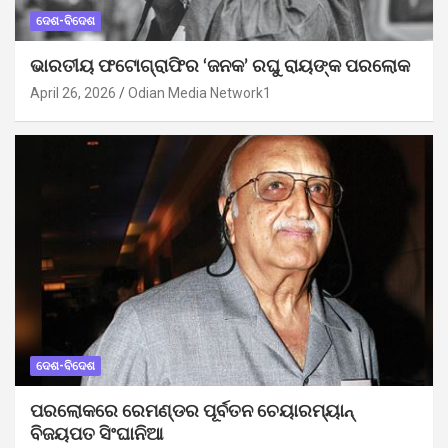
ଦେଶ-ବିଦେଶ
ଭାରତୀୟ ଫଟୋଗ୍ରାଫିର ‘ଜନକ’ ରଘୁ ରାୟଙ୍କ ପରଲୋକ
April 26, 2026
Odian Media Network1
ଦେଶ-ବିଦେଶ
ପରଲୋକରେ ରେମଣ୍ଡର ପୂର୍ବତନ ଚେୟାରମ୍ୟାନ୍
ବିଜୟପତ ସିଂଘାନିଆ