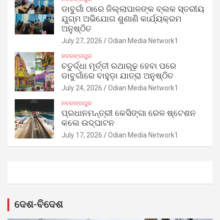
ଡାବୁଗାଁ ଠାରେ ଜିଲ୍ଲାପାଳଙ୍କ ବ୍ଲକ ସ୍ତରୀୟ
ଯୁଗ୍ମ ଅଭିଯୋଗ ଶୁଣାଣି କାର୍ଯ୍ୟକ୍ରମ
ଅନୁଷ୍ଠିତ
July 27, 2026
Odian Media Network1
ନବରଙ୍ଗପୁର
ଚତୁର୍ଦ୍ଧା ମୂର୍ତ୍ତୀ ରଥାରୂଢ଼ ହେବା ପରେ
ଡାବୁଗାଁରେ ବାହୁଡ଼ା ଯାତ୍ରା ଅନୁଷ୍ଠିତ
July 24, 2026
Odian Media Network1
ନବରଙ୍ଗପୁର
ପ୍ରଧାନମନ୍ତ୍ରୀ କେସିଙ୍ଗା ରେଳ ଷ୍ଟେଶନ
କଲେ ଉଦ୍‌ଘାଟନ
July 17, 2026
Odian Media Network1
ଦେଶ-ବିଦେଶ