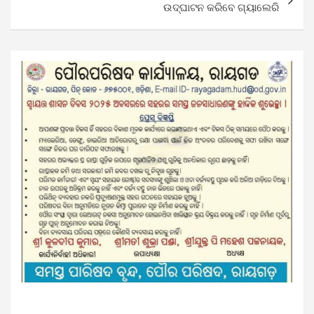
ଉଦ୍‌ଘାଟନ କରିବେ ଗ୍ୟାଲେରି