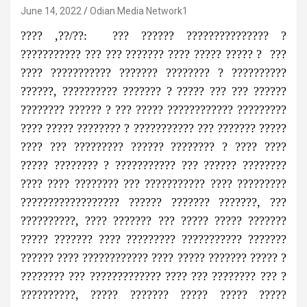
June 14, 2022
Odian Media Network1
???? ,??/??: ??? ?????? ??????????????? ?
??????????? ??? ??? ??????? ???? ????? ????? ? ???
???? ??????????? ??????? ???????? ? ??????????
??????, ?????????? ??????? ? ????? ??? ??? ??????
???????? ?????? ? ??? ????? ???????????? ?????????
???? ????? ???????? ? ??????????? ??? ??????? ?????
???? ??? ????????? ?????? ???????? ? ???? ????
????? ???????? ? ??????????? ??? ?????? ????????
???? ???? ???????? ??? ??????????? ???? ?????????
?????????????????? ?????? ??????? ???????, ???
??????????, ???? ??????? ??? ????? ????? ???????
????? ??????? ???? ????????? ??????????? ???????
?????? ???? ???????????? ???? ????? ??????? ????? ?
???????? ??? ????????????? ???? ??? ???????? ??? ?
??????????, ????? ??????? ????? ????? ?????