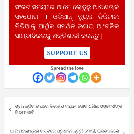
ସଂକଟ ସମୟରେ ଆମେ ଲୋଡୁଛୁ ଆପଣଙ୍କ
ସହଯୋଗ । ଓଡିଆନ୍ ନ୍ୟୁଜ ଡିଜିଟାଲ
ମିଡିଆକୁ ଆର୍ଥିକ ସମର୍ଥନ ଜଣାଇ ଆଂଚଳିକ
ସାମ୍ବାଦିକତାକୁ ଶକ୍ତିଶାଳୀ କରନ୍ତୁ |
SUPPORT US
Spread the love
Post
ଶ୍ରୀମନ୍ଦିର ଉପରେ ବିବାଦୀୟ ବୟାନ, ଜୋର ଧରିଲା ଓଓ୍ଵେସୀଙ୍କ
navigation
ଗିରଫ ଦାବି
ଆଜି ମହାରାଷ୍ଟ୍ର ଗସ୍ତରେ ପ୍ରଧାନମନ୍ତ୍ରୀ ମୋଦୀ, ରାଜଭବନରେ