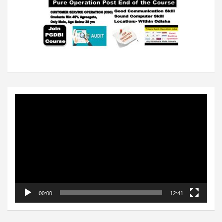
Video
Player
00:00
12:41