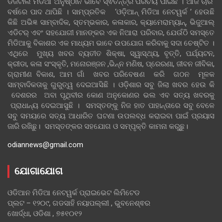
ଡିଜିଟାଲ ମିଡିଆ ଅନୁଷ୍ଠାନ ଭାବେ ସ୍ଵତନ୍ତ୍ର ପରିଚୟ ପାଇଛି । ଆଜି ଚାରି
ବର୍ଷରେ ପାଦ ଥାପିଛି । ସାମ୍ପ୍ରତିକ ‘ଓଡ଼ିଆନ୍‍ ମିଡିଆ ନେଟୱର୍କ ’ ହେଉଛି
କିଛି ଅଭିଜ୍ଞ ସାମ୍ବାଦିକ, ସ୍ତମ୍ଭକାର, କଳାକାର, କ୍ୟାମେରାମ୍ୟାନ୍, ଭିଜୁଆଲ୍
ଏଡିଟର୍ ଏବଂ ସହଯୋଗୀ ମାନଙ୍କର ଏକ ନିଆରା ପରିବାର, ଯେଉଁଠି ସମସ୍ତେ
ମିଡିଆକୁ ବିକାଶର ଏକ ମାଧ୍ୟମ ଭାବେ ଉପଯୋଗ କରିବାକୁ ସଦା ଚେଷ୍ଟିତ ।
ଏଥିରେ ମୁଖ୍ୟ ଖବର ବ୍ୟତୀତ ଶିକ୍ଷା, ସ୍ୱାସ୍ଥ୍ୟ, ବୃତ୍ତି, ପର୍ଯ୍ୟଟନ,
କ୍ରୀଡା, କଳା ସଂସ୍କୃତି, ମନୋରଞ୍ଜନ ,ଭିନ୍ନ ମଣିଷ, ପ୍ରେରଣା, ଜୀବନ ଜୀବିକା,
ଗ୍ରାମୀଣ ବିକାଶ, ଆମ ଗାଁ ଖବର ପରିବେଷଣ କରି ଗଠନ ମୂଳକ
ସାମ୍ବାଦିକତାକୁ ଗୁରୁତ୍ୱ ଦେଇଆସିଛି । ଓଡ଼ିଶାର ସବୁ ଜିଲା ଖବର ହେଉ କି
ଦେଶରର ଅବା ପୃଥିବୀର କୋଣ ଅନୁକୋଣର ଭଲ ଏବ ସତ୍ୟ ଖବରକୁ
ପ୍ରାଧାନ୍ୟ ଦେଇଆସୁଛି । ସମସ୍ତଙ୍କୁ ନିଜ ହାତ ପାହାନ୍ତାରେ ସବୁ ବେଳେ
ସବୁ ସମୟରେ ସତ୍ୟ ଆଧାରିତ ଘଟଣା ଉପଲବ୍ଧ କରାଇବା ପାଇଁ ପ୍ରୟାସ
ଜାରି ରଖିଛୁ। ସମସ୍ତଙ୍କର ସହଯୋଗ ଓ ସମ୍ପୃକ୍ତି କାମନା କରୁଛୁ।
odiannews@gmail.com
ଯୋଗାଯୋଗ
ଓଡିଆନ ମିଡିଆ ନେଟୱର୍କ ପ୍ରାଇଭେଟ ଲିମିଟେଡ
ପ୍ଲଟ – ୧୨୦୯, ଗଡସାହି ନୟାପଲ୍ଲୀ , ଭୁବନେଶ୍ଵର
ଖୋର୍ଦ୍ଧା, ଓଡିଶା , ୭୫୧୦୧୨