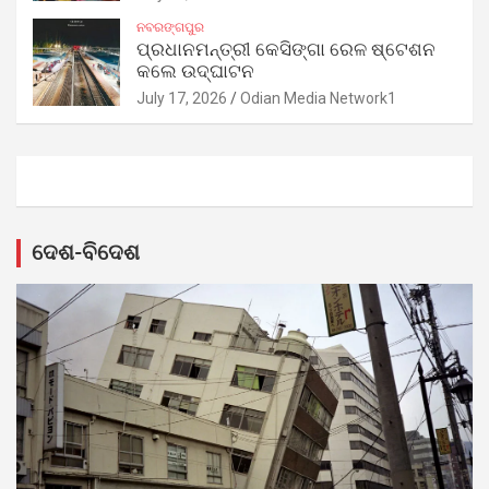
ନବରଙ୍ଗପୁର
ପ୍ରଧାନମନ୍ତ୍ରୀ କେସିଙ୍ଗା ରେଳ ଷ୍ଟେଶନ
କଲେ ଉଦ୍‌ଘାଟନ
July 17, 2026
Odian Media Network1
ଦେଶ-ବିଦେଶ