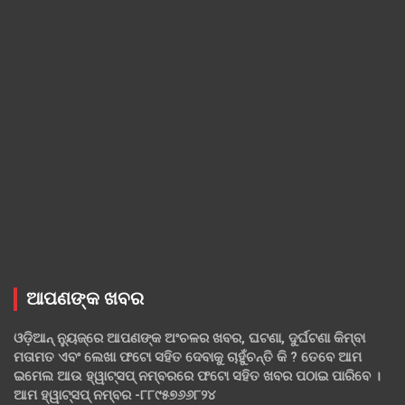
ଆପଣଙ୍କ ଖବର
ଓଡ଼ିଆନ୍ ନ୍ୟୁଜ୍‌ରେ ଆପଣଙ୍କ ଅଂଚଳର ଖବର, ଘଟଣା, ଦୁର୍ଘଟଣା କିମ୍ବା
ମତାମତ ଏବଂ ଲେଖା ଫଟୋ ସହିତ ଦେବାକୁ ଚାହୁଁଚନ୍ତି କି ? ତେବେ ଆମ
ଇମେଲ ଆଉ ହ୍ୱାଟ୍‌ସପ୍ ନମ୍ବରରେ ଫଟୋ ସହିତ ଖବର ପଠାଇ ପାରିବେ ।
ଆମ ହ୍ୱାଟ୍‌ସପ୍ ନମ୍ବର -୮୮୯୫୭୬୬୮୨୪