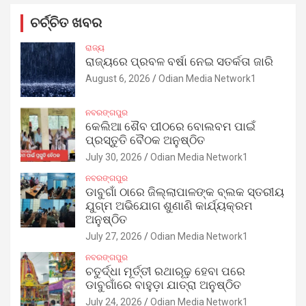
ଚର୍ଚ୍ଚିତ ଖବର
ରାଜ୍ୟ
ରାଜ୍ୟରେ ପ୍ରବଳ ବର୍ଷା ନେଇ ସତର୍କତା ଜାରି
August 6, 2026
Odian Media Network1
ନବରଙ୍ଗପୁର
କେଲିଆ ଶୈବ ପୀଠରେ ବୋଲବମ ପାଇଁ
ପ୍ରସ୍ତୁତି ବୈଠକ ଅନୁଷ୍ଠିତ
July 30, 2026
Odian Media Network1
ନବରଙ୍ଗପୁର
ଡାବୁଗାଁ ଠାରେ ଜିଲ୍ଲାପାଳଙ୍କ ବ୍ଲକ ସ୍ତରୀୟ
ଯୁଗ୍ମ ଅଭିଯୋଗ ଶୁଣାଣି କାର୍ଯ୍ୟକ୍ରମ
ଅନୁଷ୍ଠିତ
July 27, 2026
Odian Media Network1
ନବରଙ୍ଗପୁର
ଚତୁର୍ଦ୍ଧା ମୂର୍ତ୍ତୀ ରଥାରୂଢ଼ ହେବା ପରେ
ଡାବୁଗାଁରେ ବାହୁଡ଼ା ଯାତ୍ରା ଅନୁଷ୍ଠିତ
July 24, 2026
Odian Media Network1