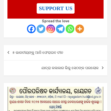
SUPPORT US
Spread the love
Post
୫ ଭାରତୀୟଙ୍କୁ ଆଜି ଫେରାଇବ ଚୀନ
navigation
ଯାତ୍ରା କଳାକାର ଭିକୁ ସେଠଙ୍କ ପରଲୋକ