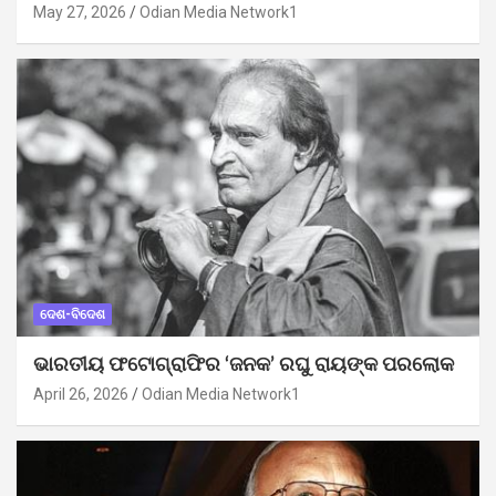
May 27, 2026
Odian Media Network1
ଦେଶ-ବିଦେଶ
ଭାରତୀୟ ଫଟୋଗ୍ରାଫିର ‘ଜନକ’ ରଘୁ ରାୟଙ୍କ ପରଲୋକ
April 26, 2026
Odian Media Network1