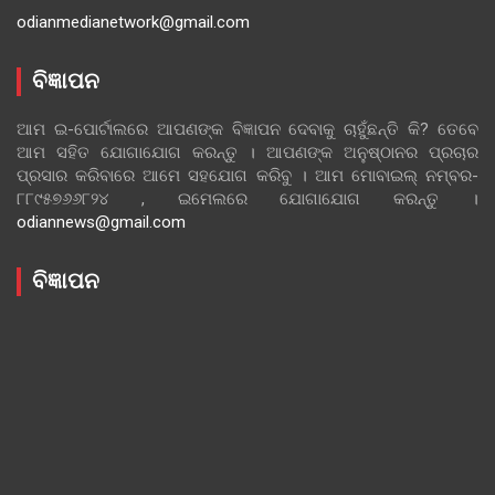
odianmedianetwork@gmail.com
ବିଜ୍ଞାପନ
ଆମ ଇ-ପୋର୍ଟାଲରେ ଆପଣଙ୍କ ବିଜ୍ଞାପନ ଦେବାକୁ ଚାହୁଁଛନ୍ତି କି? ତେବେ
ଆମ ସହିତ ଯୋଗାଯୋଗ କରନ୍ତୁ । ଆପଣଙ୍କ ଅନୁଷ୍ଠାନର ପ୍ରଚାର
ପ୍ରସାର କରିବାରେ ଆମେ ସହଯୋଗ କରିବୁ । ଆମ ମୋବାଇଲ୍ ନମ୍ବର-
୮୮୯୫୭୬୬୮୨୪ , ଇମେଲରେ ଯୋଗାଯୋଗ କରନ୍ତୁ ।
odiannews@gmail.com
ବିଜ୍ଞାପନ