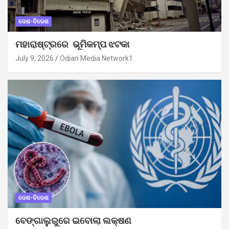
ଦେଶ-ବିଦେଶ
ମହାରାଷ୍ଟ୍ରରେ ଭୂମିକମ୍ପ ଝଟକା
July 9, 2026
Odian Media Network1
ଦେଶ-ବିଦେଶ
ବେଙ୍ଗାଲୁରୁରେ ଇବୋଲା ଲକ୍ଷଣ