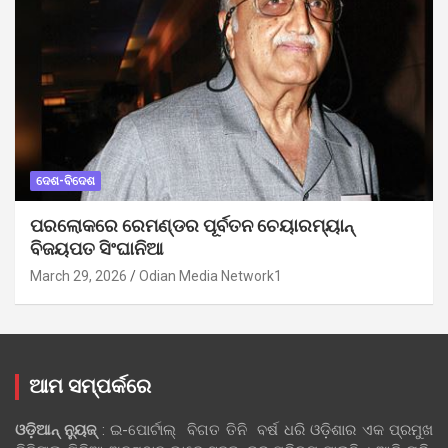
ଦେଶ-ବିଦେଶ
ପରଲୋକରେ ରେମଣ୍ଡର ପୂର୍ବତନ ଚେୟାରମ୍ୟାନ୍
ବିଜୟପତ ସିଂଘାନିଆ
March 29, 2026
Odian Media Network1
ଆମ ସମ୍ପର୍କରେ
ଓଡ଼ିଆନ୍‍ ନ୍ୟୁଜ୍‍
: ଇ-ପୋର୍ଟାଲ୍ ବିଗତ ତିନି ବର୍ଷ ଧରି ଓଡ଼ିଶାର ଏକ ପ୍ରମୁଖ