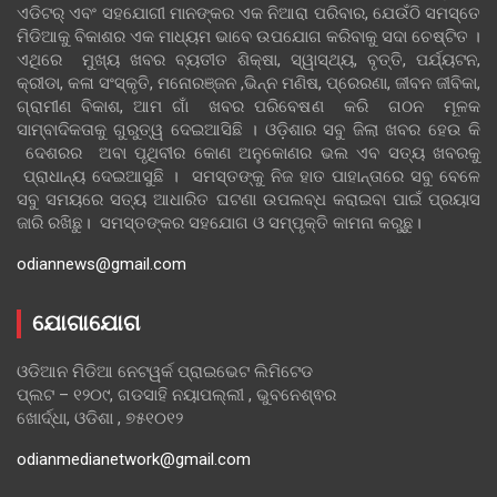
ଏଡିଟର୍ ଏବଂ ସହଯୋଗୀ ମାନଙ୍କର ଏକ ନିଆରା ପରିବାର, ଯେଉଁଠି ସମସ୍ତେ
ମିଡିଆକୁ ବିକାଶର ଏକ ମାଧ୍ୟମ ଭାବେ ଉପଯୋଗ କରିବାକୁ ସଦା ଚେଷ୍ଟିତ ।
ଏଥିରେ ମୁଖ୍ୟ ଖବର ବ୍ୟତୀତ ଶିକ୍ଷା, ସ୍ୱାସ୍ଥ୍ୟ, ବୃତ୍ତି, ପର୍ଯ୍ୟଟନ,
କ୍ରୀଡା, କଳା ସଂସ୍କୃତି, ମନୋରଞ୍ଜନ ,ଭିନ୍ନ ମଣିଷ, ପ୍ରେରଣା, ଜୀବନ ଜୀବିକା,
ଗ୍ରାମୀଣ ବିକାଶ, ଆମ ଗାଁ ଖବର ପରିବେଷଣ କରି ଗଠନ ମୂଳକ
ସାମ୍ବାଦିକତାକୁ ଗୁରୁତ୍ୱ ଦେଇଆସିଛି । ଓଡ଼ିଶାର ସବୁ ଜିଲା ଖବର ହେଉ କି
ଦେଶରର ଅବା ପୃଥିବୀର କୋଣ ଅନୁକୋଣର ଭଲ ଏବ ସତ୍ୟ ଖବରକୁ
ପ୍ରାଧାନ୍ୟ ଦେଇଆସୁଛି । ସମସ୍ତଙ୍କୁ ନିଜ ହାତ ପାହାନ୍ତାରେ ସବୁ ବେଳେ
ସବୁ ସମୟରେ ସତ୍ୟ ଆଧାରିତ ଘଟଣା ଉପଲବ୍ଧ କରାଇବା ପାଇଁ ପ୍ରୟାସ
ଜାରି ରଖିଛୁ। ସମସ୍ତଙ୍କର ସହଯୋଗ ଓ ସମ୍ପୃକ୍ତି କାମନା କରୁଛୁ।
odiannews@gmail.com
ଯୋଗାଯୋଗ
ଓଡିଆନ ମିଡିଆ ନେଟୱର୍କ ପ୍ରାଇଭେଟ ଲିମିଟେଡ
ପ୍ଲଟ – ୧୨୦୯, ଗଡସାହି ନୟାପଲ୍ଲୀ , ଭୁବନେଶ୍ଵର
ଖୋର୍ଦ୍ଧା, ଓଡିଶା , ୭୫୧୦୧୨
odianmedianetwork@gmail.com