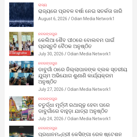
ରାଜ୍ୟ
ରାଜ୍ୟରେ ପ୍ରବଳ ବର୍ଷା ନେଇ ସତର୍କତା ଜାରି
August 6, 2026
Odian Media Network1
ନବରଙ୍ଗପୁର
କେଲିଆ ଶୈବ ପୀଠରେ ବୋଲବମ ପାଇଁ
ପ୍ରସ୍ତୁତି ବୈଠକ ଅନୁଷ୍ଠିତ
July 30, 2026
Odian Media Network1
ନବରଙ୍ଗପୁର
ଡାବୁଗାଁ ଠାରେ ଜିଲ୍ଲାପାଳଙ୍କ ବ୍ଲକ ସ୍ତରୀୟ
ଯୁଗ୍ମ ଅଭିଯୋଗ ଶୁଣାଣି କାର୍ଯ୍ୟକ୍ରମ
ଅନୁଷ୍ଠିତ
July 27, 2026
Odian Media Network1
ନବରଙ୍ଗପୁର
ଚତୁର୍ଦ୍ଧା ମୂର୍ତ୍ତୀ ରଥାରୂଢ଼ ହେବା ପରେ
ଡାବୁଗାଁରେ ବାହୁଡ଼ା ଯାତ୍ରା ଅନୁଷ୍ଠିତ
July 24, 2026
Odian Media Network1
ନବରଙ୍ଗପୁର
ପ୍ରଧାନମନ୍ତ୍ରୀ କେସିଙ୍ଗା ରେଳ ଷ୍ଟେଶନ