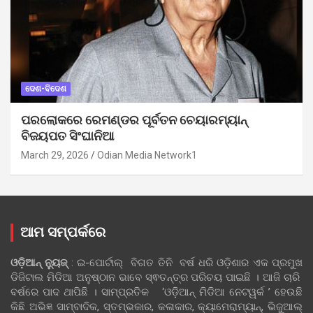
ଦେଶ-ବିଦେଶ
ପରଲୋକରେ ରେମଣ୍ଡର ପୂର୍ବତନ ଚେୟାରମ୍ୟାନ୍
ବିଜୟପତ ସିଂଘାନିଆ
March 29, 2026
Odian Media Network1
ଆମ ସମ୍ପର୍କରେ
ଓଡ଼ିଆନ୍‍ ନ୍ୟୁଜ୍‍
: ଇ-ପୋର୍ଟାଲ୍ ବିଗତ ତିନି ବର୍ଷ ଧରି ଓଡ଼ିଶାର ଏକ ପ୍ରମୁଖ
ଡିଜିଟାଲ ମିଡିଆ ଅନୁଷ୍ଠାନ ଭାବେ ସ୍ଵତନ୍ତ୍ର ପରିଚୟ ପାଇଛି । ଆଜି ଚାରି
ବର୍ଷରେ ପାଦ ଥାପିଛି । ସାମ୍ପ୍ରତିକ ‘ଓଡ଼ିଆନ୍‍ ମିଡିଆ ନେଟୱର୍କ ’ ହେଉଛି
କିଛି ଅଭିଜ୍ଞ ସାମ୍ବାଦିକ, ସ୍ତମ୍ଭକାର, କଳାକାର, କ୍ୟାମେରାମ୍ୟାନ୍, ଭିଜୁଆଲ୍