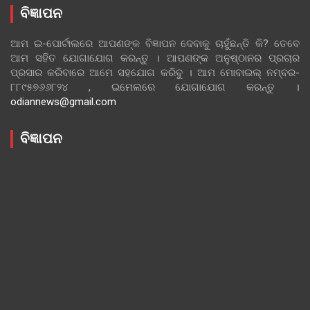
ବିଜ୍ଞାପନ
ଆମ ଇ-ପୋର୍ଟାଲରେ ଆପଣଙ୍କ ବିଜ୍ଞାପନ ଦେବାକୁ ଚାହୁଁଛନ୍ତି କି? ତେବେ
ଆମ ସହିତ ଯୋଗାଯୋଗ କରନ୍ତୁ । ଆପଣଙ୍କ ଅନୁଷ୍ଠାନର ପ୍ରଚାର
ପ୍ରସାର କରିବାରେ ଆମେ ସହଯୋଗ କରିବୁ । ଆମ ମୋବାଇଲ୍ ନମ୍ବର-
୮୮୯୫୭୬୬୮୨୪ , ଇମେଲରେ ଯୋଗାଯୋଗ କରନ୍ତୁ ।
odiannews@gmail.com
ବିଜ୍ଞାପନ