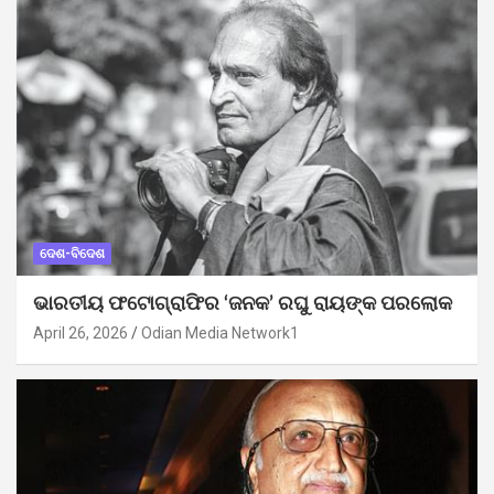
ଦେଶ-ବିଦେଶ
ଭାରତୀୟ ଫଟୋଗ୍ରାଫିର ‘ଜନକ’ ରଘୁ ରାୟଙ୍କ ପରଲୋକ
April 26, 2026
Odian Media Network1