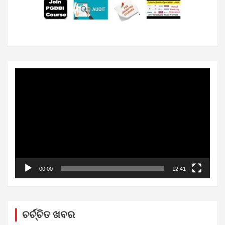
Video
Player
00:00
12:41
ଚର୍ଚ୍ଚିତ ଖବର