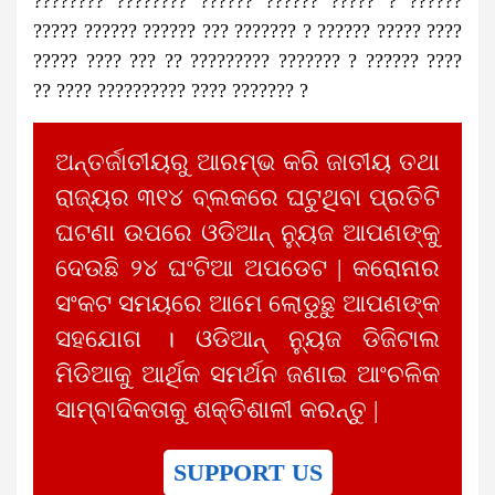
???????? ???????? ?????? ?????? ????? ? ??????
????? ?????? ?????? ??? ??????? ? ?????? ????? ????
????? ???? ??? ?? ????????? ??????? ? ?????? ????
?? ???? ?????????? ???? ??????? ?
ଅନ୍ତର୍ଜାତୀୟରୁ ଆରମ୍ଭ କରି ଜାତୀୟ ତଥା
ରାଜ୍ୟର ୩୧୪ ବ୍ଲକରେ ଘଟୁଥିବା ପ୍ରତିଟି
ଘଟଣା ଉପରେ ଓଡିଆନ୍ ନ୍ୟୁଜ ଆପଣଙ୍କୁ
ଦେଉଛି ୨୪ ଘଂଟିଆ ଅପଡେଟ | କରୋନାର
ସଂକଟ ସମୟରେ ଆମେ ଲୋଡୁଛୁ ଆପଣଙ୍କ
ସହଯୋଗ । ଓଡିଆନ୍ ନ୍ୟୁଜ ଡିଜିଟାଲ
ମିଡିଆକୁ ଆର୍ଥିକ ସମର୍ଥନ ଜଣାଇ ଆଂଚଳିକ
ସାମ୍ବାଦିକତାକୁ ଶକ୍ତିଶାଳୀ କରନ୍ତୁ |
SUPPORT US