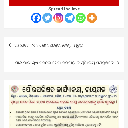
Spread the love
Post
ରାଜ୍ୟରେ ୧୧ କରୋନା ଆକ୍ରାନ୍ତଙ୍କ ମୃତ୍ୟୁ
navigation
ସାର ପାଇଁ ଚାଷି ବସିଲେ ସେବା ସମବାୟ କାର୍ଯ୍ଯାଳୟ ସମ୍ମୁଖରେ