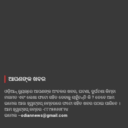
ଆପଣଙ୍କ ଖବର
ଓଡ଼ିଆନ୍ ନ୍ୟୁଜ୍‌ରେ ଆପଣଙ୍କ ଅଂଚଳର ଖବର, ଘଟଣା, ଦୁର୍ଘଟଣା କିମ୍ବା
ମତାମତ ଏବଂ ଲେଖା ଫଟୋ ସହିତ ଦେବାକୁ ଚାହୁଁଚନ୍ତି କି ? ତେବେ ଆମ
ଇମେଲ ଆଉ ହ୍ୱାଟ୍‌ସପ୍ ନମ୍ବରରେ ଫଟୋ ସହିତ ଖବର ପଠାଇ ପାରିବେ ।
ଆମ ହ୍ୱାଟ୍‌ସପ୍ ନମ୍ବର -୮୮୯୫୭୬୬୮୨୪
ଇମେଲ –
odiannews@gmail.com