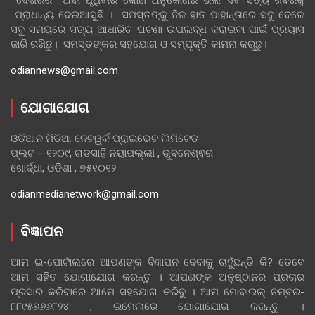
ପ୍ରାଧାନ୍ୟ ଦେଇଆସୁଛି । ସମସ୍ତଙ୍କୁ ନିଜ ହାତ ପାହାନ୍ତାରେ ସବୁ ବେଳେ
ସବୁ ସମୟରେ ସତ୍ୟ ଆଧାରିତ ଘଟଣା ଉପଲବ୍ଧ କରାଇବା ପାଇଁ ପ୍ରୟାସ
ଜାରି ରଖିଛୁ। ସମସ୍ତଙ୍କର ସହଯୋଗ ଓ ସମ୍ପୃକ୍ତି କାମନା କରୁଛୁ।
odiannews@gmail.com
ଯୋଗାଯୋଗ
ଓଡିଆନ ମିଡିଆ ନେଟୱର୍କ ପ୍ରାଇଭେଟ ଲିମିଟେଡ
ପ୍ଲଟ – ୧୨୦୯, ଗଡସାହି ନୟାପଲ୍ଲୀ , ଭୁବନେଶ୍ଵର
ଖୋର୍ଦ୍ଧା, ଓଡିଶା , ୭୫୧୦୧୨
odianmedianetwork@gmail.com
ବିଜ୍ଞାପନ
ଆମ ଇ-ପୋର୍ଟାଲରେ ଆପଣଙ୍କ ବିଜ୍ଞାପନ ଦେବାକୁ ଚାହୁଁଛନ୍ତି କି? ତେବେ
ଆମ ସହିତ ଯୋଗାଯୋଗ କରନ୍ତୁ । ଆପଣଙ୍କ ଅନୁଷ୍ଠାନର ପ୍ରଚାର
ପ୍ରସାର କରିବାରେ ଆମେ ସହଯୋଗ କରିବୁ । ଆମ ମୋବାଇଲ୍ ନମ୍ବର-
୮୮୯୫୭୬୬୮୨୪ , ଇମେଲରେ ଯୋଗାଯୋଗ କରନ୍ତୁ ।