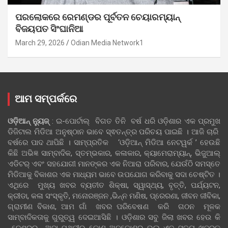
ପରଲୋକରେ ରେମଣ୍ଡର ପୂର୍ବତନ ଚେୟାରମ୍ୟାନ୍
ବିଜୟପତ ସିଂଘାନିଆ
March 29, 2026
Odian Media Network1
ଆମ ସମ୍ପର୍କରେ
ଓଡ଼ିଆନ୍‍ ନ୍ୟୁଜ୍‍
: ଇ-ପୋର୍ଟାଲ୍ ବିଗତ ତିନି ବର୍ଷ ଧରି ଓଡ଼ିଶାର ଏକ ପ୍ରମୁଖ
ଡିଜିଟାଲ ମିଡିଆ ଅନୁଷ୍ଠାନ ଭାବେ ସ୍ଵତନ୍ତ୍ର ପରିଚୟ ପାଇଛି । ଆଜି ଚାରି
ବର୍ଷରେ ପାଦ ଥାପିଛି । ସାମ୍ପ୍ରତିକ ‘ଓଡ଼ିଆନ୍‍ ମିଡିଆ ନେଟୱର୍କ ’ ହେଉଛି
କିଛି ଅଭିଜ୍ଞ ସାମ୍ବାଦିକ, ସ୍ତମ୍ଭକାର, କଳାକାର, କ୍ୟାମେରାମ୍ୟାନ୍, ଭିଜୁଆଲ୍
ଏଡିଟର୍ ଏବଂ ସହଯୋଗୀ ମାନଙ୍କର ଏକ ନିଆରା ପରିବାର, ଯେଉଁଠି ସମସ୍ତେ
ମିଡିଆକୁ ବିକାଶର ଏକ ମାଧ୍ୟମ ଭାବେ ଉପଯୋଗ କରିବାକୁ ସଦା ଚେଷ୍ଟିତ ।
ଏଥିରେ ମୁଖ୍ୟ ଖବର ବ୍ୟତୀତ ଶିକ୍ଷା, ସ୍ୱାସ୍ଥ୍ୟ, ବୃତ୍ତି, ପର୍ଯ୍ୟଟନ,
କ୍ରୀଡା, କଳା ସଂସ୍କୃତି, ମନୋରଞ୍ଜନ ,ଭିନ୍ନ ମଣିଷ, ପ୍ରେରଣା, ଜୀବନ ଜୀବିକା,
ଗ୍ରାମୀଣ ବିକାଶ, ଆମ ଗାଁ ଖବର ପରିବେଷଣ କରି ଗଠନ ମୂଳକ
ସାମ୍ବାଦିକତାକୁ ଗୁରୁତ୍ୱ ଦେଇଆସିଛି । ଓଡ଼ିଶାର ସବୁ ଜିଲା ଖବର ହେଉ କି
ଦେଶରର ଅବା ପୃଥିବୀର କୋଣ ଅନୁକୋଣର ଭଲ ଏବ ସତ୍ୟ ଖବରକୁ