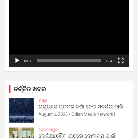
Video
Player
00:00
12:41
ଚର୍ଚ୍ଚିତ ଖବର
ରାଜ୍ୟ
ରାଜ୍ୟରେ ପ୍ରବଳ ବର୍ଷା ନେଇ ସତର୍କତା ଜାରି
August 6, 2026
Odian Media Network1
ନବରଙ୍ଗପୁର
କେଲିଆ ଶୈବ ପୀଠରେ ବୋଲବମ ପାଇଁ