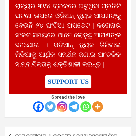
ରାଜ୍ୟର ୩୧୪ ବ୍ଲକରେ ଘଟୁଥିବା ପ୍ରତିଟି
ଘଟଣା ଉପରେ ଓଡିଆନ୍ ନ୍ୟୁଜ ଆପଣଙ୍କୁ
ଦେଉଛି ୨୪ ଘଂଟିଆ ଅପଡେଟ | କରୋନାର
ସଂକଟ ସମୟରେ ଆମେ ଲୋଡୁଛୁ ଆପଣଙ୍କ
ସହଯୋଗ । ଓଡିଆନ୍ ନ୍ୟୁଜ ଡିଜିଟାଲ
ମିଡିଆକୁ ଆର୍ଥିକ ସମର୍ଥନ ଜଣାଇ ଆଂଚଳିକ
ସାମ୍ବାଦିକତାକୁ ଶକ୍ତିଶାଳୀ କରନ୍ତୁ |
SUPPORT US
Spread the love
Post
ଜମ୍ମୁ କଶ୍ମୀରରେ ଏନ୍‌କାଉଣ୍ଟର, ୨ ଜଣ ଆତଙ୍କବାଦୀ ନିହତ