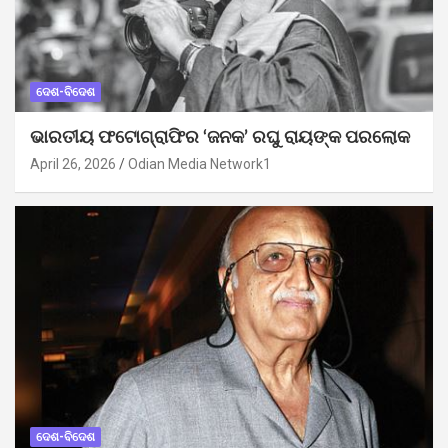
ଦେଶ-ବିଦେଶ
ଭାରତୀୟ ଫଟୋଗ୍ରାଫିର ‘ଜନକ’ ରଘୁ ରାୟଙ୍କ ପରଲୋକ
April 26, 2026
Odian Media Network1
ଦେଶ-ବିଦେଶ