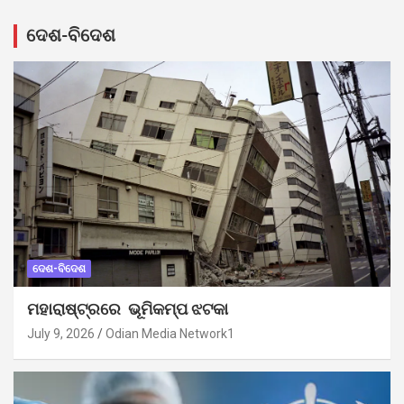
ଦେଶ-ବିଦେଶ
ଦେଶ-ବିଦେଶ
ମହାରାଷ୍ଟ୍ରରେ ଭୂମିକମ୍ପ ଝଟକା
July 9, 2026
Odian Media Network1