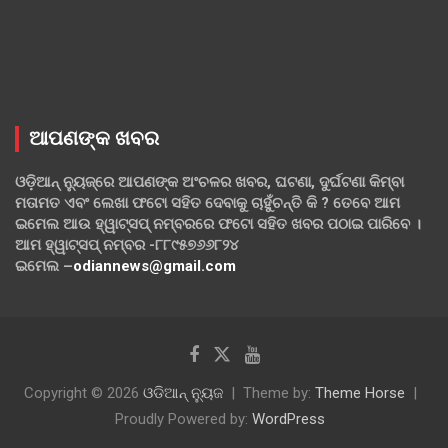
ଆପଣଙ୍କ ଖବର
ଓଡ଼ିଆନ୍ ନ୍ୟୁଜ୍‌ରେ ଆପଣଙ୍କ ଅଂଚଳର ଖବର, ଘଟଣା, ଦୁର୍ଘଟଣା କିମ୍ବା
ମତାମତ ଏବଂ ଲେଖା ଫଟୋ ସହିତ ଦେବାକୁ ଚାହୁଁଚନ୍ତି କି ? ତେବେ ଆମ
ଇମେଲ ଆଉ ହ୍ୱାଟ୍‌ସପ୍ ନମ୍ବରରେ ଫଟୋ ସହିତ ଖବର ପଠାଇ ପାରିବେ ।
ଆମ ହ୍ୱାଟ୍‌ସପ୍ ନମ୍ବର -୮୮୯୫୭୬୬୮୨୪
ଇମେଲ –
odiannews@gmail.com
Copyright © 2026
ଓଡିଆନ୍ ନ୍ୟୁଜ
Theme by:
Theme Horse
Proudly Powered by:
WordPress