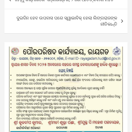
navigation
ଦୁଇଦିନ ହେବ ଉପବାସ ପରେ ସ୍ୱାଭାବିକ୍ ହେଲା ଲିଙ୍ଗରାଜଙ୍କ
ନୀତିକାନ୍ତି