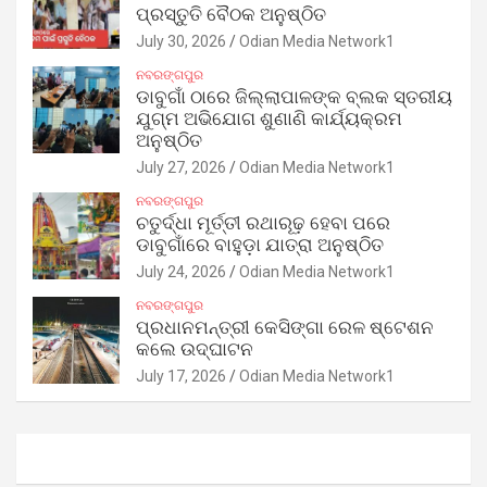
ପ୍ରସ୍ତୁତି ବୈଠକ ଅନୁଷ୍ଠିତ
July 30, 2026
Odian Media Network1
ନବରଙ୍ଗପୁର
ଡାବୁଗାଁ ଠାରେ ଜିଲ୍ଲାପାଳଙ୍କ ବ୍ଲକ ସ୍ତରୀୟ
ଯୁଗ୍ମ ଅଭିଯୋଗ ଶୁଣାଣି କାର୍ଯ୍ୟକ୍ରମ
ଅନୁଷ୍ଠିତ
July 27, 2026
Odian Media Network1
ନବରଙ୍ଗପୁର
ଚତୁର୍ଦ୍ଧା ମୂର୍ତ୍ତୀ ରଥାରୂଢ଼ ହେବା ପରେ
ଡାବୁଗାଁରେ ବାହୁଡ଼ା ଯାତ୍ରା ଅନୁଷ୍ଠିତ
July 24, 2026
Odian Media Network1
ନବରଙ୍ଗପୁର
ପ୍ରଧାନମନ୍ତ୍ରୀ କେସିଙ୍ଗା ରେଳ ଷ୍ଟେଶନ
କଲେ ଉଦ୍‌ଘାଟନ
July 17, 2026
Odian Media Network1