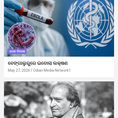
ଦେଶ-ବିଦେଶ
ବେଙ୍ଗାଲୁରୁରେ ଇବୋଲା ଲକ୍ଷଣ
May 27, 2026
Odian Media Network1