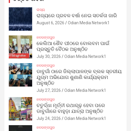
ରାଜ୍ୟ
ରାଜ୍ୟରେ ପ୍ରବଳ ବର୍ଷା ନେଇ ସତର୍କତା ଜାରି
August 6, 2026
Odian Media Network1
ନବରଙ୍ଗପୁର
କେଲିଆ ଶୈବ ପୀଠରେ ବୋଲବମ ପାଇଁ
ପ୍ରସ୍ତୁତି ବୈଠକ ଅନୁଷ୍ଠିତ
July 30, 2026
Odian Media Network1
ନବରଙ୍ଗପୁର
ଡାବୁଗାଁ ଠାରେ ଜିଲ୍ଲାପାଳଙ୍କ ବ୍ଲକ ସ୍ତରୀୟ
ଯୁଗ୍ମ ଅଭିଯୋଗ ଶୁଣାଣି କାର୍ଯ୍ୟକ୍ରମ
ଅନୁଷ୍ଠିତ
July 27, 2026
Odian Media Network1
ନବରଙ୍ଗପୁର
ଚତୁର୍ଦ୍ଧା ମୂର୍ତ୍ତୀ ରଥାରୂଢ଼ ହେବା ପରେ
ଡାବୁଗାଁରେ ବାହୁଡ଼ା ଯାତ୍ରା ଅନୁଷ୍ଠିତ
July 24, 2026
Odian Media Network1
ନବରଙ୍ଗପୁର