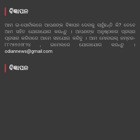
ବିଜ୍ଞାପନ
ଆମ ଇ-ପୋର୍ଟାଲରେ ଆପଣଙ୍କ ବିଜ୍ଞାପନ ଦେବାକୁ ଚାହୁଁଛନ୍ତି କି? ତେବେ
ଆମ ସହିତ ଯୋଗାଯୋଗ କରନ୍ତୁ । ଆପଣଙ୍କ ଅନୁଷ୍ଠାନର ପ୍ରଚାର
ପ୍ରସାର କରିବାରେ ଆମେ ସହଯୋଗ କରିବୁ । ଆମ ମୋବାଇଲ୍ ନମ୍ବର-
୮୮୯୫୭୬୬୮୨୪ , ଇମେଲରେ ଯୋଗାଯୋଗ କରନ୍ତୁ ।
odiannews@gmail.com
ବିଜ୍ଞାପନ