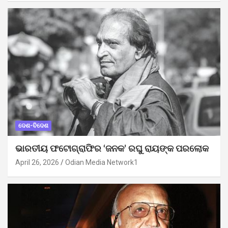
ଦେଶ-ବିଦେଶ
ଭାରତୀୟ ଫଟୋଗ୍ରାଫିର ‘ଜନକ’ ରଘୁ ରାୟଙ୍କ ପରଲୋକ
April 26, 2026
Odian Media Network1