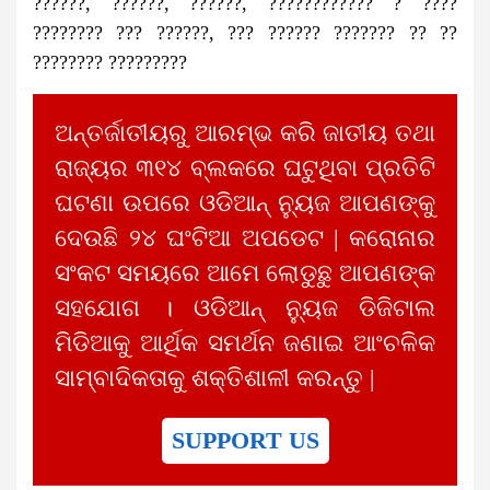
??????, ??????, ??????, ???????????? ? ????
???????? ??? ??????, ??? ?????? ??????? ?? ??
???????? ?????????
ଅନ୍ତର୍ଜାତୀୟରୁ ଆରମ୍ଭ କରି ଜାତୀୟ ତଥା
ରାଜ୍ୟର ୩୧୪ ବ୍ଲକରେ ଘଟୁଥିବା ପ୍ରତିଟି
ଘଟଣା ଉପରେ ଓଡିଆନ୍ ନ୍ୟୁଜ ଆପଣଙ୍କୁ
ଦେଉଛି ୨୪ ଘଂଟିଆ ଅପଡେଟ | କରୋନାର
ସଂକଟ ସମୟରେ ଆମେ ଲୋଡୁଛୁ ଆପଣଙ୍କ
ସହଯୋଗ । ଓଡିଆନ୍ ନ୍ୟୁଜ ଡିଜିଟାଲ
ମିଡିଆକୁ ଆର୍ଥିକ ସମର୍ଥନ ଜଣାଇ ଆଂଚଳିକ
ସାମ୍ବାଦିକତାକୁ ଶକ୍ତିଶାଳୀ କରନ୍ତୁ |
SUPPORT US