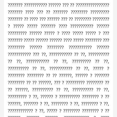
??????? ??????????? ?????? ??? ?? ????????????????
??????? ???? ??? ?? ??????? ???????? ?????????
??????? ?? ???? ??? ?????? ??? ?? ???????? ????????
? ????? ????? ??????? ???? ??????????? ??????
????????? ?????? ????? ? ???? ????? ????? ? ???
??????? ????? ?????? ?????? ???? ????? ???????? ???
???????? ?????? ???????? ??????????? ??????
??????????? ??? ??, ??????????? ?? ??, ??????????
?? ??, ??????????? ?? ??, ????????? ?? ??,
?????????? ?? ??, ??????????? ?? ??, ????? ?
???????? ???????? ?? ?? ??????, ?????? ? ???????
???????? ?? ?? ??????, ??? ? ????????? ???????? ??
?? ??????, ?????????? ?? ??, ?????????? ?? ??,
????????? ? ??, ?????? ? ?????????? ???????? ? ??
??????, ??????? ? ??, ???????? ? ??, ???????? ? ??,
???????????? ? ??, ????? ? ???????? ???????? ? ??