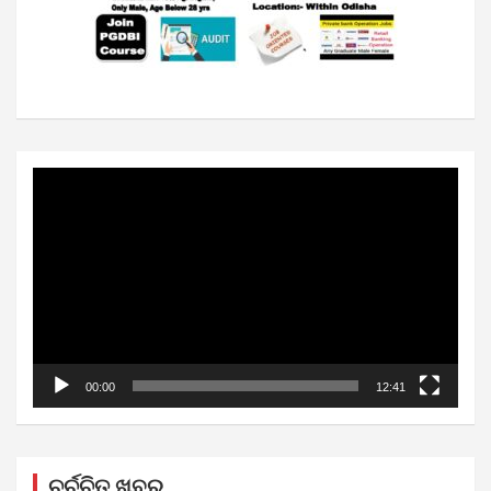
Video
Player
00:00
12:41
ଚର୍ଚ୍ଚିତ ଖବର