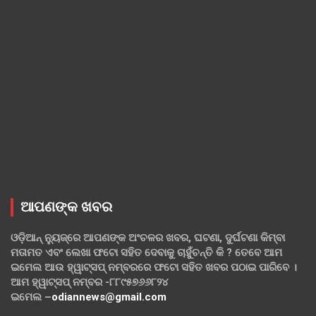
ଆପଣଙ୍କ ଖବର
ଓଡ଼ିଆନ୍ ନ୍ୟୁଜ୍‌ରେ ଆପଣଙ୍କ ଅଂଚଳର ଖବର, ଘଟଣା, ଦୁର୍ଘଟଣା କିମ୍ବା
ମତାମତ ଏବଂ ଲେଖା ଫଟୋ ସହିତ ଦେବାକୁ ଚାହୁଁଚନ୍ତି କି ? ତେବେ ଆମ
ଇମେଲ ଆଉ ହ୍ୱାଟ୍‌ସପ୍ ନମ୍ବରରେ ଫଟୋ ସହିତ ଖବର ପଠାଇ ପାରିବେ ।
ଆମ ହ୍ୱାଟ୍‌ସପ୍ ନମ୍ବର -୮୮୯୫୭୬୬୮୨୪
ଇମେଲ –
odiannews@gmail.com