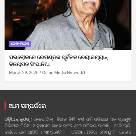
ଦେଶ-ବିଦେଶ
ପରଲୋକରେ ରେମଣ୍ଡର ପୂର୍ବତନ ଚେୟାରମ୍ୟାନ୍
ବିଜୟପତ ସିଂଘାନିଆ
March 29, 2026
Odian Media Network1
ଆମ ସମ୍ପର୍କରେ
ଓଡ଼ିଆନ୍‍ ନ୍ୟୁଜ୍‍
: ଇ-ପୋର୍ଟାଲ୍ ବିଗତ ତିନି ବର୍ଷ ଧରି ଓଡ଼ିଶାର ଏକ ପ୍ରମୁଖ
ଡିଜିଟାଲ ମିଡିଆ ଅନୁଷ୍ଠାନ ଭାବେ ସ୍ଵତନ୍ତ୍ର ପରିଚୟ ପାଇଛି । ଆଜି ଚାରି
ବର୍ଷରେ ପାଦ ଥାପିଛି । ସାମ୍ପ୍ରତିକ ‘ଓଡ଼ିଆନ୍‍ ମିଡିଆ ନେଟୱର୍କ ’ ହେଉଛି