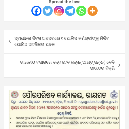
Spread the love
Post
ସ୍ବାଧୀନତା ଦିବସ ଅବସରରେ ୯ ପୋଲିସ କର୍ମଚାରୀଙ୍କୁ ମିଳିବ
navigation
ପୋଲିସ ସାହସିକତା ପଦକ
ଭାରତୀୟ ବଜାରରେ ବନ୍ଦ ହେବ ଜନ୍‌ସନ୍‌ ଆଣ୍ଡ୍‌ ଜନ୍‌ସନ୍‌’ ବେବି
ପାଉଡର ବିକ୍ରି