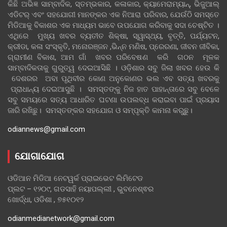
କିଛି ଅଭିଜ୍ଞ ସାମ୍ବାଦିକ, ସ୍ତମ୍ଭକାର, କଳାକାର, କ୍ୟାମେରାମ୍ୟାନ୍, ଭିଜୁଆଲ୍
ଏଡିଟର୍ ଏବଂ ସହଯୋଗୀ ମାନଙ୍କର ଏକ ନିଆରା ପରିବାର, ଯେଉଁଠି ସମସ୍ତେ
ମିଡିଆକୁ ବିକାଶର ଏକ ମାଧ୍ୟମ ଭାବେ ଉପଯୋଗ କରିବାକୁ ସଦା ଚେଷ୍ଟିତ ।
ଏଥିରେ ମୁଖ୍ୟ ଖବର ବ୍ୟତୀତ ଶିକ୍ଷା, ସ୍ୱାସ୍ଥ୍ୟ, ବୃତ୍ତି, ପର୍ଯ୍ୟଟନ,
କ୍ରୀଡା, କଳା ସଂସ୍କୃତି, ମନୋରଞ୍ଜନ ,ଭିନ୍ନ ମଣିଷ, ପ୍ରେରଣା, ଜୀବନ ଜୀବିକା,
ଗ୍ରାମୀଣ ବିକାଶ, ଆମ ଗାଁ ଖବର ପରିବେଷଣ କରି ଗଠନ ମୂଳକ
ସାମ୍ବାଦିକତାକୁ ଗୁରୁତ୍ୱ ଦେଇଆସିଛି । ଓଡ଼ିଶାର ସବୁ ଜିଲା ଖବର ହେଉ କି
ଦେଶରର ଅବା ପୃଥିବୀର କୋଣ ଅନୁକୋଣର ଭଲ ଏବ ସତ୍ୟ ଖବରକୁ
ପ୍ରାଧାନ୍ୟ ଦେଇଆସୁଛି । ସମସ୍ତଙ୍କୁ ନିଜ ହାତ ପାହାନ୍ତାରେ ସବୁ ବେଳେ
ସବୁ ସମୟରେ ସତ୍ୟ ଆଧାରିତ ଘଟଣା ଉପଲବ୍ଧ କରାଇବା ପାଇଁ ପ୍ରୟାସ
ଜାରି ରଖିଛୁ। ସମସ୍ତଙ୍କର ସହଯୋଗ ଓ ସମ୍ପୃକ୍ତି କାମନା କରୁଛୁ।
odiannews@gmail.com
ଯୋଗାଯୋଗ
ଓଡିଆନ ମିଡିଆ ନେଟୱର୍କ ପ୍ରାଇଭେଟ ଲିମିଟେଡ
ପ୍ଲଟ – ୧୨୦୯, ଗଡସାହି ନୟାପଲ୍ଲୀ , ଭୁବନେଶ୍ଵର
ଖୋର୍ଦ୍ଧା, ଓଡିଶା , ୭୫୧୦୧୨
odianmedianetwork@gmail.com