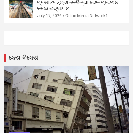
ପ୍ରଧାନମନ୍ତ୍ରୀ କେସିଙ୍ଗା ରେଳ ଷ୍ଟେଶନ
କଲେ ଉଦ୍‌ଘାଟନ
July 17, 2026
Odian Media Network1
ଦେଶ-ବିଦେଶ