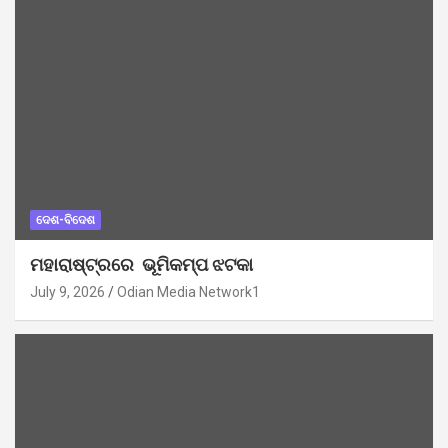
ଦେଶ-ବିଦେଶ
ମହାରାଷ୍ଟ୍ରରେ ଭୂମିକମ୍ପ ଝଟକା
July 9, 2026
Odian Media Network1