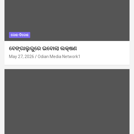
ଦେଶ-ବିଦେଶ
ବେଙ୍ଗାଲୁରୁରେ ଇବୋଲା ଲକ୍ଷଣ
May 27, 2026
Odian Media Network1