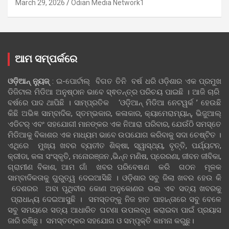
March 29, 2026
Odian Media Network1
ଆମ ସମ୍ପର୍କରେ
ଓଡ଼ିଆନ୍‍ ନ୍ୟୁଜ୍‍
: ଇ-ପୋର୍ଟାଲ୍ ବିଗତ ତିନି ବର୍ଷ ଧରି ଓଡ଼ିଶାର ଏକ ପ୍ରମୁଖ
ଡିଜିଟାଲ ମିଡିଆ ଅନୁଷ୍ଠାନ ଭାବେ ସ୍ଵତନ୍ତ୍ର ପରିଚୟ ପାଇଛି । ଆଜି ଚାରି
ବର୍ଷରେ ପାଦ ଥାପିଛି । ସାମ୍ପ୍ରତିକ ‘ଓଡ଼ିଆନ୍‍ ମିଡିଆ ନେଟୱର୍କ ’ ହେଉଛି
କିଛି ଅଭିଜ୍ଞ ସାମ୍ବାଦିକ, ସ୍ତମ୍ଭକାର, କଳାକାର, କ୍ୟାମେରାମ୍ୟାନ୍, ଭିଜୁଆଲ୍
ଏଡିଟର୍ ଏବଂ ସହଯୋଗୀ ମାନଙ୍କର ଏକ ନିଆରା ପରିବାର, ଯେଉଁଠି ସମସ୍ତେ
ମିଡିଆକୁ ବିକାଶର ଏକ ମାଧ୍ୟମ ଭାବେ ଉପଯୋଗ କରିବାକୁ ସଦା ଚେଷ୍ଟିତ ।
ଏଥିରେ ମୁଖ୍ୟ ଖବର ବ୍ୟତୀତ ଶିକ୍ଷା, ସ୍ୱାସ୍ଥ୍ୟ, ବୃତ୍ତି, ପର୍ଯ୍ୟଟନ,
କ୍ରୀଡା, କଳା ସଂସ୍କୃତି, ମନୋରଞ୍ଜନ ,ଭିନ୍ନ ମଣିଷ, ପ୍ରେରଣା, ଜୀବନ ଜୀବିକା,
ଗ୍ରାମୀଣ ବିକାଶ, ଆମ ଗାଁ ଖବର ପରିବେଷଣ କରି ଗଠନ ମୂଳକ
ସାମ୍ବାଦିକତାକୁ ଗୁରୁତ୍ୱ ଦେଇଆସିଛି । ଓଡ଼ିଶାର ସବୁ ଜିଲା ଖବର ହେଉ କି
ଦେଶରର ଅବା ପୃଥିବୀର କୋଣ ଅନୁକୋଣର ଭଲ ଏବ ସତ୍ୟ ଖବରକୁ
ପ୍ରାଧାନ୍ୟ ଦେଇଆସୁଛି । ସମସ୍ତଙ୍କୁ ନିଜ ହାତ ପାହାନ୍ତାରେ ସବୁ ବେଳେ
ସବୁ ସମୟରେ ସତ୍ୟ ଆଧାରିତ ଘଟଣା ଉପଲବ୍ଧ କରାଇବା ପାଇଁ ପ୍ରୟାସ
ଜାରି ରଖିଛୁ। ସମସ୍ତଙ୍କର ସହଯୋଗ ଓ ସମ୍ପୃକ୍ତି କାମନା କରୁଛୁ।