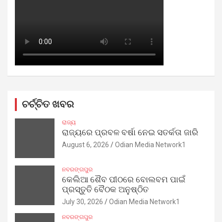
ଚର୍ଚ୍ଚିତ ଖବର
ରାଜ୍ୟ
ରାଜ୍ୟରେ ପ୍ରବଳ ବର୍ଷା ନେଇ ସତର୍କତା ଜାରି
August 6, 2026
Odian Media Network1
ନବରଙ୍ଗପୁର
କେଲିଆ ଶୈବ ପୀଠରେ ବୋଲବମ ପାଇଁ
ପ୍ରସ୍ତୁତି ବୈଠକ ଅନୁଷ୍ଠିତ
July 30, 2026
Odian Media Network1
ନବରଙ୍ଗପୁର