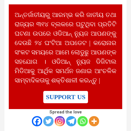
ଅନ୍ତର୍ଜାତୀୟରୁ ଆରମ୍ଭ କରି ଜାତୀୟ ତଥା
ରାଜ୍ୟର ୩୧୪ ବ୍ଲକରେ ଘଟୁଥିବା ପ୍ରତିଟି
ଘଟଣା ଉପରେ ଓଡିଆନ୍ ନ୍ୟୁଜ ଆପଣଙ୍କୁ
ଦେଉଛି ୨୪ ଘଂଟିଆ ଅପଡେଟ | କରୋନାର
ସଂକଟ ସମୟରେ ଆମେ ଲୋଡୁଛୁ ଆପଣଙ୍କ
ସହଯୋଗ । ଓଡିଆନ୍ ନ୍ୟୁଜ ଡିଜିଟାଲ
ମିଡିଆକୁ ଆର୍ଥିକ ସମର୍ଥନ ଜଣାଇ ଆଂଚଳିକ
ସାମ୍ବାଦିକତାକୁ ଶକ୍ତିଶାଳୀ କରନ୍ତୁ |
SUPPORT US
Spread the love