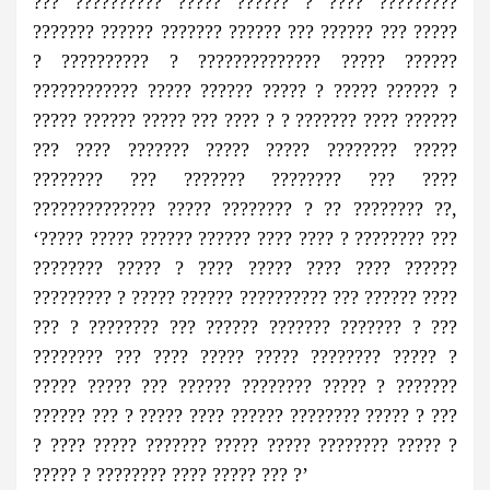
??? ?????????? ????? ?????? ? ???? ?????????
??????? ?????? ??????? ?????? ??? ?????? ??? ?????
? ?????????? ? ?????????????? ????? ??????
???????????? ????? ?????? ????? ? ????? ?????? ?
????? ?????? ????? ??? ???? ? ? ??????? ???? ??????
??? ???? ??????? ????? ????? ???????? ?????
???????? ??? ??????? ???????? ??? ????
?????????????? ????? ???????? ? ?? ???????? ??,
‘????? ????? ?????? ?????? ???? ???? ? ???????? ???
???????? ????? ? ???? ????? ???? ???? ??????
????????? ? ????? ?????? ?????????? ??? ?????? ????
??? ? ???????? ??? ?????? ??????? ??????? ? ???
???????? ??? ???? ????? ????? ???????? ????? ?
????? ????? ??? ?????? ???????? ????? ? ???????
?????? ??? ? ????? ???? ?????? ???????? ????? ? ???
? ???? ????? ??????? ????? ????? ???????? ????? ?
????? ? ???????? ???? ????? ??? ?’