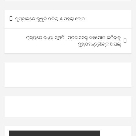
Post
ମୁମ୍ବାଇରେ ଭୁଷୁଡି ପଡିଲା ୫ ମହଲା କୋଠା
navigation
ରାଜ୍ୟରେ ବନ୍ୟା ସ୍ଥିତି : ପ୍ରଶାସନକୁ ସହଯୋଗ କରିବାକୁ
ମୁଖ୍ୟମନ୍ତ୍ରୀଙ୍କ ଅପିଲ୍