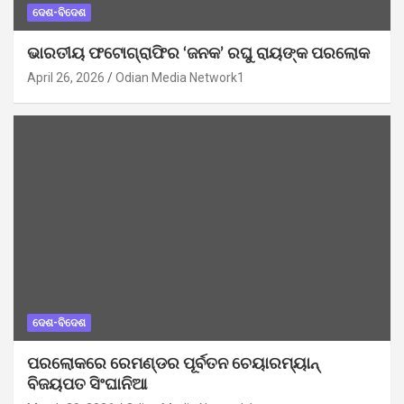
ଦେଶ-ବିଦେଶ
ଭାରତୀୟ ଫଟୋଗ୍ରାଫିର ‘ଜନକ’ ରଘୁ ରାୟଙ୍କ ପରଲୋକ
April 26, 2026
Odian Media Network1
ଦେଶ-ବିଦେଶ
ପରଲୋକରେ ରେମଣ୍ଡର ପୂର୍ବତନ ଚେୟାରମ୍ୟାନ୍
ବିଜୟପତ ସିଂଘାନିଆ