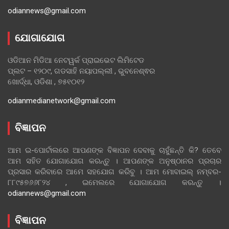
odiannews@gmail.com
ଯୋଗାଯୋଗ
ଓଡିଆନ ମିଡିଆ ନେଟୱର୍କ ପ୍ରାଇଭେଟ ଲିମିଟେଡ
ପ୍ଲଟ – ୧୨୦୯, ଗଡସାହି ନୟାପଲ୍ଲୀ , ଭୁବନେଶ୍ଵର
ଖୋର୍ଦ୍ଧା, ଓଡିଶା , ୭୫୧୦୧୨
odianmedianetwork@gmail.com
ବିଜ୍ଞାପନ
ଆମ ଇ-ପୋର୍ଟାଲରେ ଆପଣଙ୍କ ବିଜ୍ଞାପନ ଦେବାକୁ ଚାହୁଁଛନ୍ତି କି? ତେବେ
ଆମ ସହିତ ଯୋଗାଯୋଗ କରନ୍ତୁ । ଆପଣଙ୍କ ଅନୁଷ୍ଠାନର ପ୍ରଚାର
ପ୍ରସାର କରିବାରେ ଆମେ ସହଯୋଗ କରିବୁ । ଆମ ମୋବାଇଲ୍ ନମ୍ବର-
୮୮୯୫୭୬୬୮୨୪ , ଇମେଲରେ ଯୋଗାଯୋଗ କରନ୍ତୁ ।
odiannews@gmail.com
ବିଜ୍ଞାପନ