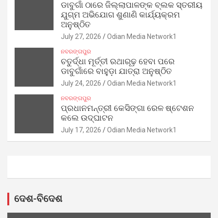
ଡାବୁଗାଁ ଠାରେ ଜିଲ୍ଲାପାଳଙ୍କ ବ୍ଲକ ସ୍ତରୀୟ
ଯୁଗ୍ମ ଅଭିଯୋଗ ଶୁଣାଣି କାର୍ଯ୍ୟକ୍ରମ
ଅନୁଷ୍ଠିତ
July 27, 2026
Odian Media Network1
ନବରଙ୍ଗପୁର
ଚତୁର୍ଦ୍ଧା ମୂର୍ତ୍ତୀ ରଥାରୂଢ଼ ହେବା ପରେ
ଡାବୁଗାଁରେ ବାହୁଡ଼ା ଯାତ୍ରା ଅନୁଷ୍ଠିତ
July 24, 2026
Odian Media Network1
ନବରଙ୍ଗପୁର
ପ୍ରଧାନମନ୍ତ୍ରୀ କେସିଙ୍ଗା ରେଳ ଷ୍ଟେଶନ
କଲେ ଉଦ୍‌ଘାଟନ
July 17, 2026
Odian Media Network1
ଦେଶ-ବିଦେଶ