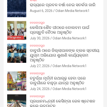
ରାଜ୍ୟରେ ପ୍ରବଳ ବର୍ଷା ନେଇ ସତର୍କତା ଜାରି
August 6, 2026
Odian Media Network1
ନବରଙ୍ଗପୁର
କେଲିଆ ଶୈବ ପୀଠରେ ବୋଲବମ ପାଇଁ
ପ୍ରସ୍ତୁତି ବୈଠକ ଅନୁଷ୍ଠିତ
July 30, 2026
Odian Media Network1
ନବରଙ୍ଗପୁର
ଡାବୁଗାଁ ଠାରେ ଜିଲ୍ଲାପାଳଙ୍କ ବ୍ଲକ ସ୍ତରୀୟ
ଯୁଗ୍ମ ଅଭିଯୋଗ ଶୁଣାଣି କାର୍ଯ୍ୟକ୍ରମ
ଅନୁଷ୍ଠିତ
July 27, 2026
Odian Media Network1
ନବରଙ୍ଗପୁର
ଚତୁର୍ଦ୍ଧା ମୂର୍ତ୍ତୀ ରଥାରୂଢ଼ ହେବା ପରେ
ଡାବୁଗାଁରେ ବାହୁଡ଼ା ଯାତ୍ରା ଅନୁଷ୍ଠିତ
July 24, 2026
Odian Media Network1
ନବରଙ୍ଗପୁର
ପ୍ରଧାନମନ୍ତ୍ରୀ କେସିଙ୍ଗା ରେଳ ଷ୍ଟେଶନ
କଲେ ଉଦ୍‌ଘାଟନ