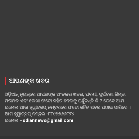
ଆପଣଙ୍କ ଖବର
ଓଡ଼ିଆନ୍ ନ୍ୟୁଜ୍‌ରେ ଆପଣଙ୍କ ଅଂଚଳର ଖବର, ଘଟଣା, ଦୁର୍ଘଟଣା କିମ୍ବା
ମତାମତ ଏବଂ ଲେଖା ଫଟୋ ସହିତ ଦେବାକୁ ଚାହୁଁଚନ୍ତି କି ? ତେବେ ଆମ
ଇମେଲ ଆଉ ହ୍ୱାଟ୍‌ସପ୍ ନମ୍ବରରେ ଫଟୋ ସହିତ ଖବର ପଠାଇ ପାରିବେ ।
ଆମ ହ୍ୱାଟ୍‌ସପ୍ ନମ୍ବର -୮୮୯୫୭୬୬୮୨୪
ଇମେଲ –
odiannews@gmail.com