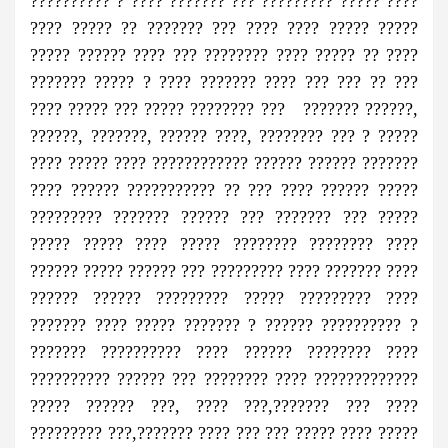
?????????? ? ???? ??????? ??? ????????? ????? ????
???? ????? ?? ??????? ??? ???? ???? ????? ?????
????? ?????? ???? ??? ???????? ???? ????? ?? ????
??????? ????? ? ???? ??????? ???? ??? ??? ?? ???
???? ????? ??? ????? ???????? ??? ??????? ??????,
??????, ???????, ?????? ????, ???????? ??? ? ?????
???? ????? ???? ???????????? ?????? ?????? ???????
???? ?????? ??????????? ?? ??? ???? ?????? ?????
????????? ??????? ?????? ??? ??????? ??? ?????
????? ????? ???? ????? ???????? ???????? ????
?????? ????? ?????? ??? ????????? ???? ??????? ????
?????? ?????? ????????? ????? ????????? ????
??????? ???? ????? ??????? ? ?????? ?????????? ?
??????? ?????????? ???? ?????? ???????? ????
?????????? ?????? ??? ???????? ???? ?????????????
????? ?????? ???, ???? ???,??????? ??? ????
????????? ???,??????? ???? ??? ??? ????? ???? ?????