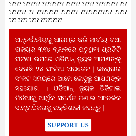
????? ??????? ????????? ?????? ????? ????????? ???
??????? ?? ????????? ??????? ????????????? ?????
??? ???? ???? ?????????
ଅନ୍ତର୍ଜାତୀୟରୁ ଆରମ୍ଭ କରି ଜାତୀୟ ତଥା
ରାଜ୍ୟର ୩୧୪ ବ୍ଲକରେ ଘଟୁଥିବା ପ୍ରତିଟି
ଘଟଣା ଉପରେ ଓଡିଆନ୍ ନ୍ୟୁଜ ଆପଣଙ୍କୁ
ଦେଉଛି ୨୪ ଘଂଟିଆ ଅପଡେଟ | କରୋନାର
ସଂକଟ ସମୟରେ ଆମେ ଲୋଡୁଛୁ ଆପଣଙ୍କ
ସହଯୋଗ । ଓଡିଆନ୍ ନ୍ୟୁଜ ଡିଜିଟାଲ
ମିଡିଆକୁ ଆର୍ଥିକ ସମର୍ଥନ ଜଣାଇ ଆଂଚଳିକ
ସାମ୍ବାଦିକତାକୁ ଶକ୍ତିଶାଳୀ କରନ୍ତୁ |
SUPPORT US