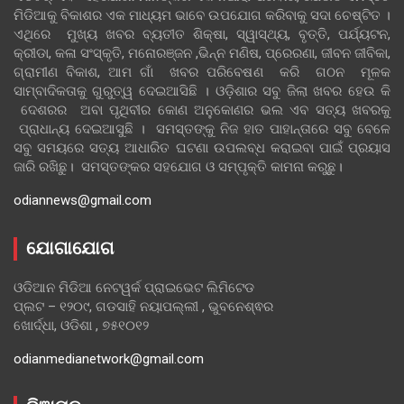
ମିଡିଆକୁ ବିକାଶର ଏକ ମାଧ୍ୟମ ଭାବେ ଉପଯୋଗ କରିବାକୁ ସଦା ଚେଷ୍ଟିତ ।
ଏଥିରେ ମୁଖ୍ୟ ଖବର ବ୍ୟତୀତ ଶିକ୍ଷା, ସ୍ୱାସ୍ଥ୍ୟ, ବୃତ୍ତି, ପର୍ଯ୍ୟଟନ,
କ୍ରୀଡା, କଳା ସଂସ୍କୃତି, ମନୋରଞ୍ଜନ ,ଭିନ୍ନ ମଣିଷ, ପ୍ରେରଣା, ଜୀବନ ଜୀବିକା,
ଗ୍ରାମୀଣ ବିକାଶ, ଆମ ଗାଁ ଖବର ପରିବେଷଣ କରି ଗଠନ ମୂଳକ
ସାମ୍ବାଦିକତାକୁ ଗୁରୁତ୍ୱ ଦେଇଆସିଛି । ଓଡ଼ିଶାର ସବୁ ଜିଲା ଖବର ହେଉ କି
ଦେଶରର ଅବା ପୃଥିବୀର କୋଣ ଅନୁକୋଣର ଭଲ ଏବ ସତ୍ୟ ଖବରକୁ
ପ୍ରାଧାନ୍ୟ ଦେଇଆସୁଛି । ସମସ୍ତଙ୍କୁ ନିଜ ହାତ ପାହାନ୍ତାରେ ସବୁ ବେଳେ
ସବୁ ସମୟରେ ସତ୍ୟ ଆଧାରିତ ଘଟଣା ଉପଲବ୍ଧ କରାଇବା ପାଇଁ ପ୍ରୟାସ
ଜାରି ରଖିଛୁ। ସମସ୍ତଙ୍କର ସହଯୋଗ ଓ ସମ୍ପୃକ୍ତି କାମନା କରୁଛୁ।
odiannews@gmail.com
ଯୋଗାଯୋଗ
ଓଡିଆନ ମିଡିଆ ନେଟୱର୍କ ପ୍ରାଇଭେଟ ଲିମିଟେଡ
ପ୍ଲଟ – ୧୨୦୯, ଗଡସାହି ନୟାପଲ୍ଲୀ , ଭୁବନେଶ୍ଵର
ଖୋର୍ଦ୍ଧା, ଓଡିଶା , ୭୫୧୦୧୨
odianmedianetwork@gmail.com