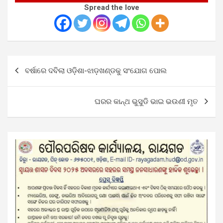
Spread the love
Post
ବର୍ଷାରେ ଦବିଲା ଓଡ଼ିଶା-ଝାଡ଼ଖଣ୍ଡକୁ ସଂଯୋଗ ପୋଲ
navigation
ଘରର କାନ୍ଥ ଭୁସୁଡି ଭାଇ ଭଉଣୀ ମୃତ