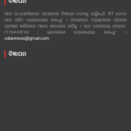
ବିଜ୍ଞାପନ
ଆମ ଇ-ପୋର୍ଟାଲରେ ଆପଣଙ୍କ ବିଜ୍ଞାପନ ଦେବାକୁ ଚାହୁଁଛନ୍ତି କି? ତେବେ
ଆମ ସହିତ ଯୋଗାଯୋଗ କରନ୍ତୁ । ଆପଣଙ୍କ ଅନୁଷ୍ଠାନର ପ୍ରଚାର
ପ୍ରସାର କରିବାରେ ଆମେ ସହଯୋଗ କରିବୁ । ଆମ ମୋବାଇଲ୍ ନମ୍ବର-
୮୮୯୫୭୬୬୮୨୪ , ଇମେଲରେ ଯୋଗାଯୋଗ କରନ୍ତୁ ।
odiannews@gmail.com
ବିଜ୍ଞାପନ