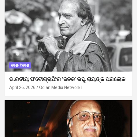
ଦେଶ-ବିଦେଶ
ଭାରତୀୟ ଫଟୋଗ୍ରାଫିର ‘ଜନକ’ ରଘୁ ରାୟଙ୍କ ପରଲୋକ
April 26, 2026
Odian Media Network1