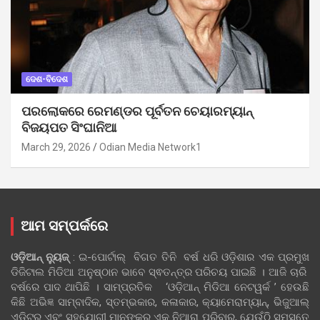
ଦେଶ-ବିଦେଶ
ପରଲୋକରେ ରେମଣ୍ଡର ପୂର୍ବତନ ଚେୟାରମ୍ୟାନ୍
ବିଜୟପତ ସିଂଘାନିଆ
March 29, 2026
Odian Media Network1
ଆମ ସମ୍ପର୍କରେ
ଓଡ଼ିଆନ୍‍ ନ୍ୟୁଜ୍‍
: ଇ-ପୋର୍ଟାଲ୍ ବିଗତ ତିନି ବର୍ଷ ଧରି ଓଡ଼ିଶାର ଏକ ପ୍ରମୁଖ
ଡିଜିଟାଲ ମିଡିଆ ଅନୁଷ୍ଠାନ ଭାବେ ସ୍ଵତନ୍ତ୍ର ପରିଚୟ ପାଇଛି । ଆଜି ଚାରି
ବର୍ଷରେ ପାଦ ଥାପିଛି । ସାମ୍ପ୍ରତିକ ‘ଓଡ଼ିଆନ୍‍ ମିଡିଆ ନେଟୱର୍କ ’ ହେଉଛି
କିଛି ଅଭିଜ୍ଞ ସାମ୍ବାଦିକ, ସ୍ତମ୍ଭକାର, କଳାକାର, କ୍ୟାମେରାମ୍ୟାନ୍, ଭିଜୁଆଲ୍
ଏଡିଟର୍ ଏବଂ ସହଯୋଗୀ ମାନଙ୍କର ଏକ ନିଆରା ପରିବାର, ଯେଉଁଠି ସମସ୍ତେ