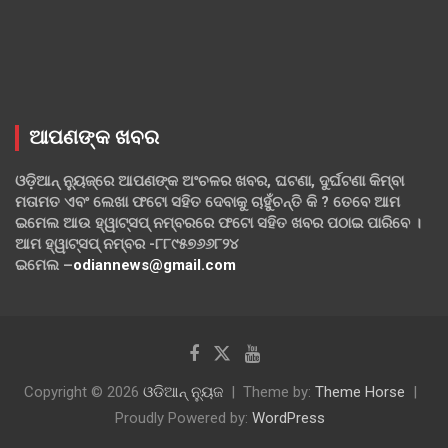
ଆପଣଙ୍କ ଖବର
ଓଡ଼ିଆନ୍ ନ୍ୟୁଜ୍‌ରେ ଆପଣଙ୍କ ଅଂଚଳର ଖବର, ଘଟଣା, ଦୁର୍ଘଟଣା କିମ୍ବା
ମତାମତ ଏବଂ ଲେଖା ଫଟୋ ସହିତ ଦେବାକୁ ଚାହୁଁଚନ୍ତି କି ? ତେବେ ଆମ
ଇମେଲ ଆଉ ହ୍ୱାଟ୍‌ସପ୍ ନମ୍ବରରେ ଫଟୋ ସହିତ ଖବର ପଠାଇ ପାରିବେ ।
ଆମ ହ୍ୱାଟ୍‌ସପ୍ ନମ୍ବର -୮୮୯୫୭୬୬୮୨୪
ଇମେଲ –
odiannews@gmail.com
Copyright © 2026
ଓଡିଆନ୍ ନ୍ୟୁଜ
Theme by:
Theme Horse
Proudly Powered by:
WordPress