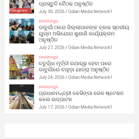
ପ୍ରସ୍ତୁତି ବୈଠକ ଅନୁଷ୍ଠିତ
July 30, 2026
Odian Media Network1
ନବରଙ୍ଗପୁର
ଡାବୁଗାଁ ଠାରେ ଜିଲ୍ଲାପାଳଙ୍କ ବ୍ଲକ ସ୍ତରୀୟ
ଯୁଗ୍ମ ଅଭିଯୋଗ ଶୁଣାଣି କାର୍ଯ୍ୟକ୍ରମ
ଅନୁଷ୍ଠିତ
July 27, 2026
Odian Media Network1
ନବରଙ୍ଗପୁର
ଚତୁର୍ଦ୍ଧା ମୂର୍ତ୍ତୀ ରଥାରୂଢ଼ ହେବା ପରେ
ଡାବୁଗାଁରେ ବାହୁଡ଼ା ଯାତ୍ରା ଅନୁଷ୍ଠିତ
July 24, 2026
Odian Media Network1
ନବରଙ୍ଗପୁର
ପ୍ରଧାନମନ୍ତ୍ରୀ କେସିଙ୍ଗା ରେଳ ଷ୍ଟେଶନ
କଲେ ଉଦ୍‌ଘାଟନ
July 17, 2026
Odian Media Network1