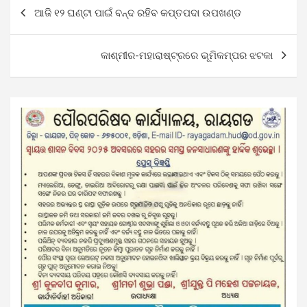
Post
ଆଜି ୧୨ ଘଣ୍ଟା ପାଇଁ ବନ୍ଦ ରହିବ କପ୍ତପଦା ଉପଖଣ୍ଡ
navigation
କାଶ୍ମୀର-ମହାରାଷ୍ଟ୍ରରେ ଭୂମିକମ୍ପର ଝଟକା