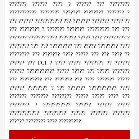
??????? ?????? ???? ? ?????? ??? ????????
??????????? ???????? ??????? ???????? ??????? ?
??? ?????? ??????????? ??? ??????? ??????? ????? ??
??? ???????? ? ??????? ??????? ????????? ??? ???
??????? ??????? ???? ??????? ????? ???? ????????? ?
???????? ??? ??? ????????? ??? ????? ???????? ????
???????? ??? ??????? ???? ????? ??? ??? ???? ??
?????? ??? FCI ? ???? ????? ???????? ?? ??????
?????? ??????????? ????? ????? ??? ????? ???????
??? ????????? ??? ??????? ??? ???? ??????? ?????
?????? ???????? ? ??? ??????? ??????????? ????
??????? ??????? ???????? ????? ????? ???? ???
???????? ? ??????????? ?????? ?????? ?????
???????????? ????????? ?????? ??????? ???????
?????? ???????? ???? ?????????