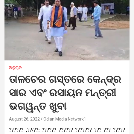
ଅନୁଗୁଳ
ତାଳଚେର ଗସ୍ତରେ କେନ୍ଦ୍ର
ସାର ଏବଂ ରସାୟନ ମନ୍ତ୍ରୀ
ଭଗୱନ୍ତ ଖୁବା
August 26, 2022
Odian Media Network1
?????? ,??/??: ?????? ?????? ??????? ??? ??? ?????