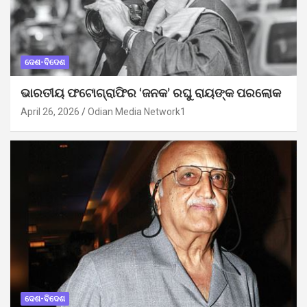
ଦେଶ-ବିଦେଶ
ଭାରତୀୟ ଫଟୋଗ୍ରାଫିର ‘ଜନକ’ ରଘୁ ରାୟଙ୍କ ପରଲୋକ
April 26, 2026
Odian Media Network1
ଦେଶ-ବିଦେଶ