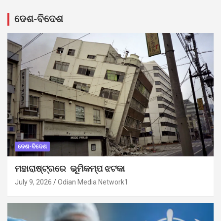
ଦେଶ-ବିଦେଶ
ଦେଶ-ବିଦେଶ
ମହାରାଷ୍ଟ୍ରରେ ଭୂମିକମ୍ପ ଝଟକା
July 9, 2026
Odian Media Network1