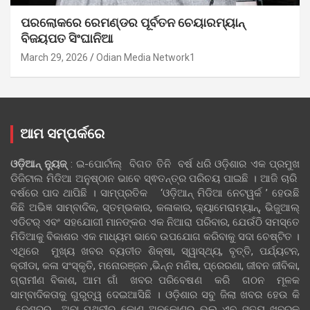
ପରଲୋକରେ ରେମଣ୍ଡର ପୂର୍ବତନ ଚେୟାରମ୍ୟାନ୍
ବିଜୟପତ ସିଂଘାନିଆ
March 29, 2026
Odian Media Network1
ଆମ ସମ୍ପର୍କରେ
ଓଡ଼ିଆନ୍‍ ନ୍ୟୁଜ୍‍
: ଇ-ପୋର୍ଟାଲ୍ ବିଗତ ତିନି ବର୍ଷ ଧରି ଓଡ଼ିଶାର ଏକ ପ୍ରମୁଖ
ଡିଜିଟାଲ ମିଡିଆ ଅନୁଷ୍ଠାନ ଭାବେ ସ୍ଵତନ୍ତ୍ର ପରିଚୟ ପାଇଛି । ଆଜି ଚାରି
ବର୍ଷରେ ପାଦ ଥାପିଛି । ସାମ୍ପ୍ରତିକ ‘ଓଡ଼ିଆନ୍‍ ମିଡିଆ ନେଟୱର୍କ ’ ହେଉଛି
କିଛି ଅଭିଜ୍ଞ ସାମ୍ବାଦିକ, ସ୍ତମ୍ଭକାର, କଳାକାର, କ୍ୟାମେରାମ୍ୟାନ୍, ଭିଜୁଆଲ୍
ଏଡିଟର୍ ଏବଂ ସହଯୋଗୀ ମାନଙ୍କର ଏକ ନିଆରା ପରିବାର, ଯେଉଁଠି ସମସ୍ତେ
ମିଡିଆକୁ ବିକାଶର ଏକ ମାଧ୍ୟମ ଭାବେ ଉପଯୋଗ କରିବାକୁ ସଦା ଚେଷ୍ଟିତ ।
ଏଥିରେ ମୁଖ୍ୟ ଖବର ବ୍ୟତୀତ ଶିକ୍ଷା, ସ୍ୱାସ୍ଥ୍ୟ, ବୃତ୍ତି, ପର୍ଯ୍ୟଟନ,
କ୍ରୀଡା, କଳା ସଂସ୍କୃତି, ମନୋରଞ୍ଜନ ,ଭିନ୍ନ ମଣିଷ, ପ୍ରେରଣା, ଜୀବନ ଜୀବିକା,
ଗ୍ରାମୀଣ ବିକାଶ, ଆମ ଗାଁ ଖବର ପରିବେଷଣ କରି ଗଠନ ମୂଳକ
ସାମ୍ବାଦିକତାକୁ ଗୁରୁତ୍ୱ ଦେଇଆସିଛି । ଓଡ଼ିଶାର ସବୁ ଜିଲା ଖବର ହେଉ କି
ଦେଶରର ଅବା ପୃଥିବୀର କୋଣ ଅନୁକୋଣର ଭଲ ଏବ ସତ୍ୟ ଖବରକୁ