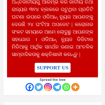
ଅନ୍ତର୍ଜାତୀୟରୁ ଆରମ୍ଭ କରି ଜାତୀୟ ତଥା
ରାଜ୍ୟର ୩୧୪ ବ୍ଲକରେ ଘଟୁଥିବା ପ୍ରତିଟି
ଘଟଣା ଉପରେ ଓଡିଆନ୍ ନ୍ୟୁଜ ଆପଣଙ୍କୁ
ଦେଉଛି ୨୪ ଘଂଟିଆ ଅପଡେଟ | କରୋନାର
ସଂକଟ ସମୟରେ ଆମେ ଲୋଡୁଛୁ ଆପଣଙ୍କ
ସହଯୋଗ । ଓଡିଆନ୍ ନ୍ୟୁଜ ଡିଜିଟାଲ
ମିଡିଆକୁ ଆର୍ଥିକ ସମର୍ଥନ ଜଣାଇ ଆଂଚଳିକ
ସାମ୍ବାଦିକତାକୁ ଶକ୍ତିଶାଳୀ କରନ୍ତୁ |
SUPPORT US
Spread the love