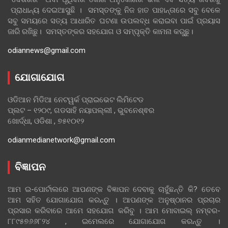
ପ୍ରାଧାନ୍ୟ ଦେଇଆସୁଛି । ସମସ୍ତଙ୍କୁ ନିଜ ହାତ ପାହାନ୍ତାରେ ସବୁ ବେଳେ
ସବୁ ସମୟରେ ସତ୍ୟ ଆଧାରିତ ଘଟଣା ଉପଲବ୍ଧ କରାଇବା ପାଇଁ ପ୍ରୟାସ
ଜାରି ରଖିଛୁ। ସମସ୍ତଙ୍କର ସହଯୋଗ ଓ ସମ୍ପୃକ୍ତି କାମନା କରୁଛୁ।
odiannews@gmail.com
ଯୋଗାଯୋଗ
ଓଡିଆନ ମିଡିଆ ନେଟୱର୍କ ପ୍ରାଇଭେଟ ଲିମିଟେଡ
ପ୍ଲଟ – ୧୨୦୯, ଗଡସାହି ନୟାପଲ୍ଲୀ , ଭୁବନେଶ୍ଵର
ଖୋର୍ଦ୍ଧା, ଓଡିଶା , ୭୫୧୦୧୨
odianmedianetwork@gmail.com
ବିଜ୍ଞାପନ
ଆମ ଇ-ପୋର୍ଟାଲରେ ଆପଣଙ୍କ ବିଜ୍ଞାପନ ଦେବାକୁ ଚାହୁଁଛନ୍ତି କି? ତେବେ
ଆମ ସହିତ ଯୋଗାଯୋଗ କରନ୍ତୁ । ଆପଣଙ୍କ ଅନୁଷ୍ଠାନର ପ୍ରଚାର
ପ୍ରସାର କରିବାରେ ଆମେ ସହଯୋଗ କରିବୁ । ଆମ ମୋବାଇଲ୍ ନମ୍ବର-
୮୮୯୫୭୬୬୮୨୪ , ଇମେଲରେ ଯୋଗାଯୋଗ କରନ୍ତୁ ।