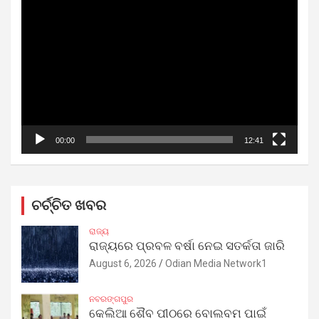
Video
Player
00:00
12:41
ଚର୍ଚ୍ଚିତ ଖବର
ରାଜ୍ୟ
ରାଜ୍ୟରେ ପ୍ରବଳ ବର୍ଷା ନେଇ ସତର୍କତା ଜାରି
August 6, 2026
Odian Media Network1
ନବରଙ୍ଗପୁର
କେଲିଆ ଶୈବ ପୀଠରେ ବୋଲବମ ପାଇଁ