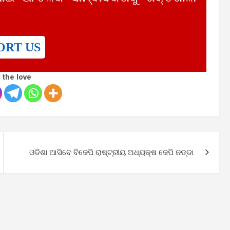
ORT US
 the love
ଓଡିଶା ଆସିବେ ବିଜେପି ରାଷ୍ଟ୍ରୀୟ ଅଧ୍ୟକ୍ଷ ଜେପି ନଡ୍ଡା