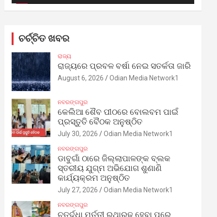
ଚର୍ଚ୍ଚିତ ଖବର
ରାଜ୍ୟ
ରାଜ୍ୟରେ ପ୍ରବଳ ବର୍ଷା ନେଇ ସତର୍କତା ଜାରି
August 6, 2026
Odian Media Network1
ନବରଙ୍ଗପୁର
କେଲିଆ ଶୈବ ପୀଠରେ ବୋଲବମ ପାଇଁ
ପ୍ରସ୍ତୁତି ବୈଠକ ଅନୁଷ୍ଠିତ
July 30, 2026
Odian Media Network1
ନବରଙ୍ଗପୁର
ଡାବୁଗାଁ ଠାରେ ଜିଲ୍ଲାପାଳଙ୍କ ବ୍ଲକ
ସ୍ତରୀୟ ଯୁଗ୍ମ ଅଭିଯୋଗ ଶୁଣାଣି
କାର୍ଯ୍ୟକ୍ରମ ଅନୁଷ୍ଠିତ
July 27, 2026
Odian Media Network1
ନବରଙ୍ଗପୁର
ଚତୁର୍ଦ୍ଧା ମୂର୍ତ୍ତୀ ରଥାରୂଢ଼ ହେବା ପରେ