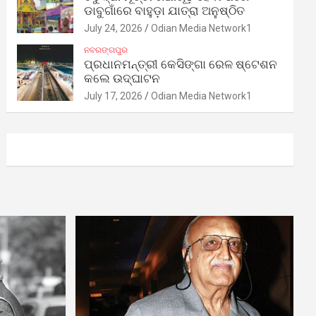
ଡାବୁଗାଁରେ ବାହୁଡ଼ା ଯାତ୍ରା ଅନୁଷ୍ଠିତ
July 24, 2026
Odian Media Network1
ନବରଙ୍ଗପୁର
ପ୍ରଧାନମନ୍ତ୍ରୀ କେସିଙ୍ଗା ରେଳ ଷ୍ଟେଶନ
କଲେ ଉଦ୍‌ଘାଟନ
July 17, 2026
Odian Media Network1