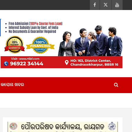
କରୋନା ଖବର