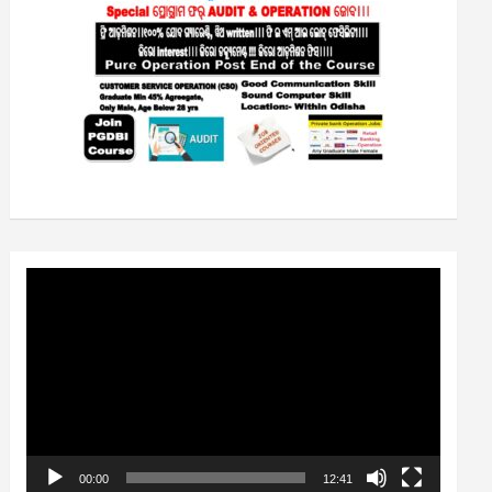
Video
Player
00:00
12:41