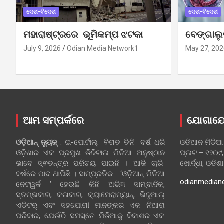
ଦେଶ-ବିଦେଶ
ଦେଶ-ବିଦେଶ
ମହାରାଷ୍ଟ୍ରରେ ଭୂମିକମ୍ପ ଝଟକା
ବେଙ୍ଗାଲ
July 9, 2026
Odian Media Network1
May 27, 202
ଆମ ସମ୍ପର୍କରେ
ଯୋଗାଯ
ଓଡ଼ିଆନ୍‍ ନ୍ୟୁଜ୍‍
: ଇ-ପୋର୍ଟାଲ୍ ବିଗତ ତିନି ବର୍ଷ ଧରି
ଓଡିଆନ ମିଡିଆ
ଓଡ଼ିଶାର ଏକ ପ୍ରମୁଖ ଡିଜିଟାଲ ମିଡିଆ ଅନୁଷ୍ଠାନ
ପ୍ଲଟ – ୧୨୦୯,
ଭାବେ ସ୍ଵତନ୍ତ୍ର ପରିଚୟ ପାଇଛି । ଆଜି ଚାରି
ଖୋର୍ଦ୍ଧା, ଓଡିଶ
ବର୍ଷରେ ପାଦ ଥାପିଛି । ସାମ୍ପ୍ରତିକ ‘ଓଡ଼ିଆନ୍‍ ମିଡିଆ
odianmedian
ନେଟୱର୍କ ’ ହେଉଛି କିଛି ଅଭିଜ୍ଞ ସାମ୍ବାଦିକ,
ସ୍ତମ୍ଭକାର, କଳାକାର, କ୍ୟାମେରାମ୍ୟାନ୍, ଭିଜୁଆଲ୍
ଏଡିଟର୍ ଏବଂ ସହଯୋଗୀ ମାନଙ୍କର ଏକ ନିଆରା
ପରିବାର, ଯେଉଁଠି ସମସ୍ତେ ମିଡିଆକୁ ବିକାଶର ଏକ