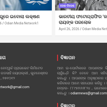
ଦେଶ-ବିଦେଶ
ୁରୁରେ ଇବୋଲା ଲକ୍ଷଣ
ଭାରତୀୟ ଫଟୋଗ୍ରାଫିର ‘ଜ
ରାୟଙ୍କ ପରଲୋକ
6
Odian Media Network1
April 26, 2026
Odian Media Ne
ୋଗ
ବିଜ୍ଞାପନ
 ନେଟୱର୍କ ପ୍ରାଇଭେଟ ଲିମିଟେଡ
ଆମ ଇ-ପୋର୍ଟାଲରେ ଆପଣଙ୍କ ବିଜ
 ଗଡସାହି ନୟାପଲ୍ଲୀ , ଭୁବନେଶ୍ଵର
ଚାହୁଁଛନ୍ତି କି? ତେବେ ଆମ ସ
ା , ୭୫୧୦୧୨
କରନ୍ତୁ । ଆପଣଙ୍କ ଅନୁଷ୍ଠାନର ପ
କରିବାରେ ଆମେ ସହଯୋଗ କରିବୁ ।
etwork@gmail.com
ନମ୍ବର- ୮୮୯୫୭୬୬୮୨୪ , ଇମେ
କରନ୍ତୁ ।
odiannews@gmail.com
ବିଜ୍ଞାପନ