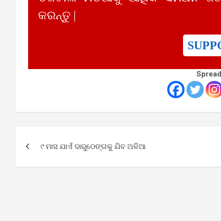
କରନ୍ତୁ |
SUPP
Spread
Post
୯ ମାସ ଯାଏଁ ଦାରୁଠେଙ୍ଗକୁ ଯିବ ଅଳିଆ
navigation