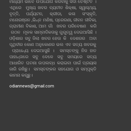
ମାଧ୍ୟମ ଭାବେ ଉପଯୋଗ କରିବାକୁ ସଦା ଚେଷ୍ଟିତ ।
ଏଥିରେ ମୁଖ୍ୟ ଖବର ବ୍ୟତୀତ ଶିକ୍ଷା, ସ୍ୱାସ୍ଥ୍ୟ,
ବୃତ୍ତି, ପର୍ଯ୍ୟଟନ, କ୍ରୀଡା, କଳା ସଂସ୍କୃତି,
ମନୋରଞ୍ଜନ ,ଭିନ୍ନ ମଣିଷ, ପ୍ରେରଣା, ଜୀବନ ଜୀବିକା,
ଗ୍ରାମୀଣ ବିକାଶ, ଆମ ଗାଁ ଖବର ପରିବେଷଣ କରି
ଗଠନ ମୂଳକ ସାମ୍ବାଦିକତାକୁ ଗୁରୁତ୍ୱ ଦେଇଆସିଛି ।
ଓଡ଼ିଶାର ସବୁ ଜିଲା ଖବର ହେଉ କି ଦେଶରର ଅବା
ପୃଥିବୀର କୋଣ ଅନୁକୋଣର ଭଲ ଏବ ସତ୍ୟ ଖବରକୁ
ପ୍ରାଧାନ୍ୟ ଦେଇଆସୁଛି । ସମସ୍ତଙ୍କୁ ନିଜ ହାତ
ପାହାନ୍ତାରେ ସବୁ ବେଳେ ସବୁ ସମୟରେ ସତ୍ୟ
ଆଧାରିତ ଘଟଣା ଉପଲବ୍ଧ କରାଇବା ପାଇଁ ପ୍ରୟାସ
ଜାରି ରଖିଛୁ। ସମସ୍ତଙ୍କର ସହଯୋଗ ଓ ସମ୍ପୃକ୍ତି
କାମନା କରୁଛୁ।
odiannews@gmail.com