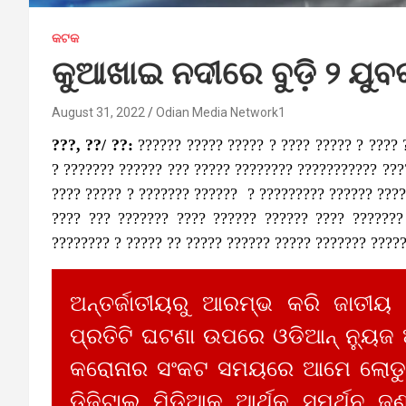
କଟକ
କୁଆଖାଇ ନଦୀରେ ବୁଡ଼ି ୨ ଯୁ
August 31, 2022
Odian Media Network1
???,
??/ ??:
?????? ????? ????? ? ???? ????? ? ????
? ??????? ?????? ??? ????? ???????? ??????????? ???
???? ????? ? ??????? ?????? ? ????????? ?????? ????
???? ??? ??????? ???? ?????? ?????? ???? ???????
???????? ? ????? ?? ????? ?????? ????? ??????? ?????
ଅନ୍ତର୍ଜାତୀୟରୁ ଆରମ୍ଭ କରି ଜାତୀୟ
ପ୍ରତିଟି ଘଟଣା ଉପରେ ଓଡିଆନ୍ ନ୍ୟୁଜ
କରୋନାର ସଂକଟ ସମୟରେ ଆମେ ଲୋଡୁଛ
ଡିଜିଟାଲ ମିଡିଆକୁ ଆର୍ଥିକ ସମର୍ଥନ ଜଣ