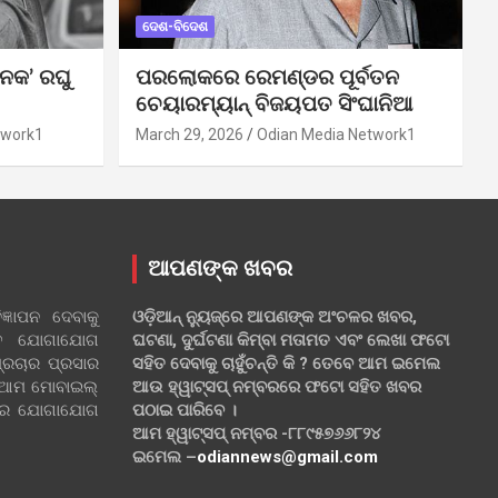
ଦେଶ-ବିଦେଶ
ନକ’ ରଘୁ
ପରଲୋକରେ ରେମଣ୍ଡର ପୂର୍ବତନ
ଚେୟାରମ୍ୟାନ୍ ବିଜୟପତ ସିଂଘାନିଆ
twork1
March 29, 2026
Odian Media Network1
ଆପଣଙ୍କ ଖବର
୍ଞାପନ ଦେବାକୁ
ଓଡ଼ିଆନ୍ ନ୍ୟୁଜ୍‌ରେ ଆପଣଙ୍କ ଅଂଚଳର ଖବର,
ହିତ ଯୋଗାଯୋଗ
ଘଟଣା, ଦୁର୍ଘଟଣା କିମ୍ବା ମତାମତ ଏବଂ ଲେଖା ଫଟୋ
୍ରଚାର ପ୍ରସାର
ସହିତ ଦେବାକୁ ଚାହୁଁଚନ୍ତି କି ? ତେବେ ଆମ ଇମେଲ
 ଆମ ମୋବାଇଲ୍
ଆଉ ହ୍ୱାଟ୍‌ସପ୍ ନମ୍ବରରେ ଫଟୋ ସହିତ ଖବର
ଲରେ ଯୋଗାଯୋଗ
ପଠାଇ ପାରିବେ ।
ଆମ ହ୍ୱାଟ୍‌ସପ୍ ନମ୍ବର -୮୮୯୫୭୬୬୮୨୪
ଇମେଲ –
odiannews@gmail.com