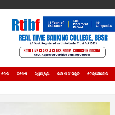
ଖେଳ
ବିଶେଷ
ସ୍ୱାସ୍ଥ୍ୟ
କଳା ଓ ସଂସ୍କୃତି
ଟେକ୍ନୋଲୋଜି