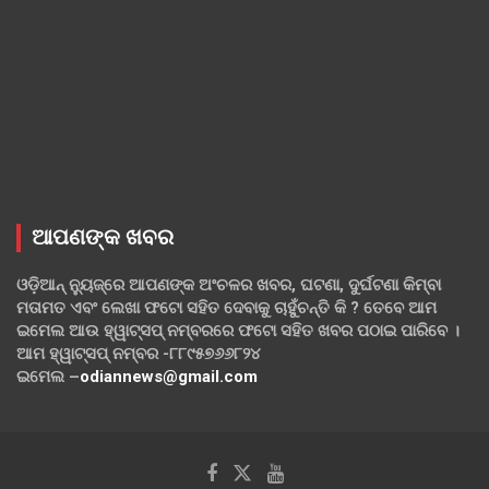
ଆପଣଙ୍କ ଖବର
ଓଡ଼ିଆନ୍ ନ୍ୟୁଜ୍‌ରେ ଆପଣଙ୍କ ଅଂଚଳର ଖବର, ଘଟଣା, ଦୁର୍ଘଟଣା କିମ୍ବା
ମତାମତ ଏବଂ ଲେଖା ଫଟୋ ସହିତ ଦେବାକୁ ଚାହୁଁଚନ୍ତି କି ? ତେବେ ଆମ
ଇମେଲ ଆଉ ହ୍ୱାଟ୍‌ସପ୍ ନମ୍ବରରେ ଫଟୋ ସହିତ ଖବର ପଠାଇ ପାରିବେ ।
ଆମ ହ୍ୱାଟ୍‌ସପ୍ ନମ୍ବର -୮୮୯୫୭୬୬୮୨୪
ଇମେଲ –
odiannews@gmail.com