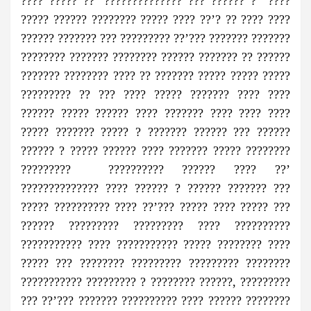
???? ????? ??’ ?????????????? ??? ?????? ? ????
????? ?????? ???????? ????? ???? ??’? ?? ???? ????
?????? ??????? ??? ????????? ??’??? ??????? ???????
???????? ??????? ???????? ?????? ??????? ?? ??????
??????? ???????? ???? ?? ??????? ????? ????? ?????
????????? ?? ??? ???? ????? ??????? ???? ????
?????? ????? ?????? ???? ??????? ???? ???? ????
????? ??????? ????? ? ??????? ?????? ??? ??????
?????? ? ????? ?????? ???? ??????? ????? ????????
????????? ?????????? ?????? ???? ??’
?????????????? ???? ?????? ? ?????? ??????? ???
????? ?????????? ???? ??’??? ????? ???? ????? ???
?????? ????????? ????????? ???? ??????????
??????????? ???? ??????????? ????? ???????? ????
????? ??? ???????? ????????? ????????? ????????
??????????? ????????? ? ???????? ??????, ?????????
??? ??’??? ??????? ?????????? ???? ?????? ????????