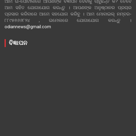
ଆମ ଇ-ପୋର୍ଟାଲରେ ଆପଣଙ୍କ ବିଜ୍ଞାପନ ଦେବାକୁ ଚାହୁଁଛନ୍ତି କି? ତେବେ
ଆମ ସହିତ ଯୋଗାଯୋଗ କରନ୍ତୁ । ଆପଣଙ୍କ ଅନୁଷ୍ଠାନର ପ୍ରଚାର
ପ୍ରସାର କରିବାରେ ଆମେ ସହଯୋଗ କରିବୁ । ଆମ ମୋବାଇଲ୍ ନମ୍ବର-
୮୮୯୫୭୬୬୮୨୪ , ଇମେଲରେ ଯୋଗାଯୋଗ କରନ୍ତୁ ।
odiannews@gmail.com
ବିଜ୍ଞାପନ