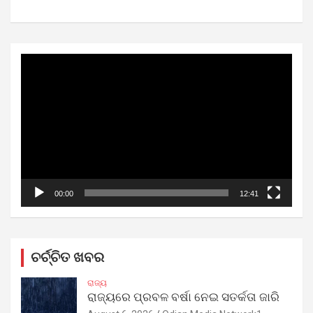
Video
Player
00:00
12:41
ଚର୍ଚ୍ଚିତ ଖବର
ରାଜ୍ୟ
ରାଜ୍ୟରେ ପ୍ରବଳ ବର୍ଷା ନେଇ ସତର୍କତା ଜାରି