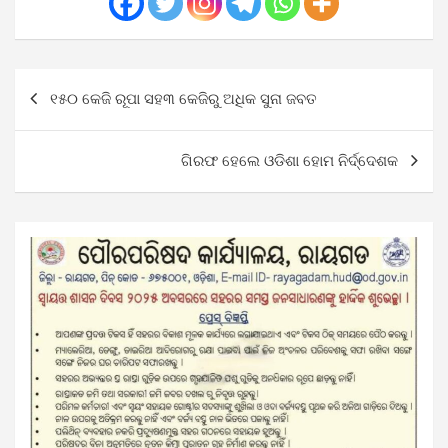
Post
୧୫୦ କେଜି ରୂପା ସହ୩ କେଜିରୁ ଅଧିକ ସୁନା ଜବତ
navigation
ଗିରଫ ହେଲେ ଓଡିଶା ହୋମ ନିର୍ଦ୍ଦେଶକ