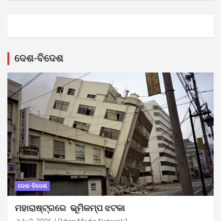
ଦେଶ-ବିଦେଶ
ଦେଶ-ବିଦେଶ
ମହାରାଷ୍ଟ୍ରରେ ଭୂମିକମ୍ପ ଝଟକା