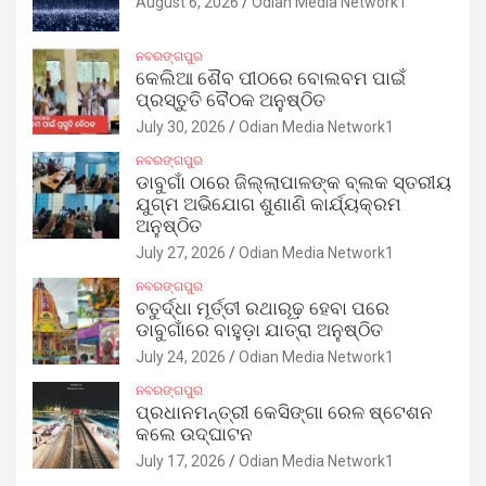
August 6, 2026
Odian Media Network1
ନବରଙ୍ଗପୁର
କେଲିଆ ଶୈବ ପୀଠରେ ବୋଲବମ ପାଇଁ
ପ୍ରସ୍ତୁତି ବୈଠକ ଅନୁଷ୍ଠିତ
July 30, 2026
Odian Media Network1
ନବରଙ୍ଗପୁର
ଡାବୁଗାଁ ଠାରେ ଜିଲ୍ଲାପାଳଙ୍କ ବ୍ଲକ ସ୍ତରୀୟ
ଯୁଗ୍ମ ଅଭିଯୋଗ ଶୁଣାଣି କାର୍ଯ୍ୟକ୍ରମ
ଅନୁଷ୍ଠିତ
July 27, 2026
Odian Media Network1
ନବରଙ୍ଗପୁର
ଚତୁର୍ଦ୍ଧା ମୂର୍ତ୍ତୀ ରଥାରୂଢ଼ ହେବା ପରେ
ଡାବୁଗାଁରେ ବାହୁଡ଼ା ଯାତ୍ରା ଅନୁଷ୍ଠିତ
July 24, 2026
Odian Media Network1
ନବରଙ୍ଗପୁର
ପ୍ରଧାନମନ୍ତ୍ରୀ କେସିଙ୍ଗା ରେଳ ଷ୍ଟେଶନ
କଲେ ଉଦ୍‌ଘାଟନ
July 17, 2026
Odian Media Network1