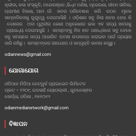
କ୍ରୀଡା, କଳା ସଂସ୍କୃତି, ମନୋରଞ୍ଜନ ,ଭିନ୍ନ ମଣିଷ, ପ୍ରେରଣା, ଜୀବନ ଜୀବିକା,
ଗ୍ରାମୀଣ ବିକାଶ, ଆମ ଗାଁ ଖବର ପରିବେଷଣ କରି ଗଠନ ମୂଳକ
ସାମ୍ବାଦିକତାକୁ ଗୁରୁତ୍ୱ ଦେଇଆସିଛି । ଓଡ଼ିଶାର ସବୁ ଜିଲା ଖବର ହେଉ କି
ଦେଶରର ଅବା ପୃଥିବୀର କୋଣ ଅନୁକୋଣର ଭଲ ଏବ ସତ୍ୟ ଖବରକୁ
ପ୍ରାଧାନ୍ୟ ଦେଇଆସୁଛି । ସମସ୍ତଙ୍କୁ ନିଜ ହାତ ପାହାନ୍ତାରେ ସବୁ ବେଳେ
ସବୁ ସମୟରେ ସତ୍ୟ ଆଧାରିତ ଘଟଣା ଉପଲବ୍ଧ କରାଇବା ପାଇଁ ପ୍ରୟାସ
ଜାରି ରଖିଛୁ। ସମସ୍ତଙ୍କର ସହଯୋଗ ଓ ସମ୍ପୃକ୍ତି କାମନା କରୁଛୁ।
odiannews@gmail.com
ଯୋଗାଯୋଗ
ଓଡିଆନ ମିଡିଆ ନେଟୱର୍କ ପ୍ରାଇଭେଟ ଲିମିଟେଡ
ପ୍ଲଟ – ୧୨୦୯, ଗଡସାହି ନୟାପଲ୍ଲୀ , ଭୁବନେଶ୍ଵର
ଖୋର୍ଦ୍ଧା, ଓଡିଶା , ୭୫୧୦୧୨
odianmedianetwork@gmail.com
ବିଜ୍ଞାପନ