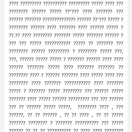
???? ????????? ?????????? ????????? ????? ???? ???
???????? ?????? ????? ??’??? ???? ??????? ???
?????? ??????? ?????????????? ?????? ??’??? ????? ?
???????? ?????? ???? ??????? ???? ?????? ????? ?
??.?? ???? ???????? ??????? ????? ??????? ?????? ?
??? ??? ????? ??????????? ????? ?? ??????? ???
???????? ?????? ????????? ? ???????? ????? ???,
???, ?????? ????? ????? ? ??????? ?????? ???? ????
?????? ??????? ????? ???? ??????? ??????? ??
???????? ???? ? ?????? ??????? ???? ????? ???? ???
???????? ???? ??????? ??????????? ???? ???????
????? ? ??????? ????? ???????? ??? ?????? ?????
??????? ???? ????? ?????? ????????? ??? ??? ??????
??? ?? ?????? ????? ?????, ???????? ???? , ???
??????, ?? ?? ?????? , ?? ?? ???? , ?? ?? ?????
??????? ???????? ? ??????? ?????????? ??? ?????
?????? ?? ?? ?? ?????????? ?? ???? ???? ????????