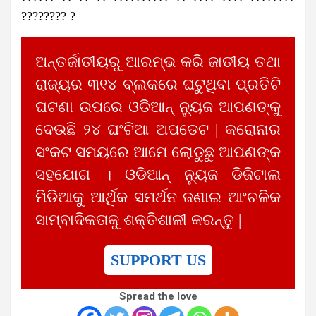
???????? ?
ଅନ୍ତର୍ଜାତୀୟରୁ ଆରମ୍ଭ କରି ଜାତୀୟ ତଥା
ରାଜ୍ୟର ୩୧୪ ବ୍ଲକରେ ଘଟୁଥିବା ପ୍ରତିଟି
ଘଟଣା ଉପରେ ଓଡିଆନ୍ ନ୍ୟୁଜ ଆପଣଙ୍କୁ
ଦେଉଛି ୨୪ ଘଂଟିଆ ଅପଡେଟ | କରୋନାର
ସଂକଟ ସମୟରେ ଆମେ ଲୋଡୁଛୁ ଆପଣଙ୍କ
ସହଯୋଗ । ଓଡିଆନ୍ ନ୍ୟୁଜ ଡିଜିଟାଲ
ମିଡିଆକୁ ଆର୍ଥିକ ସମର୍ଥନ ଜଣାଇ ଆଂଚଳିକ
ସାମ୍ବାଦିକତାକୁ ଶକ୍ତିଶାଳୀ କରନ୍ତୁ |
SUPPORT US
Spread the love