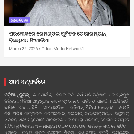
ଦେଶ-ବିଦେଶ
ପରଲୋକରେ ରେମଣ୍ଡର ପୂର୍ବତନ ଚେୟାରମ୍ୟାନ୍
ବିଜୟପତ ସିଂଘାନିଆ
March 29, 2026
Odian Media Network1
ଆମ ସମ୍ପର୍କରେ
ଓଡ଼ିଆନ୍‍ ନ୍ୟୁଜ୍‍
: ଇ-ପୋର୍ଟାଲ୍ ବିଗତ ତିନି ବର୍ଷ ଧରି ଓଡ଼ିଶାର ଏକ ପ୍ରମୁଖ
ଡିଜିଟାଲ ମିଡିଆ ଅନୁଷ୍ଠାନ ଭାବେ ସ୍ଵତନ୍ତ୍ର ପରିଚୟ ପାଇଛି । ଆଜି ଚାରି
ବର୍ଷରେ ପାଦ ଥାପିଛି । ସାମ୍ପ୍ରତିକ ‘ଓଡ଼ିଆନ୍‍ ମିଡିଆ ନେଟୱର୍କ ’ ହେଉଛି
କିଛି ଅଭିଜ୍ଞ ସାମ୍ବାଦିକ, ସ୍ତମ୍ଭକାର, କଳାକାର, କ୍ୟାମେରାମ୍ୟାନ୍, ଭିଜୁଆଲ୍
ଏଡିଟର୍ ଏବଂ ସହଯୋଗୀ ମାନଙ୍କର ଏକ ନିଆରା ପରିବାର, ଯେଉଁଠି ସମସ୍ତେ
ମିଡିଆକୁ ବିକାଶର ଏକ ମାଧ୍ୟମ ଭାବେ ଉପଯୋଗ କରିବାକୁ ସଦା ଚେଷ୍ଟିତ ।
ଏଥିରେ ମୁଖ୍ୟ ଖବର ବ୍ୟତୀତ ଶିକ୍ଷା, ସ୍ୱାସ୍ଥ୍ୟ, ବୃତ୍ତି, ପର୍ଯ୍ୟଟନ,