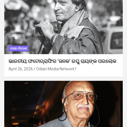
ଦେଶ-ବିଦେଶ
ଭାରତୀୟ ଫଟୋଗ୍ରାଫିର ‘ଜନକ’ ରଘୁ ରାୟଙ୍କ ପରଲୋକ
April 26, 2026
Odian Media Network1