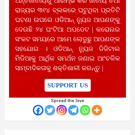
ଅନ୍ତର୍ଜାତୀୟରୁ ଆରମ୍ଭ କରି ଜାତୀୟ ତଥା
ରାଜ୍ୟର ୩୧୪ ବ୍ଲକରେ ଘଟୁଥିବା ପ୍ରତିଟି
ଘଟଣା ଉପରେ ଓଡିଆନ୍ ନ୍ୟୁଜ ଆପଣଙ୍କୁ
ଦେଉଛି ୨୪ ଘଂଟିଆ ଅପଡେଟ | କରୋନାର
ସଂକଟ ସମୟରେ ଆମେ ଲୋଡୁଛୁ ଆପଣଙ୍କ
ସହଯୋଗ । ଓଡିଆନ୍ ନ୍ୟୁଜ ଡିଜିଟାଲ
ମିଡିଆକୁ ଆର୍ଥିକ ସମର୍ଥନ ଜଣାଇ ଆଂଚଳିକ
ସାମ୍ବାଦିକତାକୁ ଶକ୍ତିଶାଳୀ କରନ୍ତୁ |
SUPPORT US
Spread the love
Post