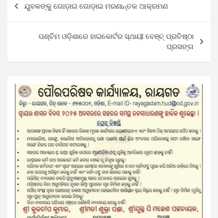
ଯୁବକଙ୍କୁ ଗୋଡ଼ାଇ ଗୋଡ଼ାଇ ମରଣାନ୍ତକ ଆକ୍ରମଣ
navigation
ପଶ୍ଚିମ ଓଡ଼ିଶାରେ ହାଇକୋର୍ଟର ସ୍ଥାୟୀ ବେଞ୍ଚ୍‌ ପ୍ରତିଷ୍ଠା
ପ୍ରସଙ୍ଗ