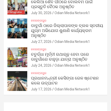
କେଲିଆ ଶୈବ ପୀଠରେ ବୋଲବମ ପାଇଁ
ପ୍ରସ୍ତୁତି ବୈଠକ ଅନୁଷ୍ଠିତ
July 30, 2026
Odian Media Network1
ନବରଙ୍ଗପୁର
ଡାବୁଗାଁ ଠାରେ ଜିଲ୍ଲାପାଳଙ୍କ ବ୍ଲକ ସ୍ତରୀୟ
ଯୁଗ୍ମ ଅଭିଯୋଗ ଶୁଣାଣି କାର୍ଯ୍ୟକ୍ରମ
ଅନୁଷ୍ଠିତ
July 27, 2026
Odian Media Network1
ନବରଙ୍ଗପୁର
ଚତୁର୍ଦ୍ଧା ମୂର୍ତ୍ତୀ ରଥାରୂଢ଼ ହେବା ପରେ
ଡାବୁଗାଁରେ ବାହୁଡ଼ା ଯାତ୍ରା ଅନୁଷ୍ଠିତ
July 24, 2026
Odian Media Network1
ନବରଙ୍ଗପୁର
ପ୍ରଧାନମନ୍ତ୍ରୀ କେସିଙ୍ଗା ରେଳ ଷ୍ଟେଶନ
କଲେ ଉଦ୍‌ଘାଟନ
July 17, 2026
Odian Media Network1