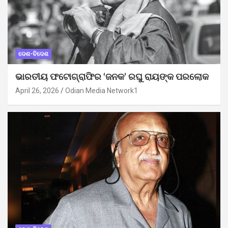
ଦେଶ-ବିଦେଶ
ଭାରତୀୟ ଫଟୋଗ୍ରାଫିର ‘ଜନକ’ ରଘୁ ରାୟଙ୍କ ପରଲୋକ
April 26, 2026
Odian Media Network1