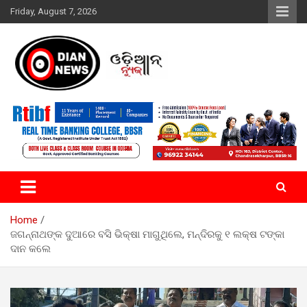
Skip
Friday, August 7, 2026
to
content
ସାରା ଦୁନିଆର ଖବର ଆପଣଙ୍କ ହାତମୁଠାରେ…
ଓଡିଆନ୍ ନ୍ୟୁଜ
Home
ଜଗନ୍ନାଥଙ୍କ ଦୁଆରେ ବସି ଭିକ୍ଷା ମାଗୁଥିଲେ, ମନ୍ଦିରକୁ ୧ ଲକ୍ଷ ଟଙ୍କା
ଦାନ କଲେ