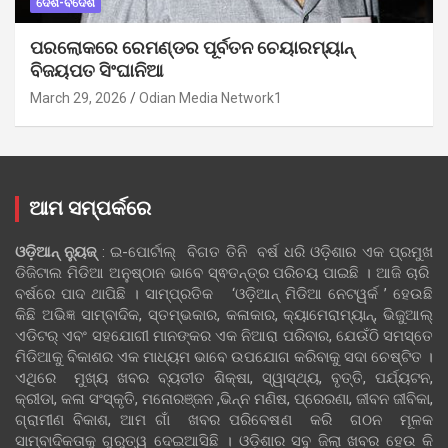
ଦେଶ-ବିଦେଶ
ପରଲୋକରେ ରେମଣ୍ଡର ପୂର୍ବତନ ଚେୟାରମ୍ୟାନ୍
ବିଜୟପତ ସିଂଘାନିଆ
March 29, 2026
Odian Media Network1
ଆମ ସମ୍ପର୍କରେ
ଓଡ଼ିଆନ୍‍ ନ୍ୟୁଜ୍‍
: ଇ-ପୋର୍ଟାଲ୍ ବିଗତ ତିନି ବର୍ଷ ଧରି ଓଡ଼ିଶାର ଏକ ପ୍ରମୁଖ
ଡିଜିଟାଲ ମିଡିଆ ଅନୁଷ୍ଠାନ ଭାବେ ସ୍ଵତନ୍ତ୍ର ପରିଚୟ ପାଇଛି । ଆଜି ଚାରି
ବର୍ଷରେ ପାଦ ଥାପିଛି । ସାମ୍ପ୍ରତିକ ‘ଓଡ଼ିଆନ୍‍ ମିଡିଆ ନେଟୱର୍କ ’ ହେଉଛି
କିଛି ଅଭିଜ୍ଞ ସାମ୍ବାଦିକ, ସ୍ତମ୍ଭକାର, କଳାକାର, କ୍ୟାମେରାମ୍ୟାନ୍, ଭିଜୁଆଲ୍
ଏଡିଟର୍ ଏବଂ ସହଯୋଗୀ ମାନଙ୍କର ଏକ ନିଆରା ପରିବାର, ଯେଉଁଠି ସମସ୍ତେ
ମିଡିଆକୁ ବିକାଶର ଏକ ମାଧ୍ୟମ ଭାବେ ଉପଯୋଗ କରିବାକୁ ସଦା ଚେଷ୍ଟିତ ।
ଏଥିରେ ମୁଖ୍ୟ ଖବର ବ୍ୟତୀତ ଶିକ୍ଷା, ସ୍ୱାସ୍ଥ୍ୟ, ବୃତ୍ତି, ପର୍ଯ୍ୟଟନ,
କ୍ରୀଡା, କଳା ସଂସ୍କୃତି, ମନୋରଞ୍ଜନ ,ଭିନ୍ନ ମଣିଷ, ପ୍ରେରଣା, ଜୀବନ ଜୀବିକା,
ଗ୍ରାମୀଣ ବିକାଶ, ଆମ ଗାଁ ଖବର ପରିବେଷଣ କରି ଗଠନ ମୂଳକ
ସାମ୍ବାଦିକତାକୁ ଗୁରୁତ୍ୱ ଦେଇଆସିଛି । ଓଡ଼ିଶାର ସବୁ ଜିଲା ଖବର ହେଉ କି