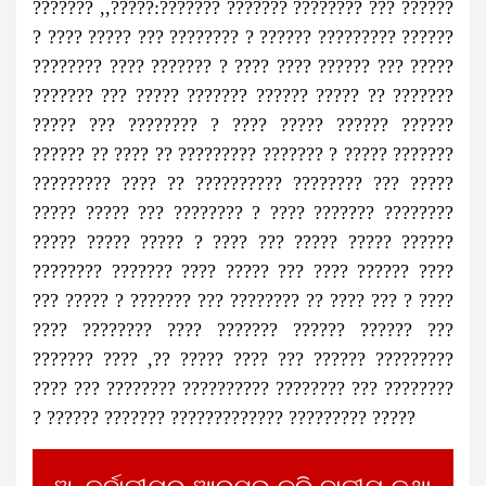
??????? ,,?????:??????? ??????? ???????? ??? ??????
? ???? ????? ??? ???????? ? ?????? ????????? ??????
???????? ???? ??????? ? ???? ???? ?????? ??? ?????
??????? ??? ????? ??????? ?????? ????? ?? ???????
????? ??? ???????? ? ???? ????? ?????? ??????
?????? ?? ???? ?? ????????? ??????? ? ????? ???????
????????? ???? ?? ?????????? ???????? ??? ?????
????? ????? ??? ???????? ? ???? ??????? ????????
????? ????? ????? ? ???? ??? ????? ????? ??????
???????? ??????? ???? ????? ??? ???? ?????? ????
??? ????? ? ??????? ??? ???????? ?? ???? ??? ? ????
???? ???????? ???? ??????? ?????? ?????? ???
??????? ???? ,?? ????? ???? ??? ?????? ?????????
???? ??? ???????? ?????????? ???????? ??? ????????
? ?????? ??????? ????????????? ????????? ?????