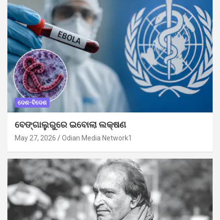
ଦେଶ-ବିଦେଶ
ବେଙ୍ଗାଲୁରୁରେ ଇବୋଲା ଲକ୍ଷଣ
May 27, 2026
Odian Media Network1