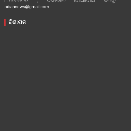
୮୮୯୫୭୬୬୮୨୪ , ଇମେଲରେ ଯୋଗାଯୋଗ କରନ୍ତୁ ।
odiannews@gmail.com
ବିଜ୍ଞାପନ