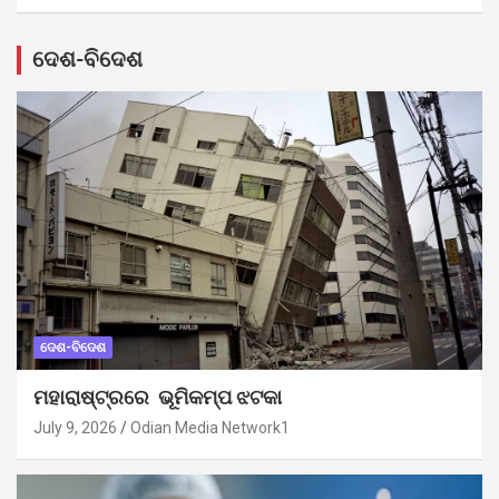
ଦେଶ-ବିଦେଶ
ଦେଶ-ବିଦେଶ
ମହାରାଷ୍ଟ୍ରରେ ଭୂମିକମ୍ପ ଝଟକା
July 9, 2026
Odian Media Network1