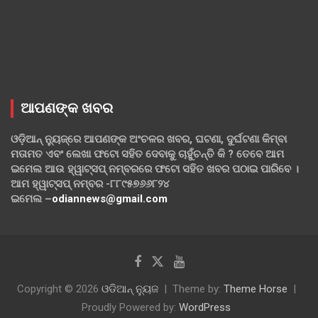
ଆପଣଙ୍କ ଖବର
ଓଡ଼ିଆନ୍ ନ୍ୟୁଜ୍‌ରେ ଆପଣଙ୍କ ଅଂଚଳର ଖବର, ଘଟଣା, ଦୁର୍ଘଟଣା କିମ୍ବା
ମତାମତ ଏବଂ ଲେଖା ଫଟୋ ସହିତ ଦେବାକୁ ଚାହୁଁଚନ୍ତି କି ? ତେବେ ଆମ
ଇମେଲ ଆଉ ହ୍ୱାଟ୍‌ସପ୍ ନମ୍ବରରେ ଫଟୋ ସହିତ ଖବର ପଠାଇ ପାରିବେ ।
ଆମ ହ୍ୱାଟ୍‌ସପ୍ ନମ୍ବର -୮୮୯୫୭୬୬୮୨୪
ଇମେଲ –
odiannews@gmail.com
Copyright © 2026
ଓଡିଆନ୍ ନ୍ୟୁଜ
Theme by:
Theme Horse
Proudly Powered by:
WordPress