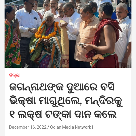
ଜିଲ୍ଲା
ଜଗନ୍ନାଥଙ୍କ ଦୁଆରେ ବସି
ଭିକ୍ଷା ମାଗୁଥିଲେ, ମନ୍ଦିରକୁ
୧ ଲକ୍ଷ ଟଙ୍କା ଦାନ କଲେ
December 16, 2022
Odian Media Network1