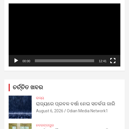
Video
Player
00:00
12:41
ଚର୍ଚ୍ଚିତ ଖବର
ରାଜ୍ୟ
ରାଜ୍ୟରେ ପ୍ରବଳ ବର୍ଷା ନେଇ ସତର୍କତା ଜାରି
August 6, 2026
Odian Media Network1
ନବରଙ୍ଗପୁର