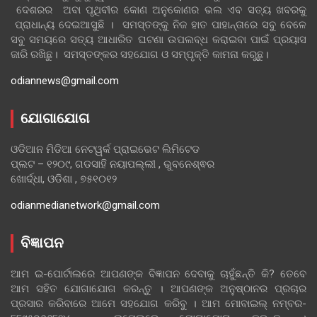
ଦେଶରର ଅବା ପୃଥିବୀର କୋଣ ଅନୁକୋଣର ଭଲ ଏବ ସତ୍ୟ ଖବରକୁ
ପ୍ରାଧାନ୍ୟ ଦେଇଆସୁଛି । ସମସ୍ତଙ୍କୁ ନିଜ ହାତ ପାହାନ୍ତାରେ ସବୁ ବେଳେ
ସବୁ ସମୟରେ ସତ୍ୟ ଆଧାରିତ ଘଟଣା ଉପଲବ୍ଧ କରାଇବା ପାଇଁ ପ୍ରୟାସ
ଜାରି ରଖିଛୁ। ସମସ୍ତଙ୍କର ସହଯୋଗ ଓ ସମ୍ପୃକ୍ତି କାମନା କରୁଛୁ।
odiannews@gmail.com
ଯୋଗାଯୋଗ
ଓଡିଆନ ମିଡିଆ ନେଟୱର୍କ ପ୍ରାଇଭେଟ ଲିମିଟେଡ
ପ୍ଲଟ – ୧୨୦୯, ଗଡସାହି ନୟାପଲ୍ଲୀ , ଭୁବନେଶ୍ଵର
ଖୋର୍ଦ୍ଧା, ଓଡିଶା , ୭୫୧୦୧୨
odianmedianetwork@gmail.com
ବିଜ୍ଞାପନ
ଆମ ଇ-ପୋର୍ଟାଲରେ ଆପଣଙ୍କ ବିଜ୍ଞାପନ ଦେବାକୁ ଚାହୁଁଛନ୍ତି କି? ତେବେ
ଆମ ସହିତ ଯୋଗାଯୋଗ କରନ୍ତୁ । ଆପଣଙ୍କ ଅନୁଷ୍ଠାନର ପ୍ରଚାର
ପ୍ରସାର କରିବାରେ ଆମେ ସହଯୋଗ କରିବୁ । ଆମ ମୋବାଇଲ୍ ନମ୍ବର-