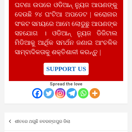
ଘଟଣା ଉପରେ ଓଡିଆନ୍ ନ୍ୟୁଜ ଆପଣଙ୍କୁ
ଦେଉଛି ୨୪ ଘଂଟିଆ ଅପଡେଟ | କରୋନାର
ସଂକଟ ସମୟରେ ଆମେ ଲୋଡୁଛୁ ଆପଣଙ୍କ
ସହଯୋଗ । ଓଡିଆନ୍ ନ୍ୟୁଜ ଡିଜିଟାଲ
ମିଡିଆକୁ ଆର୍ଥିକ ସମର୍ଥନ ଜଣାଇ ଆଂଚଳିକ
ସାମ୍ବାଦିକତାକୁ ଶକ୍ତିଶାଳୀ କରନ୍ତୁ |
SUPPORT US
Spread the love
Post
ଶୀତରେ ଥରୁଛି ନବରଙ୍ଗପୁର ଜିଲା
navigation