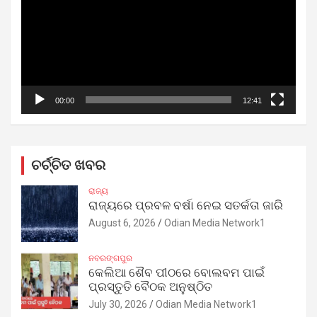
00:00
12:41
ଚର୍ଚ୍ଚିତ ଖବର
ରାଜ୍ୟ
ରାଜ୍ୟରେ ପ୍ରବଳ ବର୍ଷା ନେଇ ସତର୍କତା ଜାରି
August 6, 2026
Odian Media Network1
ନବରଙ୍ଗପୁର
କେଲିଆ ଶୈବ ପୀଠରେ ବୋଲବମ ପାଇଁ
ପ୍ରସ୍ତୁତି ବୈଠକ ଅନୁଷ୍ଠିତ
July 30, 2026
Odian Media Network1