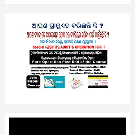
Video
Player