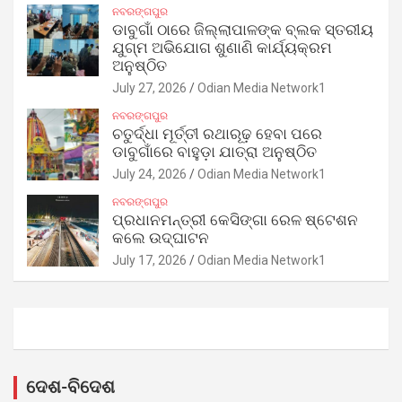
ନବରଙ୍ଗପୁର
ଡାବୁଗାଁ ଠାରେ ଜିଲ୍ଲାପାଳଙ୍କ ବ୍ଲକ ସ୍ତରୀୟ
ଯୁଗ୍ମ ଅଭିଯୋଗ ଶୁଣାଣି କାର୍ଯ୍ୟକ୍ରମ
ଅନୁଷ୍ଠିତ
July 27, 2026
Odian Media Network1
ନବରଙ୍ଗପୁର
ଚତୁର୍ଦ୍ଧା ମୂର୍ତ୍ତୀ ରଥାରୂଢ଼ ହେବା ପରେ
ଡାବୁଗାଁରେ ବାହୁଡ଼ା ଯାତ୍ରା ଅନୁଷ୍ଠିତ
July 24, 2026
Odian Media Network1
ନବରଙ୍ଗପୁର
ପ୍ରଧାନମନ୍ତ୍ରୀ କେସିଙ୍ଗା ରେଳ ଷ୍ଟେଶନ
କଲେ ଉଦ୍‌ଘାଟନ
July 17, 2026
Odian Media Network1
ଦେଶ-ବିଦେଶ