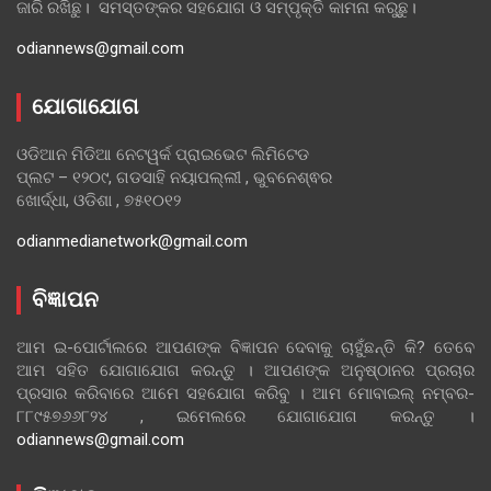
ଜାରି ରଖିଛୁ। ସମସ୍ତଙ୍କର ସହଯୋଗ ଓ ସମ୍ପୃକ୍ତି କାମନା କରୁଛୁ।
odiannews@gmail.com
ଯୋଗାଯୋଗ
ଓଡିଆନ ମିଡିଆ ନେଟୱର୍କ ପ୍ରାଇଭେଟ ଲିମିଟେଡ
ପ୍ଲଟ – ୧୨୦୯, ଗଡସାହି ନୟାପଲ୍ଲୀ , ଭୁବନେଶ୍ଵର
ଖୋର୍ଦ୍ଧା, ଓଡିଶା , ୭୫୧୦୧୨
odianmedianetwork@gmail.com
ବିଜ୍ଞାପନ
ଆମ ଇ-ପୋର୍ଟାଲରେ ଆପଣଙ୍କ ବିଜ୍ଞାପନ ଦେବାକୁ ଚାହୁଁଛନ୍ତି କି? ତେବେ
ଆମ ସହିତ ଯୋଗାଯୋଗ କରନ୍ତୁ । ଆପଣଙ୍କ ଅନୁଷ୍ଠାନର ପ୍ରଚାର
ପ୍ରସାର କରିବାରେ ଆମେ ସହଯୋଗ କରିବୁ । ଆମ ମୋବାଇଲ୍ ନମ୍ବର-
୮୮୯୫୭୬୬୮୨୪ , ଇମେଲରେ ଯୋଗାଯୋଗ କରନ୍ତୁ ।
odiannews@gmail.com