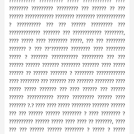
??????????? ?????????? ????? ???????????? ????
???????? ????????? ????????? ??? ?????? ?? ???
?????? ???????????? ???????? ???????? ????????????
? ?????????? ??? ??? ?????? ????????? ???
????????????? ??????? ??? ???????????? ????????,
???? ????? ???? ???????? ?????, ??? ??? ????????
??????? ? ??? ??’??????? ???????? ???? ????????
????? ? ??????? ??????????? ????????? ??? ???
?????? ?????? ??????? ???????? ??????? ???? ?????
?????? ?? ?????? ??????? ? ???????? ????????????
???? ???????? ??? ??????? ??? ??????? ???????? ????
????? ????? ??????? ??? ???? ?????? ??? ??????
?????? ??????????? ????? ????????? ?????? ????
??????? ?.? ???? ???? ????? ???????? ??????? ??????
??? ??? ?????? ?????? ???????? ? ???? ???????? ?
?????????? ?????? ????? ???? ???? ?? ???????, ????
??? ??? ?????? ?????? ???????? ? ????? ? ?????