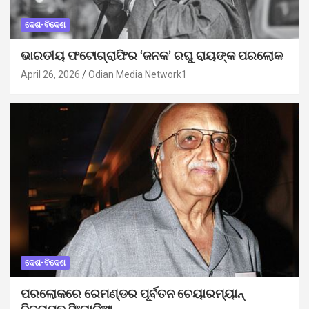
ଦେଶ-ବିଦେଶ
ଭାରତୀୟ ଫଟୋଗ୍ରାଫିର ‘ଜନକ’ ରଘୁ ରାୟଙ୍କ ପରଲୋକ
April 26, 2026
Odian Media Network1
ଦେଶ-ବିଦେଶ
ପରଲୋକରେ ରେମଣ୍ଡର ପୂର୍ବତନ ଚେୟାରମ୍ୟାନ୍