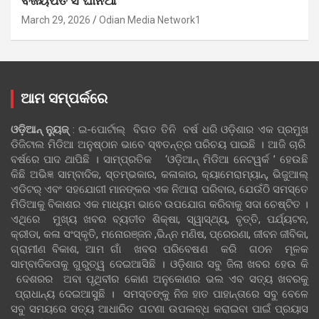
ବିଜୟପତ ସିଂଘାନିଆ
March 29, 2026
Odian Media Network1
ଆମ ସମ୍ପର୍କରେ
ଓଡ଼ିଆନ୍‍ ନ୍ୟୁଜ୍‍
: ଇ-ପୋର୍ଟାଲ୍ ବିଗତ ତିନି ବର୍ଷ ଧରି ଓଡ଼ିଶାର ଏକ ପ୍ରମୁଖ
ଡିଜିଟାଲ ମିଡିଆ ଅନୁଷ୍ଠାନ ଭାବେ ସ୍ଵତନ୍ତ୍ର ପରିଚୟ ପାଇଛି । ଆଜି ଚାରି
ବର୍ଷରେ ପାଦ ଥାପିଛି । ସାମ୍ପ୍ରତିକ ‘ଓଡ଼ିଆନ୍‍ ମିଡିଆ ନେଟୱର୍କ ’ ହେଉଛି
କିଛି ଅଭିଜ୍ଞ ସାମ୍ବାଦିକ, ସ୍ତମ୍ଭକାର, କଳାକାର, କ୍ୟାମେରାମ୍ୟାନ୍, ଭିଜୁଆଲ୍
ଏଡିଟର୍ ଏବଂ ସହଯୋଗୀ ମାନଙ୍କର ଏକ ନିଆରା ପରିବାର, ଯେଉଁଠି ସମସ୍ତେ
ମିଡିଆକୁ ବିକାଶର ଏକ ମାଧ୍ୟମ ଭାବେ ଉପଯୋଗ କରିବାକୁ ସଦା ଚେଷ୍ଟିତ ।
ଏଥିରେ ମୁଖ୍ୟ ଖବର ବ୍ୟତୀତ ଶିକ୍ଷା, ସ୍ୱାସ୍ଥ୍ୟ, ବୃତ୍ତି, ପର୍ଯ୍ୟଟନ,
କ୍ରୀଡା, କଳା ସଂସ୍କୃତି, ମନୋରଞ୍ଜନ ,ଭିନ୍ନ ମଣିଷ, ପ୍ରେରଣା, ଜୀବନ ଜୀବିକା,
ଗ୍ରାମୀଣ ବିକାଶ, ଆମ ଗାଁ ଖବର ପରିବେଷଣ କରି ଗଠନ ମୂଳକ
ସାମ୍ବାଦିକତାକୁ ଗୁରୁତ୍ୱ ଦେଇଆସିଛି । ଓଡ଼ିଶାର ସବୁ ଜିଲା ଖବର ହେଉ କି
ଦେଶରର ଅବା ପୃଥିବୀର କୋଣ ଅନୁକୋଣର ଭଲ ଏବ ସତ୍ୟ ଖବରକୁ
ପ୍ରାଧାନ୍ୟ ଦେଇଆସୁଛି । ସମସ୍ତଙ୍କୁ ନିଜ ହାତ ପାହାନ୍ତାରେ ସବୁ ବେଳେ
ସବୁ ସମୟରେ ସତ୍ୟ ଆଧାରିତ ଘଟଣା ଉପଲବ୍ଧ କରାଇବା ପାଇଁ ପ୍ରୟାସ