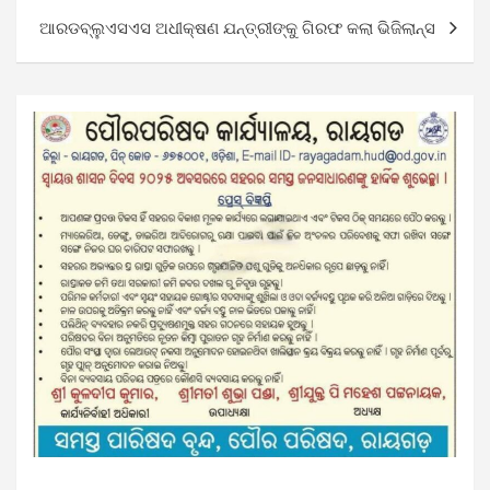
ଆରଡବ୍ଲୁଏସଏସ ଅଧୀକ୍ଷଣ ଯନ୍ତ୍ରୀଙ୍କୁ ଗିରଫ କଲା ଭିଜିଲାନ୍ସ