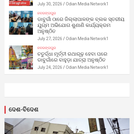
July 30, 2026
Odian Media Network1
ନବରଙ୍ଗପୁର
ଡାବୁଗାଁ ଠାରେ ଜିଲ୍ଲାପାଳଙ୍କ ବ୍ଲକ ସ୍ତରୀୟ
ଯୁଗ୍ମ ଅଭିଯୋଗ ଶୁଣାଣି କାର୍ଯ୍ୟକ୍ରମ
ଅନୁଷ୍ଠିତ
July 27, 2026
Odian Media Network1
ନବରଙ୍ଗପୁର
ଚତୁର୍ଦ୍ଧା ମୂର୍ତ୍ତୀ ରଥାରୂଢ଼ ହେବା ପରେ
ଡାବୁଗାଁରେ ବାହୁଡ଼ା ଯାତ୍ରା ଅନୁଷ୍ଠିତ
July 24, 2026
Odian Media Network1
ଦେଶ-ବିଦେଶ