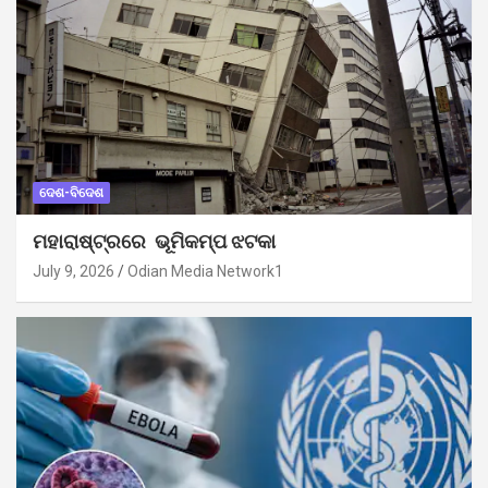
ଦେଶ-ବିଦେଶ
ମହାରାଷ୍ଟ୍ରରେ ଭୂମିକମ୍ପ ଝଟକା
July 9, 2026
Odian Media Network1