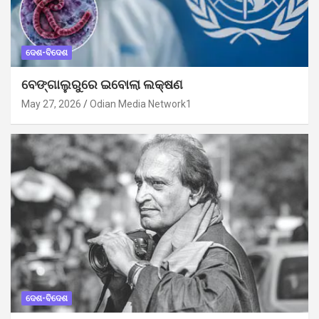
ଦେଶ-ବିଦେଶ
ବେଙ୍ଗାଲୁରୁରେ ଇବୋଲା ଲକ୍ଷଣ
May 27, 2026
Odian Media Network1
ଦେଶ-ବିଦେଶ