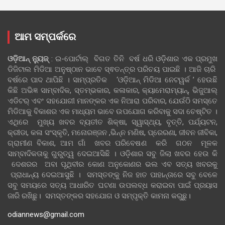
ଆମ ସମ୍ପର୍କରେ
ଓଡ଼ିଆନ୍‍ ନ୍ୟୁଜ୍‍
: ଇ-ପୋର୍ଟାଲ୍ ବିଗତ ତିନି ବର୍ଷ ଧରି ଓଡ଼ିଶାର ଏକ ପ୍ରମୁଖ
ଡିଜିଟାଲ ମିଡିଆ ଅନୁଷ୍ଠାନ ଭାବେ ସ୍ଵତନ୍ତ୍ର ପରିଚୟ ପାଇଛି । ଆଜି ଚାରି
ବର୍ଷରେ ପାଦ ଥାପିଛି । ସାମ୍ପ୍ରତିକ ‘ଓଡ଼ିଆନ୍‍ ମିଡିଆ ନେଟୱର୍କ ’ ହେଉଛି
କିଛି ଅଭିଜ୍ଞ ସାମ୍ବାଦିକ, ସ୍ତମ୍ଭକାର, କଳାକାର, କ୍ୟାମେରାମ୍ୟାନ୍, ଭିଜୁଆଲ୍
ଏଡିଟର୍ ଏବଂ ସହଯୋଗୀ ମାନଙ୍କର ଏକ ନିଆରା ପରିବାର, ଯେଉଁଠି ସମସ୍ତେ
ମିଡିଆକୁ ବିକାଶର ଏକ ମାଧ୍ୟମ ଭାବେ ଉପଯୋଗ କରିବାକୁ ସଦା ଚେଷ୍ଟିତ ।
ଏଥିରେ ମୁଖ୍ୟ ଖବର ବ୍ୟତୀତ ଶିକ୍ଷା, ସ୍ୱାସ୍ଥ୍ୟ, ବୃତ୍ତି, ପର୍ଯ୍ୟଟନ,
କ୍ରୀଡା, କଳା ସଂସ୍କୃତି, ମନୋରଞ୍ଜନ ,ଭିନ୍ନ ମଣିଷ, ପ୍ରେରଣା, ଜୀବନ ଜୀବିକା,
ଗ୍ରାମୀଣ ବିକାଶ, ଆମ ଗାଁ ଖବର ପରିବେଷଣ କରି ଗଠନ ମୂଳକ
ସାମ୍ବାଦିକତାକୁ ଗୁରୁତ୍ୱ ଦେଇଆସିଛି । ଓଡ଼ିଶାର ସବୁ ଜିଲା ଖବର ହେଉ କି
ଦେଶରର ଅବା ପୃଥିବୀର କୋଣ ଅନୁକୋଣର ଭଲ ଏବ ସତ୍ୟ ଖବରକୁ
ପ୍ରାଧାନ୍ୟ ଦେଇଆସୁଛି । ସମସ୍ତଙ୍କୁ ନିଜ ହାତ ପାହାନ୍ତାରେ ସବୁ ବେଳେ
ସବୁ ସମୟରେ ସତ୍ୟ ଆଧାରିତ ଘଟଣା ଉପଲବ୍ଧ କରାଇବା ପାଇଁ ପ୍ରୟାସ
ଜାରି ରଖିଛୁ। ସମସ୍ତଙ୍କର ସହଯୋଗ ଓ ସମ୍ପୃକ୍ତି କାମନା କରୁଛୁ।
odiannews@gmail.com