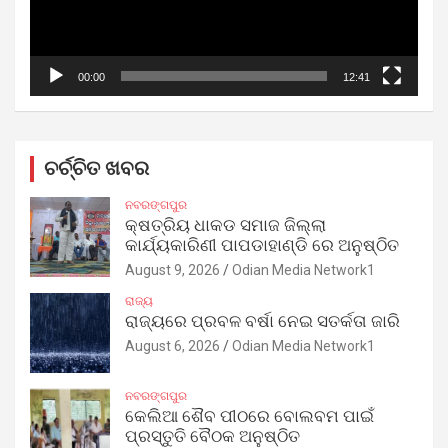
00:00
12:41
ଚର୍ଚ୍ଚିତ ଖବର
ନବରଙ୍ଗପୁର
କ୍ଷତ୍ରିୟ ଧାକଡ ସମାଜ ଜିଲ୍ଲା
କାର୍ଯ୍ୟକାରିଣୀ ପାପଡାହାଣ୍ଡି ରେ ଅନୁଷ୍ଠିତ
August 9, 2026
Odian Media Network1
ରାଜ୍ୟ
ରାଜ୍ୟରେ ପ୍ରବଳ ବର୍ଷା ନେଇ ସତର୍କତା ଜାରି
August 6, 2026
Odian Media Network1
ନବରଙ୍ଗପୁର
କେଲିଆ ଶୈବ ପୀଠରେ ବୋଲବମ ପାଇଁ
ପ୍ରସ୍ତୁତି ବୈଠକ ଅନୁଷ୍ଠିତ