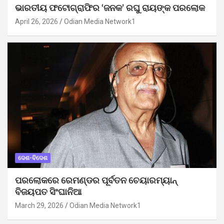
ଭାରତୀୟ ଫଟୋଗ୍ରାଫିର ‘ଜନକ’ ରଘୁ ରାୟଙ୍କ ପରଲୋକ
April 26, 2026
Odian Media Network1
ଦେଶ-ବିଦେଶ
ପରଲୋକରେ ରେମଣ୍ଡର ପୂର୍ବତନ ଚେୟାରମ୍ୟାନ୍
ବିଜୟପତ ସିଂଘାନିଆ
March 29, 2026
Odian Media Network1