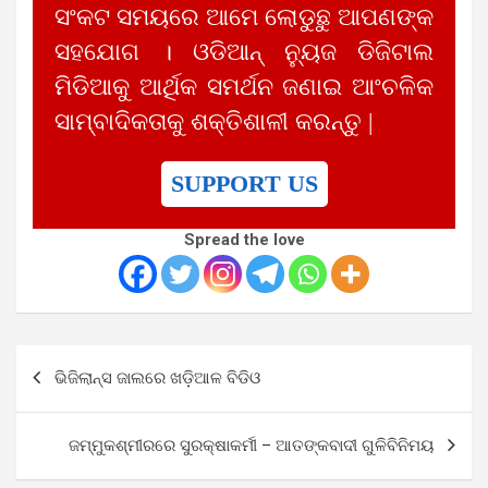
ସଂକଟ ସମୟରେ ଆମେ ଲୋଡୁଛୁ ଆପଣଙ୍କ
ସହଯୋଗ । ଓଡିଆନ୍ ନ୍ୟୁଜ ଡିଜିଟାଲ
ମିଡିଆକୁ ଆର୍ଥିକ ସମର୍ଥନ ଜଣାଇ ଆଂଚଳିକ
ସାମ୍ବାଦିକତାକୁ ଶକ୍ତିଶାଳୀ କରନ୍ତୁ |
SUPPORT US
Spread the love
Post
ଭିଜିଲାନ୍ସ ଜାଲରେ ଖଡ଼ିଆଳ ବିଡିଓ
navigation
ଜମ୍ମୁକଶ୍ମୀରରେ ସୁରକ୍ଷାକର୍ମୀ – ଆତଙ୍କବାଦୀ ଗୁଳିବିନିମୟ