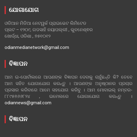
ଯୋଗାଯୋଗ
ଓଡିଆନ ମିଡିଆ ନେଟୱର୍କ ପ୍ରାଇଭେଟ ଲିମିଟେଡ
ପ୍ଲଟ – ୧୨୦୯, ଗଡସାହି ନୟାପଲ୍ଲୀ , ଭୁବନେଶ୍ଵର
ଖୋର୍ଦ୍ଧା, ଓଡିଶା , ୭୫୧୦୧୨
odianmedianetwork@gmail.com
ବିଜ୍ଞାପନ
ଆମ ଇ-ପୋର୍ଟାଲରେ ଆପଣଙ୍କ ବିଜ୍ଞାପନ ଦେବାକୁ ଚାହୁଁଛନ୍ତି କି? ତେବେ
ଆମ ସହିତ ଯୋଗାଯୋଗ କରନ୍ତୁ । ଆପଣଙ୍କ ଅନୁଷ୍ଠାନର ପ୍ରଚାର
ପ୍ରସାର କରିବାରେ ଆମେ ସହଯୋଗ କରିବୁ । ଆମ ମୋବାଇଲ୍ ନମ୍ବର-
୮୮୯୫୭୬୬୮୨୪ , ଇମେଲରେ ଯୋଗାଯୋଗ କରନ୍ତୁ ।
odiannews@gmail.com
ବିଜ୍ଞାପନ