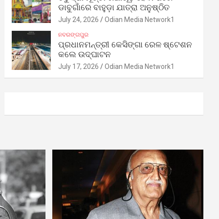
ଡାବୁଗାଁରେ ବାହୁଡ଼ା ଯାତ୍ରା ଅନୁଷ୍ଠିତ
July 24, 2026
Odian Media Network1
ନବରଙ୍ଗପୁର
ପ୍ରଧାନମନ୍ତ୍ରୀ କେସିଙ୍ଗା ରେଳ ଷ୍ଟେଶନ
କଲେ ଉଦ୍‌ଘାଟନ
July 17, 2026
Odian Media Network1