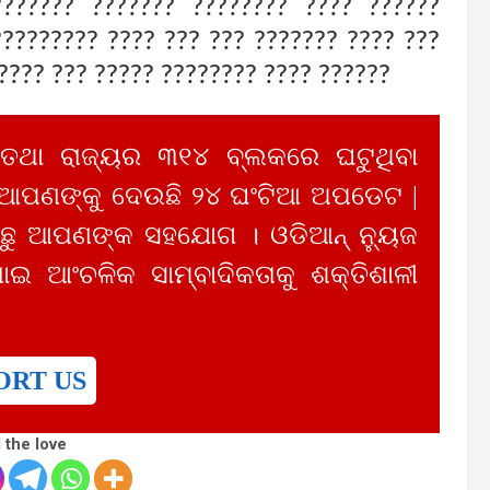
?????? ??????? ???????? ???? ??????
????????? ???? ??? ??? ??????? ???? ???
???? ??? ????? ???????? ???? ??????
 ତଥା ରାଜ୍ୟର ୩୧୪ ବ୍ଲକରେ ଘଟୁଥିବା
 ଆପଣଙ୍କୁ ଦେଉଛି ୨୪ ଘଂଟିଆ ଅପଡେଟ |
ୁ ଆପଣଙ୍କ ସହଯୋଗ । ଓଡିଆନ୍ ନ୍ୟୁଜ
ାଇ ଆଂଚଳିକ ସାମ୍ବାଦିକତାକୁ ଶକ୍ତିଶାଳୀ
ORT US
 the love