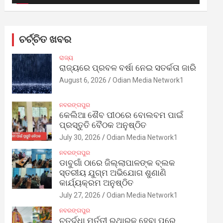
ଚର୍ଚ୍ଚିତ ଖବର
ରାଜ୍ୟ
ରାଜ୍ୟରେ ପ୍ରବଳ ବର୍ଷା ନେଇ ସତର୍କତା ଜାରି
August 6, 2026
Odian Media Network1
ନବରଙ୍ଗପୁର
କେଲିଆ ଶୈବ ପୀଠରେ ବୋଲବମ ପାଇଁ
ପ୍ରସ୍ତୁତି ବୈଠକ ଅନୁଷ୍ଠିତ
July 30, 2026
Odian Media Network1
ନବରଙ୍ଗପୁର
ଡାବୁଗାଁ ଠାରେ ଜିଲ୍ଲାପାଳଙ୍କ ବ୍ଲକ
ସ୍ତରୀୟ ଯୁଗ୍ମ ଅଭିଯୋଗ ଶୁଣାଣି
କାର୍ଯ୍ୟକ୍ରମ ଅନୁଷ୍ଠିତ
July 27, 2026
Odian Media Network1
ନବରଙ୍ଗପୁର
ଚତୁର୍ଦ୍ଧା ମୂର୍ତ୍ତୀ ରଥାରୂଢ଼ ହେବା ପରେ