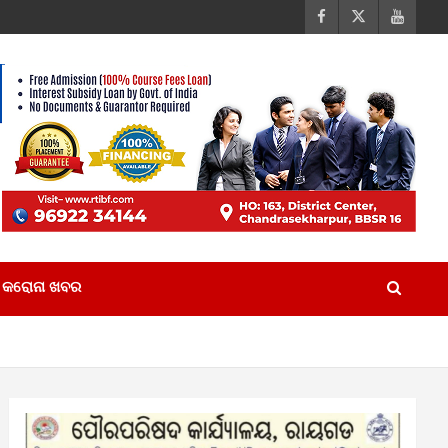
କରୋନା ଖବର