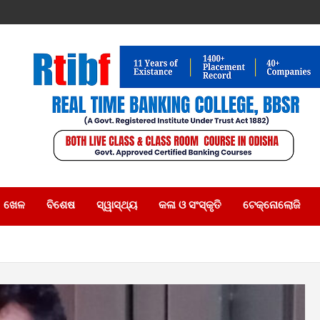
ଖେଳ
ବିଶେଷ
ସ୍ୱାସ୍ଥ୍ୟ
କଳା ଓ ସଂସ୍କୃତି
ଟେକ୍ନୋଲୋଜି