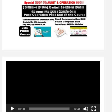
Video
Player
00:00
12:41