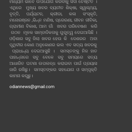
ମାଧ୍ୟମ ଭାବେ ଉପଯୋଗ କରିବାକୁ ସଦା ଚେଷ୍ଟିତ ।
ଏଥିରେ ମୁଖ୍ୟ ଖବର ବ୍ୟତୀତ ଶିକ୍ଷା, ସ୍ୱାସ୍ଥ୍ୟ,
ବୃତ୍ତି, ପର୍ଯ୍ୟଟନ, କ୍ରୀଡା, କଳା ସଂସ୍କୃତି,
ମନୋରଞ୍ଜନ ,ଭିନ୍ନ ମଣିଷ, ପ୍ରେରଣା, ଜୀବନ ଜୀବିକା,
ଗ୍ରାମୀଣ ବିକାଶ, ଆମ ଗାଁ ଖବର ପରିବେଷଣ କରି
ଗଠନ ମୂଳକ ସାମ୍ବାଦିକତାକୁ ଗୁରୁତ୍ୱ ଦେଇଆସିଛି ।
ଓଡ଼ିଶାର ସବୁ ଜିଲା ଖବର ହେଉ କି ଦେଶରର ଅବା
ପୃଥିବୀର କୋଣ ଅନୁକୋଣର ଭଲ ଏବ ସତ୍ୟ ଖବରକୁ
ପ୍ରାଧାନ୍ୟ ଦେଇଆସୁଛି । ସମସ୍ତଙ୍କୁ ନିଜ ହାତ
ପାହାନ୍ତାରେ ସବୁ ବେଳେ ସବୁ ସମୟରେ ସତ୍ୟ
ଆଧାରିତ ଘଟଣା ଉପଲବ୍ଧ କରାଇବା ପାଇଁ ପ୍ରୟାସ
ଜାରି ରଖିଛୁ। ସମସ୍ତଙ୍କର ସହଯୋଗ ଓ ସମ୍ପୃକ୍ତି
କାମନା କରୁଛୁ।
odiannews@gmail.com