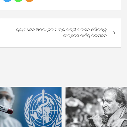
କ୍ୟାପଟେନ ଅମରିନ୍ଦର ସିଂଙ୍କ ପତ୍ନୀ ପରିଣିତ କୌରଙ୍କୁ
କଂଗ୍ରେସ ପାର୍ଟିରୁ ନିଲମ୍ବିତ