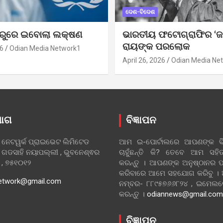
ଦେଶ-ବିଦେଶ
ୁରୁରେ ଇବୋଲା ଲକ୍ଷଣ
ଭାରତୀୟ ଫଟୋଗ୍ରାଫିର ‘ଜ
ରାୟଙ୍କ ପରଲୋକ
6
Odian Media Network1
April 26, 2026
Odian Media Ne
ୋଗ
ବିଜ୍ଞାପନ
 ନେଟୱର୍କ ପ୍ରାଇଭେଟ ଲିମିଟେଡ
ଆମ ଇ-ପୋର୍ଟାଲରେ ଆପଣଙ୍କ ବିଜ
 ଗଡସାହି ନୟାପଲ୍ଲୀ , ଭୁବନେଶ୍ଵର
ଚାହୁଁଛନ୍ତି କି? ତେବେ ଆମ ସ
ା , ୭୫୧୦୧୨
କରନ୍ତୁ । ଆପଣଙ୍କ ଅନୁଷ୍ଠାନର ପ
କରିବାରେ ଆମେ ସହଯୋଗ କରିବୁ ।
etwork@gmail.com
ନମ୍ବର- ୮୮୯୫୭୬୬୮୨୪ , ଇମେ
କରନ୍ତୁ ।
odiannews@gmail.com
ବିଜ୍ଞାପନ