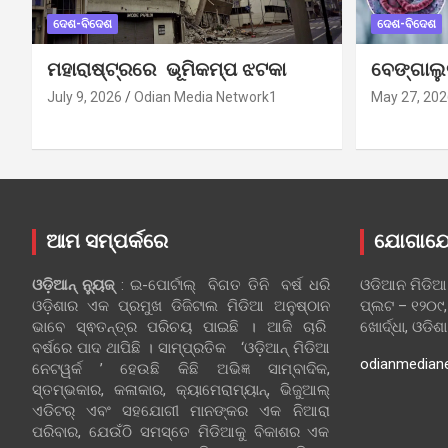
ଦେଶ-ବିଦେଶ
ଦେଶ-ବିଦେଶ
ମହାରାଷ୍ଟ୍ରରେ ଭୂମିକମ୍ପ ଝଟକା
ବେଙ୍ଗାଲ
July 9, 2026
Odian Media Network1
May 27, 202
ଆମ ସମ୍ପର୍କରେ
ଯୋଗାଯ
ଓଡ଼ିଆନ୍‍ ନ୍ୟୁଜ୍‍
: ଇ-ପୋର୍ଟାଲ୍ ବିଗତ ତିନି ବର୍ଷ ଧରି
ଓଡିଆନ ମିଡିଆ
ଓଡ଼ିଶାର ଏକ ପ୍ରମୁଖ ଡିଜିଟାଲ ମିଡିଆ ଅନୁଷ୍ଠାନ
ପ୍ଲଟ – ୧୨୦୯,
ଭାବେ ସ୍ଵତନ୍ତ୍ର ପରିଚୟ ପାଇଛି । ଆଜି ଚାରି
ଖୋର୍ଦ୍ଧା, ଓଡିଶ
ବର୍ଷରେ ପାଦ ଥାପିଛି । ସାମ୍ପ୍ରତିକ ‘ଓଡ଼ିଆନ୍‍ ମିଡିଆ
odianmedian
ନେଟୱର୍କ ’ ହେଉଛି କିଛି ଅଭିଜ୍ଞ ସାମ୍ବାଦିକ,
ସ୍ତମ୍ଭକାର, କଳାକାର, କ୍ୟାମେରାମ୍ୟାନ୍, ଭିଜୁଆଲ୍
ଏଡିଟର୍ ଏବଂ ସହଯୋଗୀ ମାନଙ୍କର ଏକ ନିଆରା
ପରିବାର, ଯେଉଁଠି ସମସ୍ତେ ମିଡିଆକୁ ବିକାଶର ଏକ