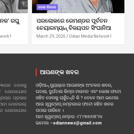
ଦେଶ-ବିଦେଶ
ନକ’ ରଘୁ
ପରଲୋକରେ ରେମଣ୍ଡର ପୂର୍ବତନ
ଚେୟାରମ୍ୟାନ୍ ବିଜୟପତ ସିଂଘାନିଆ
twork1
March 29, 2026
Odian Media Network1
ଆପଣଙ୍କ ଖବର
୍ଞାପନ ଦେବାକୁ
ଓଡ଼ିଆନ୍ ନ୍ୟୁଜ୍‌ରେ ଆପଣଙ୍କ ଅଂଚଳର ଖବର,
ହିତ ଯୋଗାଯୋଗ
ଘଟଣା, ଦୁର୍ଘଟଣା କିମ୍ବା ମତାମତ ଏବଂ ଲେଖା ଫଟୋ
୍ରଚାର ପ୍ରସାର
ସହିତ ଦେବାକୁ ଚାହୁଁଚନ୍ତି କି ? ତେବେ ଆମ ଇମେଲ
 ଆମ ମୋବାଇଲ୍
ଆଉ ହ୍ୱାଟ୍‌ସପ୍ ନମ୍ବରରେ ଫଟୋ ସହିତ ଖବର
ଲରେ ଯୋଗାଯୋଗ
ପଠାଇ ପାରିବେ ।
ଆମ ହ୍ୱାଟ୍‌ସପ୍ ନମ୍ବର -୮୮୯୫୭୬୬୮୨୪
ଇମେଲ –
odiannews@gmail.com