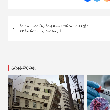
Post
ବିକ୍ରମଦେବ ବିଶ୍ବବିଦ୍ୟାଳୟ ଖୋଲିବ ଅତ୍ୟାଧୁନିକ
navigation
ଅଡିଟୋରିଅମ : ମୁଖ୍ୟମନ୍ତ୍ରୀ
ଦେଶ-ବିଦେଶ