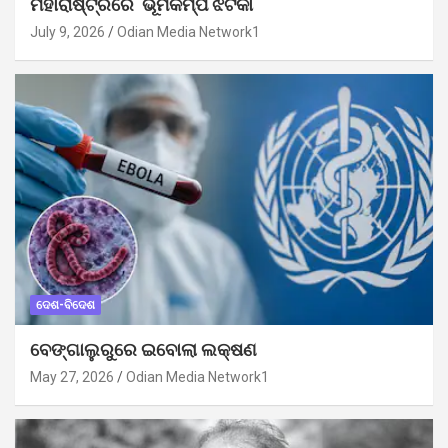
ମହାରାଷ୍ଟ୍ରରେ ଭୂମିକମ୍ପ ଝଟକା
July 9, 2026
Odian Media Network1
ଦେଶ-ବିଦେଶ
ବେଙ୍ଗାଲୁରୁରେ ଇବୋଲା ଲକ୍ଷଣ
May 27, 2026
Odian Media Network1