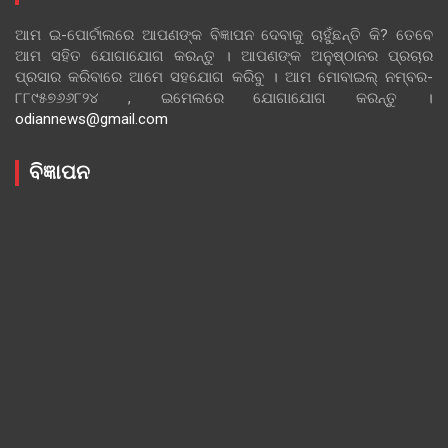
ଆମ ଇ-ପୋର୍ଟାଲରେ ଆପଣଙ୍କ ବିଜ୍ଞାପନ ଦେବାକୁ ଚାହୁଁଛନ୍ତି କି? ତେବେ
ଆମ ସହିତ ଯୋଗାଯୋଗ କରନ୍ତୁ । ଆପଣଙ୍କ ଅନୁଷ୍ଠାନର ପ୍ରଚାର
ପ୍ରସାର କରିବାରେ ଆମେ ସହଯୋଗ କରିବୁ । ଆମ ମୋବାଇଲ୍ ନମ୍ବର-
୮୮୯୫୭୬୬୮୨୪ , ଇମେଲରେ ଯୋଗାଯୋଗ କରନ୍ତୁ ।
odiannews@gmail.com
ବିଜ୍ଞାପନ