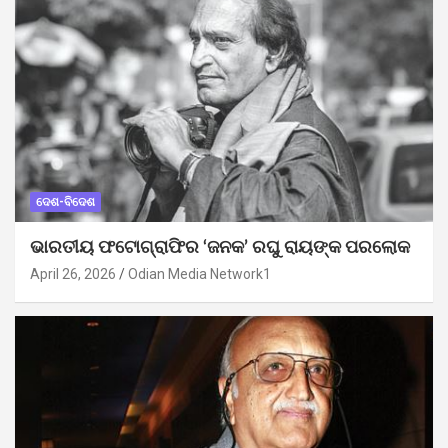
ଦେଶ-ବିଦେଶ
ଭାରତୀୟ ଫଟୋଗ୍ରାଫିର ‘ଜନକ’ ରଘୁ ରାୟଙ୍କ ପରଲୋକ
April 26, 2026
Odian Media Network1