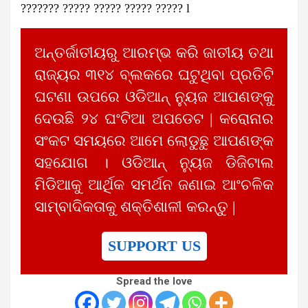
??????? ????? ????? ????? ????? l
ଅନ୍ତର୍ଜାତୀୟରୁ ଆରମ୍ଭ କରି ଜାତୀୟ ତଥା
ରାଜ୍ୟର ୩୧୪ ବ୍ଲକରେ ଘଟୁଥିବା ପ୍ରତିଟି
ଘଟଣା ଉପରେ ଓଡିଆନ୍ ନ୍ୟୁଜ ଆପଣଙ୍କୁ
ଦେଉଛି ୨୪ ଘଂଟିଆ ଅପଡେଟ | କରୋନାର
ସଂକଟ ସମୟରେ ଆମେ ଲୋଡୁଛୁ ଆପଣଙ୍କ
ସହଯୋଗ । ଓଡିଆନ୍ ନ୍ୟୁଜ ଡିଜିଟାଲ
ମିଡିଆକୁ ଆର୍ଥିକ ସମର୍ଥନ ଜଣାଇ ଆଂଚଳିକ
ସାମ୍ବାଦିକତାକୁ ଶକ୍ତିଶାଳୀ କରନ୍ତୁ |
SUPPORT US
Spread the love