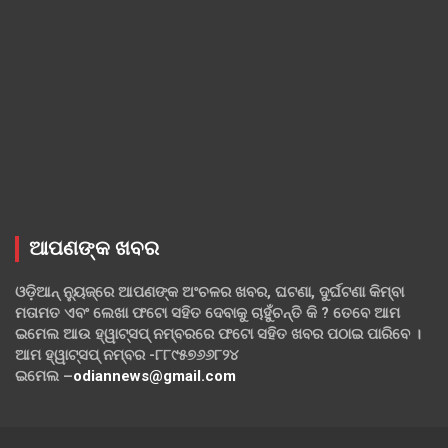
ଆପଣଙ୍କ ଖବର
ଓଡ଼ିଆନ୍ ନ୍ୟୁଜ୍‌ରେ ଆପଣଙ୍କ ଅଂଚଳର ଖବର, ଘଟଣା, ଦୁର୍ଘଟଣା କିମ୍ବା
ମତାମତ ଏବଂ ଲେଖା ଫଟୋ ସହିତ ଦେବାକୁ ଚାହୁଁଚନ୍ତି କି ? ତେବେ ଆମ
ଇମେଲ ଆଉ ହ୍ୱାଟ୍‌ସପ୍ ନମ୍ବରରେ ଫଟୋ ସହିତ ଖବର ପଠାଇ ପାରିବେ ।
ଆମ ହ୍ୱାଟ୍‌ସପ୍ ନମ୍ବର -୮୮୯୫୭୬୬୮୨୪
ଇମେଲ –
odiannews@gmail.com