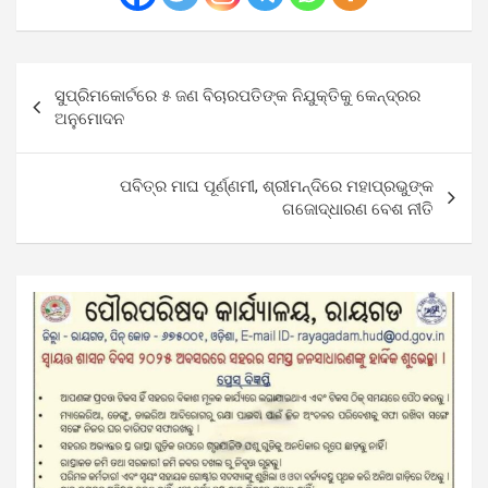
Post
ସୁପ୍ରିମକୋର୍ଟରେ ୫ ଜଣ ବିଚାରପତିଙ୍କ ନିଯୁକ୍ତିକୁ କେନ୍ଦ୍ରର
navigation
ଅନୁମୋଦନ
ପବିତ୍ର ମାଘ ପୂର୍ଣ୍ଣମୀ, ଶ୍ରୀମନ୍ଦିରେ ମହାପ୍ରଭୁଙ୍କ
ଗଜୋଦ୍ଧାରଣ ବେଶ ନୀତି