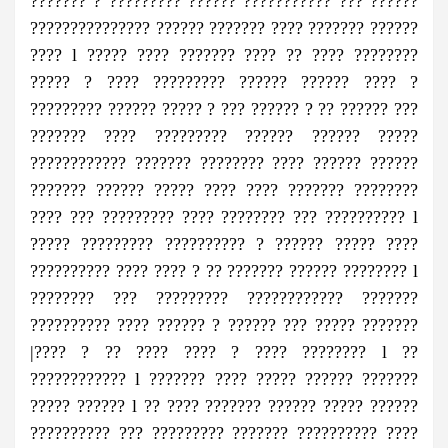
??????? ? ????????? ?????? ??????????? ??? ??????
??????????????? ?????? ??????? ???? ??????? ??????
???? l ????? ???? ??????? ???? ?? ???? ????????
????? ? ???? ????????? ?????? ?????? ???? ?
????????? ?????? ????? ? ??? ?????? ? ?? ?????? ???
??????? ???? ????????? ?????? ?????? ?????
???????????? ??????? ???????? ???? ?????? ??????
??????? ?????? ????? ???? ???? ??????? ????????
???? ??? ????????? ???? ???????? ??? ?????????? l
????? ????????? ?????????? ? ?????? ????? ????
?????????? ???? ???? ? ?? ??????? ?????? ???????? l
???????? ??? ????????? ???????????? ???????
?????????? ???? ?????? ? ?????? ??? ????? ???????
|???? ? ?? ???? ???? ? ???? ???????? l ??
???????????? l ??????? ???? ????? ?????? ???????
????? ?????? l ?? ???? ??????? ?????? ????? ??????
?????????? ??? ????????? ??????? ?????????? ????