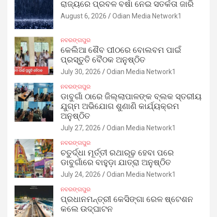
ରାଜ୍ୟରେ ପ୍ରବଳ ବର୍ଷା ନେଇ ସତର୍କତା ଜାରି
August 6, 2026
Odian Media Network1
ନବରଙ୍ଗପୁର
କେଲିଆ ଶୈବ ପୀଠରେ ବୋଲବମ ପାଇଁ
ପ୍ରସ୍ତୁତି ବୈଠକ ଅନୁଷ୍ଠିତ
July 30, 2026
Odian Media Network1
ନବରଙ୍ଗପୁର
ଡାବୁଗାଁ ଠାରେ ଜିଲ୍ଲାପାଳଙ୍କ ବ୍ଲକ ସ୍ତରୀୟ
ଯୁଗ୍ମ ଅଭିଯୋଗ ଶୁଣାଣି କାର୍ଯ୍ୟକ୍ରମ
ଅନୁଷ୍ଠିତ
July 27, 2026
Odian Media Network1
ନବରଙ୍ଗପୁର
ଚତୁର୍ଦ୍ଧା ମୂର୍ତ୍ତୀ ରଥାରୂଢ଼ ହେବା ପରେ
ଡାବୁଗାଁରେ ବାହୁଡ଼ା ଯାତ୍ରା ଅନୁଷ୍ଠିତ
July 24, 2026
Odian Media Network1
ନବରଙ୍ଗପୁର
ପ୍ରଧାନମନ୍ତ୍ରୀ କେସିଙ୍ଗା ରେଳ ଷ୍ଟେଶନ
କଲେ ଉଦ୍‌ଘାଟନ