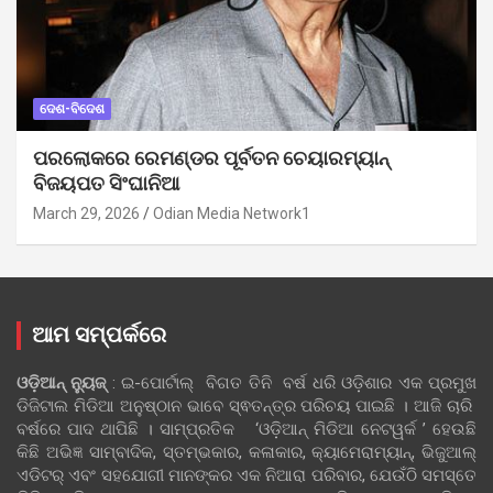
ଦେଶ-ବିଦେଶ
ପରଲୋକରେ ରେମଣ୍ଡର ପୂର୍ବତନ ଚେୟାରମ୍ୟାନ୍
ବିଜୟପତ ସିଂଘାନିଆ
March 29, 2026
Odian Media Network1
ଆମ ସମ୍ପର୍କରେ
ଓଡ଼ିଆନ୍‍ ନ୍ୟୁଜ୍‍
: ଇ-ପୋର୍ଟାଲ୍ ବିଗତ ତିନି ବର୍ଷ ଧରି ଓଡ଼ିଶାର ଏକ ପ୍ରମୁଖ
ଡିଜିଟାଲ ମିଡିଆ ଅନୁଷ୍ଠାନ ଭାବେ ସ୍ଵତନ୍ତ୍ର ପରିଚୟ ପାଇଛି । ଆଜି ଚାରି
ବର୍ଷରେ ପାଦ ଥାପିଛି । ସାମ୍ପ୍ରତିକ ‘ଓଡ଼ିଆନ୍‍ ମିଡିଆ ନେଟୱର୍କ ’ ହେଉଛି
କିଛି ଅଭିଜ୍ଞ ସାମ୍ବାଦିକ, ସ୍ତମ୍ଭକାର, କଳାକାର, କ୍ୟାମେରାମ୍ୟାନ୍, ଭିଜୁଆଲ୍
ଏଡିଟର୍ ଏବଂ ସହଯୋଗୀ ମାନଙ୍କର ଏକ ନିଆରା ପରିବାର, ଯେଉଁଠି ସମସ୍ତେ