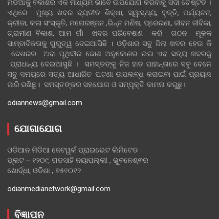
ମିଡିଆକୁ ବିକାଶର ଏକ ମାଧ୍ୟମ ଭାବେ ଉପଯୋଗ କରିବାକୁ ସଦା ଚେଷ୍ଟିତ ।
ଏଥିରେ ମୁଖ୍ୟ ଖବର ବ୍ୟତୀତ ଶିକ୍ଷା, ସ୍ୱାସ୍ଥ୍ୟ, ବୃତ୍ତି, ପର୍ଯ୍ୟଟନ,
କ୍ରୀଡା, କଳା ସଂସ୍କୃତି, ମନୋରଞ୍ଜନ ,ଭିନ୍ନ ମଣିଷ, ପ୍ରେରଣା, ଜୀବନ ଜୀବିକା,
ଗ୍ରାମୀଣ ବିକାଶ, ଆମ ଗାଁ ଖବର ପରିବେଷଣ କରି ଗଠନ ମୂଳକ
ସାମ୍ବାଦିକତାକୁ ଗୁରୁତ୍ୱ ଦେଇଆସିଛି । ଓଡ଼ିଶାର ସବୁ ଜିଲା ଖବର ହେଉ କି
ଦେଶରର ଅବା ପୃଥିବୀର କୋଣ ଅନୁକୋଣର ଭଲ ଏବ ସତ୍ୟ ଖବରକୁ
ପ୍ରାଧାନ୍ୟ ଦେଇଆସୁଛି । ସମସ୍ତଙ୍କୁ ନିଜ ହାତ ପାହାନ୍ତାରେ ସବୁ ବେଳେ
ସବୁ ସମୟରେ ସତ୍ୟ ଆଧାରିତ ଘଟଣା ଉପଲବ୍ଧ କରାଇବା ପାଇଁ ପ୍ରୟାସ
ଜାରି ରଖିଛୁ। ସମସ୍ତଙ୍କର ସହଯୋଗ ଓ ସମ୍ପୃକ୍ତି କାମନା କରୁଛୁ।
odiannews@gmail.com
ଯୋଗାଯୋଗ
ଓଡିଆନ ମିଡିଆ ନେଟୱର୍କ ପ୍ରାଇଭେଟ ଲିମିଟେଡ
ପ୍ଲଟ – ୧୨୦୯, ଗଡସାହି ନୟାପଲ୍ଲୀ , ଭୁବନେଶ୍ଵର
ଖୋର୍ଦ୍ଧା, ଓଡିଶା , ୭୫୧୦୧୨
odianmedianetwork@gmail.com
ବିଜ୍ଞାପନ