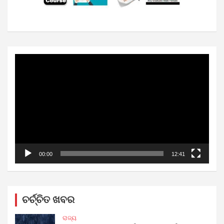
Video
Player
00:00
12:41
ଚର୍ଚ୍ଚିତ ଖବର
ରାଜ୍ୟ