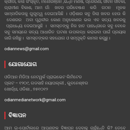
କ୍ରୀଡା, କଳା ସଂସ୍କୃତି, ମନୋରଞ୍ଜନ ,ଭିନ୍ନ ମଣିଷ, ପ୍ରେରଣା, ଜୀବନ ଜୀବିକା,
ଗ୍ରାମୀଣ ବିକାଶ, ଆମ ଗାଁ ଖବର ପରିବେଷଣ କରି ଗଠନ ମୂଳକ
ସାମ୍ବାଦିକତାକୁ ଗୁରୁତ୍ୱ ଦେଇଆସିଛି । ଓଡ଼ିଶାର ସବୁ ଜିଲା ଖବର ହେଉ କି
ଦେଶରର ଅବା ପୃଥିବୀର କୋଣ ଅନୁକୋଣର ଭଲ ଏବ ସତ୍ୟ ଖବରକୁ
ପ୍ରାଧାନ୍ୟ ଦେଇଆସୁଛି । ସମସ୍ତଙ୍କୁ ନିଜ ହାତ ପାହାନ୍ତାରେ ସବୁ ବେଳେ
ସବୁ ସମୟରେ ସତ୍ୟ ଆଧାରିତ ଘଟଣା ଉପଲବ୍ଧ କରାଇବା ପାଇଁ ପ୍ରୟାସ
ଜାରି ରଖିଛୁ। ସମସ୍ତଙ୍କର ସହଯୋଗ ଓ ସମ୍ପୃକ୍ତି କାମନା କରୁଛୁ।
odiannews@gmail.com
ଯୋଗାଯୋଗ
ଓଡିଆନ ମିଡିଆ ନେଟୱର୍କ ପ୍ରାଇଭେଟ ଲିମିଟେଡ
ପ୍ଲଟ – ୧୨୦୯, ଗଡସାହି ନୟାପଲ୍ଲୀ , ଭୁବନେଶ୍ଵର
ଖୋର୍ଦ୍ଧା, ଓଡିଶା , ୭୫୧୦୧୨
odianmedianetwork@gmail.com
ବିଜ୍ଞାପନ
ଆମ ଇ-ପୋର୍ଟାଲରେ ଆପଣଙ୍କ ବିଜ୍ଞାପନ ଦେବାକୁ ଚାହୁଁଛନ୍ତି କି? ତେବେ