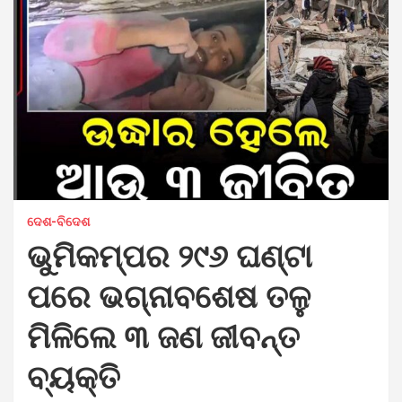
ଦେଶ-ବିଦେଶ
ଭୁମିକମ୍ପର ୨୯୬ ଘଣ୍ଟା
ପରେ ଭଗ୍ନାବଶେଷ ତଳୁ
ମିଳିଲେ ୩ ଜଣ ଜୀବନ୍ତ
ବ୍ୟକ୍ତି