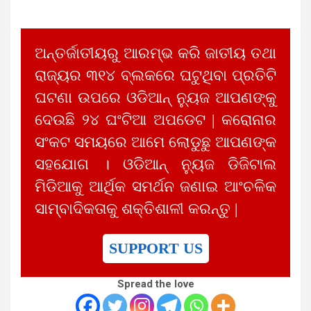
ଅନ୍ତର୍ଜାତୀୟରୁ ଆରମ୍ଭ କରି ଜାତୀୟ ତଥା
ରାଜ୍ୟର ୩୧୪ ବ୍ଲକରେ ଘଟୁଥିବା ପ୍ରତିଟି
ଘଟଣା ଉପରେ ଓଡିଆନ୍ ନ୍ୟୁଜ ଆପଣଙ୍କୁ
ଦେଉଛି ୨୪ ଘଂଟିଆ ଅପଡେଟ | କରୋନାର
ସଂକଟ ସମୟରେ ଆମେ ଲୋଡୁଛୁ ଆପଣଙ୍କ
ସହଯୋଗ । ଓଡିଆନ୍ ନ୍ୟୁଜ ଡିଜିଟାଲ
ମିଡିଆକୁ ଆର୍ଥିକ ସମର୍ଥନ ଜଣାଇ ଆଂଚଳିକ
ସାମ୍ବାଦିକତାକୁ ଶକ୍ତିଶାଳୀ କରନ୍ତୁ |
SUPPORT US
Spread the love