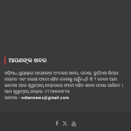
ଆପଣଙ୍କ ଖବର
ଓଡ଼ିଆନ୍ ନ୍ୟୁଜ୍‌ରେ ଆପଣଙ୍କ ଅଂଚଳର ଖବର, ଘଟଣା, ଦୁର୍ଘଟଣା କିମ୍ବା
ମତାମତ ଏବଂ ଲେଖା ଫଟୋ ସହିତ ଦେବାକୁ ଚାହୁଁଚନ୍ତି କି ? ତେବେ ଆମ
ଇମେଲ ଆଉ ହ୍ୱାଟ୍‌ସପ୍ ନମ୍ବରରେ ଫଟୋ ସହିତ ଖବର ପଠାଇ ପାରିବେ ।
ଆମ ହ୍ୱାଟ୍‌ସପ୍ ନମ୍ବର -୮୮୯୫୭୬୬୮୨୪
ଇମେଲ –
odiannews@gmail.com