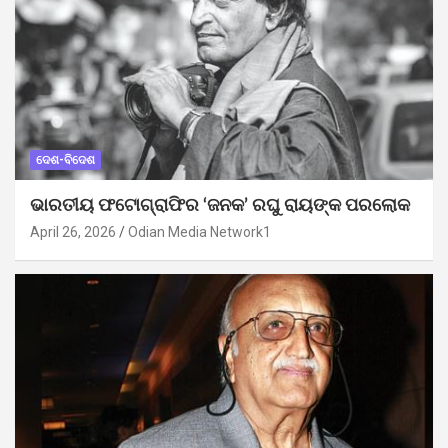
ଦେଶ-ବିଦେଶ
ଭାରତୀୟ ଫଟୋଗ୍ରାଫିର ‘ଜନକ’ ରଘୁ ରାୟଙ୍କ ପରଲୋକ
April 26, 2026
Odian Media Network1