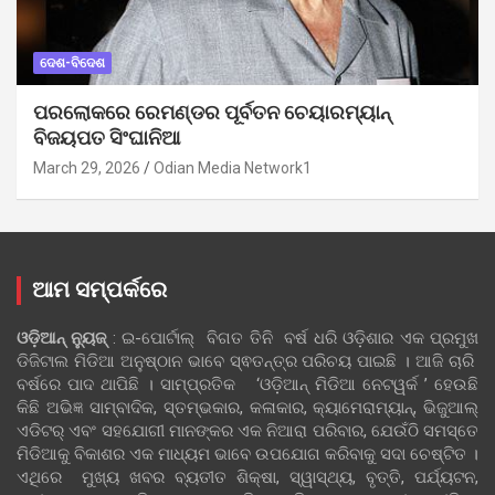
ଦେଶ-ବିଦେଶ
ପରଲୋକରେ ରେମଣ୍ଡର ପୂର୍ବତନ ଚେୟାରମ୍ୟାନ୍
ବିଜୟପତ ସିଂଘାନିଆ
March 29, 2026
Odian Media Network1
ଆମ ସମ୍ପର୍କରେ
ଓଡ଼ିଆନ୍‍ ନ୍ୟୁଜ୍‍
: ଇ-ପୋର୍ଟାଲ୍ ବିଗତ ତିନି ବର୍ଷ ଧରି ଓଡ଼ିଶାର ଏକ ପ୍ରମୁଖ
ଡିଜିଟାଲ ମିଡିଆ ଅନୁଷ୍ଠାନ ଭାବେ ସ୍ଵତନ୍ତ୍ର ପରିଚୟ ପାଇଛି । ଆଜି ଚାରି
ବର୍ଷରେ ପାଦ ଥାପିଛି । ସାମ୍ପ୍ରତିକ ‘ଓଡ଼ିଆନ୍‍ ମିଡିଆ ନେଟୱର୍କ ’ ହେଉଛି
କିଛି ଅଭିଜ୍ଞ ସାମ୍ବାଦିକ, ସ୍ତମ୍ଭକାର, କଳାକାର, କ୍ୟାମେରାମ୍ୟାନ୍, ଭିଜୁଆଲ୍
ଏଡିଟର୍ ଏବଂ ସହଯୋଗୀ ମାନଙ୍କର ଏକ ନିଆରା ପରିବାର, ଯେଉଁଠି ସମସ୍ତେ
ମିଡିଆକୁ ବିକାଶର ଏକ ମାଧ୍ୟମ ଭାବେ ଉପଯୋଗ କରିବାକୁ ସଦା ଚେଷ୍ଟିତ ।
ଏଥିରେ ମୁଖ୍ୟ ଖବର ବ୍ୟତୀତ ଶିକ୍ଷା, ସ୍ୱାସ୍ଥ୍ୟ, ବୃତ୍ତି, ପର୍ଯ୍ୟଟନ,