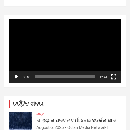
Video
Player
00:00
12:41
ଚର୍ଚ୍ଚିତ ଖବର
ରାଜ୍ୟ
ରାଜ୍ୟରେ ପ୍ରବଳ ବର୍ଷା ନେଇ ସତର୍କତା ଜାରି
August 6, 2026
Odian Media Network1