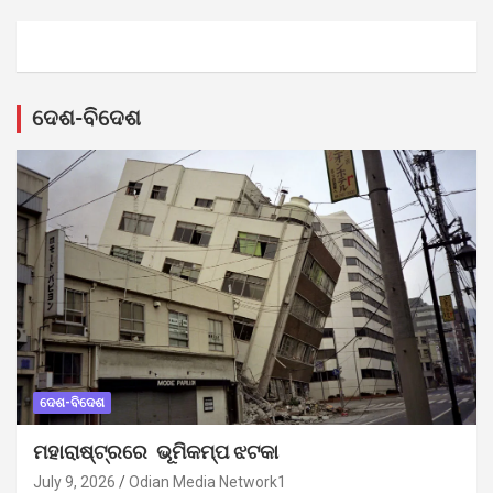
ଦେଶ-ବିଦେଶ
ଦେଶ-ବିଦେଶ
ମହାରାଷ୍ଟ୍ରରେ ଭୂମିକମ୍ପ ଝଟକା
July 9, 2026
Odian Media Network1