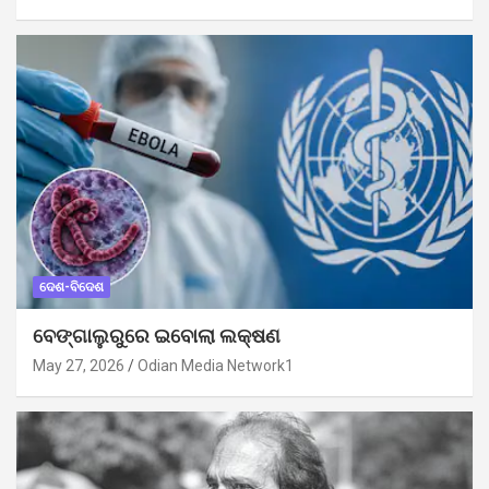
ଦେଶ-ବିଦେଶ
ବେଙ୍ଗାଲୁରୁରେ ଇବୋଲା ଲକ୍ଷଣ
May 27, 2026
Odian Media Network1