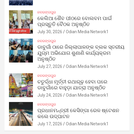
ନବରଙ୍ଗପୁର
କେଲିଆ ଶୈବ ପୀଠରେ ବୋଲବମ ପାଇଁ
ପ୍ରସ୍ତୁତି ବୈଠକ ଅନୁଷ୍ଠିତ
July 30, 2026
Odian Media Network1
ନବରଙ୍ଗପୁର
ଡାବୁଗାଁ ଠାରେ ଜିଲ୍ଲାପାଳଙ୍କ ବ୍ଲକ ସ୍ତରୀୟ
ଯୁଗ୍ମ ଅଭିଯୋଗ ଶୁଣାଣି କାର୍ଯ୍ୟକ୍ରମ
ଅନୁଷ୍ଠିତ
July 27, 2026
Odian Media Network1
ନବରଙ୍ଗପୁର
ଚତୁର୍ଦ୍ଧା ମୂର୍ତ୍ତୀ ରଥାରୂଢ଼ ହେବା ପରେ
ଡାବୁଗାଁରେ ବାହୁଡ଼ା ଯାତ୍ରା ଅନୁଷ୍ଠିତ
July 24, 2026
Odian Media Network1
ନବରଙ୍ଗପୁର
ପ୍ରଧାନମନ୍ତ୍ରୀ କେସିଙ୍ଗା ରେଳ ଷ୍ଟେଶନ
କଲେ ଉଦ୍‌ଘାଟନ
July 17, 2026
Odian Media Network1