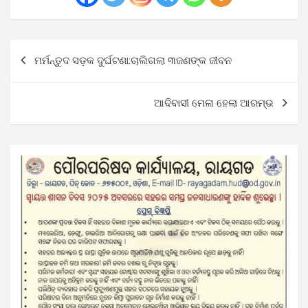
Post
ମର୍ମନ୍ତୁଦ ସଡ଼କ ଦୁର୍ଘଟଣା:ଚାଲିଗଲା ୩ଜଣଙ୍କ ଜୀବନ
navigation
ଆଦିବାସୀ ମେଳା ହେଲା ଆରମ୍ଭ