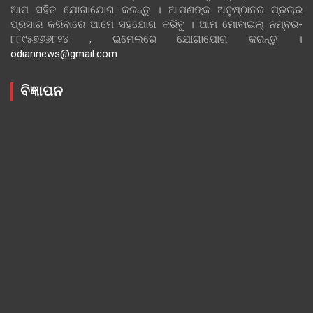
ଆମ ସହିତ ଯୋଗାଯୋଗ କରନ୍ତୁ । ଆପଣଙ୍କ ଅନୁଷ୍ଠାନର ପ୍ରଚାର
ପ୍ରସାର କରିବାରେ ଆମେ ସହଯୋଗ କରିବୁ । ଆମ ମୋବାଇଲ୍ ନମ୍ବର-
୮୮୯୫୭୬୬୮୨୪ , ଇମେଲରେ ଯୋଗାଯୋଗ କରନ୍ତୁ ।
odiannews@gmail.com
ବିଜ୍ଞାପନ