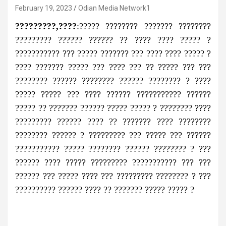
February 19, 2023
Odian Media Network1
?????????,????
:????? ???????? ??????? ????????
????????? ?????? ?????? ?? ???? ???? ????? ?
??????????? ??? ????? ??????? ??? ???? ???? ????? ?
???? ??????? ????? ??? ???? ??? ?? ????? ??? ???
???????? ?????? ???????? ?????? ???????? ? ????
????? ????? ??? ???? ?????? ??????????? ??????
????? ?? ??????? ?????? ????? ????? ? ???????? ????
????????? ?????? ???? ?? ??????? ???? ????????
???????? ?????? ? ????????? ??? ????? ??? ??????
??????????? ????? ???????? ?????? ???????? ? ???
?????? ???? ????? ????????? ??????????? ??? ???
?????? ??? ????? ???? ??? ????????? ???????? ? ???
?????????? ?????? ???? ?? ??????? ????? ????? ?