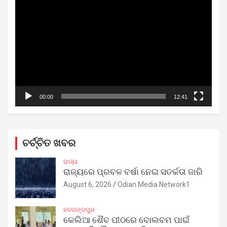
Video
Player
00:00
12:41
ଚର୍ଚ୍ଚିତ ଖବର
ରାଜ୍ୟ
ରାଜ୍ୟରେ ପ୍ରବଳ ବର୍ଷା ନେଇ ସତର୍କତା ଜାରି
August 6, 2026
Odian Media Network1
ନବରଙ୍ଗପୁର
କେଲିଆ ଶୈବ ପୀଠରେ ବୋଲବମ ପାଇଁ