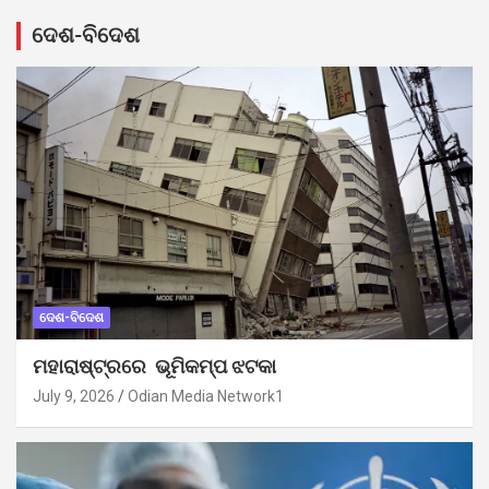
ଦେଶ-ବିଦେଶ
ଦେଶ-ବିଦେଶ
ମହାରାଷ୍ଟ୍ରରେ ଭୂମିକମ୍ପ ଝଟକା
July 9, 2026
Odian Media Network1