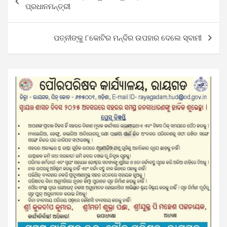
navigation
ପ୍ରଧାନମନ୍ତ୍ରୀ
ପତ୍ନୀଙ୍କୁ ୮କୋଟିର ମନ୍ଦିର ଉପହାର ଦେଲେ ସ୍ବାମୀ