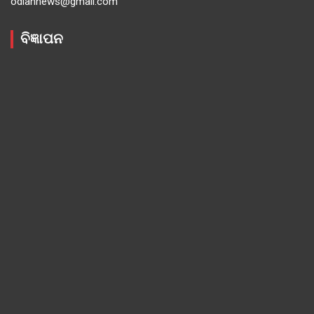
odiannews@gmail.com
ବିଜ୍ଞାପନ