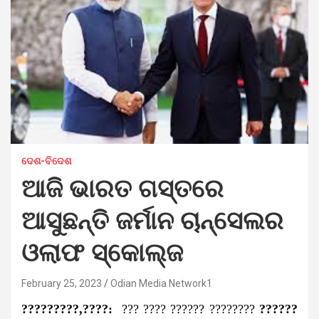
ଦେଶ-ବିଦେଶ
ଆଜି ଭାରତ ଗସ୍ତରେ
ଆସୁଛନ୍ତି ଜର୍ମାନ ଚାନ୍ସେଲର
ଓଲାଫ ସ୍କୋଲ୍‌ଜ
February 25, 2023
Odian Media Network1
?????????,????:
??? ???? ?????? ????????
??????