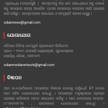
ପ୍ରାଧାନ୍ୟ ଦେଇଆସୁଛି । ସମସ୍ତଙ୍କୁ ନିଜ ହାତ ପାହାନ୍ତାରେ ସବୁ ବେଳେ
ସବୁ ସମୟରେ ସତ୍ୟ ଆଧାରିତ ଘଟଣା ଉପଲବ୍ଧ କରାଇବା ପାଇଁ ପ୍ରୟାସ
ଜାରି ରଖିଛୁ। ସମସ୍ତଙ୍କର ସହଯୋଗ ଓ ସମ୍ପୃକ୍ତି କାମନା କରୁଛୁ।
odiannews@gmail.com
ଯୋଗାଯୋଗ
ଓଡିଆନ ମିଡିଆ ନେଟୱର୍କ ପ୍ରାଇଭେଟ ଲିମିଟେଡ
ପ୍ଲଟ – ୧୨୦୯, ଗଡସାହି ନୟାପଲ୍ଲୀ , ଭୁବନେଶ୍ଵର
ଖୋର୍ଦ୍ଧା, ଓଡିଶା , ୭୫୧୦୧୨
odianmedianetwork@gmail.com
ବିଜ୍ଞାପନ
ଆମ ଇ-ପୋର୍ଟାଲରେ ଆପଣଙ୍କ ବିଜ୍ଞାପନ ଦେବାକୁ ଚାହୁଁଛନ୍ତି କି? ତେବେ
ଆମ ସହିତ ଯୋଗାଯୋଗ କରନ୍ତୁ । ଆପଣଙ୍କ ଅନୁଷ୍ଠାନର ପ୍ରଚାର
ପ୍ରସାର କରିବାରେ ଆମେ ସହଯୋଗ କରିବୁ । ଆମ ମୋବାଇଲ୍ ନମ୍ବର-
୮୮୯୫୭୬୬୮୨୪ , ଇମେଲରେ ଯୋଗାଯୋଗ କରନ୍ତୁ ।