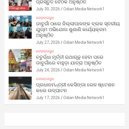
ପ୍ରସ୍ତୁତି ବୈଠକ ଅନୁଷ୍ଠିତ
July 30, 2026
Odian Media Network1
ନବରଙ୍ଗପୁର
ଡାବୁଗାଁ ଠାରେ ଜିଲ୍ଲାପାଳଙ୍କ ବ୍ଲକ ସ୍ତରୀୟ
ଯୁଗ୍ମ ଅଭିଯୋଗ ଶୁଣାଣି କାର୍ଯ୍ୟକ୍ରମ
ଅନୁଷ୍ଠିତ
July 27, 2026
Odian Media Network1
ନବରଙ୍ଗପୁର
ଚତୁର୍ଦ୍ଧା ମୂର୍ତ୍ତୀ ରଥାରୂଢ଼ ହେବା ପରେ
ଡାବୁଗାଁରେ ବାହୁଡ଼ା ଯାତ୍ରା ଅନୁଷ୍ଠିତ
July 24, 2026
Odian Media Network1
ନବରଙ୍ଗପୁର
ପ୍ରଧାନମନ୍ତ୍ରୀ କେସିଙ୍ଗା ରେଳ ଷ୍ଟେଶନ
କଲେ ଉଦ୍‌ଘାଟନ
July 17, 2026
Odian Media Network1