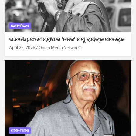
ଦେଶ-ବିଦେଶ
ଭାରତୀୟ ଫଟୋଗ୍ରାଫିର ‘ଜନକ’ ରଘୁ ରାୟଙ୍କ ପରଲୋକ
April 26, 2026
Odian Media Network1
ଦେଶ-ବିଦେଶ