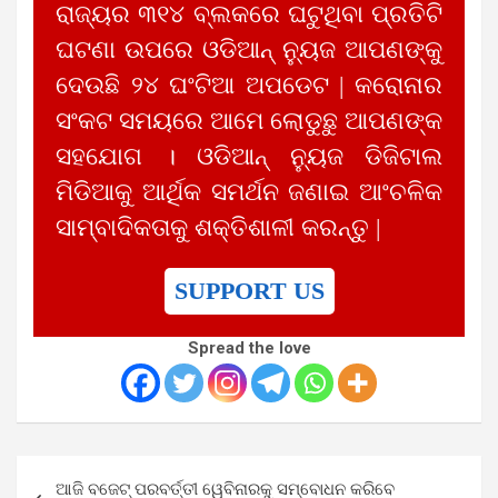
ରାଜ୍ୟର ୩୧୪ ବ୍ଲକରେ ଘଟୁଥିବା ପ୍ରତିଟି
ଘଟଣା ଉପରେ ଓଡିଆନ୍ ନ୍ୟୁଜ ଆପଣଙ୍କୁ
ଦେଉଛି ୨୪ ଘଂଟିଆ ଅପଡେଟ | କରୋନାର
ସଂକଟ ସମୟରେ ଆମେ ଲୋଡୁଛୁ ଆପଣଙ୍କ
ସହଯୋଗ । ଓଡିଆନ୍ ନ୍ୟୁଜ ଡିଜିଟାଲ
ମିଡିଆକୁ ଆର୍ଥିକ ସମର୍ଥନ ଜଣାଇ ଆଂଚଳିକ
ସାମ୍ବାଦିକତାକୁ ଶକ୍ତିଶାଳୀ କରନ୍ତୁ |
SUPPORT US
Spread the love
Post
ଆଜି ବଜେଟ୍ ପରବର୍ତ୍ତୀ ୱେବିନାରକୁ ସମ୍ବୋଧନ କରିବେ