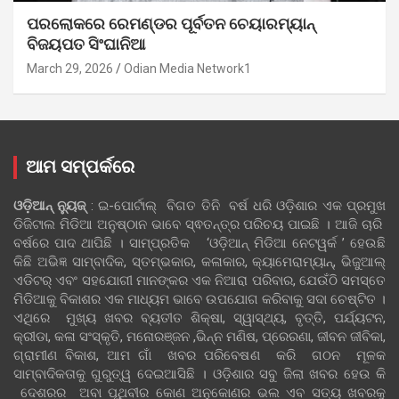
ପରଲୋକରେ ରେମଣ୍ଡର ପୂର୍ବତନ ଚେୟାରମ୍ୟାନ୍
ବିଜୟପତ ସିଂଘାନିଆ
March 29, 2026
Odian Media Network1
ଆମ ସମ୍ପର୍କରେ
ଓଡ଼ିଆନ୍‍ ନ୍ୟୁଜ୍‍
: ଇ-ପୋର୍ଟାଲ୍ ବିଗତ ତିନି ବର୍ଷ ଧରି ଓଡ଼ିଶାର ଏକ ପ୍ରମୁଖ
ଡିଜିଟାଲ ମିଡିଆ ଅନୁଷ୍ଠାନ ଭାବେ ସ୍ଵତନ୍ତ୍ର ପରିଚୟ ପାଇଛି । ଆଜି ଚାରି
ବର୍ଷରେ ପାଦ ଥାପିଛି । ସାମ୍ପ୍ରତିକ ‘ଓଡ଼ିଆନ୍‍ ମିଡିଆ ନେଟୱର୍କ ’ ହେଉଛି
କିଛି ଅଭିଜ୍ଞ ସାମ୍ବାଦିକ, ସ୍ତମ୍ଭକାର, କଳାକାର, କ୍ୟାମେରାମ୍ୟାନ୍, ଭିଜୁଆଲ୍
ଏଡିଟର୍ ଏବଂ ସହଯୋଗୀ ମାନଙ୍କର ଏକ ନିଆରା ପରିବାର, ଯେଉଁଠି ସମସ୍ତେ
ମିଡିଆକୁ ବିକାଶର ଏକ ମାଧ୍ୟମ ଭାବେ ଉପଯୋଗ କରିବାକୁ ସଦା ଚେଷ୍ଟିତ ।
ଏଥିରେ ମୁଖ୍ୟ ଖବର ବ୍ୟତୀତ ଶିକ୍ଷା, ସ୍ୱାସ୍ଥ୍ୟ, ବୃତ୍ତି, ପର୍ଯ୍ୟଟନ,
କ୍ରୀଡା, କଳା ସଂସ୍କୃତି, ମନୋରଞ୍ଜନ ,ଭିନ୍ନ ମଣିଷ, ପ୍ରେରଣା, ଜୀବନ ଜୀବିକା,
ଗ୍ରାମୀଣ ବିକାଶ, ଆମ ଗାଁ ଖବର ପରିବେଷଣ କରି ଗଠନ ମୂଳକ
ସାମ୍ବାଦିକତାକୁ ଗୁରୁତ୍ୱ ଦେଇଆସିଛି । ଓଡ଼ିଶାର ସବୁ ଜିଲା ଖବର ହେଉ କି
ଦେଶରର ଅବା ପୃଥିବୀର କୋଣ ଅନୁକୋଣର ଭଲ ଏବ ସତ୍ୟ ଖବରକୁ