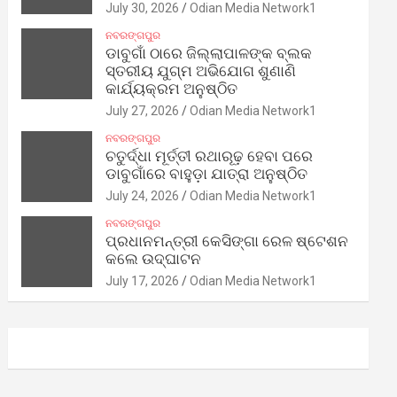
July 30, 2026
Odian Media Network1
ନବରଙ୍ଗପୁର
ଡାବୁଗାଁ ଠାରେ ଜିଲ୍ଲାପାଳଙ୍କ ବ୍ଲକ
ସ୍ତରୀୟ ଯୁଗ୍ମ ଅଭିଯୋଗ ଶୁଣାଣି
କାର୍ଯ୍ୟକ୍ରମ ଅନୁଷ୍ଠିତ
July 27, 2026
Odian Media Network1
ନବରଙ୍ଗପୁର
ଚତୁର୍ଦ୍ଧା ମୂର୍ତ୍ତୀ ରଥାରୂଢ଼ ହେବା ପରେ
ଡାବୁଗାଁରେ ବାହୁଡ଼ା ଯାତ୍ରା ଅନୁଷ୍ଠିତ
July 24, 2026
Odian Media Network1
ନବରଙ୍ଗପୁର
ପ୍ରଧାନମନ୍ତ୍ରୀ କେସିଙ୍ଗା ରେଳ ଷ୍ଟେଶନ
କଲେ ଉଦ୍‌ଘାଟନ
July 17, 2026
Odian Media Network1