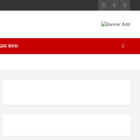
ୋନା ଖବର