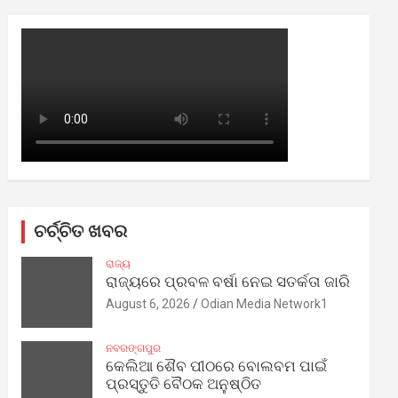
ଚର୍ଚ୍ଚିତ ଖବର
ରାଜ୍ୟ
ରାଜ୍ୟରେ ପ୍ରବଳ ବର୍ଷା ନେଇ ସତର୍କତା ଜାରି
August 6, 2026
Odian Media Network1
ନବରଙ୍ଗପୁର
କେଲିଆ ଶୈବ ପୀଠରେ ବୋଲବମ ପାଇଁ
ପ୍ରସ୍ତୁତି ବୈଠକ ଅନୁଷ୍ଠିତ