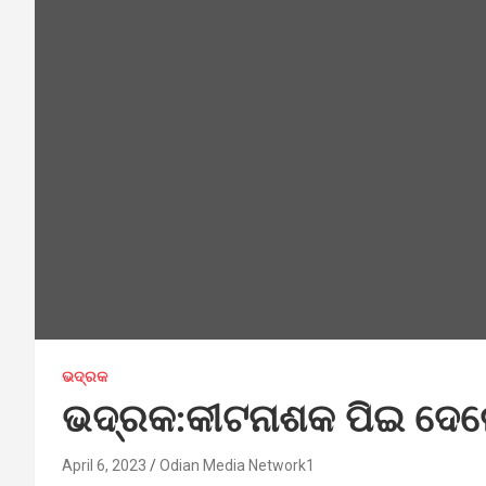
ଭଦ୍ରକ
ଭଦ୍ରକ:କୀଟନାଶକ ପିଇ ଦେଲେ
April 6, 2023
Odian Media Network1