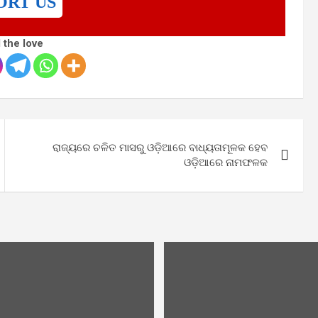
ORT US
 the love
ରାଜ୍ୟରେ ଚଳିତ ମାସରୁ ଓଡ଼ିଆରେ ବାଧ୍ୟତାମୂଳକ ହେବ
ଓଡ଼ିଆରେ ନାମଫଳକ