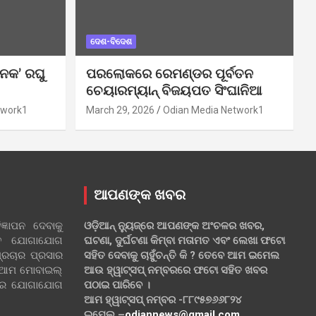
ଦେଶ-ବିଦେଶ
ନକ’ ରଘୁ
ପରଲୋକରେ ରେମଣ୍ଡର ପୂର୍ବତନ
ଚେୟାରମ୍ୟାନ୍ ବିଜୟପତ ସିଂଘାନିଆ
twork1
March 29, 2026
Odian Media Network1
ଆପଣଙ୍କ ଖବର
୍ଞାପନ ଦେବାକୁ
ଓଡ଼ିଆନ୍ ନ୍ୟୁଜ୍‌ରେ ଆପଣଙ୍କ ଅଂଚଳର ଖବର,
ହିତ ଯୋଗାଯୋଗ
ଘଟଣା, ଦୁର୍ଘଟଣା କିମ୍ବା ମତାମତ ଏବଂ ଲେଖା ଫଟୋ
୍ରଚାର ପ୍ରସାର
ସହିତ ଦେବାକୁ ଚାହୁଁଚନ୍ତି କି ? ତେବେ ଆମ ଇମେଲ
 ଆମ ମୋବାଇଲ୍
ଆଉ ହ୍ୱାଟ୍‌ସପ୍ ନମ୍ବରରେ ଫଟୋ ସହିତ ଖବର
ଲରେ ଯୋଗାଯୋଗ
ପଠାଇ ପାରିବେ ।
ଆମ ହ୍ୱାଟ୍‌ସପ୍ ନମ୍ବର -୮୮୯୫୭୬୬୮୨୪
ଇମେଲ –
odiannews@gmail.com