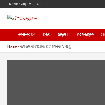
Skip
Thursday, August 6, 2026
to
content
ସାରା ଦୁନିଆର ଖବର ଆପଣଙ୍କ ହାତମୁଠାରେ…
ଓଡିଆନ୍ ନ୍ୟୁଜ
ଦେଶ-ବିଦେଶ
ରାଜ୍ୟ
ଜିଲ୍ଲା
ମନୋରଞ୍ଜନ
ଖ
Home
ଭଦ୍ରକ:କୀଟନାଶକ ପିଇ ଦେଲେ ୪ ଶିଶୁ