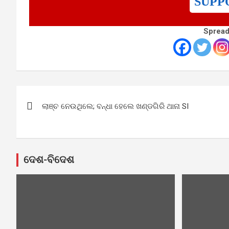
SUPP
Spread
Post
ଲାଞ୍ଚ ନେଉଥିଲେ; ବନ୍ଧା ହେଲେ ଖଣ୍ଡଗିରି ଥାନା SI
navigation
ଦେଶ-ବିଦେଶ