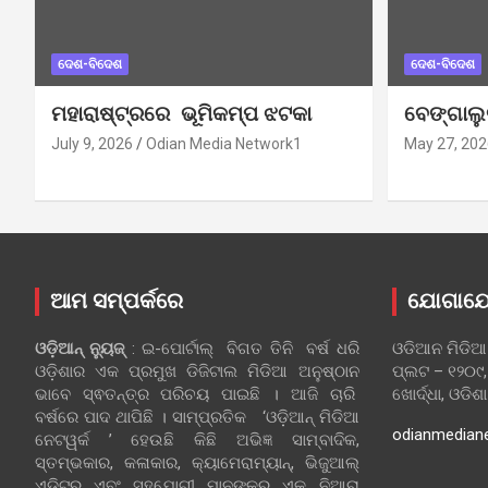
ଦେଶ-ବିଦେଶ
ଦେଶ-ବିଦେଶ
ମହାରାଷ୍ଟ୍ରରେ ଭୂମିକମ୍ପ ଝଟକା
ବେଙ୍ଗାଲ
July 9, 2026
Odian Media Network1
May 27, 202
ଆମ ସମ୍ପର୍କରେ
ଯୋଗାଯ
ଓଡ଼ିଆନ୍‍ ନ୍ୟୁଜ୍‍
: ଇ-ପୋର୍ଟାଲ୍ ବିଗତ ତିନି ବର୍ଷ ଧରି
ଓଡିଆନ ମିଡିଆ
ଓଡ଼ିଶାର ଏକ ପ୍ରମୁଖ ଡିଜିଟାଲ ମିଡିଆ ଅନୁଷ୍ଠାନ
ପ୍ଲଟ – ୧୨୦୯,
ଭାବେ ସ୍ଵତନ୍ତ୍ର ପରିଚୟ ପାଇଛି । ଆଜି ଚାରି
ଖୋର୍ଦ୍ଧା, ଓଡିଶ
ବର୍ଷରେ ପାଦ ଥାପିଛି । ସାମ୍ପ୍ରତିକ ‘ଓଡ଼ିଆନ୍‍ ମିଡିଆ
odianmedian
ନେଟୱର୍କ ’ ହେଉଛି କିଛି ଅଭିଜ୍ଞ ସାମ୍ବାଦିକ,
ସ୍ତମ୍ଭକାର, କଳାକାର, କ୍ୟାମେରାମ୍ୟାନ୍, ଭିଜୁଆଲ୍
ଏଡିଟର୍ ଏବଂ ସହଯୋଗୀ ମାନଙ୍କର ଏକ ନିଆରା