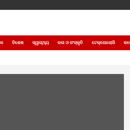
େଳ
ବିଶେଷ
ସ୍ୱାସ୍ଥ୍ୟ
କଳା ଓ ସଂସ୍କୃତି
ଟେକ୍ନୋଲୋଜି
କର