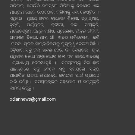
ପରିବାର, ଯେଉଁଠି ସମସ୍ତେ ମିଡିଆକୁ ବିକାଶର ଏକ
ମାଧ୍ୟମ ଭାବେ ଉପଯୋଗ କରିବାକୁ ସଦା ଚେଷ୍ଟିତ ।
ଏଥିରେ ମୁଖ୍ୟ ଖବର ବ୍ୟତୀତ ଶିକ୍ଷା, ସ୍ୱାସ୍ଥ୍ୟ,
ବୃତ୍ତି, ପର୍ଯ୍ୟଟନ, କ୍ରୀଡା, କଳା ସଂସ୍କୃତି,
ମନୋରଞ୍ଜନ ,ଭିନ୍ନ ମଣିଷ, ପ୍ରେରଣା, ଜୀବନ ଜୀବିକା,
ଗ୍ରାମୀଣ ବିକାଶ, ଆମ ଗାଁ ଖବର ପରିବେଷଣ କରି
ଗଠନ ମୂଳକ ସାମ୍ବାଦିକତାକୁ ଗୁରୁତ୍ୱ ଦେଇଆସିଛି ।
ଓଡ଼ିଶାର ସବୁ ଜିଲା ଖବର ହେଉ କି ଦେଶରର ଅବା
ପୃଥିବୀର କୋଣ ଅନୁକୋଣର ଭଲ ଏବ ସତ୍ୟ ଖବରକୁ
ପ୍ରାଧାନ୍ୟ ଦେଇଆସୁଛି । ସମସ୍ତଙ୍କୁ ନିଜ ହାତ
ପାହାନ୍ତାରେ ସବୁ ବେଳେ ସବୁ ସମୟରେ ସତ୍ୟ
ଆଧାରିତ ଘଟଣା ଉପଲବ୍ଧ କରାଇବା ପାଇଁ ପ୍ରୟାସ
ଜାରି ରଖିଛୁ। ସମସ୍ତଙ୍କର ସହଯୋଗ ଓ ସମ୍ପୃକ୍ତି
କାମନା କରୁଛୁ।
odiannews@gmail.com