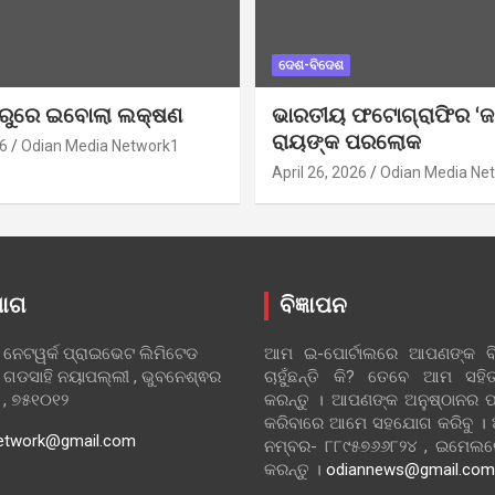
ଦେଶ-ବିଦେଶ
ୁରୁରେ ଇବୋଲା ଲକ୍ଷଣ
ଭାରତୀୟ ଫଟୋଗ୍ରାଫିର ‘ଜ
ରାୟଙ୍କ ପରଲୋକ
6
Odian Media Network1
April 26, 2026
Odian Media Ne
ୋଗ
ବିଜ୍ଞାପନ
 ନେଟୱର୍କ ପ୍ରାଇଭେଟ ଲିମିଟେଡ
ଆମ ଇ-ପୋର୍ଟାଲରେ ଆପଣଙ୍କ ବିଜ
 ଗଡସାହି ନୟାପଲ୍ଲୀ , ଭୁବନେଶ୍ଵର
ଚାହୁଁଛନ୍ତି କି? ତେବେ ଆମ ସ
ା , ୭୫୧୦୧୨
କରନ୍ତୁ । ଆପଣଙ୍କ ଅନୁଷ୍ଠାନର ପ
କରିବାରେ ଆମେ ସହଯୋଗ କରିବୁ ।
etwork@gmail.com
ନମ୍ବର- ୮୮୯୫୭୬୬୮୨୪ , ଇମେ
କରନ୍ତୁ ।
odiannews@gmail.com