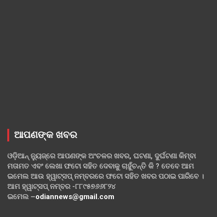
ଆପଣଙ୍କ ଖବର
ଓଡ଼ିଆନ୍ ନ୍ୟୁଜ୍‌ରେ ଆପଣଙ୍କ ଅଂଚଳର ଖବର, ଘଟଣା, ଦୁର୍ଘଟଣା କିମ୍ବା
ମତାମତ ଏବଂ ଲେଖା ଫଟୋ ସହିତ ଦେବାକୁ ଚାହୁଁଚନ୍ତି କି ? ତେବେ ଆମ
ଇମେଲ ଆଉ ହ୍ୱାଟ୍‌ସପ୍ ନମ୍ବରରେ ଫଟୋ ସହିତ ଖବର ପଠାଇ ପାରିବେ ।
ଆମ ହ୍ୱାଟ୍‌ସପ୍ ନମ୍ବର -୮୮୯୫୭୬୬୮୨୪
ଇମେଲ –
odiannews@gmail.com