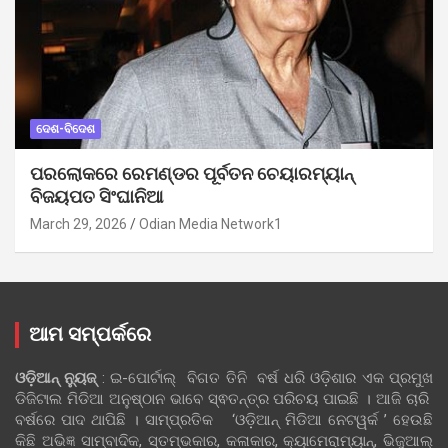
ଦେଶ-ବିଦେଶ
ପରଲୋକରେ ରେମଣ୍ଡର ପୂର୍ବତନ ଚେୟାରମ୍ୟାନ୍
ବିଜୟପତ ସିଂଘାନିଆ
March 29, 2026
Odian Media Network1
ଆମ ସମ୍ପର୍କରେ
ଓଡ଼ିଆନ୍‍ ନ୍ୟୁଜ୍‍
: ଇ-ପୋର୍ଟାଲ୍ ବିଗତ ତିନି ବର୍ଷ ଧରି ଓଡ଼ିଶାର ଏକ ପ୍ରମୁଖ
ଡିଜିଟାଲ ମିଡିଆ ଅନୁଷ୍ଠାନ ଭାବେ ସ୍ଵତନ୍ତ୍ର ପରିଚୟ ପାଇଛି । ଆଜି ଚାରି
ବର୍ଷରେ ପାଦ ଥାପିଛି । ସାମ୍ପ୍ରତିକ ‘ଓଡ଼ିଆନ୍‍ ମିଡିଆ ନେଟୱର୍କ ’ ହେଉଛି
କିଛି ଅଭିଜ୍ଞ ସାମ୍ବାଦିକ, ସ୍ତମ୍ଭକାର, କଳାକାର, କ୍ୟାମେରାମ୍ୟାନ୍, ଭିଜୁଆଲ୍