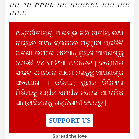
????, ??? ???????, ???? ???????????, ????? ?????
???????
ଅନ୍ତର୍ଜାତୀୟରୁ ଆରମ୍ଭ କରି ଜାତୀୟ ତଥା
ରାଜ୍ୟର ୩୧୪ ବ୍ଲକରେ ଘଟୁଥିବା ପ୍ରତିଟି
ଘଟଣା ଉପରେ ଓଡିଆନ୍ ନ୍ୟୁଜ ଆପଣଙ୍କୁ
ଦେଉଛି ୨୪ ଘଂଟିଆ ଅପଡେଟ | କରୋନାର
ସଂକଟ ସମୟରେ ଆମେ ଲୋଡୁଛୁ ଆପଣଙ୍କ
ସହଯୋଗ । ଓଡିଆନ୍ ନ୍ୟୁଜ ଡିଜିଟାଲ
ମିଡିଆକୁ ଆର୍ଥିକ ସମର୍ଥନ ଜଣାଇ ଆଂଚଳିକ
ସାମ୍ବାଦିକତାକୁ ଶକ୍ତିଶାଳୀ କରନ୍ତୁ |
SUPPORT US
Spread the love