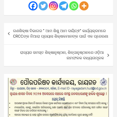
Post
ଗଣଶିକ୍ଷା ବିଭାଗର ” ଆମ ଶିଶୁ ଆମ ଦାୟିତ୍ଵ” କାର୍ଯ୍ୟକ୍ରମରେ
navigation
CRCCଙ୍କ ନିଆରା ପ୍ରୟାସ ଶିକ୍ଷକମାନଙ୍କ ପାଇଁ ଏକ ପ୍ରେରଣା
ରାଜ୍ୟର ସମସ୍ତ ଶିକ୍ଷାନୁଷ୍ଠାନ, ଶିଳ୍ପାନୁଷ୍ଠାନରେ ଓଡ଼ିଆ
ନାମଫଳକ ବାଧ୍ୟତାମୂଳକ