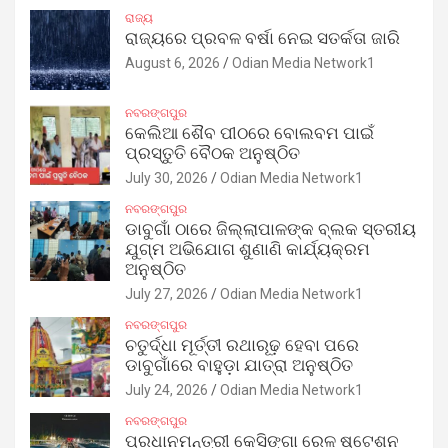
ରାଜ୍ୟ
ରାଜ୍ୟରେ ପ୍ରବଳ ବର୍ଷା ନେଇ ସତର୍କତା ଜାରି
August 6, 2026
Odian Media Network1
ନବରଙ୍ଗପୁର
କେଲିଆ ଶୈବ ପୀଠରେ ବୋଲବମ ପାଇଁ
ପ୍ରସ୍ତୁତି ବୈଠକ ଅନୁଷ୍ଠିତ
July 30, 2026
Odian Media Network1
ନବରଙ୍ଗପୁର
ଡାବୁଗାଁ ଠାରେ ଜିଲ୍ଲାପାଳଙ୍କ ବ୍ଲକ ସ୍ତରୀୟ
ଯୁଗ୍ମ ଅଭିଯୋଗ ଶୁଣାଣି କାର୍ଯ୍ୟକ୍ରମ
ଅନୁଷ୍ଠିତ
July 27, 2026
Odian Media Network1
ନବରଙ୍ଗପୁର
ଚତୁର୍ଦ୍ଧା ମୂର୍ତ୍ତୀ ରଥାରୂଢ଼ ହେବା ପରେ
ଡାବୁଗାଁରେ ବାହୁଡ଼ା ଯାତ୍ରା ଅନୁଷ୍ଠିତ
July 24, 2026
Odian Media Network1
ନବରଙ୍ଗପୁର
ପ୍ରଧାନମନ୍ତ୍ରୀ କେସିଙ୍ଗା ରେଳ ଷ୍ଟେଶନ