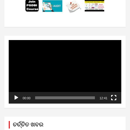
Video
Player
00:00
12:41
ଚର୍ଚ୍ଚିତ ଖବର