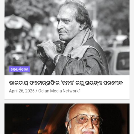
ଦେଶ-ବିଦେଶ
ଭାରତୀୟ ଫଟୋଗ୍ରାଫିର ‘ଜନକ’ ରଘୁ ରାୟଙ୍କ ପରଲୋକ
April 26, 2026
Odian Media Network1