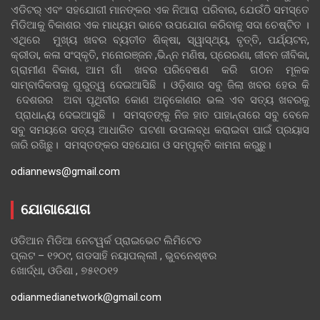
ଏଡିଟର୍ ଏବଂ ସହଯୋଗୀ ମାନଙ୍କର ଏକ ନିଆରା ପରିବାର, ଯେଉଁଠି ସମସ୍ତେ
ମିଡିଆକୁ ବିକାଶର ଏକ ମାଧ୍ୟମ ଭାବେ ଉପଯୋଗ କରିବାକୁ ସଦା ଚେଷ୍ଟିତ ।
ଏଥିରେ ମୁଖ୍ୟ ଖବର ବ୍ୟତୀତ ଶିକ୍ଷା, ସ୍ୱାସ୍ଥ୍ୟ, ବୃତ୍ତି, ପର୍ଯ୍ୟଟନ,
କ୍ରୀଡା, କଳା ସଂସ୍କୃତି, ମନୋରଞ୍ଜନ ,ଭିନ୍ନ ମଣିଷ, ପ୍ରେରଣା, ଜୀବନ ଜୀବିକା,
ଗ୍ରାମୀଣ ବିକାଶ, ଆମ ଗାଁ ଖବର ପରିବେଷଣ କରି ଗଠନ ମୂଳକ
ସାମ୍ବାଦିକତାକୁ ଗୁରୁତ୍ୱ ଦେଇଆସିଛି । ଓଡ଼ିଶାର ସବୁ ଜିଲା ଖବର ହେଉ କି
ଦେଶରର ଅବା ପୃଥିବୀର କୋଣ ଅନୁକୋଣର ଭଲ ଏବ ସତ୍ୟ ଖବରକୁ
ପ୍ରାଧାନ୍ୟ ଦେଇଆସୁଛି । ସମସ୍ତଙ୍କୁ ନିଜ ହାତ ପାହାନ୍ତାରେ ସବୁ ବେଳେ
ସବୁ ସମୟରେ ସତ୍ୟ ଆଧାରିତ ଘଟଣା ଉପଲବ୍ଧ କରାଇବା ପାଇଁ ପ୍ରୟାସ
ଜାରି ରଖିଛୁ। ସମସ୍ତଙ୍କର ସହଯୋଗ ଓ ସମ୍ପୃକ୍ତି କାମନା କରୁଛୁ।
odiannews@gmail.com
ଯୋଗାଯୋଗ
ଓଡିଆନ ମିଡିଆ ନେଟୱର୍କ ପ୍ରାଇଭେଟ ଲିମିଟେଡ
ପ୍ଲଟ – ୧୨୦୯, ଗଡସାହି ନୟାପଲ୍ଲୀ , ଭୁବନେଶ୍ଵର
ଖୋର୍ଦ୍ଧା, ଓଡିଶା , ୭୫୧୦୧୨
odianmedianetwork@gmail.com