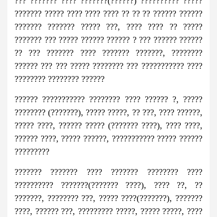
??? ??????? ???? ???????(??????) ?????????? ?????
??????? ????? ???? ???? ???? ?? ?? ?? ?????? ??????
??????? ??????? ????? ???, ???? ???? ?? ?????
??????? ??? ????? ?????? ?????? ? ??? ?????? ??????
?? ??? ??????? ???? ??????? ???????, ????????
?????? ??? ??? ????? ???????? ??? ??????????? ????
???????? ???????? ??????
?????? ??????????? ???????? ???? ?????? ?, ?????
???????? (???????), ????? ?????, ?? ???, ???? ??????,
????? ????, ?????? ????? (??????? ????), ???? ????,
?????? ????, ????? ??????, ??????????? ????? ??????
?????????
??????? ??????? ???? ??????? ???????? ????
?????????? ???????(??????? ????), ???? ??, ??
???????, ???????? ???, ????? ????(???????), ???????
????, ?????? ???, ????????? ?????, ????? ?????, ????