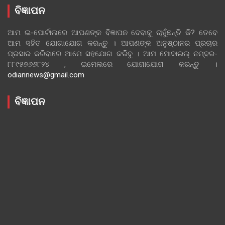
ବିଜ୍ଞାପନ
ଆମ ଇ-ପୋର୍ଟାଲରେ ଆପଣଙ୍କ ବିଜ୍ଞାପନ ଦେବାକୁ ଚାହୁଁଛନ୍ତି କି? ତେବେ
ଆମ ସହିତ ଯୋଗାଯୋଗ କରନ୍ତୁ । ଆପଣଙ୍କ ଅନୁଷ୍ଠାନର ପ୍ରଚାର
ପ୍ରସାର କରିବାରେ ଆମେ ସହଯୋଗ କରିବୁ । ଆମ ମୋବାଇଲ୍ ନମ୍ବର-
୮୮୯୫୭୬୬୮୨୪ , ଇମେଲରେ ଯୋଗାଯୋଗ କରନ୍ତୁ ।
odiannews@gmail.com
ବିଜ୍ଞାପନ