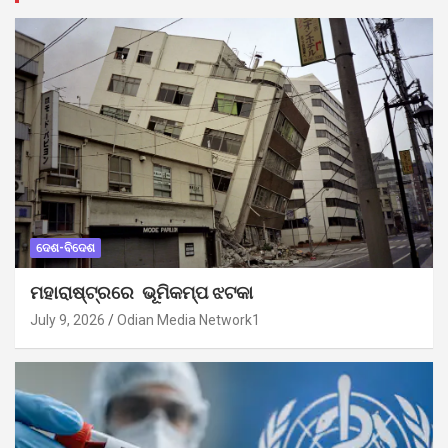
ଦେଶ-ବିଦେଶ
ମହାରାଷ୍ଟ୍ରରେ ଭୂମିକମ୍ପ ଝଟକା
July 9, 2026
Odian Media Network1