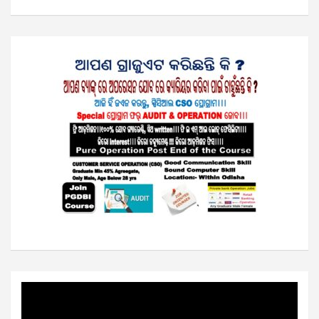
Video
Player