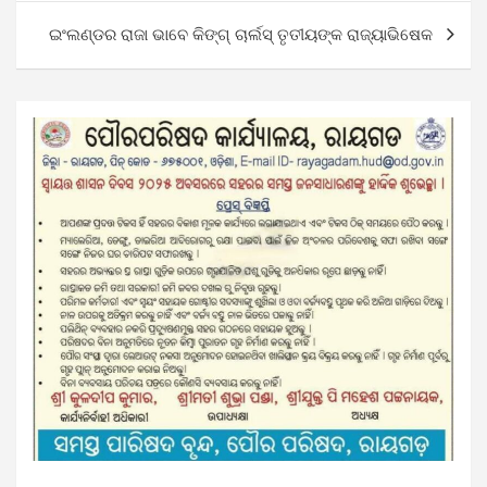
ଇଂଲଣ୍ଡର ରାଜା ଭାବେ କିଙ୍ଗ୍‌ ଚାର୍ଲସ୍‌ ତୃତୀୟଙ୍କ ରାଜ୍ୟାଭିଷେକ