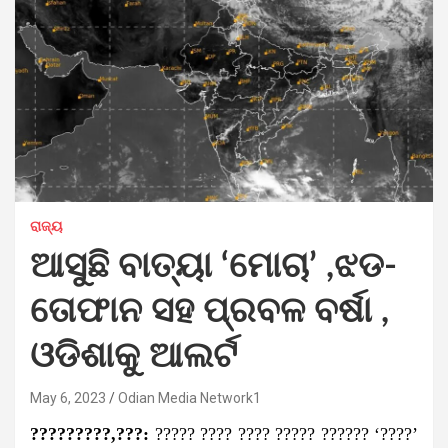
ରାଜ୍ୟ
ଆସୁଛି ବାତ୍ୟା ‘ମୋଚା’ ,ଝଡ-
ତୋଫାନ ସହ ପ୍ରବଳ ବର୍ଷା ,
ଓଡିଶାକୁ ଆଲର୍ଟ
May 6, 2023
Odian Media Network1
?????????,???:
????? ???? ???? ????? ?????? ‘????’