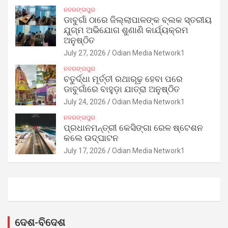
ନବରଙ୍ଗପୁର
ଡାବୁଗାଁ ଠାରେ ଜିଲ୍ଲାପାଳଙ୍କ ବ୍ଲକ ସ୍ତରୀୟ
ଯୁଗ୍ମ ଅଭିଯୋଗ ଶୁଣାଣି କାର୍ଯ୍ୟକ୍ରମ
ଅନୁଷ୍ଠିତ
July 27, 2026
Odian Media Network1
ନବରଙ୍ଗପୁର
ଚତୁର୍ଦ୍ଧା ମୂର୍ତ୍ତୀ ରଥାରୂଢ଼ ହେବା ପରେ
ଡାବୁଗାଁରେ ବାହୁଡ଼ା ଯାତ୍ରା ଅନୁଷ୍ଠିତ
July 24, 2026
Odian Media Network1
ନବରଙ୍ଗପୁର
ପ୍ରଧାନମନ୍ତ୍ରୀ କେସିଙ୍ଗା ରେଳ ଷ୍ଟେଶନ
କଲେ ଉଦ୍‌ଘାଟନ
July 17, 2026
Odian Media Network1
ଦେଶ-ବିଦେଶ