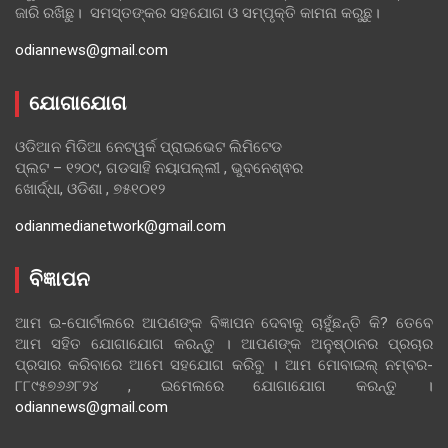
ଜାରି ରଖିଛୁ। ସମସ୍ତଙ୍କର ସହଯୋଗ ଓ ସମ୍ପୃକ୍ତି କାମନା କରୁଛୁ।
odiannews@gmail.com
ଯୋଗାଯୋଗ
ଓଡିଆନ ମିଡିଆ ନେଟୱର୍କ ପ୍ରାଇଭେଟ ଲିମିଟେଡ
ପ୍ଲଟ – ୧୨୦୯, ଗଡସାହି ନୟାପଲ୍ଲୀ , ଭୁବନେଶ୍ଵର
ଖୋର୍ଦ୍ଧା, ଓଡିଶା , ୭୫୧୦୧୨
odianmedianetwork@gmail.com
ବିଜ୍ଞାପନ
ଆମ ଇ-ପୋର୍ଟାଲରେ ଆପଣଙ୍କ ବିଜ୍ଞାପନ ଦେବାକୁ ଚାହୁଁଛନ୍ତି କି? ତେବେ
ଆମ ସହିତ ଯୋଗାଯୋଗ କରନ୍ତୁ । ଆପଣଙ୍କ ଅନୁଷ୍ଠାନର ପ୍ରଚାର
ପ୍ରସାର କରିବାରେ ଆମେ ସହଯୋଗ କରିବୁ । ଆମ ମୋବାଇଲ୍ ନମ୍ବର-
୮୮୯୫୭୬୬୮୨୪ , ଇମେଲରେ ଯୋଗାଯୋଗ କରନ୍ତୁ ।
odiannews@gmail.com