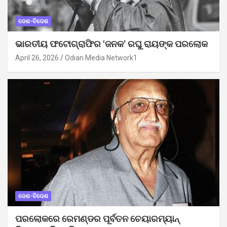
ଦେଶ-ବିଦେଶ
ଭାରତୀୟ ଫଟୋଗ୍ରାଫିର ‘ଜନକ’ ରଘୁ ରାୟଙ୍କ ପରଲୋକ
April 26, 2026
Odian Media Network1
ଦେଶ-ବିଦେଶ
ପରଲୋକରେ ରେମଣ୍ଡର ପୂର୍ବତନ ଚେୟାରମ୍ୟାନ୍