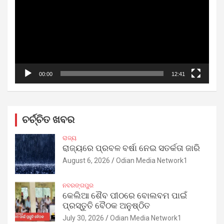
00:00
12:41
ଚର୍ଚ୍ଚିତ ଖବର
ରାଜ୍ୟ
ରାଜ୍ୟରେ ପ୍ରବଳ ବର୍ଷା ନେଇ ସତର୍କତା ଜାରି
August 6, 2026
Odian Media Network1
ନବରଙ୍ଗପୁର
କେଲିଆ ଶୈବ ପୀଠରେ ବୋଲବମ ପାଇଁ
ପ୍ରସ୍ତୁତି ବୈଠକ ଅନୁଷ୍ଠିତ
July 30, 2026
Odian Media Network1