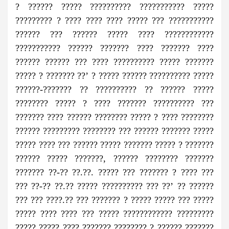
? ?????? ????? ?????????? ??????????? ?????
????????? ? ???? ???? ???? ????? ??? ???????????
?????? ??? ?????? ????? ???? ????????????
??????????? ?????? ??????? ???? ??????? ????
?????? ?????? ??? ???? ?????????? ????? ???????
????? ? ??????? ??’ ? ????? ?????? ?????????? ?????
??????-??????? ?? ?????????? ?? ?????? ?????
???????? ????? ? ???? ??????? ?????????? ???
??????? ???? ?????? ???????? ????? ? ???? ????????
?????? ????????? ???????? ??? ?????? ??????? ?????
????? ???? ??? ?????? ????? ??????? ????? ? ???????
?????? ????? ???????, ?????? ???????? ???????
??????? ??-?? ??.??. ????? ??? ??????? ? ???? ???
??? ??-?? ??.?? ????? ?????????? ??? ??’ ?? ??????
??? ??? ????.?? ??? ??????? ? ????? ????? ??? ?????
????? ???? ???? ??? ????? ???????????? ?????????
????? ????? ???? ??????? ???????? ? ?????? ???????