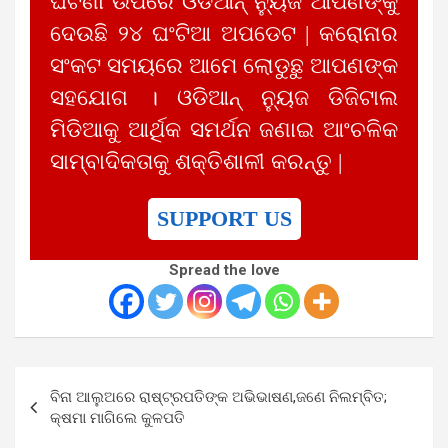
ଘଟଣା ଉପରେ ଓଡିଆନ୍ ନ୍ୟୁଜ ଆପଣଙ୍କୁ
ଦେଉଛି ୨୪ ଘଂଟିଆ ଅପଡେଟ | କରୋନାର
ସଂକଟ ସମୟରେ ଆମେ ଲୋଡୁଛୁ ଆପଣଙ୍କ
ସହଯୋଗ । ଓଡିଆନ୍ ନ୍ୟୁଜ ଡିଜିଟାଲ
ମିଡିଆକୁ ଆର୍ଥିକ ସମର୍ଥନ ଜଣାଇ ଆଂଚଳିକ
ସାମ୍ବାଦିକତାକୁ ଶକ୍ତିଶାଳୀ କରନ୍ତୁ |
SUPPORT US
Spread the love
Post
ବିନା ଆଲୁଅରେ ରାଷ୍ଟ୍ରପତିଙ୍କ ଅଭିଭାଷଣ,ଜଣେ ନିଲମ୍ବିତ;
navigation
କ୍ଷମା ମାଗିଲେ କୁଳପତି