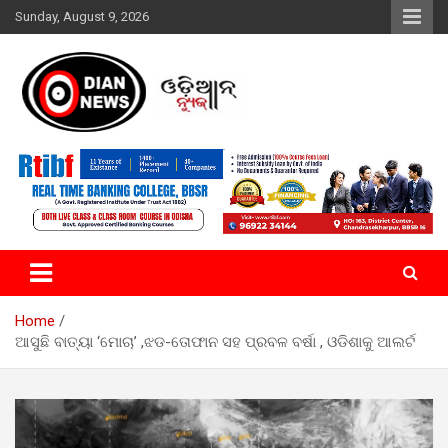
Skip
Sunday, August 9, 2026
to
content
ସାରା ଦୁନିଆର ଖବର ଆପଣଙ୍କ ହାତମୁଠାରେ…
ଓଡିଆନ୍ ନ୍ୟୁଜ
Home
ଆସୁଛି ବାତ୍ୟା ‘ମୋଚା’ ,ଝଡ-ତୋଫାନ ସହ ପ୍ରବଳ ବର୍ଷା , ଓଡିଶାକୁ ଆଲର୍ଟ