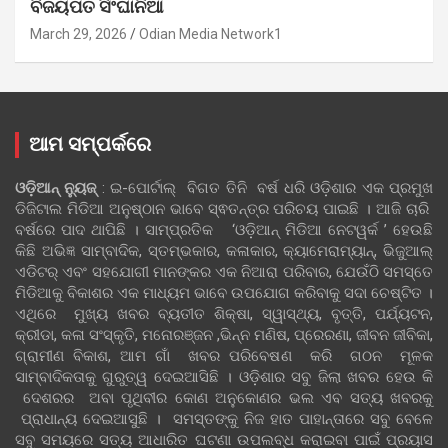
ବିଜୟପତ ସିଂଘାନିଆ
March 29, 2026
Odian Media Network1
ଆମ ସମ୍ପର୍କରେ
ଓଡ଼ିଆନ୍‍ ନ୍ୟୁଜ୍‍
: ଇ-ପୋର୍ଟାଲ୍ ବିଗତ ତିନି ବର୍ଷ ଧରି ଓଡ଼ିଶାର ଏକ ପ୍ରମୁଖ
ଡିଜିଟାଲ ମିଡିଆ ଅନୁଷ୍ଠାନ ଭାବେ ସ୍ଵତନ୍ତ୍ର ପରିଚୟ ପାଇଛି । ଆଜି ଚାରି
ବର୍ଷରେ ପାଦ ଥାପିଛି । ସାମ୍ପ୍ରତିକ ‘ଓଡ଼ିଆନ୍‍ ମିଡିଆ ନେଟୱର୍କ ’ ହେଉଛି
କିଛି ଅଭିଜ୍ଞ ସାମ୍ବାଦିକ, ସ୍ତମ୍ଭକାର, କଳାକାର, କ୍ୟାମେରାମ୍ୟାନ୍, ଭିଜୁଆଲ୍
ଏଡିଟର୍ ଏବଂ ସହଯୋଗୀ ମାନଙ୍କର ଏକ ନିଆରା ପରିବାର, ଯେଉଁଠି ସମସ୍ତେ
ମିଡିଆକୁ ବିକାଶର ଏକ ମାଧ୍ୟମ ଭାବେ ଉପଯୋଗ କରିବାକୁ ସଦା ଚେଷ୍ଟିତ ।
ଏଥିରେ ମୁଖ୍ୟ ଖବର ବ୍ୟତୀତ ଶିକ୍ଷା, ସ୍ୱାସ୍ଥ୍ୟ, ବୃତ୍ତି, ପର୍ଯ୍ୟଟନ,
କ୍ରୀଡା, କଳା ସଂସ୍କୃତି, ମନୋରଞ୍ଜନ ,ଭିନ୍ନ ମଣିଷ, ପ୍ରେରଣା, ଜୀବନ ଜୀବିକା,
ଗ୍ରାମୀଣ ବିକାଶ, ଆମ ଗାଁ ଖବର ପରିବେଷଣ କରି ଗଠନ ମୂଳକ
ସାମ୍ବାଦିକତାକୁ ଗୁରୁତ୍ୱ ଦେଇଆସିଛି । ଓଡ଼ିଶାର ସବୁ ଜିଲା ଖବର ହେଉ କି
ଦେଶରର ଅବା ପୃଥିବୀର କୋଣ ଅନୁକୋଣର ଭଲ ଏବ ସତ୍ୟ ଖବରକୁ
ପ୍ରାଧାନ୍ୟ ଦେଇଆସୁଛି । ସମସ୍ତଙ୍କୁ ନିଜ ହାତ ପାହାନ୍ତାରେ ସବୁ ବେଳେ
ସବୁ ସମୟରେ ସତ୍ୟ ଆଧାରିତ ଘଟଣା ଉପଲବ୍ଧ କରାଇବା ପାଇଁ ପ୍ରୟାସ