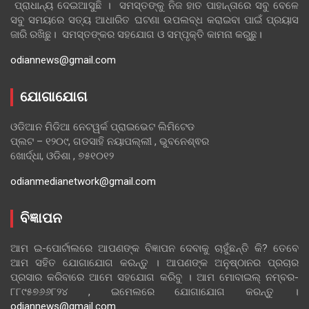
ପ୍ରାଧାନ୍ୟ ଦେଇଆସୁଛି । ସମସ୍ତଙ୍କୁ ନିଜ ହାତ ପାହାନ୍ତାରେ ସବୁ ବେଳେ
ସବୁ ସମୟରେ ସତ୍ୟ ଆଧାରିତ ଘଟଣା ଉପଲବ୍ଧ କରାଇବା ପାଇଁ ପ୍ରୟାସ
ଜାରି ରଖିଛୁ। ସମସ୍ତଙ୍କର ସହଯୋଗ ଓ ସମ୍ପୃକ୍ତି କାମନା କରୁଛୁ।
odiannews@gmail.com
ଯୋଗାଯୋଗ
ଓଡିଆନ ମିଡିଆ ନେଟୱର୍କ ପ୍ରାଇଭେଟ ଲିମିଟେଡ
ପ୍ଲଟ – ୧୨୦୯, ଗଡସାହି ନୟାପଲ୍ଲୀ , ଭୁବନେଶ୍ଵର
ଖୋର୍ଦ୍ଧା, ଓଡିଶା , ୭୫୧୦୧୨
odianmedianetwork@gmail.com
ବିଜ୍ଞାପନ
ଆମ ଇ-ପୋର୍ଟାଲରେ ଆପଣଙ୍କ ବିଜ୍ଞାପନ ଦେବାକୁ ଚାହୁଁଛନ୍ତି କି? ତେବେ
ଆମ ସହିତ ଯୋଗାଯୋଗ କରନ୍ତୁ । ଆପଣଙ୍କ ଅନୁଷ୍ଠାନର ପ୍ରଚାର
ପ୍ରସାର କରିବାରେ ଆମେ ସହଯୋଗ କରିବୁ । ଆମ ମୋବାଇଲ୍ ନମ୍ବର-
୮୮୯୫୭୬୬୮୨୪ , ଇମେଲରେ ଯୋଗାଯୋଗ କରନ୍ତୁ ।
odiannews@gmail.com