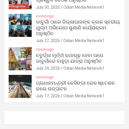
ପ୍ରସ୍ତୁତି ବୈଠକ ଅନୁଷ୍ଠିତ
July 30, 2026
Odian Media Network1
ନବରଙ୍ଗପୁର
ଡାବୁଗାଁ ଠାରେ ଜିଲ୍ଲାପାଳଙ୍କ ବ୍ଲକ ସ୍ତରୀୟ
ଯୁଗ୍ମ ଅଭିଯୋଗ ଶୁଣାଣି କାର୍ଯ୍ୟକ୍ରମ
ଅନୁଷ୍ଠିତ
July 27, 2026
Odian Media Network1
ନବରଙ୍ଗପୁର
ଚତୁର୍ଦ୍ଧା ମୂର୍ତ୍ତୀ ରଥାରୂଢ଼ ହେବା ପରେ
ଡାବୁଗାଁରେ ବାହୁଡ଼ା ଯାତ୍ରା ଅନୁଷ୍ଠିତ
July 24, 2026
Odian Media Network1
ନବରଙ୍ଗପୁର
ପ୍ରଧାନମନ୍ତ୍ରୀ କେସିଙ୍ଗା ରେଳ ଷ୍ଟେଶନ
କଲେ ଉଦ୍‌ଘାଟନ
July 17, 2026
Odian Media Network1