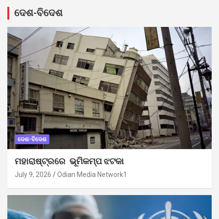
ଦେଶ-ବିଦେଶ
ଦେଶ-ବିଦେଶ
ମହାରାଷ୍ଟ୍ରରେ ଭୂମିକମ୍ପ ଝଟକା
July 9, 2026
Odian Media Network1