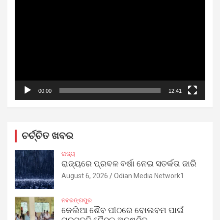
Player
00:00
12:41
ଚର୍ଚ୍ଚିତ ଖବର
ରାଜ୍ୟ
ରାଜ୍ୟରେ ପ୍ରବଳ ବର୍ଷା ନେଇ ସତର୍କତା ଜାରି
August 6, 2026
Odian Media Network1
ନବରଙ୍ଗପୁର
କେଲିଆ ଶୈବ ପୀଠରେ ବୋଲବମ ପାଇଁ