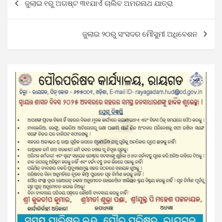
ଜୁଲାଇ ୧ରୁ ଅଗଷ୍ଟ ୩୧ଯାଏଁ ଚାଲିବ ଅମରନାଥ ଯାତ୍ରା
navigation
ଜୁଲାଇ ୨୦ରୁ ସଂସଦର ମୌସୁମୀ ଅଧିବେଶନ