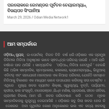
ପରଲୋକରେ ରେମଣ୍ଡର ପୂର୍ବତନ ଚେୟାରମ୍ୟାନ୍
ବିଜୟପତ ସିଂଘାନିଆ
March 29, 2026
Odian Media Network1
ଆମ ସମ୍ପର୍କରେ
ଓଡ଼ିଆନ୍‍ ନ୍ୟୁଜ୍‍
: ଇ-ପୋର୍ଟାଲ୍ ବିଗତ ତିନି ବର୍ଷ ଧରି ଓଡ଼ିଶାର ଏକ ପ୍ରମୁଖ
ଡିଜିଟାଲ ମିଡିଆ ଅନୁଷ୍ଠାନ ଭାବେ ସ୍ଵତନ୍ତ୍ର ପରିଚୟ ପାଇଛି । ଆଜି ଚାରି
ବର୍ଷରେ ପାଦ ଥାପିଛି । ସାମ୍ପ୍ରତିକ ‘ଓଡ଼ିଆନ୍‍ ମିଡିଆ ନେଟୱର୍କ ’ ହେଉଛି
କିଛି ଅଭିଜ୍ଞ ସାମ୍ବାଦିକ, ସ୍ତମ୍ଭକାର, କଳାକାର, କ୍ୟାମେରାମ୍ୟାନ୍, ଭିଜୁଆଲ୍
ଏଡିଟର୍ ଏବଂ ସହଯୋଗୀ ମାନଙ୍କର ଏକ ନିଆରା ପରିବାର, ଯେଉଁଠି ସମସ୍ତେ
ମିଡିଆକୁ ବିକାଶର ଏକ ମାଧ୍ୟମ ଭାବେ ଉପଯୋଗ କରିବାକୁ ସଦା ଚେଷ୍ଟିତ ।
ଏଥିରେ ମୁଖ୍ୟ ଖବର ବ୍ୟତୀତ ଶିକ୍ଷା, ସ୍ୱାସ୍ଥ୍ୟ, ବୃତ୍ତି, ପର୍ଯ୍ୟଟନ,
କ୍ରୀଡା, କଳା ସଂସ୍କୃତି, ମନୋରଞ୍ଜନ ,ଭିନ୍ନ ମଣିଷ, ପ୍ରେରଣା, ଜୀବନ ଜୀବିକା,
ଗ୍ରାମୀଣ ବିକାଶ, ଆମ ଗାଁ ଖବର ପରିବେଷଣ କରି ଗଠନ ମୂଳକ
ସାମ୍ବାଦିକତାକୁ ଗୁରୁତ୍ୱ ଦେଇଆସିଛି । ଓଡ଼ିଶାର ସବୁ ଜିଲା ଖବର ହେଉ କି
ଦେଶରର ଅବା ପୃଥିବୀର କୋଣ ଅନୁକୋଣର ଭଲ ଏବ ସତ୍ୟ ଖବରକୁ