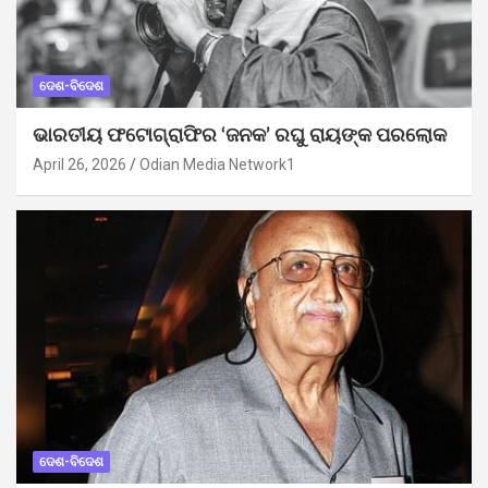
ଦେଶ-ବିଦେଶ
ଭାରତୀୟ ଫଟୋଗ୍ରାଫିର ‘ଜନକ’ ରଘୁ ରାୟଙ୍କ ପରଲୋକ
April 26, 2026
Odian Media Network1
ଦେଶ-ବିଦେଶ