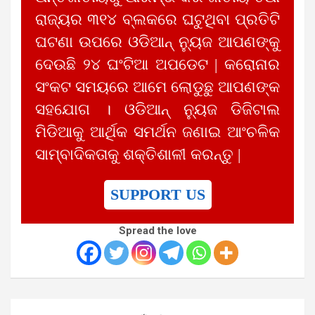
ରାଜ୍ୟର ୩୧୪ ବ୍ଲକରେ ଘଟୁଥିବା ପ୍ରତିଟି
ଘଟଣା ଉପରେ ଓଡିଆନ୍ ନ୍ୟୁଜ ଆପଣଙ୍କୁ
ଦେଉଛି ୨୪ ଘଂଟିଆ ଅପଡେଟ | କରୋନାର
ସଂକଟ ସମୟରେ ଆମେ ଲୋଡୁଛୁ ଆପଣଙ୍କ
ସହଯୋଗ । ଓଡିଆନ୍ ନ୍ୟୁଜ ଡିଜିଟାଲ
ମିଡିଆକୁ ଆର୍ଥିକ ସମର୍ଥନ ଜଣାଇ ଆଂଚଳିକ
ସାମ୍ବାଦିକତାକୁ ଶକ୍ତିଶାଳୀ କରନ୍ତୁ |
SUPPORT US
Spread the love
Post