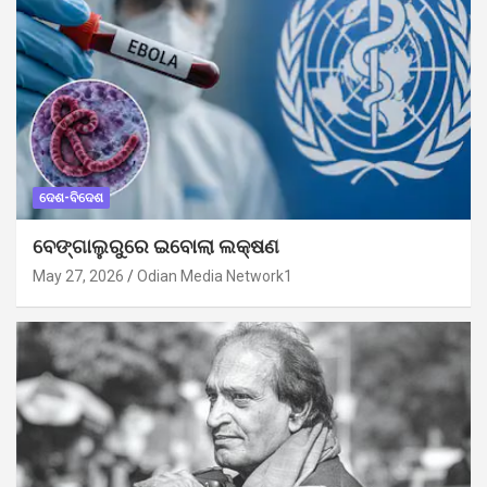
ଦେଶ-ବିଦେଶ
ବେଙ୍ଗାଲୁରୁରେ ଇବୋଲା ଲକ୍ଷଣ
May 27, 2026
Odian Media Network1