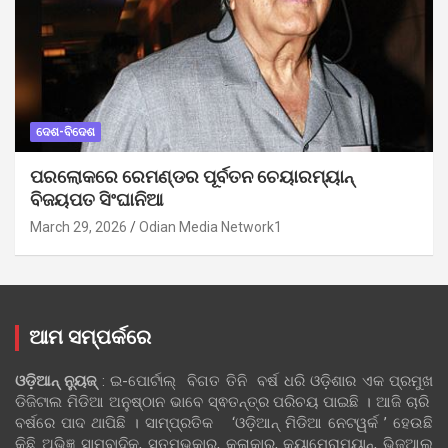
ଦେଶ-ବିଦେଶ
ପରଲୋକରେ ରେମଣ୍ଡର ପୂର୍ବତନ ଚେୟାରମ୍ୟାନ୍
ବିଜୟପତ ସିଂଘାନିଆ
March 29, 2026
Odian Media Network1
ଆମ ସମ୍ପର୍କରେ
ଓଡ଼ିଆନ୍‍ ନ୍ୟୁଜ୍‍
: ଇ-ପୋର୍ଟାଲ୍ ବିଗତ ତିନି ବର୍ଷ ଧରି ଓଡ଼ିଶାର ଏକ ପ୍ରମୁଖ
ଡିଜିଟାଲ ମିଡିଆ ଅନୁଷ୍ଠାନ ଭାବେ ସ୍ଵତନ୍ତ୍ର ପରିଚୟ ପାଇଛି । ଆଜି ଚାରି
ବର୍ଷରେ ପାଦ ଥାପିଛି । ସାମ୍ପ୍ରତିକ ‘ଓଡ଼ିଆନ୍‍ ମିଡିଆ ନେଟୱର୍କ ’ ହେଉଛି
କିଛି ଅଭିଜ୍ଞ ସାମ୍ବାଦିକ, ସ୍ତମ୍ଭକାର, କଳାକାର, କ୍ୟାମେରାମ୍ୟାନ୍, ଭିଜୁଆଲ୍