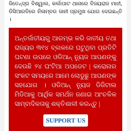
ଜିତେନ୍ଦ୍ର ବିଶ୍ୱାଲ, କର୍ଲାପାଟ ଥାନାରେ ବିଜୟରାଜ ମାଝୀ,
ଡିସିଆରବିରେ ନିଳାମ୍ବର ଜାନୀ ପ୍ରମୁଖ ଯୋଗ ଦେଇଛନ୍ତି
।
ଅନ୍ତର୍ଜାତୀୟରୁ ଆରମ୍ଭ କରି ଜାତୀୟ ତଥା
ରାଜ୍ୟର ୩୧୪ ବ୍ଲକରେ ଘଟୁଥିବା ପ୍ରତିଟି
ଘଟଣା ଉପରେ ଓଡିଆନ୍ ନ୍ୟୁଜ ଆପଣଙ୍କୁ
ଦେଉଛି ୨୪ ଘଂଟିଆ ଅପଡେଟ | କରୋନାର
ସଂକଟ ସମୟରେ ଆମେ ଲୋଡୁଛୁ ଆପଣଙ୍କ
ସହଯୋଗ । ଓଡିଆନ୍ ନ୍ୟୁଜ ଡିଜିଟାଲ
ମିଡିଆକୁ ଆର୍ଥିକ ସମର୍ଥନ ଜଣାଇ ଆଂଚଳିକ
ସାମ୍ବାଦିକତାକୁ ଶକ୍ତିଶାଳୀ କରନ୍ତୁ |
SUPPORT US