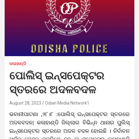
କଳାହାଣ୍ଡି
ପୋଲିସ୍ ଇନ୍ସପେକ୍ଟର
ସ୍ତରରେ ଅଦଳବଦଳ
August 28, 2023
Odian Media Network1
ଭବାନୀପାଟଣା ,୨୮।୮ :ପୋଲିସ୍ ଇନ୍ସପେକ୍ଟର ସ୍ତରରେ
ଅଦଳବଦଳ| କଳାହାଣ୍ଡି ଜିଲ୍ଲାର ବିଭିନ୍ନ ଥାନାର ପୁଲିସ୍
ଇନ୍ସପେକ୍ଟର ସ୍ତରରେ ଅଦଳ ବଦଳ ହୋଇଛି । ନିର୍ବାଚନ