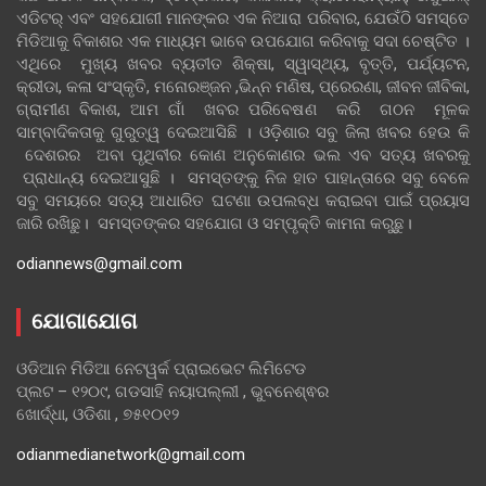
ଏଡିଟର୍ ଏବଂ ସହଯୋଗୀ ମାନଙ୍କର ଏକ ନିଆରା ପରିବାର, ଯେଉଁଠି ସମସ୍ତେ
ମିଡିଆକୁ ବିକାଶର ଏକ ମାଧ୍ୟମ ଭାବେ ଉପଯୋଗ କରିବାକୁ ସଦା ଚେଷ୍ଟିତ ।
ଏଥିରେ ମୁଖ୍ୟ ଖବର ବ୍ୟତୀତ ଶିକ୍ଷା, ସ୍ୱାସ୍ଥ୍ୟ, ବୃତ୍ତି, ପର୍ଯ୍ୟଟନ,
କ୍ରୀଡା, କଳା ସଂସ୍କୃତି, ମନୋରଞ୍ଜନ ,ଭିନ୍ନ ମଣିଷ, ପ୍ରେରଣା, ଜୀବନ ଜୀବିକା,
ଗ୍ରାମୀଣ ବିକାଶ, ଆମ ଗାଁ ଖବର ପରିବେଷଣ କରି ଗଠନ ମୂଳକ
ସାମ୍ବାଦିକତାକୁ ଗୁରୁତ୍ୱ ଦେଇଆସିଛି । ଓଡ଼ିଶାର ସବୁ ଜିଲା ଖବର ହେଉ କି
ଦେଶରର ଅବା ପୃଥିବୀର କୋଣ ଅନୁକୋଣର ଭଲ ଏବ ସତ୍ୟ ଖବରକୁ
ପ୍ରାଧାନ୍ୟ ଦେଇଆସୁଛି । ସମସ୍ତଙ୍କୁ ନିଜ ହାତ ପାହାନ୍ତାରେ ସବୁ ବେଳେ
ସବୁ ସମୟରେ ସତ୍ୟ ଆଧାରିତ ଘଟଣା ଉପଲବ୍ଧ କରାଇବା ପାଇଁ ପ୍ରୟାସ
ଜାରି ରଖିଛୁ। ସମସ୍ତଙ୍କର ସହଯୋଗ ଓ ସମ୍ପୃକ୍ତି କାମନା କରୁଛୁ।
odiannews@gmail.com
ଯୋଗାଯୋଗ
ଓଡିଆନ ମିଡିଆ ନେଟୱର୍କ ପ୍ରାଇଭେଟ ଲିମିଟେଡ
ପ୍ଲଟ – ୧୨୦୯, ଗଡସାହି ନୟାପଲ୍ଲୀ , ଭୁବନେଶ୍ଵର
ଖୋର୍ଦ୍ଧା, ଓଡିଶା , ୭୫୧୦୧୨
odianmedianetwork@gmail.com