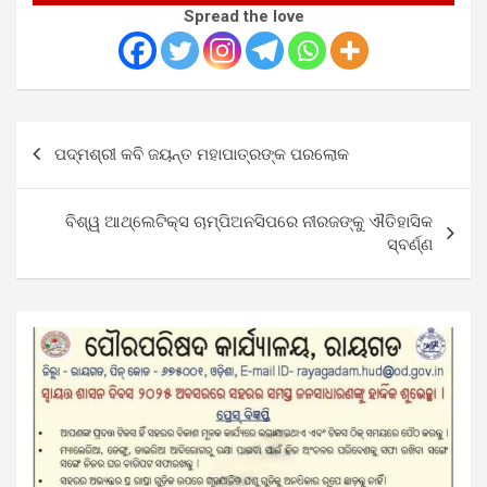
Spread the love
Post
ପଦ୍ମଶ୍ରୀ କବି ଜୟନ୍ତ ମହାପାତ୍ରଙ୍କ ପରଲୋକ
navigation
ବିଶ୍ୱ ଆଥ୍‌ଲେଟିକ୍ସ ଚାମ୍ପିଅନସିପରେ ନୀରଜଙ୍କୁ ଐତିହାସିକ
ସ୍ବର୍ଣ୍ଣ