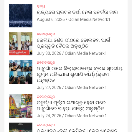
ରାଜ୍ୟ
ରାଜ୍ୟରେ ପ୍ରବଳ ବର୍ଷା ନେଇ ସତର୍କତା ଜାରି
August 6, 2026
Odian Media Network1
ନବରଙ୍ଗପୁର
କେଲିଆ ଶୈବ ପୀଠରେ ବୋଲବମ ପାଇଁ
ପ୍ରସ୍ତୁତି ବୈଠକ ଅନୁଷ୍ଠିତ
July 30, 2026
Odian Media Network1
ନବରଙ୍ଗପୁର
ଡାବୁଗାଁ ଠାରେ ଜିଲ୍ଲାପାଳଙ୍କ ବ୍ଲକ ସ୍ତରୀୟ
ଯୁଗ୍ମ ଅଭିଯୋଗ ଶୁଣାଣି କାର୍ଯ୍ୟକ୍ରମ
ଅନୁଷ୍ଠିତ
July 27, 2026
Odian Media Network1
ନବରଙ୍ଗପୁର
ଚତୁର୍ଦ୍ଧା ମୂର୍ତ୍ତୀ ରଥାରୂଢ଼ ହେବା ପରେ
ଡାବୁଗାଁରେ ବାହୁଡ଼ା ଯାତ୍ରା ଅନୁଷ୍ଠିତ
July 24, 2026
Odian Media Network1
ନବରଙ୍ଗପୁର
ପ୍ରଧାନମନ୍ତ୍ରୀ କେସିଙ୍ଗା ରେଳ ଷ୍ଟେଶନ