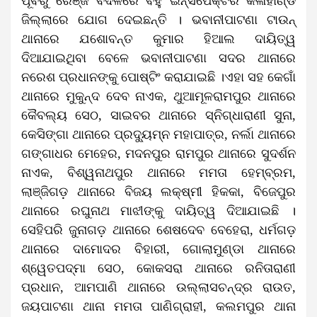
ପୂର୍ବରୁ ରେଞ୍ଜ ବଦଳିରେ ବହୁ ଇନ୍ସପେକ୍ଟର କଳାହାଣ୍ଡି
ଜିଲ୍ଲାରେ ଯୋଗ ଦେଇଛନ୍ତି । ଭବାନୀପାଟଣା ଟାଉନ୍
ଥାନାରେ ଯଶୋବନ୍ତ କୁମାର ହିଆଲ ଦାୟିତ୍ୱ
ଦିଆଯାଇଥିବା ବେଳେ ଭବାନୀପାଟଣା ସଦର ଥାନାରେ
ନରେଶ ପ୍ରଧାନଙ୍କୁ ପୋଷ୍ଟିଂ କରାଯାଇଛି ।ଏହା ସହ କେଗାଁ
ଥାନାରେ ମୁକୁନ୍ଦ ଦେବ ନାଏକ, ଥୁଆମୂଳରାମପୁର ଥାନାରେ
କୈବଲ୍ୟ ସେଠ, ସାଇବର ଥାନାରେ ସ୍ନିଗ୍ଧାରାଣୀ ସୁନା,
କେସିଙ୍ଗା ଥାନାରେ ପ୍ରଦ୍ୟୁମ୍ନ ମହାପାତ୍ର, ନର୍ଲା ଥାନାରେ
ଗଙ୍ଗାଧର ମେହେର, ମଦନପୁର ରାମପୁର ଥାନାରେ ସୁଦର୍ଶନ
ନାଏକ, ବିଶ୍ୱନାଥପୁର ଥାନାରେ ମମତା ହେମ୍ବ୍ରମ,
ଲାଞ୍ଜିଗଡ଼ ଥାନାରେ ବିଜୟ ଲକ୍ଷ୍ମୀ ହିକକା, ବିଜେପୁର
ଥାନାରେ ରଘୁନାଥ ମାଝୀଙ୍କୁ ଦାୟିତ୍ୱ ଦିଆଯାଇଛି ।
ସେହିପରି ଜୁନାଗଡ଼ ଥାନାରେ ଶେଷଦେବ ବେହେରା, ଧର୍ମଗଡ଼
ଥାନାରେ ଦାମୋଦର ବିହାରୀ, ଗୋଲାମୁଣ୍ଡା ଥାନାରେ
ଶ୍ୱେତପଦ୍ମା ସେଠ, କୋକସରା ଥାନାରେ ରନିତାରାଣୀ
ପ୍ରଧାନ, ଆମପାଣି ଥାନାରେ ଉଲ୍ଲାସଚନ୍ଦ୍ର ରାଉତ,
ଜୟପାଟଣା ଥାନା ମମତା ପାଣିଗ୍ରାହୀ, କଲମପୁର ଥାନା