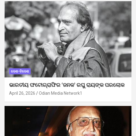
ଦେଶ-ବିଦେଶ
ଭାରତୀୟ ଫଟୋଗ୍ରାଫିର ‘ଜନକ’ ରଘୁ ରାୟଙ୍କ ପରଲୋକ
April 26, 2026
Odian Media Network1