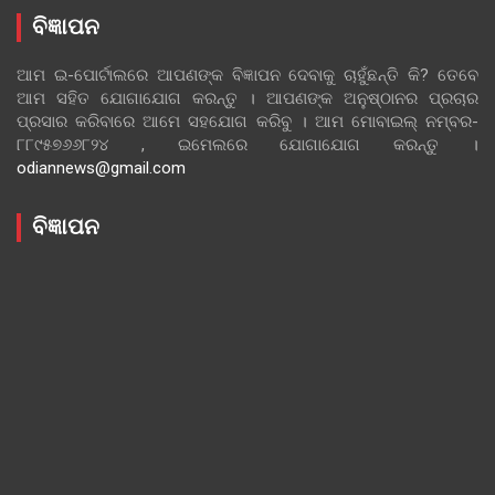
ବିଜ୍ଞାପନ
ଆମ ଇ-ପୋର୍ଟାଲରେ ଆପଣଙ୍କ ବିଜ୍ଞାପନ ଦେବାକୁ ଚାହୁଁଛନ୍ତି କି? ତେବେ
ଆମ ସହିତ ଯୋଗାଯୋଗ କରନ୍ତୁ । ଆପଣଙ୍କ ଅନୁଷ୍ଠାନର ପ୍ରଚାର
ପ୍ରସାର କରିବାରେ ଆମେ ସହଯୋଗ କରିବୁ । ଆମ ମୋବାଇଲ୍ ନମ୍ବର-
୮୮୯୫୭୬୬୮୨୪ , ଇମେଲରେ ଯୋଗାଯୋଗ କରନ୍ତୁ ।
odiannews@gmail.com
ବିଜ୍ଞାପନ