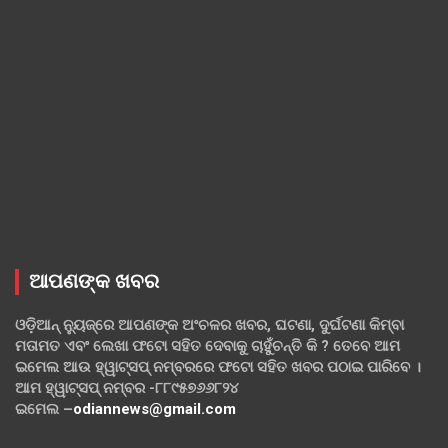
ଆପଣଙ୍କ ଖବର
ଓଡ଼ିଆନ୍ ନ୍ୟୁଜ୍‌ରେ ଆପଣଙ୍କ ଅଂଚଳର ଖବର, ଘଟଣା, ଦୁର୍ଘଟଣା କିମ୍ବା
ମତାମତ ଏବଂ ଲେଖା ଫଟୋ ସହିତ ଦେବାକୁ ଚାହୁଁଚନ୍ତି କି ? ତେବେ ଆମ
ଇମେଲ ଆଉ ହ୍ୱାଟ୍‌ସପ୍ ନମ୍ବରରେ ଫଟୋ ସହିତ ଖବର ପଠାଇ ପାରିବେ ।
ଆମ ହ୍ୱାଟ୍‌ସପ୍ ନମ୍ବର -୮୮୯୫୭୬୬୮୨୪
ଇମେଲ –
odiannews@gmail.com