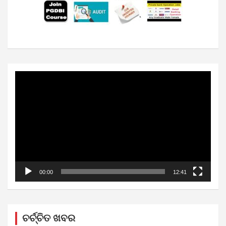
Video
Player
00:00
12:41
ଚର୍ଚ୍ଚିତ ଖବର