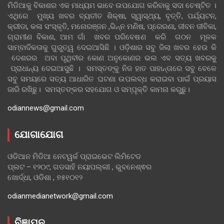
ମିଡିଆକୁ ବିକାଶର ଏକ ମାଧ୍ୟମ ଭାବେ ଉପଯୋଗ କରିବାକୁ ସଦା ଚେଷ୍ଟିତ ।
ଏଥିରେ ମୁଖ୍ୟ ଖବର ବ୍ୟତୀତ ଶିକ୍ଷା, ସ୍ୱାସ୍ଥ୍ୟ, ବୃତ୍ତି, ପର୍ଯ୍ୟଟନ,
କ୍ରୀଡା, କଳା ସଂସ୍କୃତି, ମନୋରଞ୍ଜନ ,ଭିନ୍ନ ମଣିଷ, ପ୍ରେରଣା, ଜୀବନ ଜୀବିକା,
ଗ୍ରାମୀଣ ବିକାଶ, ଆମ ଗାଁ ଖବର ପରିବେଷଣ କରି ଗଠନ ମୂଳକ
ସାମ୍ବାଦିକତାକୁ ଗୁରୁତ୍ୱ ଦେଇଆସିଛି । ଓଡ଼ିଶାର ସବୁ ଜିଲା ଖବର ହେଉ କି
ଦେଶରର ଅବା ପୃଥିବୀର କୋଣ ଅନୁକୋଣର ଭଲ ଏବ ସତ୍ୟ ଖବରକୁ
ପ୍ରାଧାନ୍ୟ ଦେଇଆସୁଛି । ସମସ୍ତଙ୍କୁ ନିଜ ହାତ ପାହାନ୍ତାରେ ସବୁ ବେଳେ
ସବୁ ସମୟରେ ସତ୍ୟ ଆଧାରିତ ଘଟଣା ଉପଲବ୍ଧ କରାଇବା ପାଇଁ ପ୍ରୟାସ
ଜାରି ରଖିଛୁ। ସମସ୍ତଙ୍କର ସହଯୋଗ ଓ ସମ୍ପୃକ୍ତି କାମନା କରୁଛୁ।
odiannews@gmail.com
ଯୋଗାଯୋଗ
ଓଡିଆନ ମିଡିଆ ନେଟୱର୍କ ପ୍ରାଇଭେଟ ଲିମିଟେଡ
ପ୍ଲଟ – ୧୨୦୯, ଗଡସାହି ନୟାପଲ୍ଲୀ , ଭୁବନେଶ୍ଵର
ଖୋର୍ଦ୍ଧା, ଓଡିଶା , ୭୫୧୦୧୨
odianmedianetwork@gmail.com
ବିଜ୍ଞାପନ