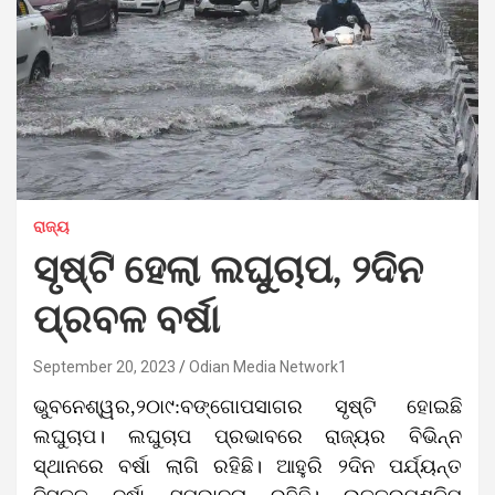
ରାଜ୍ୟ
ସୃଷ୍ଟି ହେଲା ଲଘୁଚାପ, ୨ଦିନ
ପ୍ରବଳ ବର୍ଷା
September 20, 2023
Odian Media Network1
ଭୁବନେଶ୍ୱର,୨୦ା୯:ବଙ୍ଗୋପସାଗର ସୃଷ୍ଟି ହୋଇଛି
ଲଘୁଚାପ। ଲଘୁଚାପ ପ୍ରଭାବରେ ରାଜ୍ୟର ବିଭିନ୍ନ
ସ୍ଥାନରେ ବର୍ଷା ଲାଗି ରହିଛି। ଆହୁରି ୨ଦିନ ପର୍ଯ୍ୟନ୍ତ