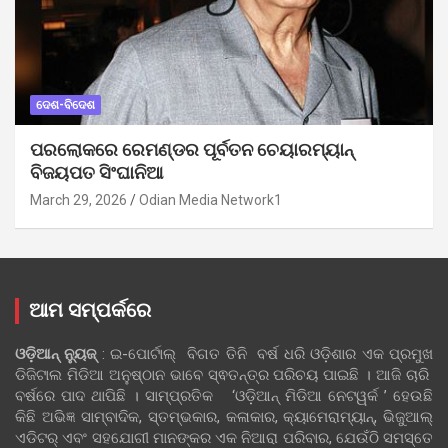
ଦେଶ-ବିଦେଶ
ପରଲୋକରେ ରେମଣ୍ଡର ପୂର୍ବତନ ଚେୟାରମ୍ୟାନ୍
ବିଜୟପତ ସିଂଘାନିଆ
March 29, 2026
Odian Media Network1
ଆମ ସମ୍ପର୍କରେ
ଓଡ଼ିଆନ୍‍ ନ୍ୟୁଜ୍‍
: ଇ-ପୋର୍ଟାଲ୍ ବିଗତ ତିନି ବର୍ଷ ଧରି ଓଡ଼ିଶାର ଏକ ପ୍ରମୁଖ
ଡିଜିଟାଲ ମିଡିଆ ଅନୁଷ୍ଠାନ ଭାବେ ସ୍ଵତନ୍ତ୍ର ପରିଚୟ ପାଇଛି । ଆଜି ଚାରି
ବର୍ଷରେ ପାଦ ଥାପିଛି । ସାମ୍ପ୍ରତିକ ‘ଓଡ଼ିଆନ୍‍ ମିଡିଆ ନେଟୱର୍କ ’ ହେଉଛି
କିଛି ଅଭିଜ୍ଞ ସାମ୍ବାଦିକ, ସ୍ତମ୍ଭକାର, କଳାକାର, କ୍ୟାମେରାମ୍ୟାନ୍, ଭିଜୁଆଲ୍
ଏଡିଟର୍ ଏବଂ ସହଯୋଗୀ ମାନଙ୍କର ଏକ ନିଆରା ପରିବାର, ଯେଉଁଠି ସମସ୍ତେ