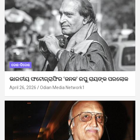
ଦେଶ-ବିଦେଶ
ଭାରତୀୟ ଫଟୋଗ୍ରାଫିର ‘ଜନକ’ ରଘୁ ରାୟଙ୍କ ପରଲୋକ
April 26, 2026
Odian Media Network1