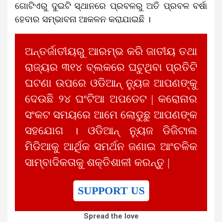
ଗୋଟିଏରୁ ଦୁଇଟି ସ୍ଥାନରେ ପ୍ରବଳରୁ ଅତି ପ୍ରବଳ ବର୍ଷା
ହେବାର ସମ୍ଭାବନା ଆକଳନ କରାଯାଇଛି ।
ଅନ୍ତର୍ଜାତୀୟରୁ ଆରମ୍ଭ କରି ଜାତୀୟ ତଥା
ରାଜ୍ୟର ୩୧୪ ବ୍ଲକରେ ଘଟୁଥିବା ପ୍ରତିଟି
ଘଟଣା ଉପରେ ଓଡିଆନ୍ ନ୍ୟୁଜ ଆପଣଙ୍କୁ
ଦେଉଛି ୨୪ ଘଂଟିଆ ଅପଡେଟ | କରୋନାର
ସଂକଟ ସମୟରେ ଆମେ ଲୋଡୁଛୁ ଆପଣଙ୍କ
ସହଯୋଗ । ଓଡିଆନ୍ ନ୍ୟୁଜ ଡିଜିଟାଲ
ମିଡିଆକୁ ଆର୍ଥିକ ସମର୍ଥନ ଜଣାଇ ଆଂଚଳିକ
ସାମ୍ବାଦିକତାକୁ ଶକ୍ତିଶାଳୀ କରନ୍ତୁ |
SUPPORT US
Spread the love