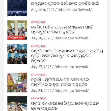
ରାଜ୍ୟରେ ପ୍ରବଳ ବର୍ଷା ନେଇ ସତର୍କତା ଜାରି
August 6, 2026
Odian Media Network1
ନବରଙ୍ଗପୁର
କେଲିଆ ଶୈବ ପୀଠରେ ବୋଲବମ ପାଇଁ
ପ୍ରସ୍ତୁତି ବୈଠକ ଅନୁଷ୍ଠିତ
July 30, 2026
Odian Media Network1
ନବରଙ୍ଗପୁର
ଡାବୁଗାଁ ଠାରେ ଜିଲ୍ଲାପାଳଙ୍କ ବ୍ଲକ ସ୍ତରୀୟ
ଯୁଗ୍ମ ଅଭିଯୋଗ ଶୁଣାଣି କାର୍ଯ୍ୟକ୍ରମ
ଅନୁଷ୍ଠିତ
July 27, 2026
Odian Media Network1
ନବରଙ୍ଗପୁର
ଚତୁର୍ଦ୍ଧା ମୂର୍ତ୍ତୀ ରଥାରୂଢ଼ ହେବା ପରେ
ଡାବୁଗାଁରେ ବାହୁଡ଼ା ଯାତ୍ରା ଅନୁଷ୍ଠିତ
July 24, 2026
Odian Media Network1
ନବରଙ୍ଗପୁର
ପ୍ରଧାନମନ୍ତ୍ରୀ କେସିଙ୍ଗା ରେଳ ଷ୍ଟେଶନ
କଲେ ଉଦ୍‌ଘାଟନ