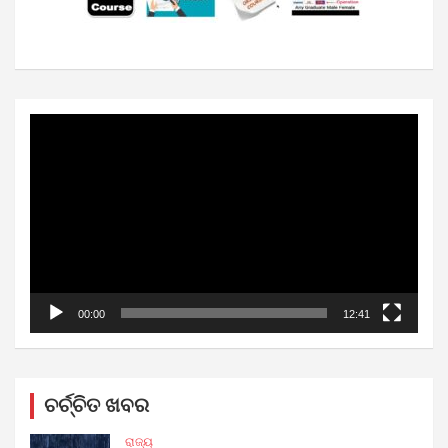
Video
Player
00:00
12:41
ଚର୍ଚ୍ଚିତ ଖବର
ରାଜ୍ୟ