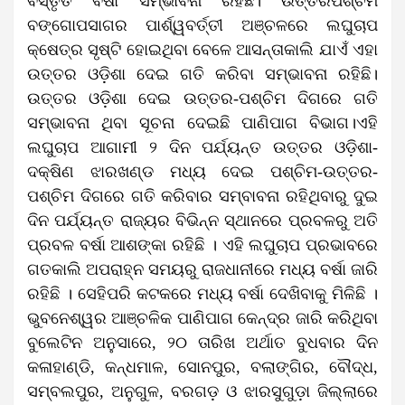
ବିସ୍ତୃତ ବର୍ଷା ସମ୍ଭାବନା ରହିଛି। ଉତ୍ତରପଶ୍ଚିମ
ବଙ୍ଗୋପସାଗର ପାର୍ଶ୍ୱବର୍ତ୍ତୀ ଅଞ୍ଚଳରେ ଲଘୁଚାପ
କ୍ଷେତ୍ର ସୃଷ୍ଟି ହୋଇଥିବା ବେଳେ ଆସନ୍ତାକାଲି ଯାଏଁ ଏହା
ଉତ୍ତର ଓଡ଼ିଶା ଦେଇ ଗତି କରିବା ସମ୍ଭାବନା ରହିଛି।
ଉତ୍ତର ଓଡ଼ିଶା ଦେଇ ଉତ୍ତର-ପଶ୍ଚିମ ଦିଗରେ ଗତି
ସମ୍ଭାବନା ଥିବା ସୂଚନା ଦେଇଛି ପାଣିପାଗ ବିଭାଗ।ଏହି
ଲଘୁଚାପ ଆଗାମୀ ୨ ଦିନ ପର୍ଯ୍ୟନ୍ତ ଉତ୍ତର ଓଡ଼ିଶା-
ଦକ୍ଷିଣ ଝାରଖଣ୍ଡ ମଧ୍ୟ ଦେଇ ପଶ୍ଚିମ-ଉତ୍ତର-
ପଶ୍ଚିମ ଦିଗରେ ଗତି କରିବାର ସମ୍ବାବନା ରହିଥିବାରୁ ଦୁଇ
ଦିନ ପର୍ଯ୍ୟନ୍ତ ରାଜ୍ୟର ବିଭିନ୍ନ ସ୍ଥାନରେ ପ୍ରବଳରୁ ଅତି
ପ୍ରବଳ ବର୍ଷା ଆଶଙ୍କା ରହିଛି । ଏହି ଲଘୁଚାପ ପ୍ରଭାବରେ
ଗତକାଲି ଅପରାହ୍ନ ସମୟରୁ ରାଜଧାନୀରେ ମଧ୍ୟ ବର୍ଷା ଜାରି
ରହିଛି । ସେହିପରି କଟକରେ ମଧ୍ୟ ବର୍ଷା ଦେଖିବାକୁ ମିଳିଛି ।
ଭୁବନେଶ୍ୱର ଆଞ୍ଚଳିକ ପାଣିପାଗ କେନ୍ଦ୍ର ଜାରି କରିଥିବା
ବୁଲେଟିନ ଅନୁସାରେ, ୨୦ ତାରିଖ ଅର୍ଥାତ ବୁଧବାର ଦିନ
କଳାହାଣ୍ଡି, କନ୍ଧମାଳ, ସୋନପୁର, ବଲାଙ୍ଗିର, ବୌଦ୍ଧ,
ସମ୍ବଲପୁର, ଅନୁଗୁଳ, ବରଗଡ଼ ଓ ଝାରସୁଗୁଡ଼ା ଜିଲ୍ଲାରେ