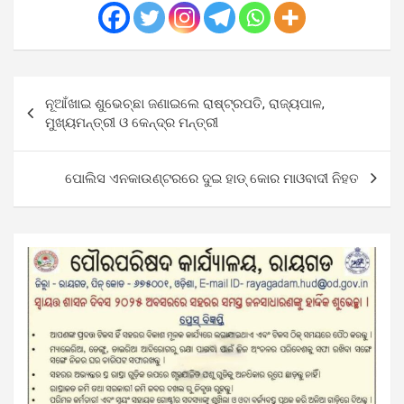
Post
ନୂଆଁଖାଇ ଶୁଭେଚ୍ଛା ଜଣାଇଲେ ରାଷ୍ଟ୍ରପତି, ରାଜ୍ୟପାଳ,
navigation
ମୁଖ୍ୟମନ୍ତ୍ରୀ ଓ କେନ୍ଦ୍ର ମନ୍ତ୍ରୀ
ପୋଲିସ ଏନକାଉଣ୍ଟରରେ ଦୁଇ ହାଡ୍ କୋର ମାଓବାଦୀ ନିହତ