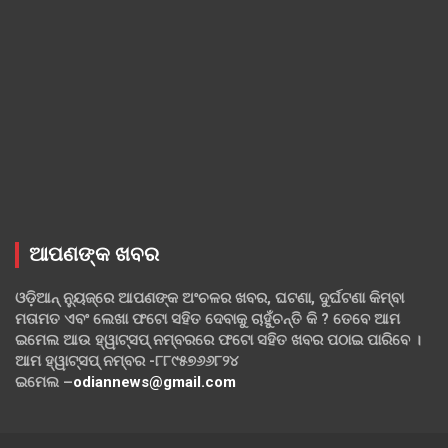
ଆପଣଙ୍କ ଖବର
ଓଡ଼ିଆନ୍ ନ୍ୟୁଜ୍‌ରେ ଆପଣଙ୍କ ଅଂଚଳର ଖବର, ଘଟଣା, ଦୁର୍ଘଟଣା କିମ୍ବା
ମତାମତ ଏବଂ ଲେଖା ଫଟୋ ସହିତ ଦେବାକୁ ଚାହୁଁଚନ୍ତି କି ? ତେବେ ଆମ
ଇମେଲ ଆଉ ହ୍ୱାଟ୍‌ସପ୍ ନମ୍ବରରେ ଫଟୋ ସହିତ ଖବର ପଠାଇ ପାରିବେ ।
ଆମ ହ୍ୱାଟ୍‌ସପ୍ ନମ୍ବର -୮୮୯୫୭୬୬୮୨୪
ଇମେଲ –
odiannews@gmail.com