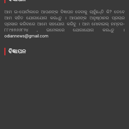
ଆମ ଇ-ପୋର୍ଟାଲରେ ଆପଣଙ୍କ ବିଜ୍ଞାପନ ଦେବାକୁ ଚାହୁଁଛନ୍ତି କି? ତେବେ
ଆମ ସହିତ ଯୋଗାଯୋଗ କରନ୍ତୁ । ଆପଣଙ୍କ ଅନୁଷ୍ଠାନର ପ୍ରଚାର
ପ୍ରସାର କରିବାରେ ଆମେ ସହଯୋଗ କରିବୁ । ଆମ ମୋବାଇଲ୍ ନମ୍ବର-
୮୮୯୫୭୬୬୮୨୪ , ଇମେଲରେ ଯୋଗାଯୋଗ କରନ୍ତୁ ।
odiannews@gmail.com
ବିଜ୍ଞାପନ