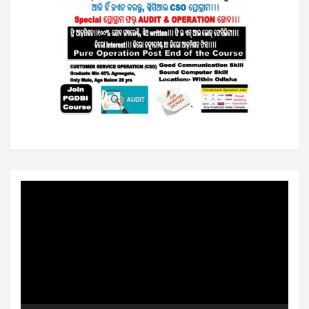
Video
Player