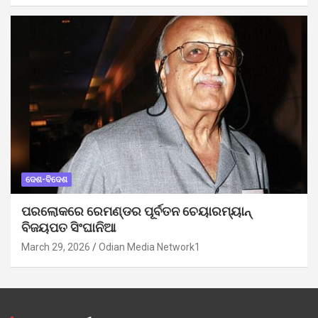
ଦେଶ-ବିଦେଶ
ପରଲୋକରେ ରେମଣ୍ଡର ପୂର୍ବତନ ଚେୟାରମ୍ୟାନ୍
ବିଜୟପତ ସିଂଘାନିଆ
March 29, 2026
Odian Media Network1