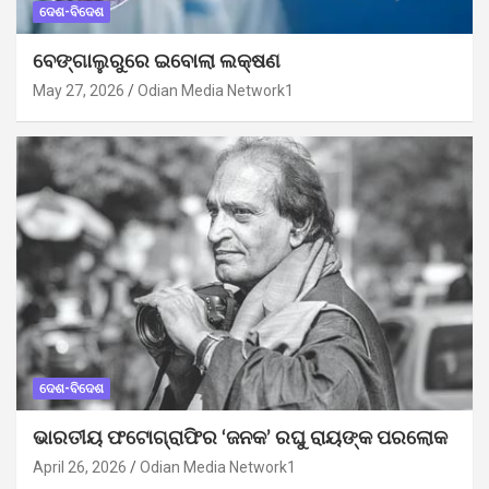
ଦେଶ-ବିଦେଶ
ବେଙ୍ଗାଲୁରୁରେ ଇବୋଲା ଲକ୍ଷଣ
May 27, 2026
Odian Media Network1
ଦେଶ-ବିଦେଶ
ଭାରତୀୟ ଫଟୋଗ୍ରାଫିର ‘ଜନକ’ ରଘୁ ରାୟଙ୍କ ପରଲୋକ
April 26, 2026
Odian Media Network1