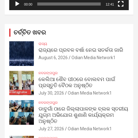
00:00
12:41
ଚର୍ଚ୍ଚିତ ଖବର
ରାଜ୍ୟ
ରାଜ୍ୟରେ ପ୍ରବଳ ବର୍ଷା ନେଇ ସତର୍କତା ଜାରି
August 6, 2026
Odian Media Network1
ନବରଙ୍ଗପୁର
କେଲିଆ ଶୈବ ପୀଠରେ ବୋଲବମ ପାଇଁ
ପ୍ରସ୍ତୁତି ବୈଠକ ଅନୁଷ୍ଠିତ
July 30, 2026
Odian Media Network1
ନବରଙ୍ଗପୁର
ଡାବୁଗାଁ ଠାରେ ଜିଲ୍ଲାପାଳଙ୍କ ବ୍ଲକ ସ୍ତରୀୟ
ଯୁଗ୍ମ ଅଭିଯୋଗ ଶୁଣାଣି କାର୍ଯ୍ୟକ୍ରମ
ଅନୁଷ୍ଠିତ
July 27, 2026
Odian Media Network1