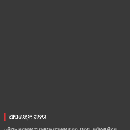
ଆପଣଙ୍କ ଖବର
ଓଡ଼ିଆନ୍ ନ୍ୟୁଜ୍‌ରେ ଆପଣଙ୍କ ଅଂଚଳର ଖବର, ଘଟଣା, ଦୁର୍ଘଟଣା କିମ୍ବା