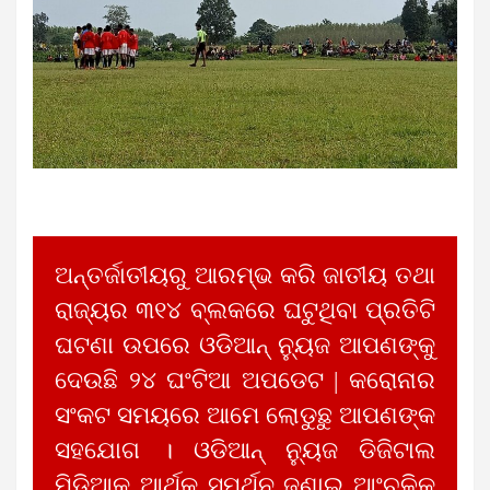
ଅନ୍ତର୍ଜାତୀୟରୁ ଆରମ୍ଭ କରି ଜାତୀୟ ତଥା
ରାଜ୍ୟର ୩୧୪ ବ୍ଲକରେ ଘଟୁଥିବା ପ୍ରତିଟି
ଘଟଣା ଉପରେ ଓଡିଆନ୍ ନ୍ୟୁଜ ଆପଣଙ୍କୁ
ଦେଉଛି ୨୪ ଘଂଟିଆ ଅପଡେଟ | କରୋନାର
ସଂକଟ ସମୟରେ ଆମେ ଲୋଡୁଛୁ ଆପଣଙ୍କ
ସହଯୋଗ । ଓଡିଆନ୍ ନ୍ୟୁଜ ଡିଜିଟାଲ
ମିଡିଆକୁ ଆର୍ଥିକ ସମର୍ଥନ ଜଣାଇ ଆଂଚଳିକ