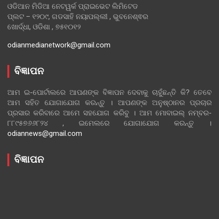
ଓଡିଆନ ମିଡିଆ ନେଟୱର୍କ ପ୍ରାଇଭେଟ ଲିମିଟେଡ
ପ୍ଲଟ – ୧୨୦୯, ଗଡସାହି ନୟାପଲ୍ଲୀ , ଭୁବନେଶ୍ଵର
ଖୋର୍ଦ୍ଧା, ଓଡିଶା , ୭୫୧୦୧୨
odianmedianetwork@gmail.com
ବିଜ୍ଞାପନ
ଆମ ଇ-ପୋର୍ଟାଲରେ ଆପଣଙ୍କ ବିଜ୍ଞାପନ ଦେବାକୁ ଚାହୁଁଛନ୍ତି କି? ତେବେ
ଆମ ସହିତ ଯୋଗାଯୋଗ କରନ୍ତୁ । ଆପଣଙ୍କ ଅନୁଷ୍ଠାନର ପ୍ରଚାର
ପ୍ରସାର କରିବାରେ ଆମେ ସହଯୋଗ କରିବୁ । ଆମ ମୋବାଇଲ୍ ନମ୍ବର-
୮୮୯୫୭୬୬୮୨୪ , ଇମେଲରେ ଯୋଗାଯୋଗ କରନ୍ତୁ ।
odiannews@gmail.com
ବିଜ୍ଞାପନ