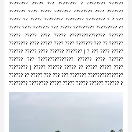
???????? ????? ??? ???????? ? ???????? ??????
??????? ???? ????? ??????? ???????? ???? ???????
????? ?? ????? ???????? ???????? ???????? ? ? ???
????? ???? ??????? ??? ????? ????????? ????????? ??
????? ????? ???? ????? ??????????????? ??????
???????? ???? ????? ???? ???? ??????? ??? ?? ??????
?????? ????? ???? ?????? ??????? | ? ??? ???? ?????
?????? ??? ??????????????? ?????? ???? ??????
???????? | ????? ?????? ????? ?? ????? ????? ????
?????? ?? ????? ??? ??? ??? ??????? ???????????????
???????? ???????? ????? ????? ????? ?????? ?????? ?