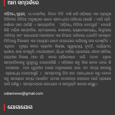
ଆମ ସମ୍ପର୍କରେ
ଓଡ଼ିଆନ୍‍ ନ୍ୟୁଜ୍‍
: ଇ-ପୋର୍ଟାଲ୍ ବିଗତ ତିନି ବର୍ଷ ଧରି ଓଡ଼ିଶାର ଏକ ପ୍ରମୁଖ
ଡିଜିଟାଲ ମିଡିଆ ଅନୁଷ୍ଠାନ ଭାବେ ସ୍ଵତନ୍ତ୍ର ପରିଚୟ ପାଇଛି । ଆଜି ଚାରି
ବର୍ଷରେ ପାଦ ଥାପିଛି । ସାମ୍ପ୍ରତିକ ‘ଓଡ଼ିଆନ୍‍ ମିଡିଆ ନେଟୱର୍କ ’ ହେଉଛି
କିଛି ଅଭିଜ୍ଞ ସାମ୍ବାଦିକ, ସ୍ତମ୍ଭକାର, କଳାକାର, କ୍ୟାମେରାମ୍ୟାନ୍, ଭିଜୁଆଲ୍
ଏଡିଟର୍ ଏବଂ ସହଯୋଗୀ ମାନଙ୍କର ଏକ ନିଆରା ପରିବାର, ଯେଉଁଠି ସମସ୍ତେ
ମିଡିଆକୁ ବିକାଶର ଏକ ମାଧ୍ୟମ ଭାବେ ଉପଯୋଗ କରିବାକୁ ସଦା ଚେଷ୍ଟିତ ।
ଏଥିରେ ମୁଖ୍ୟ ଖବର ବ୍ୟତୀତ ଶିକ୍ଷା, ସ୍ୱାସ୍ଥ୍ୟ, ବୃତ୍ତି, ପର୍ଯ୍ୟଟନ,
କ୍ରୀଡା, କଳା ସଂସ୍କୃତି, ମନୋରଞ୍ଜନ ,ଭିନ୍ନ ମଣିଷ, ପ୍ରେରଣା, ଜୀବନ ଜୀବିକା,
ଗ୍ରାମୀଣ ବିକାଶ, ଆମ ଗାଁ ଖବର ପରିବେଷଣ କରି ଗଠନ ମୂଳକ
ସାମ୍ବାଦିକତାକୁ ଗୁରୁତ୍ୱ ଦେଇଆସିଛି । ଓଡ଼ିଶାର ସବୁ ଜିଲା ଖବର ହେଉ କି
ଦେଶରର ଅବା ପୃଥିବୀର କୋଣ ଅନୁକୋଣର ଭଲ ଏବ ସତ୍ୟ ଖବରକୁ
ପ୍ରାଧାନ୍ୟ ଦେଇଆସୁଛି । ସମସ୍ତଙ୍କୁ ନିଜ ହାତ ପାହାନ୍ତାରେ ସବୁ ବେଳେ
ସବୁ ସମୟରେ ସତ୍ୟ ଆଧାରିତ ଘଟଣା ଉପଲବ୍ଧ କରାଇବା ପାଇଁ ପ୍ରୟାସ
ଜାରି ରଖିଛୁ। ସମସ୍ତଙ୍କର ସହଯୋଗ ଓ ସମ୍ପୃକ୍ତି କାମନା କରୁଛୁ।
odiannews@gmail.com
ଯୋଗାଯୋଗ