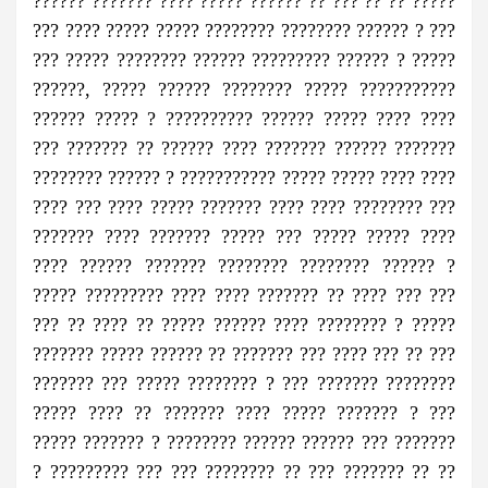
?????? ??????? ???? ????? ?????? ?? ??? ?? ?? ?????
??? ???? ????? ????? ???????? ???????? ?????? ? ???
??? ????? ???????? ?????? ????????? ?????? ? ?????
??????, ????? ?????? ???????? ????? ???????????
?????? ????? ? ?????????? ?????? ????? ???? ????
??? ??????? ?? ?????? ???? ??????? ?????? ???????
???????? ?????? ? ??????????? ????? ????? ???? ????
???? ??? ???? ????? ??????? ???? ???? ???????? ???
??????? ???? ??????? ????? ??? ????? ????? ????
???? ?????? ??????? ???????? ???????? ?????? ?
????? ????????? ???? ???? ??????? ?? ???? ??? ???
??? ?? ???? ?? ????? ?????? ???? ???????? ? ?????
??????? ????? ?????? ?? ??????? ??? ???? ??? ?? ???
??????? ??? ????? ???????? ? ??? ??????? ????????
????? ???? ?? ??????? ???? ????? ??????? ? ???
????? ??????? ? ???????? ?????? ?????? ??? ???????
? ????????? ??? ??? ???????? ?? ??? ??????? ?? ??