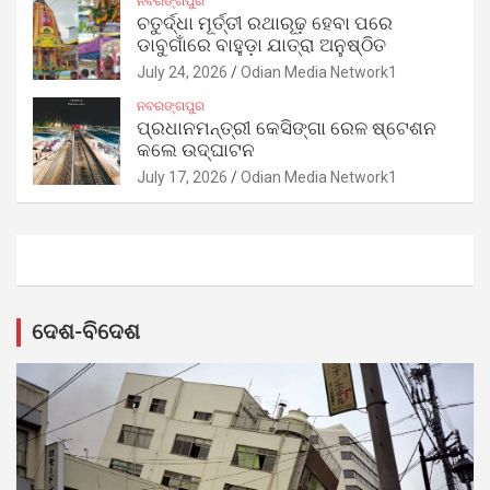
ନବରଙ୍ଗପୁର
ଚତୁର୍ଦ୍ଧା ମୂର୍ତ୍ତୀ ରଥାରୂଢ଼ ହେବା ପରେ
ଡାବୁଗାଁରେ ବାହୁଡ଼ା ଯାତ୍ରା ଅନୁଷ୍ଠିତ
July 24, 2026
Odian Media Network1
ନବରଙ୍ଗପୁର
ପ୍ରଧାନମନ୍ତ୍ରୀ କେସିଙ୍ଗା ରେଳ ଷ୍ଟେଶନ
କଲେ ଉଦ୍‌ଘାଟନ
July 17, 2026
Odian Media Network1
ଦେଶ-ବିଦେଶ