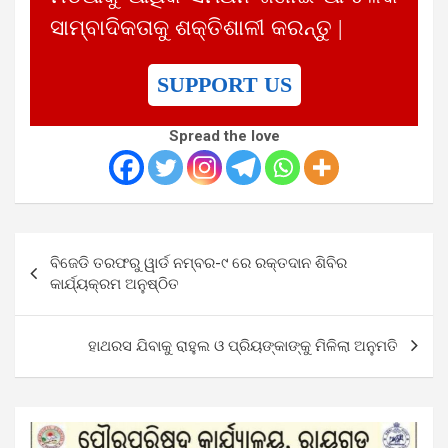
ସାମ୍ବାଦିକତାକୁ ଶକ୍ତିଶାଳୀ କରନ୍ତୁ |
SUPPORT US
Spread the love
Post
ବିଜେଡି ତରଫରୁ ୱାର୍ଡ ନମ୍ବର-୯ ରେ ରକ୍ତଦାନ ଶିବିର
navigation
କାର୍ଯ୍ୟକ୍ରମ ଅନୁଷ୍ଠିତ
ହାଥରସ ଯିବାକୁ ରାହୁଲ ଓ ପ୍ରିୟଙ୍କାଙ୍କୁ ମିଳିଲା ଅନୁମତି