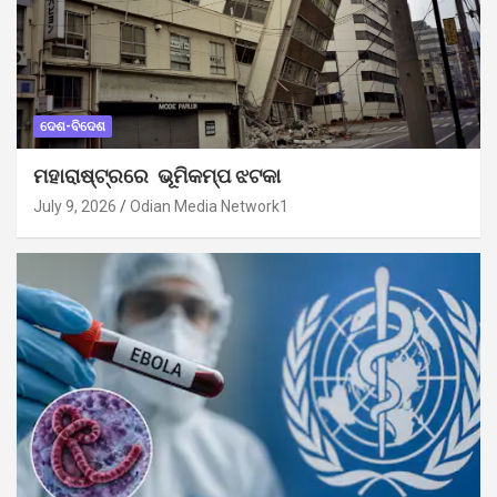
ଦେଶ-ବିଦେଶ
ମହାରାଷ୍ଟ୍ରରେ ଭୂମିକମ୍ପ ଝଟକା
July 9, 2026
Odian Media Network1