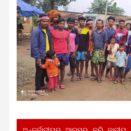
ଅନ୍ତର୍ଜାତୀୟରୁ ଆରମ୍ଭ କରି ଜାତୀୟ