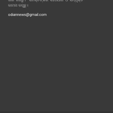
ଜାରି ରଖିଛୁ। ସମସ୍ତଙ୍କର ସହଯୋଗ ଓ ସମ୍ପୃକ୍ତି
କାମନା କରୁଛୁ।
odiannews@gmail.com