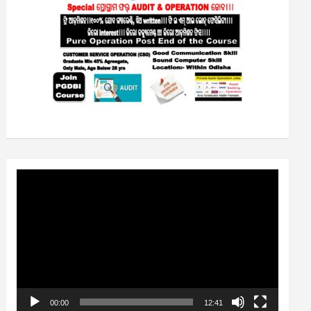
Video
Player
00:00
12:41