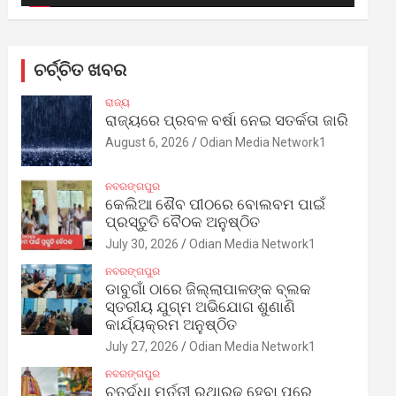
ଚର୍ଚ୍ଚିତ ଖବର
ରାଜ୍ୟ
ରାଜ୍ୟରେ ପ୍ରବଳ ବର୍ଷା ନେଇ ସତର୍କତା ଜାରି
August 6, 2026
Odian Media Network1
ନବରଙ୍ଗପୁର
କେଲିଆ ଶୈବ ପୀଠରେ ବୋଲବମ ପାଇଁ
ପ୍ରସ୍ତୁତି ବୈଠକ ଅନୁଷ୍ଠିତ
July 30, 2026
Odian Media Network1
ନବରଙ୍ଗପୁର
ଡାବୁଗାଁ ଠାରେ ଜିଲ୍ଲାପାଳଙ୍କ ବ୍ଲକ
ସ୍ତରୀୟ ଯୁଗ୍ମ ଅଭିଯୋଗ ଶୁଣାଣି
କାର୍ଯ୍ୟକ୍ରମ ଅନୁଷ୍ଠିତ
July 27, 2026
Odian Media Network1
ନବରଙ୍ଗପୁର
ଚତୁର୍ଦ୍ଧା ମୂର୍ତ୍ତୀ ରଥାରୂଢ଼ ହେବା ପରେ