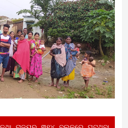
 ତଥା ରାଜ୍ୟର ୩୧୪ ବ୍ଲକରେ ଘଟୁଥିବା