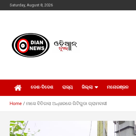
Skip
Saturday, August 8, 2026
to
content
ସାରା ଦୁନିଆର ଖବର ଆପଣଙ୍କ ହାତମୁଠାରେ…
ଓଡିଆନ୍ ନ୍ୟୁଜ
ଦେଶ-ବିଦେଶ
ରାଜ୍ୟ
ଜିଲ୍ଲା
ମନୋରଞ୍ଜନ
Home
ମାସେ ବିତିଗଲା ଅନ୍ଧାରରେ ଗିଟିଗୁଡା ଗ୍ରାମବାସୀ