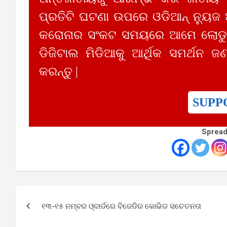
ପ୍ରତିଟି ଘଟଣା ଉପରେ ଓଡିଆନ୍ ନ୍ୟୁଜ
କରୋନାର ସଂକଟ ସମୟରେ ଆମେ ଲୋଡୁଛ
ଡିଜିଟାଲ ମିଡିଆକୁ ଆର୍ଥିକ ସମର୍ଥନ ଜଣ
କରନ୍ତୁ |
SUPP
Spread
Post
୧୩-୧୫ ନମ୍ବର ଓ୍ବାର୍ଡରେ ବିଜେଡିର କୋଭିଡ ସଚେତନତା
navigation