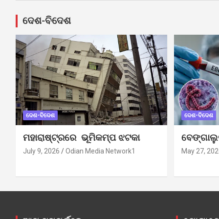
ଦେଶ-ବିଦେଶ
ଦେଶ-ବିଦେଶ
ଦେଶ-ବିଦେଶ
ମହାରାଷ୍ଟ୍ରରେ ଭୂମିକମ୍ପ ଝଟକା
ବେଙ୍ଗାଲ
July 9, 2026
Odian Media Network1
May 27, 202