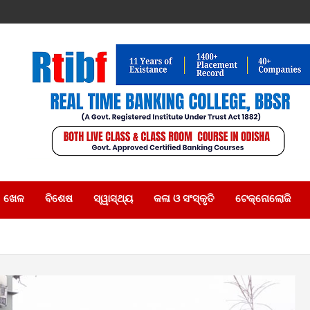
ଖେଳ
ବିଶେଷ
ସ୍ୱାସ୍ଥ୍ୟ
କଳା ଓ ସଂସ୍କୃତି
ଟେକ୍ନୋଲୋଜି