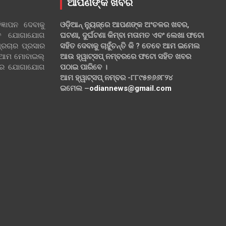
ଆପଣଙ୍କ ଖବର
୍ଞାପନ ଦେବାକୁ
ଓଡ଼ିଆନ୍ ନ୍ୟୁଜ୍‌ରେ ଆପଣଙ୍କ ଅଂଚଳର ଖବର,
ହିତ ଯୋଗାଯୋଗ
ଘଟଣା, ଦୁର୍ଘଟଣା କିମ୍ବା ମତାମତ ଏବଂ ଲେଖା ଫଟୋ
୍ରଚାର ପ୍ରସାର
ସହିତ ଦେବାକୁ ଚାହୁଁଚନ୍ତି କି ? ତେବେ ଆମ ଇମେଲ
 ଆମ ମୋବାଇଲ୍
ଆଉ ହ୍ୱାଟ୍‌ସପ୍ ନମ୍ବରରେ ଫଟୋ ସହିତ ଖବର
ଲରେ ଯୋଗାଯୋଗ
ପଠାଇ ପାରିବେ ।
ଆମ ହ୍ୱାଟ୍‌ସପ୍ ନମ୍ବର -୮୮୯୫୭୬୬୮୨୪
ଇମେଲ –
odiannews@gmail.com