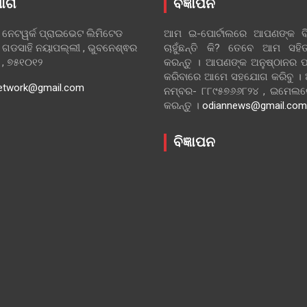
ୋଗ
ବିଜ୍ଞାପନ
 ନେଟୱର୍କ ପ୍ରାଇଭେଟ ଲିମିଟେଡ
ଆମ ଇ-ପୋର୍ଟାଲରେ ଆପଣଙ୍କ ବିଜ
 ଗଡସାହି ନୟାପଲ୍ଲୀ , ଭୁବନେଶ୍ଵର
ଚାହୁଁଛନ୍ତି କି? ତେବେ ଆମ ସ
ା , ୭୫୧୦୧୨
କରନ୍ତୁ । ଆପଣଙ୍କ ଅନୁଷ୍ଠାନର ପ
କରିବାରେ ଆମେ ସହଯୋଗ କରିବୁ ।
etwork@gmail.com
ନମ୍ବର- ୮୮୯୫୭୬୬୮୨୪ , ଇମେ
କରନ୍ତୁ ।
odiannews@gmail.com
ବିଜ୍ଞାପନ