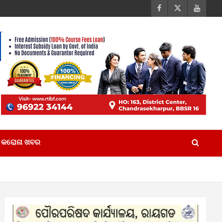
କରୋନା ଖବର