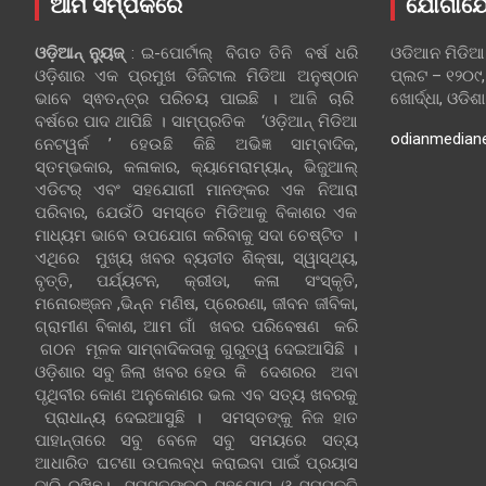
ଆମ ସମ୍ପର୍କରେ
ଯୋଗାଯ
ଓଡ଼ିଆନ୍‍ ନ୍ୟୁଜ୍‍
: ଇ-ପୋର୍ଟାଲ୍ ବିଗତ ତିନି ବର୍ଷ ଧରି
ଓଡିଆନ ମିଡିଆ
ଓଡ଼ିଶାର ଏକ ପ୍ରମୁଖ ଡିଜିଟାଲ ମିଡିଆ ଅନୁଷ୍ଠାନ
ପ୍ଲଟ – ୧୨୦୯,
ଭାବେ ସ୍ଵତନ୍ତ୍ର ପରିଚୟ ପାଇଛି । ଆଜି ଚାରି
ଖୋର୍ଦ୍ଧା, ଓଡିଶ
ବର୍ଷରେ ପାଦ ଥାପିଛି । ସାମ୍ପ୍ରତିକ ‘ଓଡ଼ିଆନ୍‍ ମିଡିଆ
odianmedian
ନେଟୱର୍କ ’ ହେଉଛି କିଛି ଅଭିଜ୍ଞ ସାମ୍ବାଦିକ,
ସ୍ତମ୍ଭକାର, କଳାକାର, କ୍ୟାମେରାମ୍ୟାନ୍, ଭିଜୁଆଲ୍
ଏଡିଟର୍ ଏବଂ ସହଯୋଗୀ ମାନଙ୍କର ଏକ ନିଆରା
ପରିବାର, ଯେଉଁଠି ସମସ୍ତେ ମିଡିଆକୁ ବିକାଶର ଏକ
ମାଧ୍ୟମ ଭାବେ ଉପଯୋଗ କରିବାକୁ ସଦା ଚେଷ୍ଟିତ ।
ଏଥିରେ ମୁଖ୍ୟ ଖବର ବ୍ୟତୀତ ଶିକ୍ଷା, ସ୍ୱାସ୍ଥ୍ୟ,
ବୃତ୍ତି, ପର୍ଯ୍ୟଟନ, କ୍ରୀଡା, କଳା ସଂସ୍କୃତି,
ମନୋରଞ୍ଜନ ,ଭିନ୍ନ ମଣିଷ, ପ୍ରେରଣା, ଜୀବନ ଜୀବିକା,
ଗ୍ରାମୀଣ ବିକାଶ, ଆମ ଗାଁ ଖବର ପରିବେଷଣ କରି
ଗଠନ ମୂଳକ ସାମ୍ବାଦିକତାକୁ ଗୁରୁତ୍ୱ ଦେଇଆସିଛି ।
ଓଡ଼ିଶାର ସବୁ ଜିଲା ଖବର ହେଉ କି ଦେଶରର ଅବା
ପୃଥିବୀର କୋଣ ଅନୁକୋଣର ଭଲ ଏବ ସତ୍ୟ ଖବରକୁ
ପ୍ରାଧାନ୍ୟ ଦେଇଆସୁଛି । ସମସ୍ତଙ୍କୁ ନିଜ ହାତ
ପାହାନ୍ତାରେ ସବୁ ବେଳେ ସବୁ ସମୟରେ ସତ୍ୟ
ଆଧାରିତ ଘଟଣା ଉପଲବ୍ଧ କରାଇବା ପାଇଁ ପ୍ରୟାସ