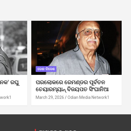
ଦେଶ-ବିଦେଶ
ନକ’ ରଘୁ
ପରଲୋକରେ ରେମଣ୍ଡର ପୂର୍ବତନ
ଚେୟାରମ୍ୟାନ୍ ବିଜୟପତ ସିଂଘାନିଆ
twork1
March 29, 2026
Odian Media Network1