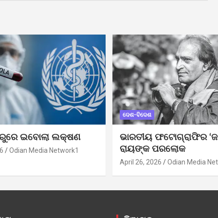
ଦେଶ-ବିଦେଶ
ୁରୁରେ ଇବୋଲା ଲକ୍ଷଣ
ଭାରତୀୟ ଫଟୋଗ୍ରାଫିର ‘ଜ
ରାୟଙ୍କ ପରଲୋକ
6
Odian Media Network1
April 26, 2026
Odian Media Ne