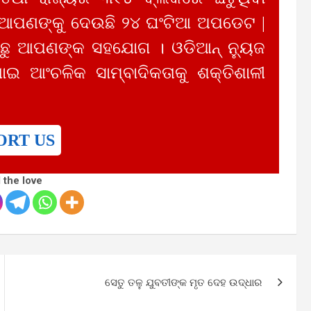
 ଆପଣଙ୍କୁ ଦେଉଛି ୨୪ ଘଂଟିଆ ଅପଡେଟ |
ୁ ଆପଣଙ୍କ ସହଯୋଗ । ଓଡିଆନ୍ ନ୍ୟୁଜ
ାଇ ଆଂଚଳିକ ସାମ୍ବାଦିକତାକୁ ଶକ୍ତିଶାଳୀ
ORT US
 the love
ସେତୁ ତଳୁ ଯୁବତୀଙ୍କ ମୃତ ଦେହ ଉଦ୍ଧାର