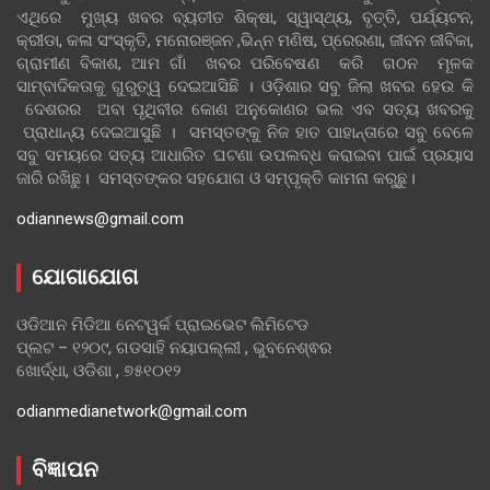
ଏଥିରେ ମୁଖ୍ୟ ଖବର ବ୍ୟତୀତ ଶିକ୍ଷା, ସ୍ୱାସ୍ଥ୍ୟ, ବୃତ୍ତି, ପର୍ଯ୍ୟଟନ,
କ୍ରୀଡା, କଳା ସଂସ୍କୃତି, ମନୋରଞ୍ଜନ ,ଭିନ୍ନ ମଣିଷ, ପ୍ରେରଣା, ଜୀବନ ଜୀବିକା,
ଗ୍ରାମୀଣ ବିକାଶ, ଆମ ଗାଁ ଖବର ପରିବେଷଣ କରି ଗଠନ ମୂଳକ
ସାମ୍ବାଦିକତାକୁ ଗୁରୁତ୍ୱ ଦେଇଆସିଛି । ଓଡ଼ିଶାର ସବୁ ଜିଲା ଖବର ହେଉ କି
ଦେଶରର ଅବା ପୃଥିବୀର କୋଣ ଅନୁକୋଣର ଭଲ ଏବ ସତ୍ୟ ଖବରକୁ
ପ୍ରାଧାନ୍ୟ ଦେଇଆସୁଛି । ସମସ୍ତଙ୍କୁ ନିଜ ହାତ ପାହାନ୍ତାରେ ସବୁ ବେଳେ
ସବୁ ସମୟରେ ସତ୍ୟ ଆଧାରିତ ଘଟଣା ଉପଲବ୍ଧ କରାଇବା ପାଇଁ ପ୍ରୟାସ
ଜାରି ରଖିଛୁ। ସମସ୍ତଙ୍କର ସହଯୋଗ ଓ ସମ୍ପୃକ୍ତି କାମନା କରୁଛୁ।
odiannews@gmail.com
ଯୋଗାଯୋଗ
ଓଡିଆନ ମିଡିଆ ନେଟୱର୍କ ପ୍ରାଇଭେଟ ଲିମିଟେଡ
ପ୍ଲଟ – ୧୨୦୯, ଗଡସାହି ନୟାପଲ୍ଲୀ , ଭୁବନେଶ୍ଵର
ଖୋର୍ଦ୍ଧା, ଓଡିଶା , ୭୫୧୦୧୨
odianmedianetwork@gmail.com
ବିଜ୍ଞାପନ