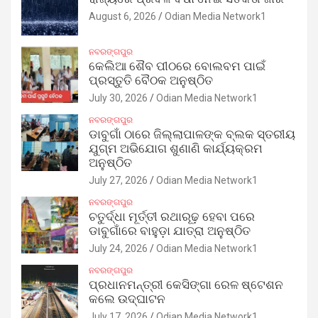
August 6, 2026
Odian Media Network1
ନବରଙ୍ଗପୁର
କେଲିଆ ଶୈବ ପୀଠରେ ବୋଲବମ ପାଇଁ
ପ୍ରସ୍ତୁତି ବୈଠକ ଅନୁଷ୍ଠିତ
July 30, 2026
Odian Media Network1
ନବରଙ୍ଗପୁର
ଡାବୁଗାଁ ଠାରେ ଜିଲ୍ଲାପାଳଙ୍କ ବ୍ଲକ ସ୍ତରୀୟ
ଯୁଗ୍ମ ଅଭିଯୋଗ ଶୁଣାଣି କାର୍ଯ୍ୟକ୍ରମ
ଅନୁଷ୍ଠିତ
July 27, 2026
Odian Media Network1
ନବରଙ୍ଗପୁର
ଚତୁର୍ଦ୍ଧା ମୂର୍ତ୍ତୀ ରଥାରୂଢ଼ ହେବା ପରେ
ଡାବୁଗାଁରେ ବାହୁଡ଼ା ଯାତ୍ରା ଅନୁଷ୍ଠିତ
July 24, 2026
Odian Media Network1
ନବରଙ୍ଗପୁର
ପ୍ରଧାନମନ୍ତ୍ରୀ କେସିଙ୍ଗା ରେଳ ଷ୍ଟେଶନ
କଲେ ଉଦ୍‌ଘାଟନ
July 17, 2026
Odian Media Network1