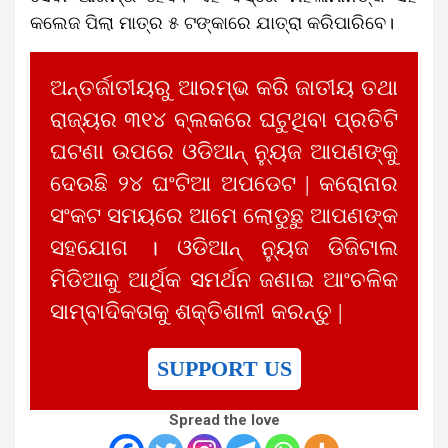
କଲେଜ ପିଲା ମାତ୍ର ୫ ଟଙ୍କାରେ ଯାତ୍ରା କରିପାରିବେ।
ଅନ୍ତର୍ଜାତୀୟରୁ ଆରମ୍ଭ କରି ଜାତୀୟ ତଥା
ରାଜ୍ୟର ୩୧୪ ବ୍ଲକରେ ଘଟୁଥିବା ପ୍ରତିଟି
ଘଟଣା ଉପରେ ଓଡିଆନ୍ ନ୍ୟୁଜ ଆପଣଙ୍କୁ
ଦେଉଛି ୨୪ ଘଂଟିଆ ଅପଡେଟ | କରୋନାର
ସଂକଟ ସମୟରେ ଆମେ ଲୋଡୁଛୁ ଆପଣଙ୍କ
ସହଯୋଗ । ଓଡିଆନ୍ ନ୍ୟୁଜ ଡିଜିଟାଲ
ମିଡିଆକୁ ଆର୍ଥିକ ସମର୍ଥନ ଜଣାଇ ଆଂଚଳିକ
ସାମ୍ବାଦିକତାକୁ ଶକ୍ତିଶାଳୀ କରନ୍ତୁ |
SUPPORT US
Spread the love