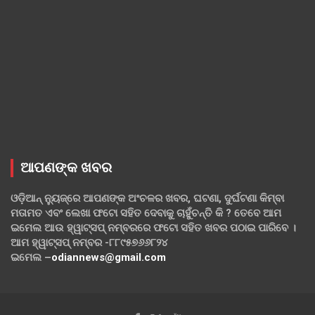
ଆପଣଙ୍କ ଖବର
ଓଡ଼ିଆନ୍ ନ୍ୟୁଜ୍‌ରେ ଆପଣଙ୍କ ଅଂଚଳର ଖବର, ଘଟଣା, ଦୁର୍ଘଟଣା କିମ୍ବା
ମତାମତ ଏବଂ ଲେଖା ଫଟୋ ସହିତ ଦେବାକୁ ଚାହୁଁଚନ୍ତି କି ? ତେବେ ଆମ
ଇମେଲ ଆଉ ହ୍ୱାଟ୍‌ସପ୍ ନମ୍ବରରେ ଫଟୋ ସହିତ ଖବର ପଠାଇ ପାରିବେ ।
ଆମ ହ୍ୱାଟ୍‌ସପ୍ ନମ୍ବର -୮୮୯୫୭୬୬୮୨୪
ଇମେଲ –
odiannews@gmail.com