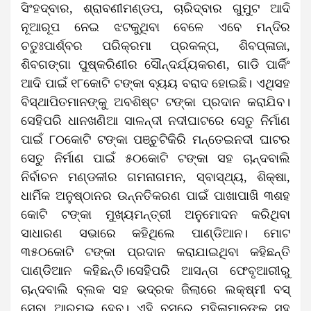
ସିଂହଦ୍ବାର, ଶ୍ରାବଣୀମଣ୍ଡପ, ଚାରିଦ୍ବାର ଗୁମୁଟ ଆଦି
ନୂଆରୂପ ନେଇ ଝଟକୁଥିବା ବେଳେ ଏବେ ମନ୍ଦିର
ଚତୁଃପାର୍ଶ୍ବର ପରିକ୍ରମା ପ୍ରକଳ୍ପ, ଶିବପ୍ଳାଜା,
ଶିବଗଙ୍ଗା ପୁଷ୍କରିଣୀର ସୌନ୍ଦର୍ଯ୍ୟକରଣ, ଗାଡି ପାର୍କିଂ
ଆଦି ପାଇଁ ୧୮କୋଟି ଟଙ୍କା ବ୍ୟୟ ବରାଦ ହୋଇଛି। ଏଥିସହ
ବିସ୍ଥାପିତମାନଙ୍କୁ ଅବଶିଷ୍ଟ ଟଙ୍କା ପ୍ରଦାନ କରାଯିବ।
ସେହିପରି ଧାନଖଣିଆ ସାଳନ୍ଦୀ ନଦୀଘାଟରେ ସେତୁ ନିର୍ମାଣ
ପାଇଁ ୮୦କୋଟି ଟଙ୍କା ପଞ୍ଚୁଟିକିରି ମନ୍ତେଇନଦୀ ଘାଟର
ସେତୁ ନିର୍ମାଣ ପାଇଁ ୫୦କୋଟି ଟଙ୍କା ସହ ଚାନ୍ଦବାଲି
ନିର୍ବାଚନ ମଣ୍ଡଳୀର ଗମନାଗମନ, ସ୍ବାସ୍ଥ୍ୟ, ଶିକ୍ଷା,
ଧାର୍ମିକ ଅନୁଷ୍ଠାନର ଉନ୍ନତିକରଣ ପାଇଁ ପାଖାପାଖି ୩ଶହ
କୋଟି ଟଙ୍କା ମୁଖ୍ୟମନ୍ତ୍ରୀ ଅନୁମୋଦନ କରିଥିବା
ସାଧାରଣ ସଭାରେ କହିଥିଲେ ପାଣ୍ଡିଆନ। ମୋଟ
୩୫୦କୋଟି ଟଙ୍କା ପ୍ରଦାନ କରାଯାଇଥିବା କହିଛନ୍ତି
ପାଣ୍ଡିଆନ କହିଛନ୍ତି।ସେହିପରି ଆସନ୍ତା ଫେବୃଆରୀରୁ
ଚାନ୍ଦବାଲି ବ୍ଲକ ସହ ଭଦ୍ରକ ଜିଲାରେ ଲକ୍ଷ୍ମୀ ବସ୍
ସେବା ଆରମ୍ଭ ହେବ। ଏହି ବସ୍‌ରେ ମହିଳାମାନଙ୍କ ସହ