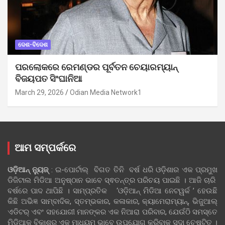
ଦେଶ-ବିଦେଶ
ପରଲୋକରେ ରେମଣ୍ଡର ପୂର୍ବତନ ଚେୟାରମ୍ୟାନ୍
ବିଜୟପତ ସିଂଘାନିଆ
March 29, 2026
Odian Media Network1
ଆମ ସମ୍ପର୍କରେ
ଓଡ଼ିଆନ୍‍ ନ୍ୟୁଜ୍‍
: ଇ-ପୋର୍ଟାଲ୍ ବିଗତ ତିନି ବର୍ଷ ଧରି ଓଡ଼ିଶାର ଏକ ପ୍ରମୁଖ
ଡିଜିଟାଲ ମିଡିଆ ଅନୁଷ୍ଠାନ ଭାବେ ସ୍ଵତନ୍ତ୍ର ପରିଚୟ ପାଇଛି । ଆଜି ଚାରି
ବର୍ଷରେ ପାଦ ଥାପିଛି । ସାମ୍ପ୍ରତିକ ‘ଓଡ଼ିଆନ୍‍ ମିଡିଆ ନେଟୱର୍କ ’ ହେଉଛି
କିଛି ଅଭିଜ୍ଞ ସାମ୍ବାଦିକ, ସ୍ତମ୍ଭକାର, କଳାକାର, କ୍ୟାମେରାମ୍ୟାନ୍, ଭିଜୁଆଲ୍
ଏଡିଟର୍ ଏବଂ ସହଯୋଗୀ ମାନଙ୍କର ଏକ ନିଆରା ପରିବାର, ଯେଉଁଠି ସମସ୍ତେ
ମିଡିଆକୁ ବିକାଶର ଏକ ମାଧ୍ୟମ ଭାବେ ଉପଯୋଗ କରିବାକୁ ସଦା ଚେଷ୍ଟିତ ।