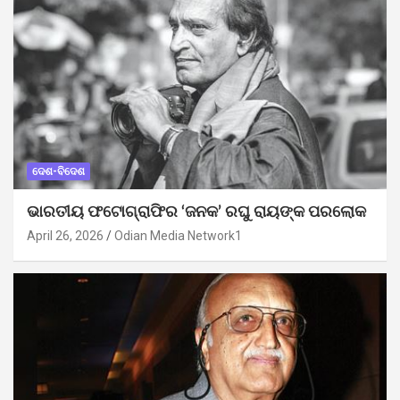
ଦେଶ-ବିଦେଶ
ଭାରତୀୟ ଫଟୋଗ୍ରାଫିର ‘ଜନକ’ ରଘୁ ରାୟଙ୍କ ପରଲୋକ
April 26, 2026
Odian Media Network1