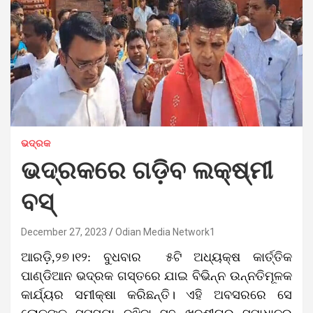
ଭଦ୍ରକ
ଭଦ୍ରକରେ ଗଡ଼ିବ ଲକ୍ଷ୍ମୀ
ବସ୍
December 27, 2023
Odian Media Network1
ଆରଡ଼ି,୨୭।୧୨: ବୁଧବାର ୫ଟି ଅଧ୍ୟକ୍ଷ କାର୍ତ୍ତିକ
ପାଣ୍ଡିଆନ ଭଦ୍ରକ ଗସ୍ତରେ ଯାଇ ବିଭିନ୍ନ ଉନ୍ନତିମୂଳକ
କାର୍ଯ୍ୟର ସମୀକ୍ଷା କରିଛନ୍ତି। ଏହି ଅବସରରେ ସେ