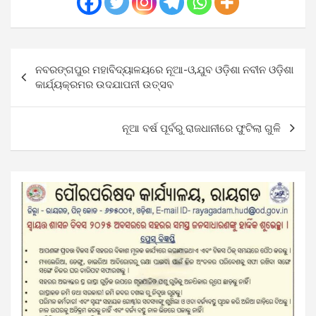
Post
ନବରଙ୍ଗପୁର ମହାବିଦ୍ୟାଳୟରେ ନୂଆ-ଓ,ଯୁବ ଓଡ଼ିଶା ନବୀନ ଓଡ଼ିଶା
navigation
କାର୍ଯ୍ୟକ୍ରମର ଉଦଯାପନୀ ଉତ୍ସବ
ନୂଆ ବର୍ଷ ପୂର୍ବରୁ ରାଜଧାନୀରେ ଫୁଟିଲା ଗୁଳି