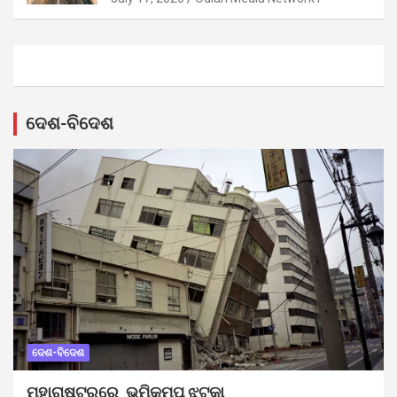
ଦେଶ-ବିଦେଶ
ଦେଶ-ବିଦେଶ
ମହାରାଷ୍ଟ୍ରରେ ଭୂମିକମ୍ପ ଝଟକା