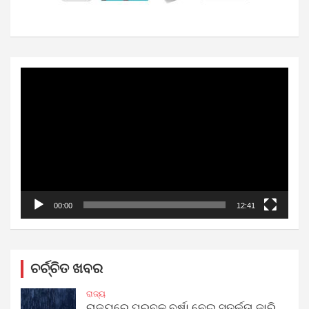
Video
Player
00:00
12:41
ଚର୍ଚ୍ଚିତ ଖବର
ରାଜ୍ୟ
ରାଜ୍ୟରେ ପ୍ରବଳ ବର୍ଷା ନେଇ ସତର୍କତା ଜାରି