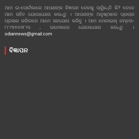
ଆମ ଇ-ପୋର୍ଟାଲରେ ଆପଣଙ୍କ ବିଜ୍ଞାପନ ଦେବାକୁ ଚାହୁଁଛନ୍ତି କି? ତେବେ
ଆମ ସହିତ ଯୋଗାଯୋଗ କରନ୍ତୁ । ଆପଣଙ୍କ ଅନୁଷ୍ଠାନର ପ୍ରଚାର
ପ୍ରସାର କରିବାରେ ଆମେ ସହଯୋଗ କରିବୁ । ଆମ ମୋବାଇଲ୍ ନମ୍ବର-
୮୮୯୫୭୬୬୮୨୪ , ଇମେଲରେ ଯୋଗାଯୋଗ କରନ୍ତୁ ।
odiannews@gmail.com
ବିଜ୍ଞାପନ