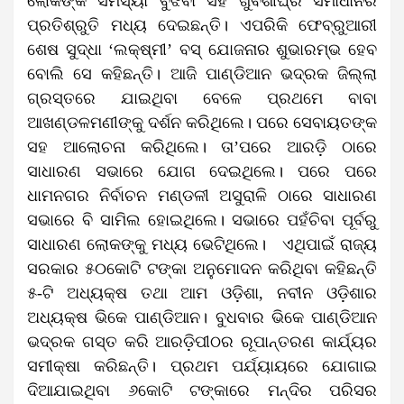
ଲୋକଙ୍କ ସମସ୍ୟା ବୁଝିବା ସହ ଖୁବଶୀଘ୍ର ସମାଧାନର
ପ୍ରତିଶ୍ରୁତି ମଧ୍ୟ ଦେଇଛନ୍ତି। ଏପରିକି ଫେବ୍ରୁଆରୀ
ଶେଷ ସୁଦ୍ଧା ‘ଲକ୍ଷ୍ମୀ’ ବସ୍ ଯୋଜନାର ଶୁଭାରମ୍ଭ ହେବ
ବୋଲି ସେ କହିଛନ୍ତି। ଆଜି ପାଣ୍ଡିଆନ ଭଦ୍ରକ ଜିଲ୍ଲା
ଗ୍ରସ୍ତରେ ଯାଇଥିବା ବେଳେ ପ୍ରଥମେ ବାବା
ଆଖଣ୍ଡଳମଣୀଙ୍କୁ ଦର୍ଶନ କରିଥିଲେ। ପରେ ସେବାୟତଙ୍କ
ସହ ଆଲୋଚନା କରିଥିଲେ। ତା’ପରେ ଆରଡ଼ି ଠାରେ
ସାଧାରଣ ସଭାରେ ଯୋଗ ଦେଇଥିଲେ। ପରେ ପରେ
ଧାମନଗର ନିର୍ବାଚନ ମଣ୍ଡଳୀ ଅସୁରାଳି ଠାରେ ସାଧାରଣ
ସଭାରେ ବି ସାମିଲ ହୋଇଥିଲେ। ସଭାରେ ପହଁଚିବା ପୂର୍ବରୁ
ସାଧାରଣ ଲୋକଙ୍କୁ ମଧ୍ୟ ଭେଟିଥିଲେ। ଏଥିପାଇଁ ରାଜ୍ୟ
ସରକାର ୫୦କୋଟି ଟଙ୍କା ଅନୁମୋଦନ କରିଥିବା କହିଛନ୍ତି
୫-ଟି ଅଧ୍ୟକ୍ଷ ତଥା ଆମ ଓଡ଼ିଶା, ନବୀନ ଓଡ଼ିଶାର
ଅଧ୍ୟକ୍ଷ ଭିକେ ପାଣ୍ଡିଆନ। ବୁଧବାର ଭିକେ ପାଣ୍ଡିଆନ
ଭଦ୍ରକ ଗସ୍ତ କରି ଆରଡ଼ିପୀଠର ରୂପାନ୍ତରଣ କାର୍ଯ୍ୟର
ସମୀକ୍ଷା କରିଛନ୍ତି। ପ୍ରଥମ ପର୍ଯ୍ୟାୟରେ ଯୋଗାଇ
ଦିଆଯାଇଥିବା ୬କୋଟି ଟଙ୍କାରେ ମନ୍ଦିର ପରିସର