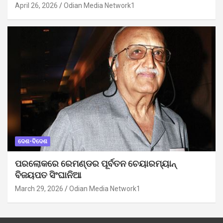
April 26, 2026
Odian Media Network1
ଦେଶ-ବିଦେଶ
ପରଲୋକରେ ରେମଣ୍ଡର ପୂର୍ବତନ ଚେୟାରମ୍ୟାନ୍
ବିଜୟପତ ସିଂଘାନିଆ
March 29, 2026
Odian Media Network1