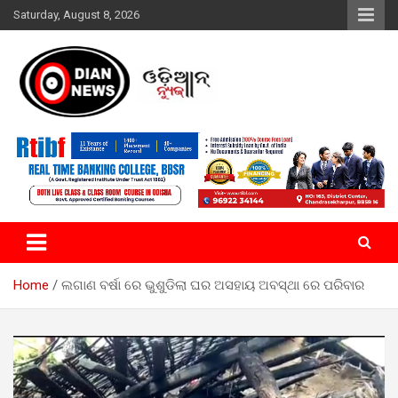
Skip
Saturday, August 8, 2026
to
content
ସାରା ଦୁନିଆର ଖବର ଆପଣଙ୍କ ହାତମୁଠାରେ…
ଓଡିଆନ୍ ନ୍ୟୁଜ
Home
ଲଗାଣ ବର୍ଷା ରେ ଭୁଶୁଡିଲା ଘର ଅସହାୟ ଅବସ୍ଥା ରେ ପରିବାର