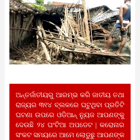
ଅନ୍ତର୍ଜାତୀୟରୁ ଆରମ୍ଭ କରି ଜାତୀୟ ତଥା
ରାଜ୍ୟର ୩୧୪ ବ୍ଲକରେ ଘଟୁଥିବା ପ୍ରତିଟି
ଘଟଣା ଉପରେ ଓଡିଆନ୍ ନ୍ୟୁଜ ଆପଣଙ୍କୁ
ଦେଉଛି ୨୪ ଘଂଟିଆ ଅପଡେଟ | କରୋନାର
ସଂକଟ ସମୟରେ ଆମେ ଲୋଡୁଛୁ ଆପଣଙ୍କ