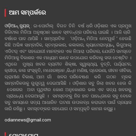
ଆମ ସମ୍ପର୍କରେ
ଓଡ଼ିଆନ୍‍ ନ୍ୟୁଜ୍‍
: ଇ-ପୋର୍ଟାଲ୍ ବିଗତ ତିନି ବର୍ଷ ଧରି ଓଡ଼ିଶାର ଏକ ପ୍ରମୁଖ
ଡିଜିଟାଲ ମିଡିଆ ଅନୁଷ୍ଠାନ ଭାବେ ସ୍ଵତନ୍ତ୍ର ପରିଚୟ ପାଇଛି । ଆଜି ଚାରି
ବର୍ଷରେ ପାଦ ଥାପିଛି । ସାମ୍ପ୍ରତିକ ‘ଓଡ଼ିଆନ୍‍ ମିଡିଆ ନେଟୱର୍କ ’ ହେଉଛି
କିଛି ଅଭିଜ୍ଞ ସାମ୍ବାଦିକ, ସ୍ତମ୍ଭକାର, କଳାକାର, କ୍ୟାମେରାମ୍ୟାନ୍, ଭିଜୁଆଲ୍
ଏଡିଟର୍ ଏବଂ ସହଯୋଗୀ ମାନଙ୍କର ଏକ ନିଆରା ପରିବାର, ଯେଉଁଠି ସମସ୍ତେ
ମିଡିଆକୁ ବିକାଶର ଏକ ମାଧ୍ୟମ ଭାବେ ଉପଯୋଗ କରିବାକୁ ସଦା ଚେଷ୍ଟିତ ।
ଏଥିରେ ମୁଖ୍ୟ ଖବର ବ୍ୟତୀତ ଶିକ୍ଷା, ସ୍ୱାସ୍ଥ୍ୟ, ବୃତ୍ତି, ପର୍ଯ୍ୟଟନ,
କ୍ରୀଡା, କଳା ସଂସ୍କୃତି, ମନୋରଞ୍ଜନ ,ଭିନ୍ନ ମଣିଷ, ପ୍ରେରଣା, ଜୀବନ ଜୀବିକା,
ଗ୍ରାମୀଣ ବିକାଶ, ଆମ ଗାଁ ଖବର ପରିବେଷଣ କରି ଗଠନ ମୂଳକ
ସାମ୍ବାଦିକତାକୁ ଗୁରୁତ୍ୱ ଦେଇଆସିଛି । ଓଡ଼ିଶାର ସବୁ ଜିଲା ଖବର ହେଉ କି
ଦେଶରର ଅବା ପୃଥିବୀର କୋଣ ଅନୁକୋଣର ଭଲ ଏବ ସତ୍ୟ ଖବରକୁ
ପ୍ରାଧାନ୍ୟ ଦେଇଆସୁଛି । ସମସ୍ତଙ୍କୁ ନିଜ ହାତ ପାହାନ୍ତାରେ ସବୁ ବେଳେ
ସବୁ ସମୟରେ ସତ୍ୟ ଆଧାରିତ ଘଟଣା ଉପଲବ୍ଧ କରାଇବା ପାଇଁ ପ୍ରୟାସ
ଜାରି ରଖିଛୁ। ସମସ୍ତଙ୍କର ସହଯୋଗ ଓ ସମ୍ପୃକ୍ତି କାମନା କରୁଛୁ।
odiannews@gmail.com