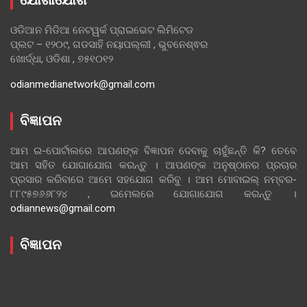
ଯୋଗାଯୋଗ
ଓଡିଆନ ମିଡିଆ ନେଟୱର୍କ ପ୍ରାଇଭେଟ ଲିମିଟେଡ
ପ୍ଲଟ – ୧୨୦୯, ଗଡସାହି ନୟାପଲ୍ଲୀ , ଭୁବନେଶ୍ଵର
ଖୋର୍ଦ୍ଧା, ଓଡିଶା , ୭୫୧୦୧୨
odianmedianetwork@gmail.com
ବିଜ୍ଞାପନ
ଆମ ଇ-ପୋର୍ଟାଲରେ ଆପଣଙ୍କ ବିଜ୍ଞାପନ ଦେବାକୁ ଚାହୁଁଛନ୍ତି କି? ତେବେ
ଆମ ସହିତ ଯୋଗାଯୋଗ କରନ୍ତୁ । ଆପଣଙ୍କ ଅନୁଷ୍ଠାନର ପ୍ରଚାର
ପ୍ରସାର କରିବାରେ ଆମେ ସହଯୋଗ କରିବୁ । ଆମ ମୋବାଇଲ୍ ନମ୍ବର-
୮୮୯୫୭୬୬୮୨୪ , ଇମେଲରେ ଯୋଗାଯୋଗ କରନ୍ତୁ ।
odiannews@gmail.com
ବିଜ୍ଞାପନ