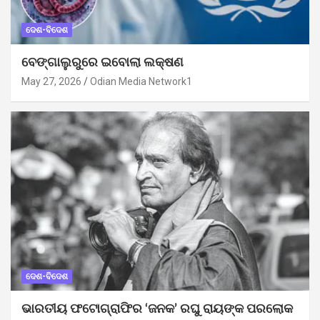
ଦେଶ-ବିଦେଶ
ବେଙ୍ଗାଲୁରୁରେ ଇବୋଲା ଲକ୍ଷଣ
May 27, 2026
Odian Media Network1
ଦେଶ-ବିଦେଶ
ଭାରତୀୟ ଫଟୋଗ୍ରାଫିର ‘ଜନକ’ ରଘୁ ରାୟଙ୍କ ପରଲୋକ