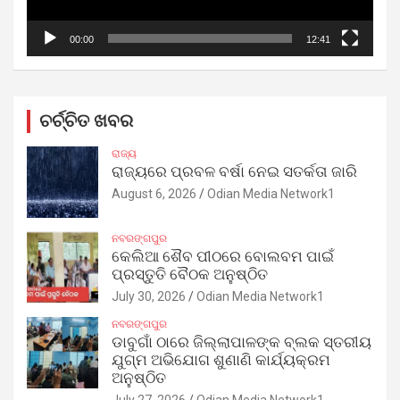
00:00
12:41
ଚର୍ଚ୍ଚିତ ଖବର
ରାଜ୍ୟ
ରାଜ୍ୟରେ ପ୍ରବଳ ବର୍ଷା ନେଇ ସତର୍କତା ଜାରି
August 6, 2026
Odian Media Network1
ନବରଙ୍ଗପୁର
କେଲିଆ ଶୈବ ପୀଠରେ ବୋଲବମ ପାଇଁ
ପ୍ରସ୍ତୁତି ବୈଠକ ଅନୁଷ୍ଠିତ
July 30, 2026
Odian Media Network1
ନବରଙ୍ଗପୁର
ଡାବୁଗାଁ ଠାରେ ଜିଲ୍ଲାପାଳଙ୍କ ବ୍ଲକ ସ୍ତରୀୟ
ଯୁଗ୍ମ ଅଭିଯୋଗ ଶୁଣାଣି କାର୍ଯ୍ୟକ୍ରମ
ଅନୁଷ୍ଠିତ