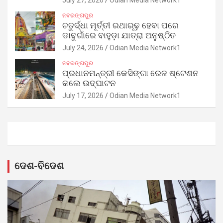
July 27, 2026
Odian Media Network1
ନବରଙ୍ଗପୁର
ଚତୁର୍ଦ୍ଧା ମୂର୍ତ୍ତୀ ରଥାରୂଢ଼ ହେବା ପରେ
ଡାବୁଗାଁରେ ବାହୁଡ଼ା ଯାତ୍ରା ଅନୁଷ୍ଠିତ
July 24, 2026
Odian Media Network1
ନବରଙ୍ଗପୁର
ପ୍ରଧାନମନ୍ତ୍ରୀ କେସିଙ୍ଗା ରେଳ ଷ୍ଟେଶନ
କଲେ ଉଦ୍‌ଘାଟନ
July 17, 2026
Odian Media Network1
ଦେଶ-ବିଦେଶ