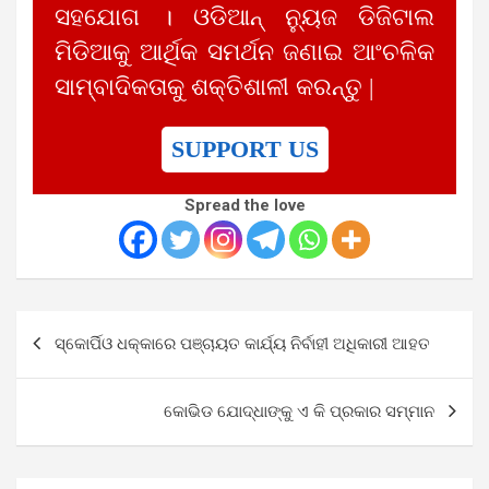
ସହଯୋଗ । ଓଡିଆନ୍ ନ୍ୟୁଜ ଡିଜିଟାଲ
ମିଡିଆକୁ ଆର୍ଥିକ ସମର୍ଥନ ଜଣାଇ ଆଂଚଳିକ
ସାମ୍ବାଦିକତାକୁ ଶକ୍ତିଶାଳୀ କରନ୍ତୁ |
SUPPORT US
Spread the love
Post
ସ୍କୋର୍ପିଓ ଧକ୍କାରେ ପଞ୍ଚାୟତ କାର୍ଯ୍ୟ ନିର୍ବାହୀ ଅଧିକାରୀ ଆହତ
navigation
କୋଭିଡ ଯୋଦ୍ଧାଙ୍କୁ ଏ କି ପ୍ରକାର ସମ୍ମାନ