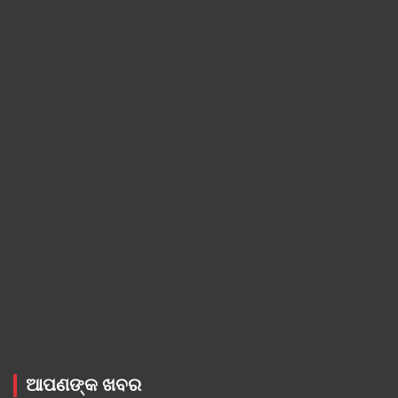
ଆପଣଙ୍କ ଖବର