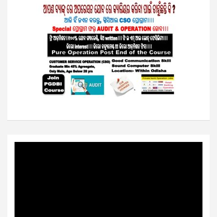
Video
Player