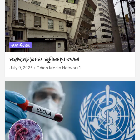
ଦେଶ-ବିଦେଶ
ମହାରାଷ୍ଟ୍ରରେ ଭୂମିକମ୍ପ ଝଟକା
July 9, 2026
Odian Media Network1