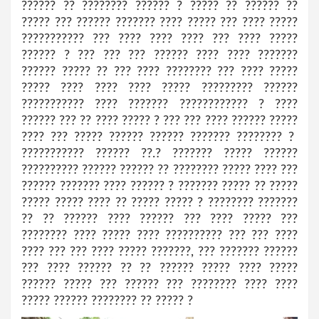
?????? ?? ???????? ?????? ? ????? ?? ?????? ??
????? ??? ?????? ??????? ???? ????? ??? ???? ?????
??????????? ??? ???? ???? ???? ??? ???? ?????
?????? ? ??? ??? ??? ?????? ???? ???? ???????
?????? ????? ?? ??? ???? ???????? ??? ???? ?????
????? ???? ???? ???? ????? ????????? ??????
??????????? ???? ??????? ???????????? ? ????
?????? ??? ?? ???? ????? ? ??? ??? ???? ?????? ?????
???? ??? ????? ?????? ?????? ??????? ???????? ?
??????????? ?????? ??.? ??????? ????? ??????
?????????? ?????? ?????? ?? ???????? ????? ???? ???
?????? ??????? ???? ?????? ? ??????? ????? ?? ?????
????? ????? ???? ?? ????? ????? ? ???????? ???????
?? ?? ?????? ???? ?????? ??? ???? ????? ???
???????? ???? ????? ???? ?????????? ??? ??? ????
???? ??? ??? ???? ????? ???????, ??? ??????? ??????
??? ???? ?????? ?? ?? ?????? ????? ???? ?????
?????? ????? ??? ?????? ??? ???????? ???? ????
????? ?????? ???????? ?? ????? ?