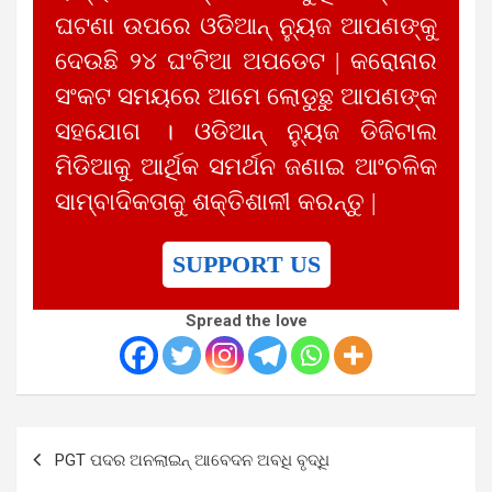
ଘଟଣା ଉପରେ ଓଡିଆନ୍ ନ୍ୟୁଜ ଆପଣଙ୍କୁ
ଦେଉଛି ୨୪ ଘଂଟିଆ ଅପଡେଟ | କରୋନାର
ସଂକଟ ସମୟରେ ଆମେ ଲୋଡୁଛୁ ଆପଣଙ୍କ
ସହଯୋଗ । ଓଡିଆନ୍ ନ୍ୟୁଜ ଡିଜିଟାଲ
ମିଡିଆକୁ ଆର୍ଥିକ ସମର୍ଥନ ଜଣାଇ ଆଂଚଳିକ
ସାମ୍ବାଦିକତାକୁ ଶକ୍ତିଶାଳୀ କରନ୍ତୁ |
SUPPORT US
Spread the love
Post
PGT ପଦର ଅନଲାଇନ୍ ଆବେଦନ ଅବଧି ବୃଦ୍ଧି
navigation