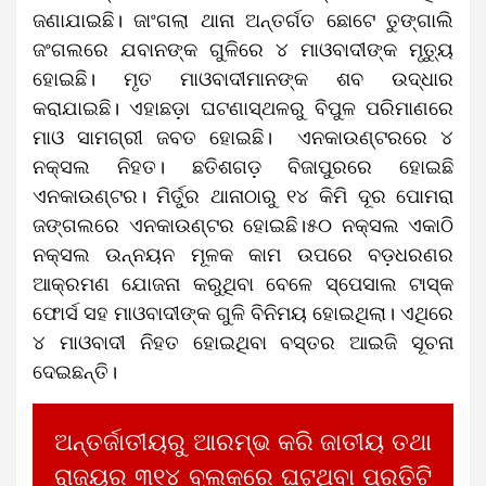
ଜଣାଯାଇଛି। ଜାଂଗଲା ଥାନା ଅନ୍ତର୍ଗତ ଛୋଟେ ତୁଙ୍ଗାଲି
ଜଂଗଲରେ ଯବାନଙ୍କ ଗୁଳିରେ ୪ ମାଓବାଦୀଙ୍କ ମୃତ୍ୟୁ
ହୋଇଛି। ମୃତ ମାଓବାଦୀମାନଙ୍କ ଶବ ଉଦ୍ଧାର
କରାଯାଇଛି। ଏହାଛଡ଼ା ଘଟଣାସ୍ଥଳରୁ ବିପୁଳ ପରିମାଣରେ
ମାଓ ସାମଗ୍ରୀ ଜବତ ହୋଇଛି। ଏନକାଉଣ୍ଟରରେ ୪
ନକ୍ସଲ ନିହତ। ଛତିଶଗଡ଼ ବିଜାପୁରରେ ହୋଇଛି
ଏନକାଉଣ୍ଟର। ମିର୍ତୁର ଥାନାଠାରୁ ୧୪ କିମି ଦୂର ପୋମରା
ଜଙ୍ଗଲରେ ଏନକାଉଣ୍ଟର ହୋଇଛି।୫୦ ନକ୍ସଲ ଏକାଠି
ନକ୍ସଲ ଉନ୍ନୟନ ମୂଳକ କାମ ଉପରେ ବଡ଼ଧରଣର
ଆକ୍ରମଣ ଯୋଜନା କରୁଥିବା ବେଳେ ସ୍ପେସାଲ ଟାସ୍କ
ଫୋର୍ସ ସହ ମାଓବାଦୀଙ୍କ ଗୁଳି ବିନିମୟ ହୋଇଥିଲା। ଏଥିରେ
୪ ମାଓବାଦୀ ନିହତ ହୋଇଥିବା ବସ୍ତର ଆଇଜି ସୂଚନା
ଦେଇଛନ୍ତି।
ଅନ୍ତର୍ଜାତୀୟରୁ ଆରମ୍ଭ କରି ଜାତୀୟ ତଥା
ରାଜ୍ୟର ୩୧୪ ବ୍ଲକରେ ଘଟୁଥିବା ପ୍ରତିଟି