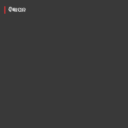
ବିଜ୍ଞାପନ