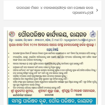
ଗଗନଯାନ ମିଶନ: ୪ ମହାକାଶଚାରୀଙ୍କ ନାମ ଘୋଷଣା କଲେ
ପ୍ରଧାନମନ୍ତ୍ରୀ