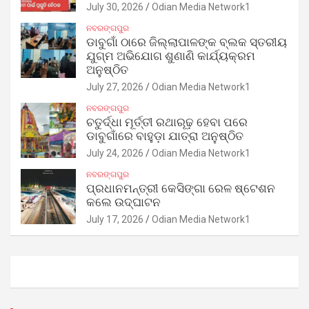
July 30, 2026
Odian Media Network1
ନବରଙ୍ଗପୁର
ଡାବୁଗାଁ ଠାରେ ଜିଲ୍ଲାପାଳଙ୍କ ବ୍ଲକ ସ୍ତରୀୟ
ଯୁଗ୍ମ ଅଭିଯୋଗ ଶୁଣାଣି କାର୍ଯ୍ୟକ୍ରମ
ଅନୁଷ୍ଠିତ
July 27, 2026
Odian Media Network1
ନବରଙ୍ଗପୁର
ଚତୁର୍ଦ୍ଧା ମୂର୍ତ୍ତୀ ରଥାରୂଢ଼ ହେବା ପରେ
ଡାବୁଗାଁରେ ବାହୁଡ଼ା ଯାତ୍ରା ଅନୁଷ୍ଠିତ
July 24, 2026
Odian Media Network1
ନବରଙ୍ଗପୁର
ପ୍ରଧାନମନ୍ତ୍ରୀ କେସିଙ୍ଗା ରେଳ ଷ୍ଟେଶନ
କଲେ ଉଦ୍‌ଘାଟନ
July 17, 2026
Odian Media Network1