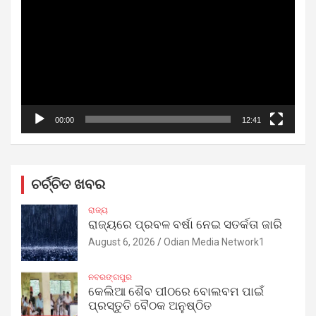
Player
00:00
12:41
ଚର୍ଚ୍ଚିତ ଖବର
ରାଜ୍ୟ
ରାଜ୍ୟରେ ପ୍ରବଳ ବର୍ଷା ନେଇ ସତର୍କତା ଜାରି
August 6, 2026
Odian Media Network1
ନବରଙ୍ଗପୁର
କେଲିଆ ଶୈବ ପୀଠରେ ବୋଲବମ ପାଇଁ
ପ୍ରସ୍ତୁତି ବୈଠକ ଅନୁଷ୍ଠିତ