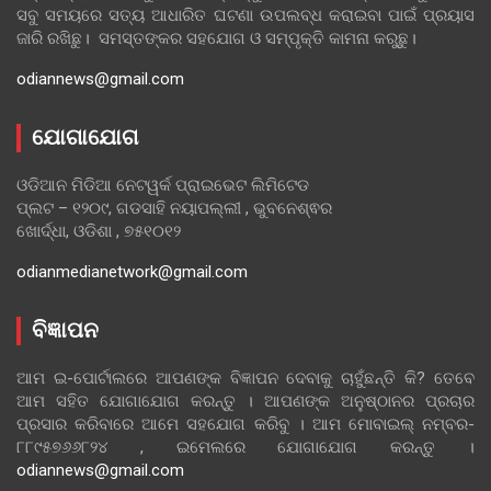
ସବୁ ସମୟରେ ସତ୍ୟ ଆଧାରିତ ଘଟଣା ଉପଲବ୍ଧ କରାଇବା ପାଇଁ ପ୍ରୟାସ
ଜାରି ରଖିଛୁ। ସମସ୍ତଙ୍କର ସହଯୋଗ ଓ ସମ୍ପୃକ୍ତି କାମନା କରୁଛୁ।
odiannews@gmail.com
ଯୋଗାଯୋଗ
ଓଡିଆନ ମିଡିଆ ନେଟୱର୍କ ପ୍ରାଇଭେଟ ଲିମିଟେଡ
ପ୍ଲଟ – ୧୨୦୯, ଗଡସାହି ନୟାପଲ୍ଲୀ , ଭୁବନେଶ୍ଵର
ଖୋର୍ଦ୍ଧା, ଓଡିଶା , ୭୫୧୦୧୨
odianmedianetwork@gmail.com
ବିଜ୍ଞାପନ
ଆମ ଇ-ପୋର୍ଟାଲରେ ଆପଣଙ୍କ ବିଜ୍ଞାପନ ଦେବାକୁ ଚାହୁଁଛନ୍ତି କି? ତେବେ
ଆମ ସହିତ ଯୋଗାଯୋଗ କରନ୍ତୁ । ଆପଣଙ୍କ ଅନୁଷ୍ଠାନର ପ୍ରଚାର
ପ୍ରସାର କରିବାରେ ଆମେ ସହଯୋଗ କରିବୁ । ଆମ ମୋବାଇଲ୍ ନମ୍ବର-
୮୮୯୫୭୬୬୮୨୪ , ଇମେଲରେ ଯୋଗାଯୋଗ କରନ୍ତୁ ।
odiannews@gmail.com