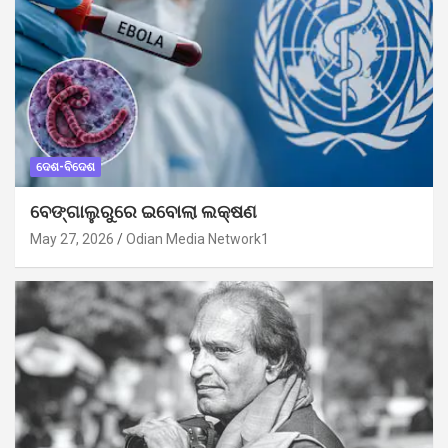
ଦେଶ-ବିଦେଶ
ବେଙ୍ଗାଲୁରୁରେ ଇବୋଲା ଲକ୍ଷଣ
May 27, 2026
Odian Media Network1