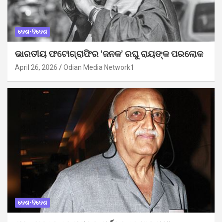
ଦେଶ-ବିଦେଶ
ଭାରତୀୟ ଫଟୋଗ୍ରାଫିର ‘ଜନକ’ ରଘୁ ରାୟଙ୍କ ପରଲୋକ
April 26, 2026
Odian Media Network1
ଦେଶ-ବିଦେଶ