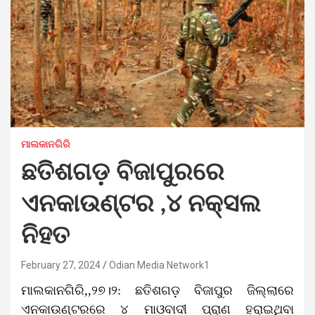
ମାଲକାନଗିରି
ଛତିଶଗଡ଼ ବିଜାପୁରରେ
ଏନକାଉଣ୍ଟର ,୪ ନକ୍ସଲ
ନିହତ
February 27, 2024
Odian Media Network1
ମାଲକାନଗିରି,,୨୭।୨: ଛତିଶଗଡ଼ ବିଜାପୁର ଜିଲ୍ଲାରେ
ଏନକାଉଣ୍ଟରରେ ୪ ମାଓବାଦୀ ପ୍ରାଣ ହରାଇଥିବା