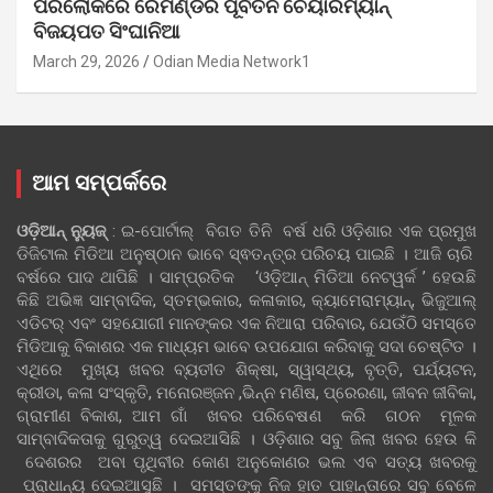
ପରଲୋକରେ ରେମଣ୍ଡର ପୂର୍ବତନ ଚେୟାରମ୍ୟାନ୍
ବିଜୟପତ ସିଂଘାନିଆ
March 29, 2026
Odian Media Network1
ଆମ ସମ୍ପର୍କରେ
ଓଡ଼ିଆନ୍‍ ନ୍ୟୁଜ୍‍
: ଇ-ପୋର୍ଟାଲ୍ ବିଗତ ତିନି ବର୍ଷ ଧରି ଓଡ଼ିଶାର ଏକ ପ୍ରମୁଖ
ଡିଜିଟାଲ ମିଡିଆ ଅନୁଷ୍ଠାନ ଭାବେ ସ୍ଵତନ୍ତ୍ର ପରିଚୟ ପାଇଛି । ଆଜି ଚାରି
ବର୍ଷରେ ପାଦ ଥାପିଛି । ସାମ୍ପ୍ରତିକ ‘ଓଡ଼ିଆନ୍‍ ମିଡିଆ ନେଟୱର୍କ ’ ହେଉଛି
କିଛି ଅଭିଜ୍ଞ ସାମ୍ବାଦିକ, ସ୍ତମ୍ଭକାର, କଳାକାର, କ୍ୟାମେରାମ୍ୟାନ୍, ଭିଜୁଆଲ୍
ଏଡିଟର୍ ଏବଂ ସହଯୋଗୀ ମାନଙ୍କର ଏକ ନିଆରା ପରିବାର, ଯେଉଁଠି ସମସ୍ତେ
ମିଡିଆକୁ ବିକାଶର ଏକ ମାଧ୍ୟମ ଭାବେ ଉପଯୋଗ କରିବାକୁ ସଦା ଚେଷ୍ଟିତ ।
ଏଥିରେ ମୁଖ୍ୟ ଖବର ବ୍ୟତୀତ ଶିକ୍ଷା, ସ୍ୱାସ୍ଥ୍ୟ, ବୃତ୍ତି, ପର୍ଯ୍ୟଟନ,
କ୍ରୀଡା, କଳା ସଂସ୍କୃତି, ମନୋରଞ୍ଜନ ,ଭିନ୍ନ ମଣିଷ, ପ୍ରେରଣା, ଜୀବନ ଜୀବିକା,
ଗ୍ରାମୀଣ ବିକାଶ, ଆମ ଗାଁ ଖବର ପରିବେଷଣ କରି ଗଠନ ମୂଳକ
ସାମ୍ବାଦିକତାକୁ ଗୁରୁତ୍ୱ ଦେଇଆସିଛି । ଓଡ଼ିଶାର ସବୁ ଜିଲା ଖବର ହେଉ କି
ଦେଶରର ଅବା ପୃଥିବୀର କୋଣ ଅନୁକୋଣର ଭଲ ଏବ ସତ୍ୟ ଖବରକୁ
ପ୍ରାଧାନ୍ୟ ଦେଇଆସୁଛି । ସମସ୍ତଙ୍କୁ ନିଜ ହାତ ପାହାନ୍ତାରେ ସବୁ ବେଳେ