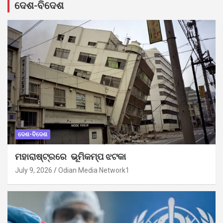
ଦେଶ-ବିଦେଶ
ଦେଶ-ବିଦେଶ
ମହାରାଷ୍ଟ୍ରରେ ଭୂମିକମ୍ପ ଝଟକା
July 9, 2026
Odian Media Network1