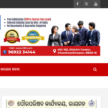
କରୋନା ଖବର