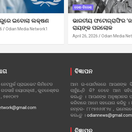
ଦେଶ-ବିଦେଶ
ୁରୁରେ ଇବୋଲା ଲକ୍ଷଣ
ଭାରତୀୟ ଫଟୋଗ୍ରାଫିର ‘ଜ
ରାୟଙ୍କ ପରଲୋକ
6
Odian Media Network1
April 26, 2026
Odian Media Ne
ୋଗ
ବିଜ୍ଞାପନ
 ନେଟୱର୍କ ପ୍ରାଇଭେଟ ଲିମିଟେଡ
ଆମ ଇ-ପୋର୍ଟାଲରେ ଆପଣଙ୍କ ବିଜ
 ଗଡସାହି ନୟାପଲ୍ଲୀ , ଭୁବନେଶ୍ଵର
ଚାହୁଁଛନ୍ତି କି? ତେବେ ଆମ ସ
ା , ୭୫୧୦୧୨
କରନ୍ତୁ । ଆପଣଙ୍କ ଅନୁଷ୍ଠାନର ପ
କରିବାରେ ଆମେ ସହଯୋଗ କରିବୁ ।
etwork@gmail.com
ନମ୍ବର- ୮୮୯୫୭୬୬୮୨୪ , ଇମେ
କରନ୍ତୁ ।
odiannews@gmail.com
ବିଜ୍ଞାପନ