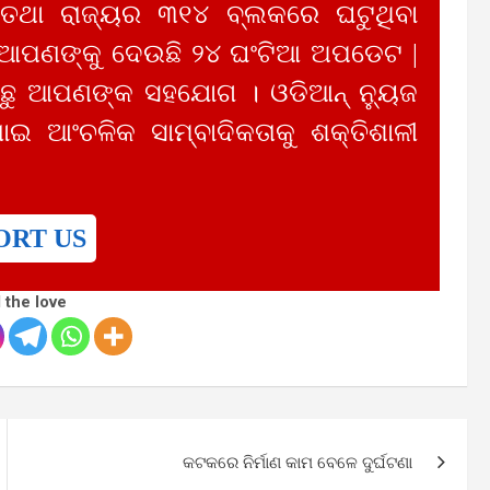
 ତଥା ରାଜ୍ୟର ୩୧୪ ବ୍ଲକରେ ଘଟୁଥିବା
 ଆପଣଙ୍କୁ ଦେଉଛି ୨୪ ଘଂଟିଆ ଅପଡେଟ |
ୁ ଆପଣଙ୍କ ସହଯୋଗ । ଓଡିଆନ୍ ନ୍ୟୁଜ
ାଇ ଆଂଚଳିକ ସାମ୍ବାଦିକତାକୁ ଶକ୍ତିଶାଳୀ
ORT US
 the love
କଟକରେ ନିର୍ମାଣ କାମ ବେଳେ ଦୁର୍ଘଟଣା