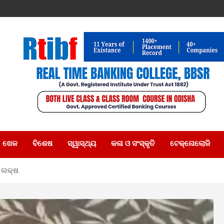
ଖେଳ
ବିଶେଷ
ସ୍ୱାସ୍ଥ୍ୟ
କଳା ଓ ସଂସ୍କୃତି
ଟେକ୍ନୋଲୋଜି
୬ ଲକ୍ଷ