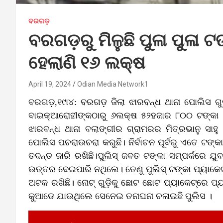
ବରଗଡ଼
ବରଗଡ଼ରୁ ମିଳୁଛି ପୁଳା ପୁଳା 
ହେଲାଣି ୧୬ ଲକ୍ଷ
April 19, 2024
Odian Media Network1
ବରଗଡ଼,୧୯ା୪: ବରଗଡ଼ ଜିଲା ଝାରବନ୍ଧ ଥାନା ପୋଲିସ ଗ
ବାଇକ୍‌ଆରୋହୀଙ୍କଠାରୁ ୬ଲକ୍ଷ ୫୨ହଜାର ୮୦୦ ଟଙ୍କା 
ଝାରବନ୍ଧ ଥାନା ବଲାଙ୍ଗୀର ଗ୍ରାମରର ମିତ୍ରଭାନୁ ସାହ
ପୋଲିସ ପଚରାଉଚରା କରୁଛି। ନିର୍ବାଚନ ପୂର୍ବରୁ ଏତେ ଟଙ
ତଦନ୍ତ ଜାରି ରଖିଛି।ପୁଲିସ୍‌ ଜବତ ଟଙ୍କା ସମ୍ପର୍କରେ 
ଉତ୍ତର ଦେଇପାରି ନଥିଲେ। ତେଣୁ ପୁଲିସ୍‌ ଟଙ୍କା ପ୍ୟାକେ
ଅଟକ ରଖିଛି। ନୋଟ୍‌ ଗୁଡ଼ିକୁ ଛୋଟ ଛୋଟ ପ୍ୟାକେଟ୍‌ରେ 
କୁଆଡେ ଯାଉଥିଲେ ସେନେଇ ତନାଘନା ଚଳାଇଛି ପୁଲିସ ।