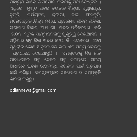
ମାଧ୍ୟମ ଭାବେ ଉପଯୋଗ କରିବାକୁ ସଦା ଚେଷ୍ଟିତ ।
ଏଥିରେ ମୁଖ୍ୟ ଖବର ବ୍ୟତୀତ ଶିକ୍ଷା, ସ୍ୱାସ୍ଥ୍ୟ,
ବୃତ୍ତି, ପର୍ଯ୍ୟଟନ, କ୍ରୀଡା, କଳା ସଂସ୍କୃତି,
ମନୋରଞ୍ଜନ ,ଭିନ୍ନ ମଣିଷ, ପ୍ରେରଣା, ଜୀବନ ଜୀବିକା,
ଗ୍ରାମୀଣ ବିକାଶ, ଆମ ଗାଁ ଖବର ପରିବେଷଣ କରି
ଗଠନ ମୂଳକ ସାମ୍ବାଦିକତାକୁ ଗୁରୁତ୍ୱ ଦେଇଆସିଛି ।
ଓଡ଼ିଶାର ସବୁ ଜିଲା ଖବର ହେଉ କି ଦେଶରର ଅବା
ପୃଥିବୀର କୋଣ ଅନୁକୋଣର ଭଲ ଏବ ସତ୍ୟ ଖବରକୁ
ପ୍ରାଧାନ୍ୟ ଦେଇଆସୁଛି । ସମସ୍ତଙ୍କୁ ନିଜ ହାତ
ପାହାନ୍ତାରେ ସବୁ ବେଳେ ସବୁ ସମୟରେ ସତ୍ୟ
ଆଧାରିତ ଘଟଣା ଉପଲବ୍ଧ କରାଇବା ପାଇଁ ପ୍ରୟାସ
ଜାରି ରଖିଛୁ। ସମସ୍ତଙ୍କର ସହଯୋଗ ଓ ସମ୍ପୃକ୍ତି
କାମନା କରୁଛୁ।
odiannews@gmail.com