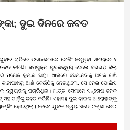
ଟଙ୍କା; ଦୁଇ ଦିନରେ ଜବତ
ୁରୁବାର ରାତିରେ ଡଭାଛକଠାରେ ଚେକିଂ କରୁଥିବା ସମୟରେ ୨
ଜବତ କରିଛି। ସମ୍ପୃକ୍ତ ଯୁବକଦ୍ୱୟ ହେଲେ ବରଗଡ଼ ଜିଲା
ୁ ଓ ମନୋଜ କୁମାର ସାହୁ। ଥାନାରେ ସେମାନଙ୍କୁ ଅଟକ ରଖି
୍କା କାହାପାଖରୁ ଆଣି କେଉଁଠିକୁ ନେଉଥିଲେ, ସେ ନେଇ ପୋଲିସ
ଯୁବକ ଦ୍ୱୟଙ୍କୁ ପଚାରିଥିଲା। ମାତ୍ର ସେମାନେ ସନ୍ତୋଷ ଜନକ
ଟ୍‌ ସହ ଗାଡ଼ିକୁ ଜବତ କରିଛି। ଏହାସହ ଦୁଇ ବାଇକ ଆରୋହୀଙ୍କୁ
ପ୍ୟାଙ୍କିଂ ହୋଇଥିଲା। ତେବେ ଯୁବକ ଦ୍ୱୟ ଏତେ ଟଙ୍କା ନେଇ