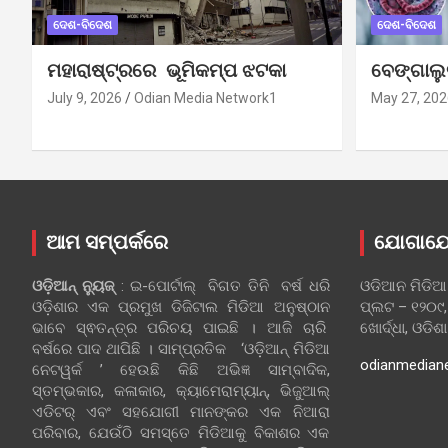
ଦେଶ-ବିଦେଶ
ଦେଶ-ବିଦେଶ
ମହାରାଷ୍ଟ୍ରରେ ଭୂମିକମ୍ପ ଝଟକା
ବେଙ୍ଗାଲ
July 9, 2026
Odian Media Network1
May 27, 202
ଆମ ସମ୍ପର୍କରେ
ଯୋଗାଯ
ଓଡ଼ିଆନ୍‍ ନ୍ୟୁଜ୍‍
: ଇ-ପୋର୍ଟାଲ୍ ବିଗତ ତିନି ବର୍ଷ ଧରି
ଓଡିଆନ ମିଡିଆ
ଓଡ଼ିଶାର ଏକ ପ୍ରମୁଖ ଡିଜିଟାଲ ମିଡିଆ ଅନୁଷ୍ଠାନ
ପ୍ଲଟ – ୧୨୦୯,
ଭାବେ ସ୍ଵତନ୍ତ୍ର ପରିଚୟ ପାଇଛି । ଆଜି ଚାରି
ଖୋର୍ଦ୍ଧା, ଓଡିଶ
ବର୍ଷରେ ପାଦ ଥାପିଛି । ସାମ୍ପ୍ରତିକ ‘ଓଡ଼ିଆନ୍‍ ମିଡିଆ
odianmedian
ନେଟୱର୍କ ’ ହେଉଛି କିଛି ଅଭିଜ୍ଞ ସାମ୍ବାଦିକ,
ସ୍ତମ୍ଭକାର, କଳାକାର, କ୍ୟାମେରାମ୍ୟାନ୍, ଭିଜୁଆଲ୍
ଏଡିଟର୍ ଏବଂ ସହଯୋଗୀ ମାନଙ୍କର ଏକ ନିଆରା
ପରିବାର, ଯେଉଁଠି ସମସ୍ତେ ମିଡିଆକୁ ବିକାଶର ଏକ