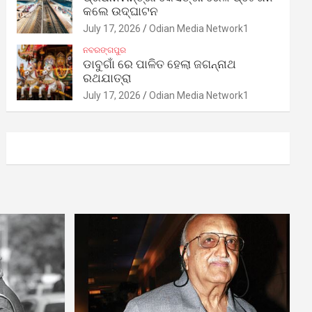
କଲେ ଉଦ୍‌ଘାଟନ
July 17, 2026
Odian Media Network1
ନବରଙ୍ଗପୁର
ଡାବୁଗାଁ ରେ ପାଳିତ ହେଲା ଜଗନ୍ନାଥ
ରଥଯାତ୍ରା
July 17, 2026
Odian Media Network1