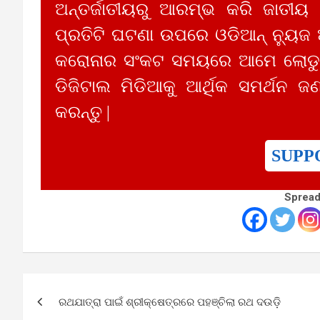
ଅନ୍ତର୍ଜାତୀୟରୁ ଆରମ୍ଭ କରି ଜାତୀୟ
ପ୍ରତିଟି ଘଟଣା ଉପରେ ଓଡିଆନ୍ ନ୍ୟୁଜ
କରୋନାର ସଂକଟ ସମୟରେ ଆମେ ଲୋଡୁଛ
ଡିଜିଟାଲ ମିଡିଆକୁ ଆର୍ଥିକ ସମର୍ଥନ ଜଣ
କରନ୍ତୁ |
SUPP
Spread
Post
ରଥଯାତ୍ରା ପାଇଁ ଶ୍ରୀକ୍ଷେତ୍ରରେ ପହଞ୍ଚିଲା ରଥ ଦଉଡ଼ି
navigation