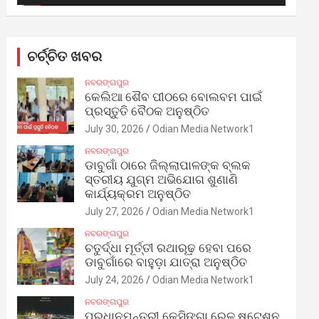
ଚର୍ଚ୍ଚିତ ଖବର
ନବରଙ୍ଗପୁର
କେଲିଆ ଶୈବ ପୀଠରେ ବୋଲବମ ପାଇଁ
ପ୍ରସ୍ତୁତି ବୈଠକ ଅନୁଷ୍ଠିତ
July 30, 2026
Odian Media Network1
ନବରଙ୍ଗପୁର
ଡାବୁଗାଁ ଠାରେ ଜିଲ୍ଲାପାଳଙ୍କ ବ୍ଲକ
ସ୍ତରୀୟ ଯୁଗ୍ମ ଅଭିଯୋଗ ଶୁଣାଣି
କାର୍ଯ୍ୟକ୍ରମ ଅନୁଷ୍ଠିତ
July 27, 2026
Odian Media Network1
ନବରଙ୍ଗପୁର
ଚତୁର୍ଦ୍ଧା ମୂର୍ତ୍ତୀ ରଥାରୂଢ଼ ହେବା ପରେ
ଡାବୁଗାଁରେ ବାହୁଡ଼ା ଯାତ୍ରା ଅନୁଷ୍ଠିତ
July 24, 2026
Odian Media Network1
ନବରଙ୍ଗପୁର
ପ୍ରଧାନମନ୍ତ୍ରୀ କେସିଙ୍ଗା ରେଳ ଷ୍ଟେଶନ