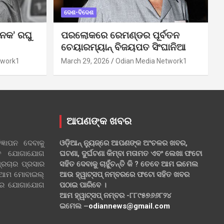
ଦେଶ-ବିଦେଶ
ନକ’ ରଘୁ
ପରଲୋକରେ ରେମଣ୍ଡର ପୂର୍ବତନ
ଚେୟାରମ୍ୟାନ୍ ବିଜୟପତ ସିଂଘାନିଆ
twork1
March 29, 2026
Odian Media Network1
ଆପଣଙ୍କ ଖବର
୍ଞାପନ ଦେବାକୁ
ଓଡ଼ିଆନ୍ ନ୍ୟୁଜ୍‌ରେ ଆପଣଙ୍କ ଅଂଚଳର ଖବର,
ହିତ ଯୋଗାଯୋଗ
ଘଟଣା, ଦୁର୍ଘଟଣା କିମ୍ବା ମତାମତ ଏବଂ ଲେଖା ଫଟୋ
୍ରଚାର ପ୍ରସାର
ସହିତ ଦେବାକୁ ଚାହୁଁଚନ୍ତି କି ? ତେବେ ଆମ ଇମେଲ
 ଆମ ମୋବାଇଲ୍
ଆଉ ହ୍ୱାଟ୍‌ସପ୍ ନମ୍ବରରେ ଫଟୋ ସହିତ ଖବର
ଲରେ ଯୋଗାଯୋଗ
ପଠାଇ ପାରିବେ ।
ଆମ ହ୍ୱାଟ୍‌ସପ୍ ନମ୍ବର -୮୮୯୫୭୬୬୮୨୪
ଇମେଲ –
odiannews@gmail.com