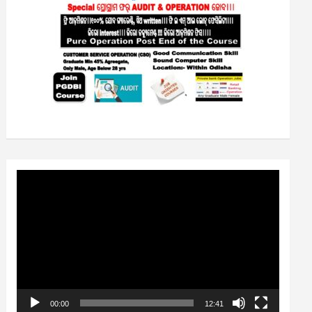
Video
Player
00:00
12:41