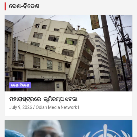
ଦେଶ-ବିଦେଶ
ଦେଶ-ବିଦେଶ
ମହାରାଷ୍ଟ୍ରରେ ଭୂମିକମ୍ପ ଝଟକା
July 9, 2026
Odian Media Network1