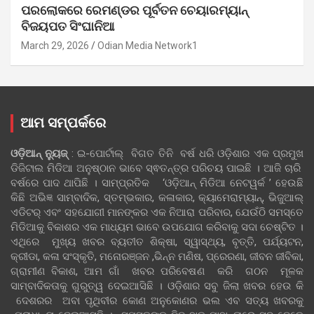
ପରଲୋକରେ ରେମଣ୍ଡର ପୂର୍ବତନ ଚେୟାରମ୍ୟାନ୍
ବିଜୟପତ ସିଂଘାନିଆ
March 29, 2026
Odian Media Network1
ଆମ ସମ୍ପର୍କରେ
ଓଡ଼ିଆନ୍‍ ନ୍ୟୁଜ୍‍
: ଇ-ପୋର୍ଟାଲ୍ ବିଗତ ତିନି ବର୍ଷ ଧରି ଓଡ଼ିଶାର ଏକ ପ୍ରମୁଖ
ଡିଜିଟାଲ ମିଡିଆ ଅନୁଷ୍ଠାନ ଭାବେ ସ୍ଵତନ୍ତ୍ର ପରିଚୟ ପାଇଛି । ଆଜି ଚାରି
ବର୍ଷରେ ପାଦ ଥାପିଛି । ସାମ୍ପ୍ରତିକ ‘ଓଡ଼ିଆନ୍‍ ମିଡିଆ ନେଟୱର୍କ ’ ହେଉଛି
କିଛି ଅଭିଜ୍ଞ ସାମ୍ବାଦିକ, ସ୍ତମ୍ଭକାର, କଳାକାର, କ୍ୟାମେରାମ୍ୟାନ୍, ଭିଜୁଆଲ୍
ଏଡିଟର୍ ଏବଂ ସହଯୋଗୀ ମାନଙ୍କର ଏକ ନିଆରା ପରିବାର, ଯେଉଁଠି ସମସ୍ତେ
ମିଡିଆକୁ ବିକାଶର ଏକ ମାଧ୍ୟମ ଭାବେ ଉପଯୋଗ କରିବାକୁ ସଦା ଚେଷ୍ଟିତ ।
ଏଥିରେ ମୁଖ୍ୟ ଖବର ବ୍ୟତୀତ ଶିକ୍ଷା, ସ୍ୱାସ୍ଥ୍ୟ, ବୃତ୍ତି, ପର୍ଯ୍ୟଟନ,
କ୍ରୀଡା, କଳା ସଂସ୍କୃତି, ମନୋରଞ୍ଜନ ,ଭିନ୍ନ ମଣିଷ, ପ୍ରେରଣା, ଜୀବନ ଜୀବିକା,
ଗ୍ରାମୀଣ ବିକାଶ, ଆମ ଗାଁ ଖବର ପରିବେଷଣ କରି ଗଠନ ମୂଳକ
ସାମ୍ବାଦିକତାକୁ ଗୁରୁତ୍ୱ ଦେଇଆସିଛି । ଓଡ଼ିଶାର ସବୁ ଜିଲା ଖବର ହେଉ କି
ଦେଶରର ଅବା ପୃଥିବୀର କୋଣ ଅନୁକୋଣର ଭଲ ଏବ ସତ୍ୟ ଖବରକୁ