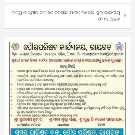
ଜାମ୍ମୁ କାଶ୍ମୀର ସୀମାରେ ନକ୍ସଲ-ଯବାନ ଲଢ଼େଇ: ଦୁଇ ଭାରତୀୟ
ଯବାନ ଆହତ