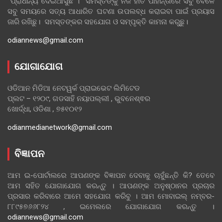
ପ୍ରାଧାନ୍ୟ ଦେଇଆସୁଛି । ସମସ୍ତଙ୍କୁ ନିଜ ହାତ ପାହାନ୍ତାରେ ସବୁ ବେଳେ
ସବୁ ସମୟରେ ସତ୍ୟ ଆଧାରିତ ଘଟଣା ଉପଲବ୍ଧ କରାଇବା ପାଇଁ ପ୍ରୟାସ
ଜାରି ରଖିଛୁ। ସମସ୍ତଙ୍କର ସହଯୋଗ ଓ ସମ୍ପୃକ୍ତି କାମନା କରୁଛୁ।
odiannews@gmail.com
ଯୋଗାଯୋଗ
ଓଡିଆନ ମିଡିଆ ନେଟୱର୍କ ପ୍ରାଇଭେଟ ଲିମିଟେଡ
ପ୍ଲଟ – ୧୨୦୯, ଗଡସାହି ନୟାପଲ୍ଲୀ , ଭୁବନେଶ୍ଵର
ଖୋର୍ଦ୍ଧା, ଓଡିଶା , ୭୫୧୦୧୨
odianmedianetwork@gmail.com
ବିଜ୍ଞାପନ
ଆମ ଇ-ପୋର୍ଟାଲରେ ଆପଣଙ୍କ ବିଜ୍ଞାପନ ଦେବାକୁ ଚାହୁଁଛନ୍ତି କି? ତେବେ
ଆମ ସହିତ ଯୋଗାଯୋଗ କରନ୍ତୁ । ଆପଣଙ୍କ ଅନୁଷ୍ଠାନର ପ୍ରଚାର
ପ୍ରସାର କରିବାରେ ଆମେ ସହଯୋଗ କରିବୁ । ଆମ ମୋବାଇଲ୍ ନମ୍ବର-
୮୮୯୫୭୬୬୮୨୪ , ଇମେଲରେ ଯୋଗାଯୋଗ କରନ୍ତୁ ।
odiannews@gmail.com