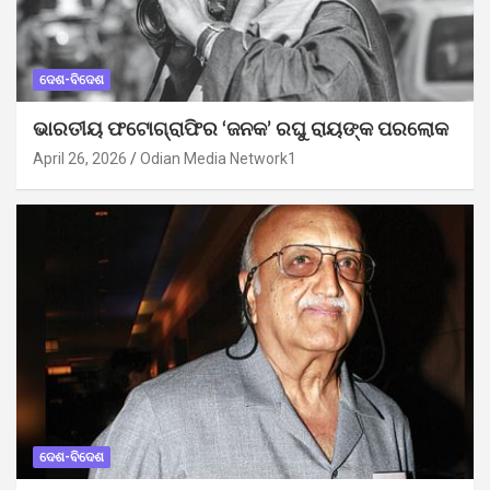
ଦେଶ-ବିଦେଶ
ଭାରତୀୟ ଫଟୋଗ୍ରାଫିର ‘ଜନକ’ ରଘୁ ରାୟଙ୍କ ପରଲୋକ
April 26, 2026
Odian Media Network1
ଦେଶ-ବିଦେଶ