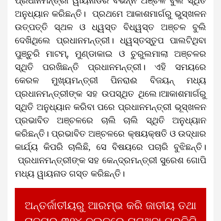
ପ୍ରଧାନମନ୍ତ୍ରୀ ୱାୟନାଡର ବିଭିନ୍ନ ଅଞ୍ଚଳ ବୁଲି ସ୍ଥିତି
ଅନୁଧ୍ୟାନ କରିଛନ୍ତି। ପ୍ରଥମେ ଆକାଶମାର୍ଗରୁ ଭୁସ୍ଖଳନ
ଉତ୍ପତ୍ତି ସ୍ଥଳ ଓ ଧ୍ୱସ୍ତ ବିଧ୍ୱସ୍ତ ଅଞ୍ଚଳ ବୁଲି
ଦେଖିଥିଲେ ପ୍ରଧାନମନ୍ତ୍ରୀ। ଧ୍ୱସ୍ତସ୍ତୁପ ପାଲଟିଥିବା
ପୁଞ୍ଚୁରି ମାଟମ୍, ମୁଣ୍ଡାକାଇ ଓ ଚୁରୁଲମାଲା ଅଞ୍ଚଳର
ସ୍ଥିତି ପରଖିଛନ୍ତି ପ୍ରଧାନମନ୍ତ୍ରୀ। ଏହି ସମୟରେ
କେରଳ ମୁଖ୍ୟମନ୍ତ୍ରୀ ପିନରାଈ ବିଜୟନ୍ ମଧ୍ୟ
ପ୍ରଧାନମନ୍ତ୍ରୀଙ୍କ ସହ ଉପସ୍ଥିତ ଥିଲେ।ଆକାଶମାର୍ଗରୁ
ସ୍ଥିତି ଅନୁଧ୍ୟାନ କରିବା ପରେ ପ୍ରଧାନମନ୍ତ୍ରୀ ଭୂସ୍ଖଳନ
ପ୍ରଭାବିତ ଅଞ୍ଚଳରେ ଚାଲି ଚାଲି ସ୍ଥିତି ଅନୁଧ୍ୟାନ
କରିଛନ୍ତି। ପ୍ରଭାବିତ ଅଞ୍ଚଳରେ କ୍ଷୟକ୍ଷତି ଓ ଉଦ୍ଧାର
କାର୍ଯ୍ୟ କିପରି ଚାଲିଛି, ସେ ବିଷୟରେ ପଚାରି ବୁଝିଛନ୍ତି।
ପ୍ରଧାନମନ୍ତ୍ରୀଙ୍କ ସହ କେନ୍ଦ୍ରମନ୍ତ୍ରୀ ସୁରେଶ ଗୋପି
ମଧ୍ୟ ୱାୟନାଡ ଗସ୍ତ କରିଛନ୍ତି।
ଅନ୍ତର୍ଜାତୀୟରୁ ଆରମ୍ଭ କରି ଜାତୀୟ ତଥା