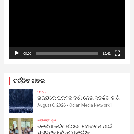
Player
00:00
12:41
ଚର୍ଚ୍ଚିତ ଖବର
ରାଜ୍ୟ
ରାଜ୍ୟରେ ପ୍ରବଳ ବର୍ଷା ନେଇ ସତର୍କତା ଜାରି
August 6, 2026
Odian Media Network1
ନବରଙ୍ଗପୁର
କେଲିଆ ଶୈବ ପୀଠରେ ବୋଲବମ ପାଇଁ
ପ୍ରସ୍ତୁତି ବୈଠକ ଅନୁଷ୍ଠିତ