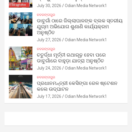
July 30, 2026
Odian Media Network1
ନବରଙ୍ଗପୁର
ଡାବୁଗାଁ ଠାରେ ଜିଲ୍ଲାପାଳଙ୍କ ବ୍ଲକ ସ୍ତରୀୟ
ଯୁଗ୍ମ ଅଭିଯୋଗ ଶୁଣାଣି କାର୍ଯ୍ୟକ୍ରମ
ଅନୁଷ୍ଠିତ
July 27, 2026
Odian Media Network1
ନବରଙ୍ଗପୁର
ଚତୁର୍ଦ୍ଧା ମୂର୍ତ୍ତୀ ରଥାରୂଢ଼ ହେବା ପରେ
ଡାବୁଗାଁରେ ବାହୁଡ଼ା ଯାତ୍ରା ଅନୁଷ୍ଠିତ
July 24, 2026
Odian Media Network1
ନବରଙ୍ଗପୁର
ପ୍ରଧାନମନ୍ତ୍ରୀ କେସିଙ୍ଗା ରେଳ ଷ୍ଟେଶନ
କଲେ ଉଦ୍‌ଘାଟନ
July 17, 2026
Odian Media Network1