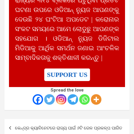
ରାଜ୍ୟର ୩୧୪ ବ୍ଲକରେ ଘଟୁଥିବା ପ୍ରତିଟି
ଘଟଣା ଉପରେ ଓଡିଆନ୍ ନ୍ୟୁଜ ଆପଣଙ୍କୁ
ଦେଉଛି ୨୪ ଘଂଟିଆ ଅପଡେଟ | କରୋନାର
ସଂକଟ ସମୟରେ ଆମେ ଲୋଡୁଛୁ ଆପଣଙ୍କ
ସହଯୋଗ । ଓଡିଆନ୍ ନ୍ୟୁଜ ଡିଜିଟାଲ
ମିଡିଆକୁ ଆର୍ଥିକ ସମର୍ଥନ ଜଣାଇ ଆଂଚଳିକ
ସାମ୍ବାଦିକତାକୁ ଶକ୍ତିଶାଳୀ କରନ୍ତୁ |
SUPPORT US
Spread the love
Post
କେନ୍ଦ୍ର କ୍ୟାବିନେଟରେ ରାଜ୍ୟ ପାଇଁ ୬ଟି ରେଳ ପ୍ରକଳ୍ପ ପାରିତ
navigation