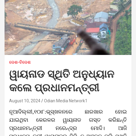
ଦେଶ-ବିଦେଶ
ୱାୟନାଡ ସ୍ଥିତି ଅନୁଧ୍ୟାନ
କଲେ ପ୍ରଧାନମନ୍ତ୍ରୀ
August 10, 2024
Odian Media Network1
ନୂଆଦିଲ୍ଲୀ,୧୦ା୮:ଭୂସ୍ଖଳନରେ ଛାରଖାର ହୋଇ
ଯାଇଥିବା କେରଳର ୱାୟନାଡ ଗସ୍ତ କରିଛନ୍ତି
ପ୍ରଧାନମନ୍ତ୍ରୀ ନରେନ୍ଦ୍ର ମୋଦି। ଆଜି