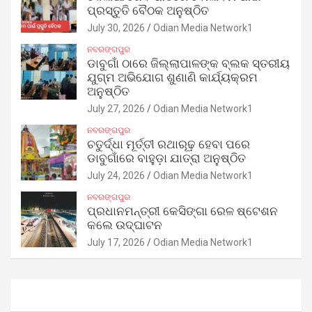
ପ୍ରସ୍ତୁତି ବୈଠକ ଅନୁଷ୍ଠିତ
July 30, 2026
Odian Media Network1
ନବରଙ୍ଗପୁର
ଡାବୁଗାଁ ଠାରେ ଜିଲ୍ଲାପାଳଙ୍କ ବ୍ଲକ ସ୍ତରୀୟ
ଯୁଗ୍ମ ଅଭିଯୋଗ ଶୁଣାଣି କାର୍ଯ୍ୟକ୍ରମ
ଅନୁଷ୍ଠିତ
July 27, 2026
Odian Media Network1
ନବରଙ୍ଗପୁର
ଚତୁର୍ଦ୍ଧା ମୂର୍ତ୍ତୀ ରଥାରୂଢ଼ ହେବା ପରେ
ଡାବୁଗାଁରେ ବାହୁଡ଼ା ଯାତ୍ରା ଅନୁଷ୍ଠିତ
July 24, 2026
Odian Media Network1
ନବରଙ୍ଗପୁର
ପ୍ରଧାନମନ୍ତ୍ରୀ କେସିଙ୍ଗା ରେଳ ଷ୍ଟେଶନ
କଲେ ଉଦ୍‌ଘାଟନ
July 17, 2026
Odian Media Network1