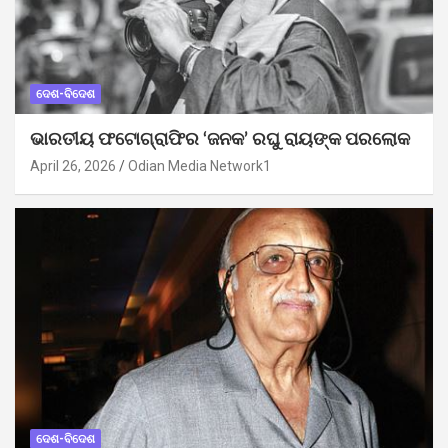
ଦେଶ-ବିଦେଶ
ଭାରତୀୟ ଫଟୋଗ୍ରାଫିର ‘ଜନକ’ ରଘୁ ରାୟଙ୍କ ପରଲୋକ
April 26, 2026
Odian Media Network1
ଦେଶ-ବିଦେଶ