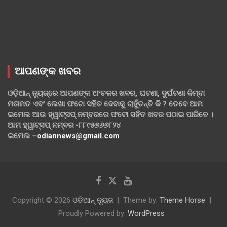
ଆପଣଙ୍କ ଖବର
ଓଡ଼ିଆନ୍ ନ୍ୟୁଜ୍‌ରେ ଆପଣଙ୍କ ଅଂଚଳର ଖବର, ଘଟଣା, ଦୁର୍ଘଟଣା କିମ୍ବା
ମତାମତ ଏବଂ ଲେଖା ଫଟୋ ସହିତ ଦେବାକୁ ଚାହୁଁଚନ୍ତି କି ? ତେବେ ଆମ
ଇମେଲ ଆଉ ହ୍ୱାଟ୍‌ସପ୍ ନମ୍ବରରେ ଫଟୋ ସହିତ ଖବର ପଠାଇ ପାରିବେ ।
ଆମ ହ୍ୱାଟ୍‌ସପ୍ ନମ୍ବର -୮୮୯୫୭୬୬୮୨୪
ଇମେଲ –
odiannews@gmail.com
Copyright © 2026
ଓଡିଆନ୍ ନ୍ୟୁଜ
Theme by:
Theme Horse
Proudly Powered by:
WordPress