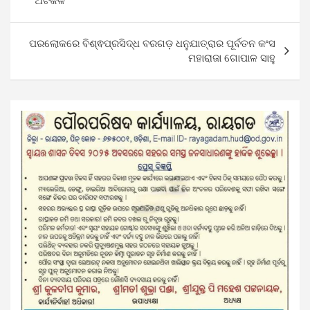
ଅଟକଳ​‌
ପରଲୋକରେ ବିଶ୍ଵପ୍ରସିଦ୍ଧ ବରଗଡ଼ ଧନୁଯାତ୍ରାର ପୂର୍ବତନ କଂସ
ମହାରାଜା ଗୋପାଳ ସାହୁ