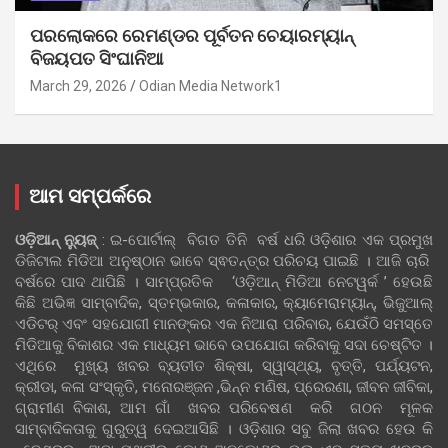
ପରଲୋକରେ ରେମଣ୍ଡର ପୂର୍ବତନ ଚେୟାରମ୍ୟାନ୍
ବିଜୟପତ ସିଂଘାନିଆ
March 29, 2026
Odian Media Network1
ଆମ ସମ୍ପର୍କରେ
ଓଡ଼ିଆନ୍‍ ନ୍ୟୁଜ୍‍
: ଇ-ପୋର୍ଟାଲ୍ ବିଗତ ତିନି ବର୍ଷ ଧରି ଓଡ଼ିଶାର ଏକ ପ୍ରମୁଖ
ଡିଜିଟାଲ ମିଡିଆ ଅନୁଷ୍ଠାନ ଭାବେ ସ୍ଵତନ୍ତ୍ର ପରିଚୟ ପାଇଛି । ଆଜି ଚାରି
ବର୍ଷରେ ପାଦ ଥାପିଛି । ସାମ୍ପ୍ରତିକ ‘ଓଡ଼ିଆନ୍‍ ମିଡିଆ ନେଟୱର୍କ ’ ହେଉଛି
କିଛି ଅଭିଜ୍ଞ ସାମ୍ବାଦିକ, ସ୍ତମ୍ଭକାର, କଳାକାର, କ୍ୟାମେରାମ୍ୟାନ୍, ଭିଜୁଆଲ୍
ଏଡିଟର୍ ଏବଂ ସହଯୋଗୀ ମାନଙ୍କର ଏକ ନିଆରା ପରିବାର, ଯେଉଁଠି ସମସ୍ତେ
ମିଡିଆକୁ ବିକାଶର ଏକ ମାଧ୍ୟମ ଭାବେ ଉପଯୋଗ କରିବାକୁ ସଦା ଚେଷ୍ଟିତ ।
ଏଥିରେ ମୁଖ୍ୟ ଖବର ବ୍ୟତୀତ ଶିକ୍ଷା, ସ୍ୱାସ୍ଥ୍ୟ, ବୃତ୍ତି, ପର୍ଯ୍ୟଟନ,
କ୍ରୀଡା, କଳା ସଂସ୍କୃତି, ମନୋରଞ୍ଜନ ,ଭିନ୍ନ ମଣିଷ, ପ୍ରେରଣା, ଜୀବନ ଜୀବିକା,
ଗ୍ରାମୀଣ ବିକାଶ, ଆମ ଗାଁ ଖବର ପରିବେଷଣ କରି ଗଠନ ମୂଳକ
ସାମ୍ବାଦିକତାକୁ ଗୁରୁତ୍ୱ ଦେଇଆସିଛି । ଓଡ଼ିଶାର ସବୁ ଜିଲା ଖବର ହେଉ କି