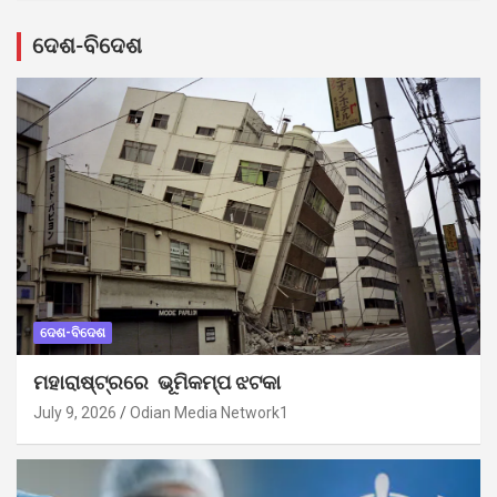
ଦେଶ-ବିଦେଶ
ଦେଶ-ବିଦେଶ
ମହାରାଷ୍ଟ୍ରରେ ଭୂମିକମ୍ପ ଝଟକା
July 9, 2026
Odian Media Network1