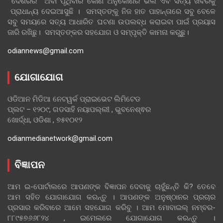
ଦେଶରର ଅବା ପୃଥିବୀର କୋଣ ଅନୁକୋଣର ଭଲ ଏବ ସତ୍ୟ ଖବରକୁ
ପ୍ରାଧାନ୍ୟ ଦେଇଆସୁଛି । ସମସ୍ତଙ୍କୁ ନିଜ ହାତ ପାହାନ୍ତାରେ ସବୁ ବେଳେ
ସବୁ ସମୟରେ ସତ୍ୟ ଆଧାରିତ ଘଟଣା ଉପଲବ୍ଧ କରାଇବା ପାଇଁ ପ୍ରୟାସ
ଜାରି ରଖିଛୁ। ସମସ୍ତଙ୍କର ସହଯୋଗ ଓ ସମ୍ପୃକ୍ତି କାମନା କରୁଛୁ।
odiannews@gmail.com
ଯୋଗାଯୋଗ
ଓଡିଆନ ମିଡିଆ ନେଟୱର୍କ ପ୍ରାଇଭେଟ ଲିମିଟେଡ
ପ୍ଲଟ – ୧୨୦୯, ଗଡସାହି ନୟାପଲ୍ଲୀ , ଭୁବନେଶ୍ଵର
ଖୋର୍ଦ୍ଧା, ଓଡିଶା , ୭୫୧୦୧୨
odianmedianetwork@gmail.com
ବିଜ୍ଞାପନ
ଆମ ଇ-ପୋର୍ଟାଲରେ ଆପଣଙ୍କ ବିଜ୍ଞାପନ ଦେବାକୁ ଚାହୁଁଛନ୍ତି କି? ତେବେ
ଆମ ସହିତ ଯୋଗାଯୋଗ କରନ୍ତୁ । ଆପଣଙ୍କ ଅନୁଷ୍ଠାନର ପ୍ରଚାର
ପ୍ରସାର କରିବାରେ ଆମେ ସହଯୋଗ କରିବୁ । ଆମ ମୋବାଇଲ୍ ନମ୍ବର-
୮୮୯୫୭୬୬୮୨୪ , ଇମେଲରେ ଯୋଗାଯୋଗ କରନ୍ତୁ ।