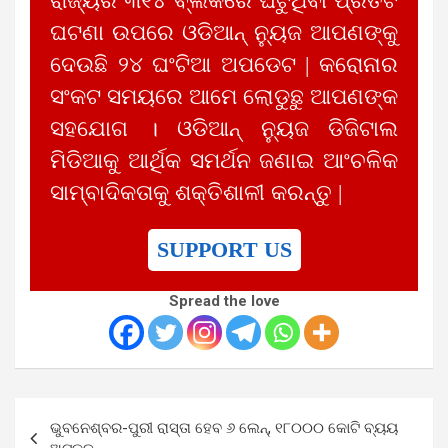
ରାଜ୍ୟର ୩୧୪ ବ୍ଲକରେ ଘଟୁଥିବା ପ୍ରତିଟି
ଘଟଣା ଉପରେ ଓଡିଆନ୍ ନ୍ୟୁଜ ଆପଣଙ୍କୁ
ଦେଉଛି ୨୪ ଘଂଟିଆ ଅପଡେଟ | କରୋନାର
ସଂକଟ ସମୟରେ ଆମେ ଲୋଡୁଛୁ ଆପଣଙ୍କ
ସହଯୋଗ । ଓଡିଆନ୍ ନ୍ୟୁଜ ଡିଜିଟାଲ
ମିଡିଆକୁ ଆର୍ଥିକ ସମର୍ଥନ ଜଣାଇ ଆଂଚଳିକ
ସାମ୍ବାଦିକତାକୁ ଶକ୍ତିଶାଳୀ କରନ୍ତୁ |
SUPPORT US
Spread the love
Post
ଭୁବନେଶ୍ବର-ପୁରୀ ରାସ୍ତା ହେବ ୬ ଲେନ୍, ୧୮୦୦୦ କୋଟି ବ୍ୟୟ
navigation