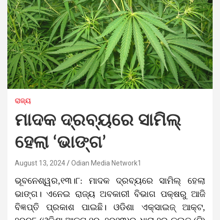
ରାଜ୍ୟ
ମାଦକ ଦ୍ରବ୍ୟରେ ସାମିଲ୍
ହେଲା ‘ଭାଙ୍ଗ’
August 13, 2024
Odian Media Network1
ଭୂବନେଶ୍ୱର,୧୩।୮: ମାଦକ ଦ୍ରବ୍ୟରେ ସାମିଲ୍ ହେଲା
ଭାଙ୍ଗ। ଏନେଇ ରାଜ୍ୟ ଅବକାରୀ ବିଭାଗ ପକ୍ଷରୁ ଆଜି
ବିଜ୍ଞପ୍ତି ପ୍ରକାଶ ପାଇଛି। ଓଡିଶା ଏକ୍ସାଇଜ୍ ଆକ୍ଟ,