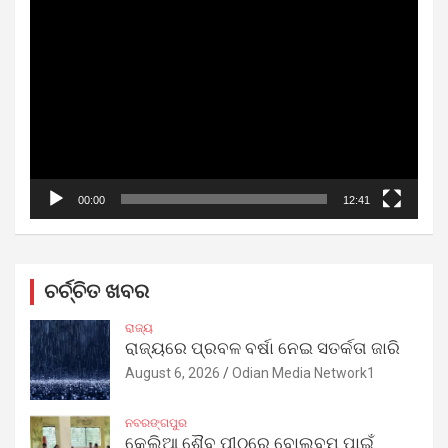
Video
Player
00:00
12:41
ଚର୍ଚ୍ଚିତ ଖବର
ରାଜ୍ୟ
ରାଜ୍ୟରେ ପ୍ରବଳ ବର୍ଷା ନେଇ ସତର୍କତା ଜାରି
August 6, 2026
Odian Media Network1
ନବରଙ୍ଗପୁର
କେଲିଆ ଶୈବ ପୀଠରେ ବୋଲବମ ପାଇଁ