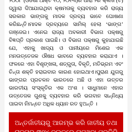
୨୦୦୮ (ଓଡିଶା ଆକ୍ଟ ୧୦, ୨୦୧୩)ର ଧାରା ୨ର କ୍ଲଜ (ଟି)
ଦ୍ୱାରା ଦିଆଯାଇଥିବା କ୍ଷମତାକୁ ବ୍ୟବହାର କରି ରାଜ୍ୟ
ସରକାର ଭାଙ୍ଗକୁ ମାଦକ ଦ୍ରବ୍ୟ ଭାବେ ଘୋଷଣା
କରିଛନ୍ତି।ମାଦକ ଦ୍ରବ୍ୟରେ ସାମିଲ୍ ହେଲା ‘ଭାଙ୍ଗ’
ଗଞ୍ଜେଇ। ଏନେଇ ରାଜ୍ୟ ଅବକାରୀ ବିଭାଗ ପକ୍ଷରୁ
ବିଜ୍ଞପ୍ତି ପ୍ରକାଶ ପାଇଛି। ଓ ବିଭାଗ ପକ୍ଷରୁ କୁହାଯାଇଛି
ଯେ, ଏହାକୁ ଖାଦ୍ୟ ଓ ପାନୀୟରେ ମିଶେଇ ଏକ
ମନଉତ୍ତେଜକ ଔଷଧ ଭାବରେ ବ୍ୟବ‌ହାର କରାଯାଏ ।
ଫଳରେ ଏହା ବିଶୃଙ୍ଖଳା, ଶତ୍ରୁତା, ବିକୃତି, ମତିଭ୍ରମ ଏବଂ
ଚିନ୍ତା ଶକ୍ତି ହରାଇବାର କାରଣ ହୋଇଥାଏ।ପୁରାଣ ଯୁଗରୁ
ଭାଙ୍ଗର ପ୍ରଚଳନ ଭାରତରେ ଅଛି ଓ ଏହା ଉତ୍ତର
ଭାରତୀୟ ସଂସ୍କୃତିର ଏକ ଅଂଶ । ସାଧୁମାନେ ଏହାର
ଉତ୍ତେଜକ ଗୁଣକୁ ବ୍ୟବ‌ହାର କରି ଭଗବାନ ସାନ୍ନିଧ୍ୟ
ପାଇବା ନିମନ୍ତେ ଅଧିକ ଧ୍ୟାନ ରତ ହୁଅନ୍ତି ।
ଅନ୍ତର୍ଜାତୀୟରୁ ଆରମ୍ଭ କରି ଜାତୀୟ ତଥା