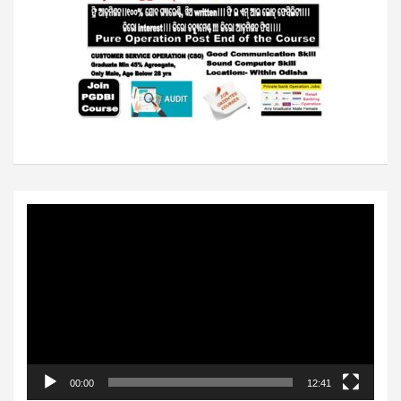
Video
Player
00:00
12:41