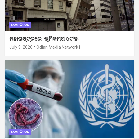
ଦେଶ-ବିଦେଶ
ମହାରାଷ୍ଟ୍ରରେ ଭୂମିକମ୍ପ ଝଟକା
July 9, 2026
Odian Media Network1
ଦେଶ-ବିଦେଶ