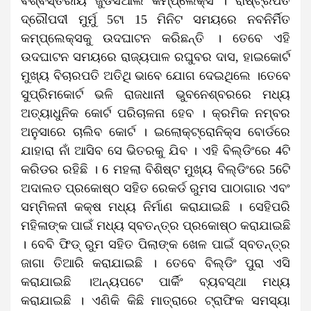
ବିଶ୍ବସ୍ତରୀୟ ଜୁଡିସିଆଲ କମ୍ପ୍ଲେକ୍ସ । ରାଷ୍ଟ୍ରପତି
ଦ୍ରୌପଦୀ ମୁର୍ମୁ 5ଟା 15 ମିନିଟ ସମୟରେ ନବନିର୍ମିତ
କମ୍ପ୍ଲେକ୍ସକୁ ଉଦଘାଟନ କରିଛନ୍ତି । ତେବେ ଏହି
ଉଦଘାଟନ ସମୟରେ ରାଜ୍ୟପାଳ ରଘୁବର ଦାସ, ହାଇକୋର୍ଟ
ମୁଖ୍ୟ ବିଚାରପତି ଅତିଥି ଭାବେ ଯୋଗ ଦେଇଥିଲେ ।ତେବେ
ସୁପ୍ରିମକୋର୍ଟ ଭଳି ରାଜଧାନୀ ଭୁବନେଶ୍ବରରେ ମଧ୍ୟ
ଅତ୍ୟାଧୁନିକ କୋର୍ଟ ପରିଚାଳନା ହେବ । କ୍ରମିକ ନମ୍ବର
ଅନୁସାରେ ଚାଲିବ କୋର୍ଟ । ଇଲୋକ୍ଟ୍ରୋନିକ୍ସ ବୋର୍ଡରେ
ଯାହାରା ନାଁ ଆସିବ ସେ ଭିତରକୁ ଯିବ । ଏହି ବିଲ୍ଡିଂରେ 4ଟି
କରିଡର ରହିଛି । 6 ମହଲା ବିଶିଷ୍ଟ ମୁଖ୍ୟ ବିଲ୍ଡିଂରେ 56ଟି
ଅଦାଲତ ପ୍ରକୋଷ୍ଠ ସହିତ ରେକର୍ଡ ରୁମସ ପାଠାଗାର ଏବଂ
ସମ୍ମିଳନୀ କକ୍ଷ ମଧ୍ୟ ନିର୍ମାଣ କରାଯାଇଛି । ସେହିପରି
ମହିଳାଙ୍କ ପାଇଁ ମଧ୍ୟ ସ୍ବତନ୍ତ୍ର ପ୍ରକୋଷ୍ଠ କରାଯାଇଛି
। ବେବି ଫିଡ୍ ରୁମ ସହିତ ପିଲାଙ୍କ ଖେଳ ପାଇଁ ସ୍ବତନ୍ତ୍ର
ଜାଗା ତିଆରି କରାଯାଇଛି । ତେବେ ବିଲ୍ଡିଂ ପୁରା ଏସି
କରାଯାଇଛି ।ଅନ୍ୟପଟେ ପାର୍କିଂ ବ୍ୟବସ୍ଥା ମଧ୍ୟ
କରାଯାଇଛି । ଏଣିକି କିଛି ମାତ୍ରାରେ ଟ୍ରାଫିକ ସମସ୍ୟା