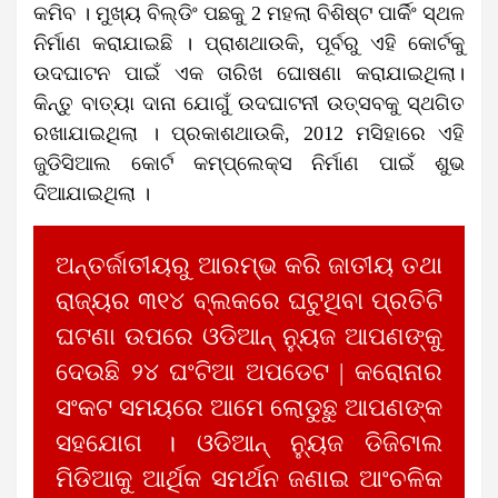
କମିବ । ମୁଖ୍ୟ ବିଲ୍ଡିଂ ପଛକୁ 2 ମହଲା ବିଶିଷ୍ଟ ପାର୍କିଂ ସ୍ଥଳ
ନିର୍ମାଣ କରାଯାଇଛି । ପ୍ରାଶଥାଉକି, ପୂର୍ବରୁ ଏହି କୋର୍ଟକୁ
ଉଦଘାଟନ ପାଇଁ ଏକ ତାରିଖ ଘୋଷଣା କରାଯାଇଥିଲା।
କିନ୍ତୁ ବାତ୍ୟା ଦାନା ଯୋଗୁଁ ଉଦଘାଟନୀ ଉତ୍ସବକୁ ସ୍ଥଗିତ
ରଖାଯାଇଥିଲା । ପ୍ରକାଶଥାଉକି, 2012 ମସିହାରେ ଏହି
ଜୁଡିସିଆଲ କୋର୍ଟ କମ୍ପ୍ଲେକ୍ସ ନିର୍ମାଣ ପାଇଁ ଶୁଭ
ଦିଆଯାଇଥିଲା ।
ଅନ୍ତର୍ଜାତୀୟରୁ ଆରମ୍ଭ କରି ଜାତୀୟ ତଥା
ରାଜ୍ୟର ୩୧୪ ବ୍ଲକରେ ଘଟୁଥିବା ପ୍ରତିଟି
ଘଟଣା ଉପରେ ଓଡିଆନ୍ ନ୍ୟୁଜ ଆପଣଙ୍କୁ
ଦେଉଛି ୨୪ ଘଂଟିଆ ଅପଡେଟ | କରୋନାର
ସଂକଟ ସମୟରେ ଆମେ ଲୋଡୁଛୁ ଆପଣଙ୍କ
ସହଯୋଗ । ଓଡିଆନ୍ ନ୍ୟୁଜ ଡିଜିଟାଲ
ମିଡିଆକୁ ଆର୍ଥିକ ସମର୍ଥନ ଜଣାଇ ଆଂଚଳିକ