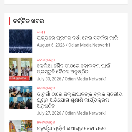
ଚର୍ଚ୍ଚିତ ଖବର
ରାଜ୍ୟ
ରାଜ୍ୟରେ ପ୍ରବଳ ବର୍ଷା ନେଇ ସତର୍କତା ଜାରି
August 6, 2026
Odian Media Network1
ନବରଙ୍ଗପୁର
କେଲିଆ ଶୈବ ପୀଠରେ ବୋଲବମ ପାଇଁ
ପ୍ରସ୍ତୁତି ବୈଠକ ଅନୁଷ୍ଠିତ
July 30, 2026
Odian Media Network1
ନବରଙ୍ଗପୁର
ଡାବୁଗାଁ ଠାରେ ଜିଲ୍ଲାପାଳଙ୍କ ବ୍ଲକ ସ୍ତରୀୟ
ଯୁଗ୍ମ ଅଭିଯୋଗ ଶୁଣାଣି କାର୍ଯ୍ୟକ୍ରମ
ଅନୁଷ୍ଠିତ
July 27, 2026
Odian Media Network1
ନବରଙ୍ଗପୁର
ଚତୁର୍ଦ୍ଧା ମୂର୍ତ୍ତୀ ରଥାରୂଢ଼ ହେବା ପରେ