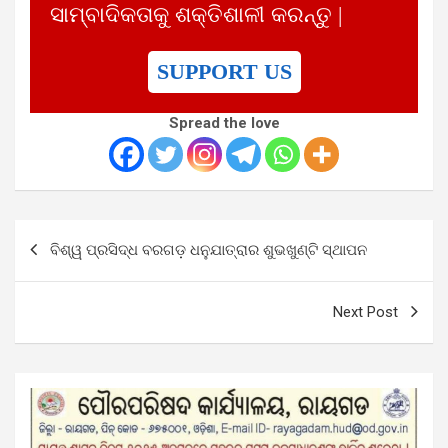
ସାମ୍ବାଦିକତାକୁ ଶକ୍ତିଶାଳୀ କରନ୍ତୁ |
SUPPORT US
Spread the love
Post
ବିଶ୍ୱ ପ୍ରସିଦ୍ଧ ବରଗଡ଼ ଧନୁଯାତ୍ରାର ଶୁଭଖୁଣ୍ଟି ସ୍ଥାପନ
navigation
Next Post