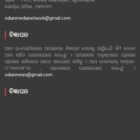
ଖୋର୍ଦ୍ଧା, ଓଡିଶା , ୭୫୧୦୧୨
odianmedianetwork@gmail.com
ବିଜ୍ଞାପନ
ଆମ ଇ-ପୋର୍ଟାଲରେ ଆପଣଙ୍କ ବିଜ୍ଞାପନ ଦେବାକୁ ଚାହୁଁଛନ୍ତି କି? ତେବେ
ଆମ ସହିତ ଯୋଗାଯୋଗ କରନ୍ତୁ । ଆପଣଙ୍କ ଅନୁଷ୍ଠାନର ପ୍ରଚାର
ପ୍ରସାର କରିବାରେ ଆମେ ସହଯୋଗ କରିବୁ । ଆମ ମୋବାଇଲ୍ ନମ୍ବର-
୮୮୯୫୭୬୬୮୨୪ , ଇମେଲରେ ଯୋଗାଯୋଗ କରନ୍ତୁ ।
odiannews@gmail.com
ବିଜ୍ଞାପନ