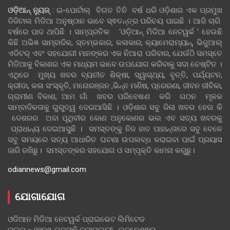
ଓଡ଼ିଆନ୍‍ ନ୍ୟୁଜ୍‍
: ଇ-ପୋର୍ଟାଲ୍ ବିଗତ ତିନି ବର୍ଷ ଧରି ଓଡ଼ିଶାର ଏକ ପ୍ରମୁଖ
ଡିଜିଟାଲ ମିଡିଆ ଅନୁଷ୍ଠାନ ଭାବେ ସ୍ଵତନ୍ତ୍ର ପରିଚୟ ପାଇଛି । ଆଜି ଚାରି
ବର୍ଷରେ ପାଦ ଥାପିଛି । ସାମ୍ପ୍ରତିକ ‘ଓଡ଼ିଆନ୍‍ ମିଡିଆ ନେଟୱର୍କ ’ ହେଉଛି
କିଛି ଅଭିଜ୍ଞ ସାମ୍ବାଦିକ, ସ୍ତମ୍ଭକାର, କଳାକାର, କ୍ୟାମେରାମ୍ୟାନ୍, ଭିଜୁଆଲ୍
ଏଡିଟର୍ ଏବଂ ସହଯୋଗୀ ମାନଙ୍କର ଏକ ନିଆରା ପରିବାର, ଯେଉଁଠି ସମସ୍ତେ
ମିଡିଆକୁ ବିକାଶର ଏକ ମାଧ୍ୟମ ଭାବେ ଉପଯୋଗ କରିବାକୁ ସଦା ଚେଷ୍ଟିତ ।
ଏଥିରେ ମୁଖ୍ୟ ଖବର ବ୍ୟତୀତ ଶିକ୍ଷା, ସ୍ୱାସ୍ଥ୍ୟ, ବୃତ୍ତି, ପର୍ଯ୍ୟଟନ,
କ୍ରୀଡା, କଳା ସଂସ୍କୃତି, ମନୋରଞ୍ଜନ ,ଭିନ୍ନ ମଣିଷ, ପ୍ରେରଣା, ଜୀବନ ଜୀବିକା,
ଗ୍ରାମୀଣ ବିକାଶ, ଆମ ଗାଁ ଖବର ପରିବେଷଣ କରି ଗଠନ ମୂଳକ
ସାମ୍ବାଦିକତାକୁ ଗୁରୁତ୍ୱ ଦେଇଆସିଛି । ଓଡ଼ିଶାର ସବୁ ଜିଲା ଖବର ହେଉ କି
ଦେଶରର ଅବା ପୃଥିବୀର କୋଣ ଅନୁକୋଣର ଭଲ ଏବ ସତ୍ୟ ଖବରକୁ
ପ୍ରାଧାନ୍ୟ ଦେଇଆସୁଛି । ସମସ୍ତଙ୍କୁ ନିଜ ହାତ ପାହାନ୍ତାରେ ସବୁ ବେଳେ
ସବୁ ସମୟରେ ସତ୍ୟ ଆଧାରିତ ଘଟଣା ଉପଲବ୍ଧ କରାଇବା ପାଇଁ ପ୍ରୟାସ
ଜାରି ରଖିଛୁ। ସମସ୍ତଙ୍କର ସହଯୋଗ ଓ ସମ୍ପୃକ୍ତି କାମନା କରୁଛୁ।
odiannews@gmail.com
ଯୋଗାଯୋଗ
ଓଡିଆନ ମିଡିଆ ନେଟୱର୍କ ପ୍ରାଇଭେଟ ଲିମିଟେଡ
ପ୍ଲଟ – ୧୨୦୯, ଗଡସାହି ନୟାପଲ୍ଲୀ , ଭୁବନେଶ୍ଵର