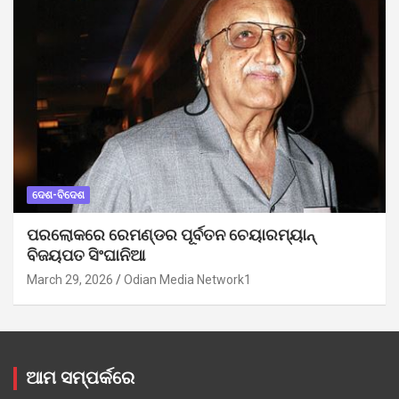
ଦେଶ-ବିଦେଶ
ପରଲୋକରେ ରେମଣ୍ଡର ପୂର୍ବତନ ଚେୟାରମ୍ୟାନ୍
ବିଜୟପତ ସିଂଘାନିଆ
March 29, 2026
Odian Media Network1
ଆମ ସମ୍ପର୍କରେ