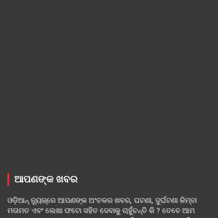
ଆପଣଙ୍କ ଖବର
ଓଡ଼ିଆନ୍ ନ୍ୟୁଜ୍‌ରେ ଆପଣଙ୍କ ଅଂଚଳର ଖବର, ଘଟଣା, ଦୁର୍ଘଟଣା କିମ୍ବା
ମତାମତ ଏବଂ ଲେଖା ଫଟୋ ସହିତ ଦେବାକୁ ଚାହୁଁଚନ୍ତି କି ? ତେବେ ଆମ