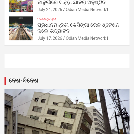
ଡାବୁଗାଁରେ ବାହୁଡ଼ା ଯାତ୍ରା ଅନୁଷ୍ଠିତ
July 24, 2026
Odian Media Network1
ନବରଙ୍ଗପୁର
ପ୍ରଧାନମନ୍ତ୍ରୀ କେସିଙ୍ଗା ରେଳ ଷ୍ଟେଶନ
କଲେ ଉଦ୍‌ଘାଟନ
July 17, 2026
Odian Media Network1
ଦେଶ-ବିଦେଶ