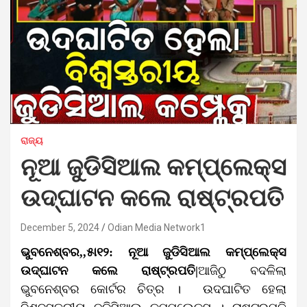
ରାଜ୍ୟ
ନୂଆ ଜୁଡିସିଆଲ କମ୍ପ୍ଲେକ୍ସ
ଉଦ୍‌ଘାଟନ କଲେ ରାଷ୍ଟ୍ରପତି
December 5, 2024
Odian Media Network1
ଭୁବନେଶ୍ବର,,୫ା୧୨: ନୂଆ ଜୁଡିସିଆଲ କମ୍ପ୍ଲେକ୍ସ
ଉଦ୍‌ଘାଟନ କଲେ ରାଷ୍ଟ୍ରପତି|
ଆଜିଠୁ ବଦଳିଲା
ଭୁବନେଶ୍ବର କୋର୍ଟର ଚିତ୍ର । ଉଦଘାଟିତ ହେଲା