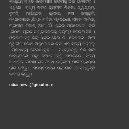
ମାଧ୍ୟମ ଭାବେ ଉପଯୋଗ କରିବାକୁ ସଦା ଚେଷ୍ଟିତ ।
ଏଥିରେ ମୁଖ୍ୟ ଖବର ବ୍ୟତୀତ ଶିକ୍ଷା, ସ୍ୱାସ୍ଥ୍ୟ,
ବୃତ୍ତି, ପର୍ଯ୍ୟଟନ, କ୍ରୀଡା, କଳା ସଂସ୍କୃତି,
ମନୋରଞ୍ଜନ ,ଭିନ୍ନ ମଣିଷ, ପ୍ରେରଣା, ଜୀବନ ଜୀବିକା,
ଗ୍ରାମୀଣ ବିକାଶ, ଆମ ଗାଁ ଖବର ପରିବେଷଣ କରି
ଗଠନ ମୂଳକ ସାମ୍ବାଦିକତାକୁ ଗୁରୁତ୍ୱ ଦେଇଆସିଛି ।
ଓଡ଼ିଶାର ସବୁ ଜିଲା ଖବର ହେଉ କି ଦେଶରର ଅବା
ପୃଥିବୀର କୋଣ ଅନୁକୋଣର ଭଲ ଏବ ସତ୍ୟ ଖବରକୁ
ପ୍ରାଧାନ୍ୟ ଦେଇଆସୁଛି । ସମସ୍ତଙ୍କୁ ନିଜ ହାତ
ପାହାନ୍ତାରେ ସବୁ ବେଳେ ସବୁ ସମୟରେ ସତ୍ୟ
ଆଧାରିତ ଘଟଣା ଉପଲବ୍ଧ କରାଇବା ପାଇଁ ପ୍ରୟାସ
ଜାରି ରଖିଛୁ। ସମସ୍ତଙ୍କର ସହଯୋଗ ଓ ସମ୍ପୃକ୍ତି
କାମନା କରୁଛୁ।
odiannews@gmail.com