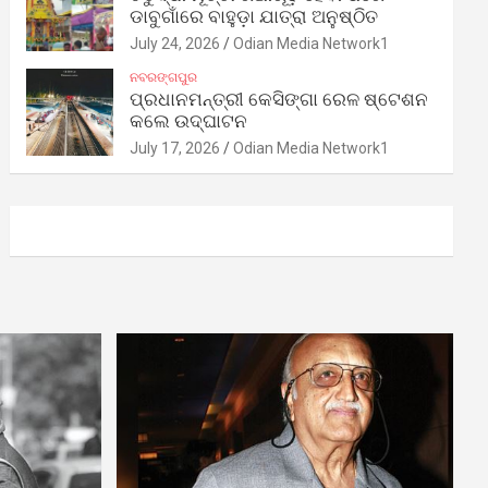
ଡାବୁଗାଁରେ ବାହୁଡ଼ା ଯାତ୍ରା ଅନୁଷ୍ଠିତ
July 24, 2026
Odian Media Network1
ନବରଙ୍ଗପୁର
ପ୍ରଧାନମନ୍ତ୍ରୀ କେସିଙ୍ଗା ରେଳ ଷ୍ଟେଶନ
କଲେ ଉଦ୍‌ଘାଟନ
July 17, 2026
Odian Media Network1