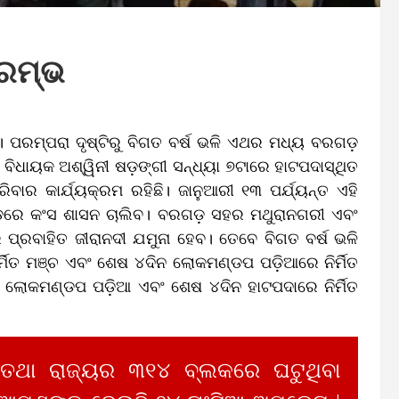
ଆରମ୍ଭ
 ପରମ୍ପରା ଦୃଷ୍ଟିରୁ ବିଗତ ବର୍ଷ ଭଳି ଏଥର ମଧ୍ୟ ବରଗଡ଼
ବିଧାୟକ ଅଶ୍ୱିନୀ ଷଡ଼ଙ୍ଗୀ ସନ୍ଧ୍ୟା ୭ଟାରେ ହାଟପଦାସ୍ଥିତ
ବାର କାର୍ଯ୍ୟକ୍ରମ ରହିଛି। ଜାନୁଆରୀ ୧୩ ପର୍ଯ୍ୟନ୍ତ ଏହି
ଡ଼ରେ କଂସ ଶାସନ ଚାଲିବ। ବରଗଡ଼ ସହର ମଥୁରାନଗରୀ ଏବଂ
୍ରବାହିତ ଜୀରାନଦୀ ଯମୁନା ହେବ। ତେବେ ବିଗତ ବର୍ଷ ଭଳି
ିତ ମଞ୍ଚ ଏବଂ ଶେଷ ୪ଦିନ ଲୋକମଣ୍ଡପ ପଡ଼ିଆରେ ନିର୍ମିତ
ଲୋକମଣ୍ଡପ ପଡ଼ିଆ ଏବଂ ଶେଷ ୪ଦିନ ହାଟପଦାରେ ନିର୍ମିତ
 ତଥା ରାଜ୍ୟର ୩୧୪ ବ୍ଲକରେ ଘଟୁଥିବା