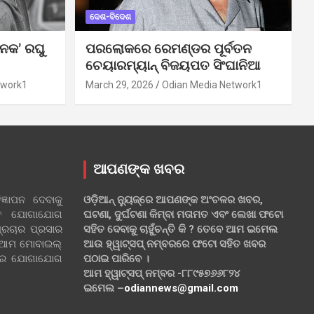
ଦେଶ-ବିଦେଶ
ନକ’ ରଘୁ
ପରଲୋକରେ ରେମଣ୍ଡର ପୂର୍ବତନ
ଚେୟାରମ୍ୟାନ୍ ବିଜୟପତ ସିଂଘାନିଆ
twork1
March 29, 2026
Odian Media Network1
ଆପଣଙ୍କ ଖବର
୍ଞାପନ ଦେବାକୁ
ଓଡ଼ିଆନ୍ ନ୍ୟୁଜ୍‌ରେ ଆପଣଙ୍କ ଅଂଚଳର ଖବର,
ହିତ ଯୋଗାଯୋଗ
ଘଟଣା, ଦୁର୍ଘଟଣା କିମ୍ବା ମତାମତ ଏବଂ ଲେଖା ଫଟୋ
୍ରଚାର ପ୍ରସାର
ସହିତ ଦେବାକୁ ଚାହୁଁଚନ୍ତି କି ? ତେବେ ଆମ ଇମେଲ
 ଆମ ମୋବାଇଲ୍
ଆଉ ହ୍ୱାଟ୍‌ସପ୍ ନମ୍ବରରେ ଫଟୋ ସହିତ ଖବର
ଲରେ ଯୋଗାଯୋଗ
ପଠାଇ ପାରିବେ ।
ଆମ ହ୍ୱାଟ୍‌ସପ୍ ନମ୍ବର -୮୮୯୫୭୬୬୮୨୪
ଇମେଲ –
odiannews@gmail.com