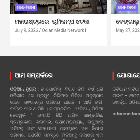
ଦେଶ-ବିଦେଶ
ଦେଶ-ବିଦେଶ
ମହାରାଷ୍ଟ୍ରରେ ଭୂମିକମ୍ପ ଝଟକା
ବେଙ୍ଗାଲ
July 9, 2026
Odian Media Network1
May 27, 202
ଆମ ସମ୍ପର୍କରେ
ଯୋଗାଯ
ଓଡ଼ିଆନ୍‍ ନ୍ୟୁଜ୍‍
: ଇ-ପୋର୍ଟାଲ୍ ବିଗତ ତିନି ବର୍ଷ ଧରି
ଓଡିଆନ ମିଡିଆ
ଓଡ଼ିଶାର ଏକ ପ୍ରମୁଖ ଡିଜିଟାଲ ମିଡିଆ ଅନୁଷ୍ଠାନ
ପ୍ଲଟ – ୧୨୦୯,
ଭାବେ ସ୍ଵତନ୍ତ୍ର ପରିଚୟ ପାଇଛି । ଆଜି ଚାରି
ଖୋର୍ଦ୍ଧା, ଓଡିଶ
ବର୍ଷରେ ପାଦ ଥାପିଛି । ସାମ୍ପ୍ରତିକ ‘ଓଡ଼ିଆନ୍‍ ମିଡିଆ
odianmedian
ନେଟୱର୍କ ’ ହେଉଛି କିଛି ଅଭିଜ୍ଞ ସାମ୍ବାଦିକ,
ସ୍ତମ୍ଭକାର, କଳାକାର, କ୍ୟାମେରାମ୍ୟାନ୍, ଭିଜୁଆଲ୍
ଏଡିଟର୍ ଏବଂ ସହଯୋଗୀ ମାନଙ୍କର ଏକ ନିଆରା
ପରିବାର, ଯେଉଁଠି ସମସ୍ତେ ମିଡିଆକୁ ବିକାଶର ଏକ