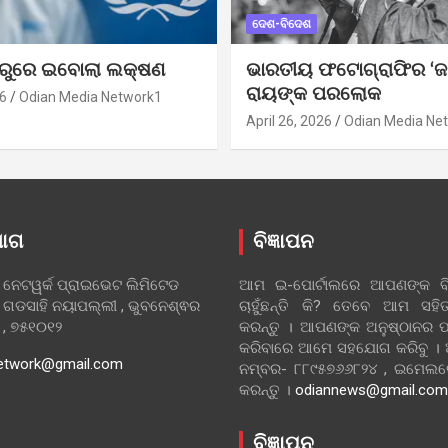
ଦେଶ-ବିଦେଶ
ୁରୁରେ ଇବୋଲା ଲକ୍ଷଣ
ଭାରତୀୟ ଫଟୋଗ୍ରାଫିର ‘ଜ
ରାୟଙ୍କ ପରଲୋକ
6
Odian Media Network1
April 26, 2026
Odian Media Ne
ୋଗ
ବିଜ୍ଞାପନ
 ନେଟୱର୍କ ପ୍ରାଇଭେଟ ଲିମିଟେଡ
ଆମ ଇ-ପୋର୍ଟାଲରେ ଆପଣଙ୍କ ବିଜ
 ଗଡସାହି ନୟାପଲ୍ଲୀ , ଭୁବନେଶ୍ଵର
ଚାହୁଁଛନ୍ତି କି? ତେବେ ଆମ ସ
ା , ୭୫୧୦୧୨
କରନ୍ତୁ । ଆପଣଙ୍କ ଅନୁଷ୍ଠାନର ପ
କରିବାରେ ଆମେ ସହଯୋଗ କରିବୁ ।
etwork@gmail.com
ନମ୍ବର- ୮୮୯୫୭୬୬୮୨୪ , ଇମେ
କରନ୍ତୁ ।
odiannews@gmail.com
ବିଜ୍ଞାପନ