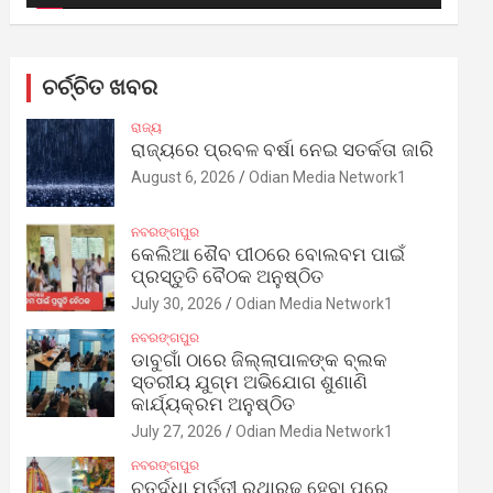
ଚର୍ଚ୍ଚିତ ଖବର
ରାଜ୍ୟ
ରାଜ୍ୟରେ ପ୍ରବଳ ବର୍ଷା ନେଇ ସତର୍କତା ଜାରି
August 6, 2026
Odian Media Network1
ନବରଙ୍ଗପୁର
କେଲିଆ ଶୈବ ପୀଠରେ ବୋଲବମ ପାଇଁ
ପ୍ରସ୍ତୁତି ବୈଠକ ଅନୁଷ୍ଠିତ
July 30, 2026
Odian Media Network1
ନବରଙ୍ଗପୁର
ଡାବୁଗାଁ ଠାରେ ଜିଲ୍ଲାପାଳଙ୍କ ବ୍ଲକ
ସ୍ତରୀୟ ଯୁଗ୍ମ ଅଭିଯୋଗ ଶୁଣାଣି
କାର୍ଯ୍ୟକ୍ରମ ଅନୁଷ୍ଠିତ
July 27, 2026
Odian Media Network1
ନବରଙ୍ଗପୁର
ଚତୁର୍ଦ୍ଧା ମୂର୍ତ୍ତୀ ରଥାରୂଢ଼ ହେବା ପରେ