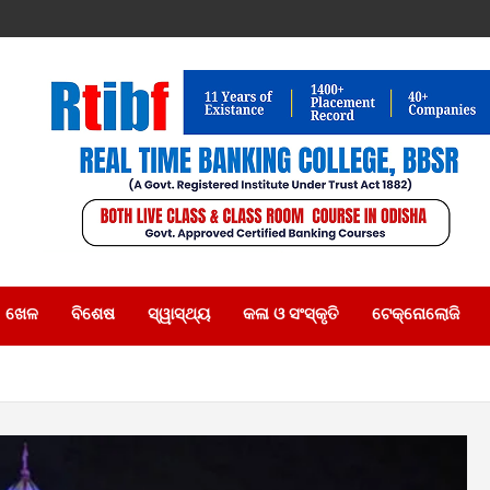
ଖେଳ
ବିଶେଷ
ସ୍ୱାସ୍ଥ୍ୟ
କଳା ଓ ସଂସ୍କୃତି
ଟେକ୍ନୋଲୋଜି