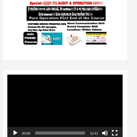
Video
Player
00:00
12:41