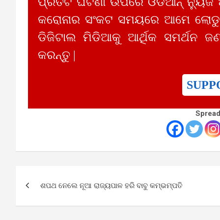
ପ୍ରତିଟି ଘଟଣା ଉପରେ ଓଡିଆନ୍ ନ୍ୟୁଜ
କରୋନାର ସଂକଟ ସମୟରେ ଆମେ ଲୋଡୁଛ
ଡିଜିଟାଲ ମିଡିଆକୁ ଆର୍ଥିକ ସମର୍ଥନ ଜଣ
କରନ୍ତୁ |
SUPP
Spread
Post
ଶପଥ ନେଲେ ନୂଆ ରାଜ୍ୟପାଳ ହରି ବାବୁ କମ୍ଭମ୍‌ପତି
navigation