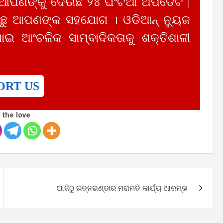
 ଆପଣଙ୍କୁ ଦେଉଛି ୨୪ ଘଂଟିଆ ଅପଡେଟ |
ୁ ଆପଣଙ୍କ ସହଯୋଗ । ଓଡିଆନ୍ ନ୍ୟୁଜ
ାଇ ଆଂଚଳିକ ସାମ୍ବାଦିକତାକୁ ଶକ୍ତିଶାଳୀ
ORT US
 the love
ଆଜିଠୁ ରତ୍ନଭଣ୍ଡାର ମରାମତି କାର୍ଯ୍ୟ ଆରମ୍ଭ