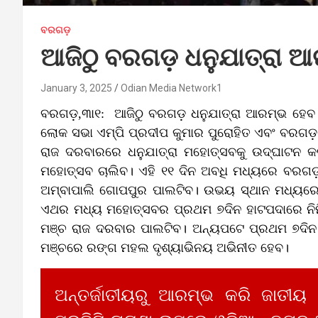
ବରଗଡ଼
ଆଜିଠୁ ବରଗଡ଼ ଧନୁଯାତ୍ରା 
January 3, 2025
Odian Media Network1
ବରଗଡ଼,୩ା୧: ଆଜିଠୁ ବରଗଡ଼ ଧନୁଯାତ୍ରା ଆରମ୍ଭ ହେବ।
ଲୋକ ସଭା ଏମ୍‌ପି ପ୍ରଦୀପ କୁମାର ପୁରୋହିତ ଏବଂ ବରଗଡ଼ 
ରାଜ ଦରବାରରେ ଧନୁଯାତ୍ରା ମହୋତ୍ସବକୁ ଉଦ୍‌ଘାଟନ କରି
ମହୋତ୍ସବ ଚାଲିବ। ଏହି ୧୧ ଦିନ ଅବଧି ମଧ୍ୟରେ ବରଗ
ଅମ୍ବାପାଲି ଗୋପପୁର ପାଲଟିବ। ଉଭୟ ସ୍ଥାନ ମଧ୍ୟରେ ପ
ଏଥର ମଧ୍ୟ ମହୋତ୍ସବର ପ୍ରଥମ ୭ଦିନ ହାଟପଦାରେ ନିର୍ମ
ମଞ୍ଚ ରାଜ ଦରବାର ପାଲଟିବ। ଅନ୍ୟପଟେ ପ୍ରଥମ ୭ଦିନ 
ମଞ୍ଚରେ ରଙ୍ଗ ମହଲ ଦୃଶ୍ୟାଭିନୟ ଅଭିନୀତ ହେବ।
ଅନ୍ତର୍ଜାତୀୟରୁ ଆରମ୍ଭ କରି ଜାତୀୟ