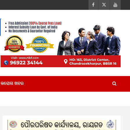
କରୋନା ଖବର