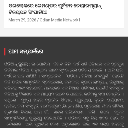
ପରଲୋକରେ ରେମଣ୍ଡର ପୂର୍ବତନ ଚେୟାରମ୍ୟାନ୍
ବିଜୟପତ ସିଂଘାନିଆ
March 29, 2026
Odian Media Network1
ଆମ ସମ୍ପର୍କରେ
ଓଡ଼ିଆନ୍‍ ନ୍ୟୁଜ୍‍
: ଇ-ପୋର୍ଟାଲ୍ ବିଗତ ତିନି ବର୍ଷ ଧରି ଓଡ଼ିଶାର ଏକ ପ୍ରମୁଖ
ଡିଜିଟାଲ ମିଡିଆ ଅନୁଷ୍ଠାନ ଭାବେ ସ୍ଵତନ୍ତ୍ର ପରିଚୟ ପାଇଛି । ଆଜି ଚାରି
ବର୍ଷରେ ପାଦ ଥାପିଛି । ସାମ୍ପ୍ରତିକ ‘ଓଡ଼ିଆନ୍‍ ମିଡିଆ ନେଟୱର୍କ ’ ହେଉଛି
କିଛି ଅଭିଜ୍ଞ ସାମ୍ବାଦିକ, ସ୍ତମ୍ଭକାର, କଳାକାର, କ୍ୟାମେରାମ୍ୟାନ୍, ଭିଜୁଆଲ୍
ଏଡିଟର୍ ଏବଂ ସହଯୋଗୀ ମାନଙ୍କର ଏକ ନିଆରା ପରିବାର, ଯେଉଁଠି ସମସ୍ତେ
ମିଡିଆକୁ ବିକାଶର ଏକ ମାଧ୍ୟମ ଭାବେ ଉପଯୋଗ କରିବାକୁ ସଦା ଚେଷ୍ଟିତ ।
ଏଥିରେ ମୁଖ୍ୟ ଖବର ବ୍ୟତୀତ ଶିକ୍ଷା, ସ୍ୱାସ୍ଥ୍ୟ, ବୃତ୍ତି, ପର୍ଯ୍ୟଟନ,
କ୍ରୀଡା, କଳା ସଂସ୍କୃତି, ମନୋରଞ୍ଜନ ,ଭିନ୍ନ ମଣିଷ, ପ୍ରେରଣା, ଜୀବନ ଜୀବିକା,
ଗ୍ରାମୀଣ ବିକାଶ, ଆମ ଗାଁ ଖବର ପରିବେଷଣ କରି ଗଠନ ମୂଳକ
ସାମ୍ବାଦିକତାକୁ ଗୁରୁତ୍ୱ ଦେଇଆସିଛି । ଓଡ଼ିଶାର ସବୁ ଜିଲା ଖବର ହେଉ କି
ଦେଶରର ଅବା ପୃଥିବୀର କୋଣ ଅନୁକୋଣର ଭଲ ଏବ ସତ୍ୟ ଖବରକୁ