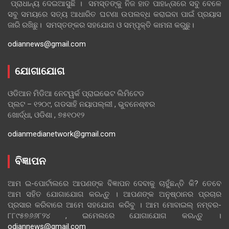
ପ୍ରାଧାନ୍ୟ ଦେଇଆସୁଛି । ସମସ୍ତଙ୍କୁ ନିଜ ହାତ ପାହାନ୍ତାରେ ସବୁ ବେଳେ
ସବୁ ସମୟରେ ସତ୍ୟ ଆଧାରିତ ଘଟଣା ଉପଲବ୍ଧ କରାଇବା ପାଇଁ ପ୍ରୟାସ
ଜାରି ରଖିଛୁ। ସମସ୍ତଙ୍କର ସହଯୋଗ ଓ ସମ୍ପୃକ୍ତି କାମନା କରୁଛୁ।
odiannews@gmail.com
ଯୋଗାଯୋଗ
ଓଡିଆନ ମିଡିଆ ନେଟୱର୍କ ପ୍ରାଇଭେଟ ଲିମିଟେଡ
ପ୍ଲଟ – ୧୨୦୯, ଗଡସାହି ନୟାପଲ୍ଲୀ , ଭୁବନେଶ୍ଵର
ଖୋର୍ଦ୍ଧା, ଓଡିଶା , ୭୫୧୦୧୨
odianmedianetwork@gmail.com
ବିଜ୍ଞାପନ
ଆମ ଇ-ପୋର୍ଟାଲରେ ଆପଣଙ୍କ ବିଜ୍ଞାପନ ଦେବାକୁ ଚାହୁଁଛନ୍ତି କି? ତେବେ
ଆମ ସହିତ ଯୋଗାଯୋଗ କରନ୍ତୁ । ଆପଣଙ୍କ ଅନୁଷ୍ଠାନର ପ୍ରଚାର
ପ୍ରସାର କରିବାରେ ଆମେ ସହଯୋଗ କରିବୁ । ଆମ ମୋବାଇଲ୍ ନମ୍ବର-
୮୮୯୫୭୬୬୮୨୪ , ଇମେଲରେ ଯୋଗାଯୋଗ କରନ୍ତୁ ।
odiannews@gmail.com