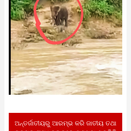
ଅନ୍ତର୍ଜାତୀୟରୁ ଆରମ୍ଭ କରି ଜାତୀୟ ତଥା