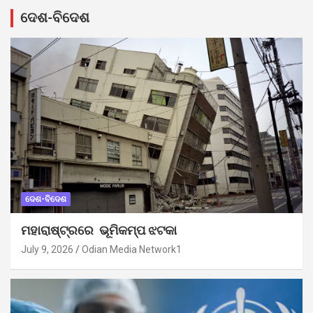
ଦେଶ-ବିଦେଶ
ଦେଶ-ବିଦେଶ
ମହାରାଷ୍ଟ୍ରରେ ଭୂମିକମ୍ପ ଝଟକା
July 9, 2026
Odian Media Network1