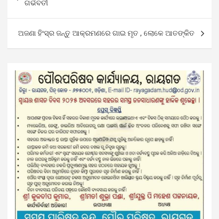
navigation
ଗର୍ଭବତୀ
ଅଜଣା ହିଂସ୍ର ଜନ୍ତୁ ଆକ୍ରମଣରେ ଗାଇ ମୃତ , ଲୋକେ ଆତଙ୍କିତ