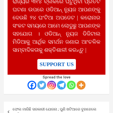
ରାଜ୍ୟର ୩୧୪ ବ୍ଲକରେ ଘଟୁଥିବା ପ୍ରତିଟି
ଘଟଣା ଉପରେ ଓଡିଆନ୍ ନ୍ୟୁଜ ଆପଣଙ୍କୁ
ଦେଉଛି ୨୪ ଘଂଟିଆ ଅପଡେଟ | କରୋନାର
ସଂକଟ ସମୟରେ ଆମେ ଲୋଡୁଛୁ ଆପଣଙ୍କ
ସହଯୋଗ । ଓଡିଆନ୍ ନ୍ୟୁଜ ଡିଜିଟାଲ
ମିଡିଆକୁ ଆର୍ଥିକ ସମର୍ଥନ ଜଣାଇ ଆଂଚଳିକ
ସାମ୍ବାଦିକତାକୁ ଶକ୍ତିଶାଳୀ କରନ୍ତୁ |
SUPPORT US
Spread the love
Post
ଫେଲ ମାରିଛି ସରକାରୀ ଯୋଜନା ; ପୁଣି ଖଟିଆରେ ବୁହାହେଲେ