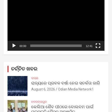
Player
00:00
12:41
ଚର୍ଚ୍ଚିତ ଖବର
ରାଜ୍ୟ
ରାଜ୍ୟରେ ପ୍ରବଳ ବର୍ଷା ନେଇ ସତର୍କତା ଜାରି
August 6, 2026
Odian Media Network1
ନବରଙ୍ଗପୁର
କେଲିଆ ଶୈବ ପୀଠରେ ବୋଲବମ ପାଇଁ
ପ୍ରସ୍ତୁତି ବୈଠକ ଅନୁଷ୍ଠିତ