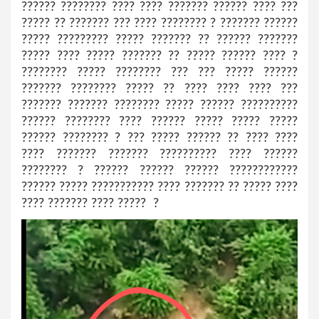
?????? ???????? ???? ???? ??????? ?????? ???? ???
????? ?? ??????? ??? ???? ???????? ? ??????? ??????
????? ????????? ????? ??????? ?? ?????? ???????
????? ???? ????? ??????? ?? ????? ?????? ???? ?
???????? ????? ???????? ??? ??? ????? ??????
??????? ???????? ????? ?? ???? ???? ???? ???
??????? ??????? ???????? ????? ?????? ??????????
?????? ???????? ???? ?????? ????? ????? ?????
?????? ???????? ? ??? ????? ?????? ?? ???? ????
???? ??????? ??????? ?????????? ???? ??????
???????? ? ?????? ?????? ?????? ????????????
?????? ????? ??????????? ???? ??????? ?? ????? ????
???? ??????? ???? ????? ?