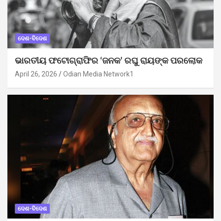
ଦେଶ-ବିଦେଶ
ଭାରତୀୟ ଫଟୋଗ୍ରାଫିର ‘ଜନକ’ ରଘୁ ରାୟଙ୍କ ପରଲୋକ
April 26, 2026
Odian Media Network1
ଦେଶ-ବିଦେଶ