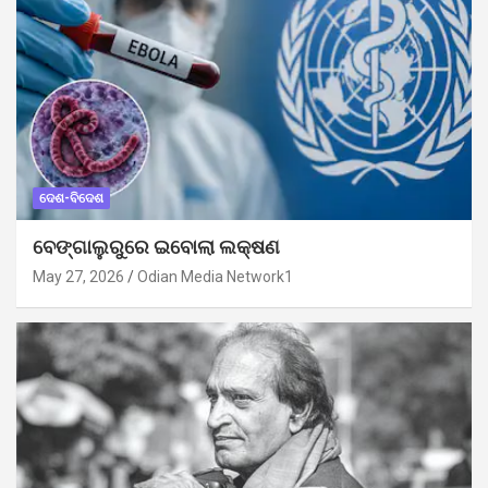
ଦେଶ-ବିଦେଶ
ବେଙ୍ଗାଲୁରୁରେ ଇବୋଲା ଲକ୍ଷଣ
May 27, 2026
Odian Media Network1