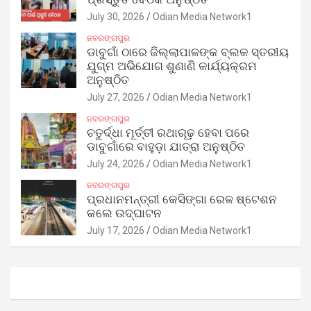
July 30, 2026
Odian Media Network1
ନବରଙ୍ଗପୁର
ଡାବୁଗାଁ ଠାରେ ଜିଲ୍ଲାପାଳଙ୍କ ବ୍ଲକ ସ୍ତରୀୟ
ଯୁଗ୍ମ ଅଭିଯୋଗ ଶୁଣାଣି କାର୍ଯ୍ୟକ୍ରମ
ଅନୁଷ୍ଠିତ
July 27, 2026
Odian Media Network1
ନବରଙ୍ଗପୁର
ଚତୁର୍ଦ୍ଧା ମୂର୍ତ୍ତୀ ରଥାରୂଢ଼ ହେବା ପରେ
ଡାବୁଗାଁରେ ବାହୁଡ଼ା ଯାତ୍ରା ଅନୁଷ୍ଠିତ
July 24, 2026
Odian Media Network1
ନବରଙ୍ଗପୁର
ପ୍ରଧାନମନ୍ତ୍ରୀ କେସିଙ୍ଗା ରେଳ ଷ୍ଟେଶନ
କଲେ ଉଦ୍‌ଘାଟନ
July 17, 2026
Odian Media Network1