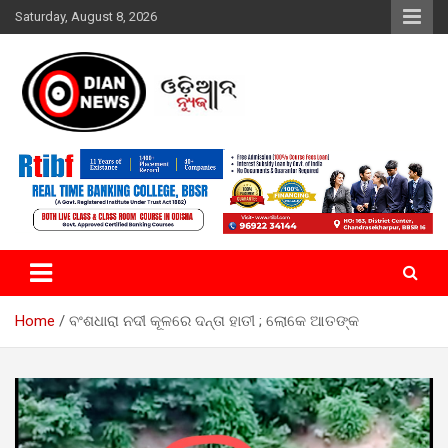
Skip
Saturday, August 8, 2026
to
content
ସାରା ଦୁନିଆର ଖବର ଆପଣଙ୍କ ହାତମୁଠାରେ…
ଓଡିଆନ୍ ନ୍ୟୁଜ
Home
ବଂଶଧାରା ନଦୀ କୂଳରେ ଦନ୍ତା ହାତୀ ; ଲୋକେ ଆତଙ୍କ