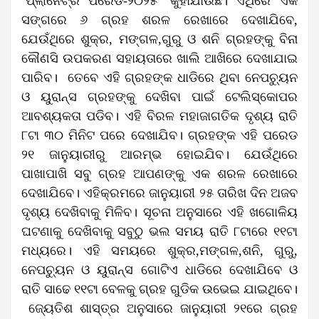
‘ପ୍ଲାନେଟ୍ରି ପରେଡ-୨୦୨୫’ କୁହାଯାଉଛି। ଏଥିରେ ଏକ
ସଙ୍ଗରେ ୬ ଗ୍ରହ ଶରଳ ରେଖାରେ ଦେଖାଯିବେ,
ଯେଉଁଥିରେ ଶୁକ୍ର, ମଙ୍ଗଳ,ଗୁରୁ ଓ ଶନି ଗ୍ରହଙ୍କୁ ବିନା
କୌଣସି ଉପକରଣ ସହାୟତାରେ ଖାଲି ଆଖିରେ ଦେଖାଯାଇ
ପାରିବ। ତେବେ ଏହି ଗ୍ରହଙ୍କ ଧାଡିରେ ଥିବା ନେପଚ୍ୟୁନ
ଓ ୟୁରାନ୍ସ ଗ୍ରହଙ୍କୁ ଦେଖିବା ପାଇଁ ଟେଲିସ୍କୋପର
ଆବଶ୍ୟକତା ପଡିବ। ଏହି ବିରଳ ମହାଜାଗତିକ ଦୃଶ୍ୟ ରାତି
୮ଟା ୩୦ ମିନିଟ ପରେ ଦେଖାଯିବ। ଗ୍ରହଙ୍କ ଏହି ପରେଡ
୨୧ ଜାନୁୟାରୀରୁ ଆରମ୍ଭ ହୋଇଯିବ। ଯେଉଁଥିରେ
ପାଖାପାଖି ସବୁ ଗ୍ରହ ଆପଣଙ୍କୁ ଏକ ଶରଳ ରେଖାରେ
ଦେଖାଯିବେ। ଏହିକ୍ରମରେ ଜାନୁୟାରୀ ୨୫ ତାରିଖ ଦିନ ଅଜବ
ଦୃଶ୍ୟ ଦେଖିବାକୁ ମିଳିବ। ସୂଚନା ଅନୁସାରେ ଏହି ଖଗୋଳିୟ
ଘଟଣାକୁ ଦେଖିବାକୁ ସବୁଠୁ ଭଲ ସମୟ ରାତି ୮ଟାରେ ୧୧ଟା
ମଧ୍ୟରେ। ଏହି ସମୟରେ ଶୁକ୍ର,ମଙ୍ଗଳ,ଶନି, ଗୁରୁ,
ନେପଚ୍ୟୁନ ଓ ୟୁରାନ୍ସ ଗୋଟିଏ ଧାଡିରେ ଦେଖାଯିବେ ଓ
ରାତି ସାଢେ ୧୧ଟା ବେଳକୁ ଗ୍ରହ ଗୁଡିକ ଉଭେଇ ଯାଇଥିବେ।
ଜ୍ୟେତିଶ ଶାସ୍ତ୍ର ଅନୁସାରେ ଜାନୁୟାରୀ ୨୧ରେ ଗ୍ରହ