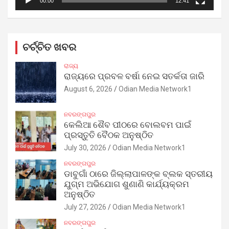
00:00
12:41
ଚର୍ଚ୍ଚିତ ଖବର
ରାଜ୍ୟ
ରାଜ୍ୟରେ ପ୍ରବଳ ବର୍ଷା ନେଇ ସତର୍କତା ଜାରି
August 6, 2026
Odian Media Network1
ନବରଙ୍ଗପୁର
କେଲିଆ ଶୈବ ପୀଠରେ ବୋଲବମ ପାଇଁ
ପ୍ରସ୍ତୁତି ବୈଠକ ଅନୁଷ୍ଠିତ
July 30, 2026
Odian Media Network1
ନବରଙ୍ଗପୁର
ଡାବୁଗାଁ ଠାରେ ଜିଲ୍ଲାପାଳଙ୍କ ବ୍ଲକ ସ୍ତରୀୟ
ଯୁଗ୍ମ ଅଭିଯୋଗ ଶୁଣାଣି କାର୍ଯ୍ୟକ୍ରମ
ଅନୁଷ୍ଠିତ
July 27, 2026
Odian Media Network1
ନବରଙ୍ଗପୁର