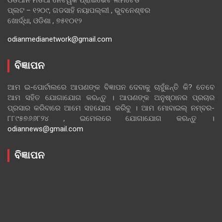
ପ୍ଲଟ – ୧୨୦୯, ଗଡସାହି ନୟାପଲ୍ଲୀ , ଭୁବନେଶ୍ଵର
ଖୋର୍ଦ୍ଧା, ଓଡିଶା , ୭୫୧୦୧୨
odianmedianetwork@gmail.com
ବିଜ୍ଞାପନ
ଆମ ଇ-ପୋର୍ଟାଲରେ ଆପଣଙ୍କ ବିଜ୍ଞାପନ ଦେବାକୁ ଚାହୁଁଛନ୍ତି କି? ତେବେ
ଆମ ସହିତ ଯୋଗାଯୋଗ କରନ୍ତୁ । ଆପଣଙ୍କ ଅନୁଷ୍ଠାନର ପ୍ରଚାର
ପ୍ରସାର କରିବାରେ ଆମେ ସହଯୋଗ କରିବୁ । ଆମ ମୋବାଇଲ୍ ନମ୍ବର-
୮୮୯୫୭୬୬୮୨୪ , ଇମେଲରେ ଯୋଗାଯୋଗ କରନ୍ତୁ ।
odiannews@gmail.com
ବିଜ୍ଞାପନ