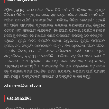
ଓଡ଼ିଆନ୍‍ ନ୍ୟୁଜ୍‍
: ଇ-ପୋର୍ଟାଲ୍ ବିଗତ ତିନି ବର୍ଷ ଧରି ଓଡ଼ିଶାର ଏକ ପ୍ରମୁଖ
ଡିଜିଟାଲ ମିଡିଆ ଅନୁଷ୍ଠାନ ଭାବେ ସ୍ଵତନ୍ତ୍ର ପରିଚୟ ପାଇଛି । ଆଜି ଚାରି
ବର୍ଷରେ ପାଦ ଥାପିଛି । ସାମ୍ପ୍ରତିକ ‘ଓଡ଼ିଆନ୍‍ ମିଡିଆ ନେଟୱର୍କ ’ ହେଉଛି
କିଛି ଅଭିଜ୍ଞ ସାମ୍ବାଦିକ, ସ୍ତମ୍ଭକାର, କଳାକାର, କ୍ୟାମେରାମ୍ୟାନ୍, ଭିଜୁଆଲ୍
ଏଡିଟର୍ ଏବଂ ସହଯୋଗୀ ମାନଙ୍କର ଏକ ନିଆରା ପରିବାର, ଯେଉଁଠି ସମସ୍ତେ
ମିଡିଆକୁ ବିକାଶର ଏକ ମାଧ୍ୟମ ଭାବେ ଉପଯୋଗ କରିବାକୁ ସଦା ଚେଷ୍ଟିତ ।
ଏଥିରେ ମୁଖ୍ୟ ଖବର ବ୍ୟତୀତ ଶିକ୍ଷା, ସ୍ୱାସ୍ଥ୍ୟ, ବୃତ୍ତି, ପର୍ଯ୍ୟଟନ,
କ୍ରୀଡା, କଳା ସଂସ୍କୃତି, ମନୋରଞ୍ଜନ ,ଭିନ୍ନ ମଣିଷ, ପ୍ରେରଣା, ଜୀବନ ଜୀବିକା,
ଗ୍ରାମୀଣ ବିକାଶ, ଆମ ଗାଁ ଖବର ପରିବେଷଣ କରି ଗଠନ ମୂଳକ
ସାମ୍ବାଦିକତାକୁ ଗୁରୁତ୍ୱ ଦେଇଆସିଛି । ଓଡ଼ିଶାର ସବୁ ଜିଲା ଖବର ହେଉ କି
ଦେଶରର ଅବା ପୃଥିବୀର କୋଣ ଅନୁକୋଣର ଭଲ ଏବ ସତ୍ୟ ଖବରକୁ
ପ୍ରାଧାନ୍ୟ ଦେଇଆସୁଛି । ସମସ୍ତଙ୍କୁ ନିଜ ହାତ ପାହାନ୍ତାରେ ସବୁ ବେଳେ
ସବୁ ସମୟରେ ସତ୍ୟ ଆଧାରିତ ଘଟଣା ଉପଲବ୍ଧ କରାଇବା ପାଇଁ ପ୍ରୟାସ
ଜାରି ରଖିଛୁ। ସମସ୍ତଙ୍କର ସହଯୋଗ ଓ ସମ୍ପୃକ୍ତି କାମନା କରୁଛୁ।
odiannews@gmail.com
ଯୋଗାଯୋଗ
ଓଡିଆନ ମିଡିଆ ନେଟୱର୍କ ପ୍ରାଇଭେଟ ଲିମିଟେଡ