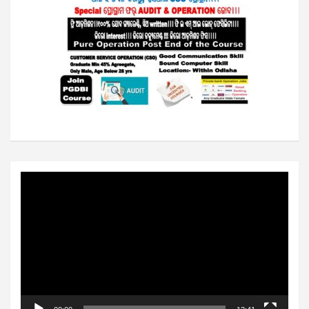
Video
Player