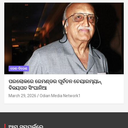
ଦେଶ-ବିଦେଶ
ପରଲୋକରେ ରେମଣ୍ଡର ପୂର୍ବତନ ଚେୟାରମ୍ୟାନ୍
ବିଜୟପତ ସିଂଘାନିଆ
March 29, 2026
Odian Media Network1
ଆମ ସମ୍ପର୍କରେ