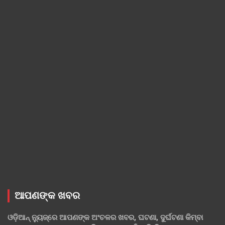
ଆପଣଙ୍କ ଖବର
ଓଡ଼ିଆନ୍ ନ୍ୟୁଜ୍‌ରେ ଆପଣଙ୍କ ଅଂଚଳର ଖବର, ଘଟଣା, ଦୁର୍ଘଟଣା କିମ୍ବା