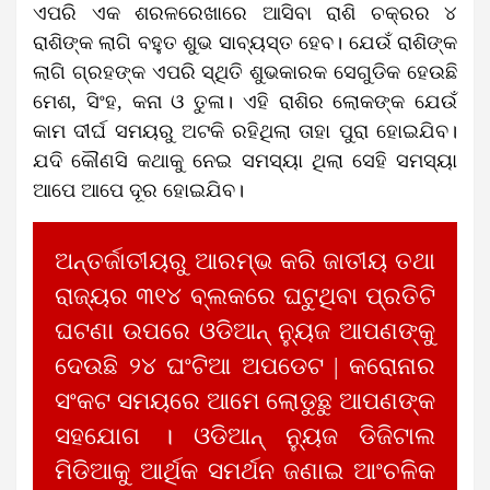
ଏପରି ଏକ ଶରଳରେଖାରେ ଆସିବା ରାଶି ଚକ୍ରର ୪
ରାଶିଙ୍କ ଲାଗି ବହୁତ ଶୁଭ ସାବ୍ୟସ୍ତ ହେବ। ଯେଉଁ ରାଶିଙ୍କ
ଲାଗି ଗ୍ରହଙ୍କ ଏପରି ସ୍ଥିତି ଶୁଭକାରକ ସେଗୁଡିକ ହେଉଛି
ମେଶ, ସିଂହ, କନା ଓ ତୁଳା। ଏହି ରାଶିର ଲୋକଙ୍କ ଯେଉଁ
କାମ ଦୀର୍ଘ ସମୟରୁ ଅଟକି ରହିଥିଲା ତାହା ପୁରା ହୋଇଯିବ।
ଯଦି କୌଣସି କଥାକୁ ନେଇ ସମସ୍ୟା ଥିଲା ସେହି ସମସ୍ୟା
ଆପେ ଆପେ ଦୂର ହୋଇଯିବ।
ଅନ୍ତର୍ଜାତୀୟରୁ ଆରମ୍ଭ କରି ଜାତୀୟ ତଥା
ରାଜ୍ୟର ୩୧୪ ବ୍ଲକରେ ଘଟୁଥିବା ପ୍ରତିଟି
ଘଟଣା ଉପରେ ଓଡିଆନ୍ ନ୍ୟୁଜ ଆପଣଙ୍କୁ
ଦେଉଛି ୨୪ ଘଂଟିଆ ଅପଡେଟ | କରୋନାର
ସଂକଟ ସମୟରେ ଆମେ ଲୋଡୁଛୁ ଆପଣଙ୍କ
ସହଯୋଗ । ଓଡିଆନ୍ ନ୍ୟୁଜ ଡିଜିଟାଲ
ମିଡିଆକୁ ଆର୍ଥିକ ସମର୍ଥନ ଜଣାଇ ଆଂଚଳିକ