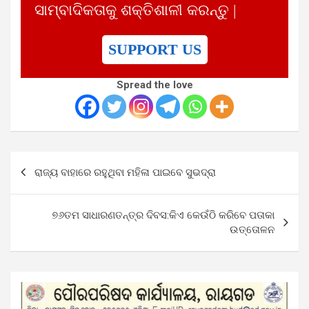
ସାମ୍ବାଦିକତାକୁ ଶକ୍ତିଶାଳୀ କରନ୍ତୁ |
SUPPORT US
Spread the love
Post
ରାଜ୍ୟ ବାହାରେ ରହୁଥିବା ମହିଳା ପାଇବେ ସୁଭଦ୍ରା
navigation
୭୬ତମ ସାଧାରଣତନ୍ତ୍ର ଦିବସ:କିଏ କେଉଁଠି କରିବେ ପତାକା
ଉତ୍ତୋଳନ