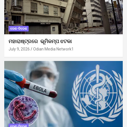
ଦେଶ-ବିଦେଶ
ମହାରାଷ୍ଟ୍ରରେ ଭୂମିକମ୍ପ ଝଟକା
July 9, 2026
Odian Media Network1
ଦେଶ-ବିଦେଶ