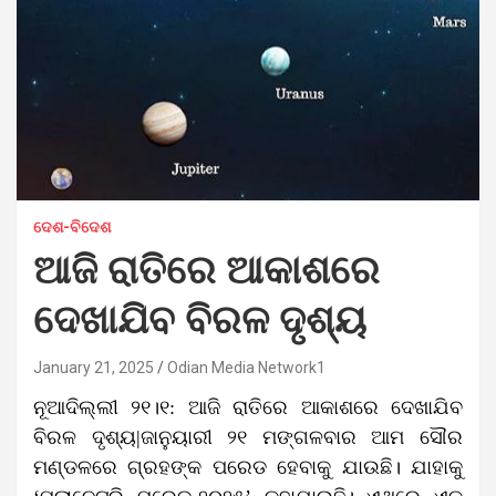
ଦେଶ-ବିଦେଶ
ଆଜି ରାତିରେ ଆକାଶରେ
ଦେଖାଯିବ ବିରଳ ଦୃଶ୍ୟ
January 21, 2025
Odian Media Network1
ନୂଆଦିଲ୍ଲୀ ୨୧।୧: ଆଜି ରାତିରେ ଆକାଶରେ ଦେଖାଯିବ
ବିରଳ ଦୃଶ୍ୟ|ଜାନୁୟାରୀ ୨୧ ମଙ୍ଗଳବାର ଆମ ସୌର
ମଣ୍ଡଳରେ ଗ୍ରହଙ୍କ ପରେଡ ହେବାକୁ ଯାଉଛି। ଯାହାକୁ