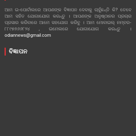
ଆମ ଇ-ପୋର୍ଟାଲରେ ଆପଣଙ୍କ ବିଜ୍ଞାପନ ଦେବାକୁ ଚାହୁଁଛନ୍ତି କି? ତେବେ
ଆମ ସହିତ ଯୋଗାଯୋଗ କରନ୍ତୁ । ଆପଣଙ୍କ ଅନୁଷ୍ଠାନର ପ୍ରଚାର
ପ୍ରସାର କରିବାରେ ଆମେ ସହଯୋଗ କରିବୁ । ଆମ ମୋବାଇଲ୍ ନମ୍ବର-
୮୮୯୫୭୬୬୮୨୪ , ଇମେଲରେ ଯୋଗାଯୋଗ କରନ୍ତୁ ।
odiannews@gmail.com
ବିଜ୍ଞାପନ