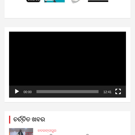
Video
Player
00:00
12:41
ଚର୍ଚ୍ଚିତ ଖବର
ନବରଙ୍ଗପୁର