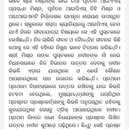
ଭାବେ ଶ୍ରୀ ମିଶ୍ରଙ୍କ ଭାଇ ତଥା ପୂର୍ବତନ ଆଇଏଏସ୍
ପ୍ରସନ୍ନ ମିଶ୍ର, ପୂର୍ବତନ ଆଇପିଏସ୍ ବିବି ମିଶ୍ର ଓ
ଆଇଆଇଏମଟି ନିର୍ଦ୍ଦେଶକ ରାମାନୁଜ ନାରାୟଣ ଉପସ୍ଥିତ
ଥିଲେ। ସ୍କୁଲରେ ଖରାପ କ୍ୟାରିୟରରୁ ଆଇପିଏସ୍ ହେବା
ଯାଏଁ ନିଜର ଜୀବନଯାତ୍ରା ବିଷୟରେ ସେ ଏହି ପୁସ୍ତକରେ
ଲେଖିଛନ୍ତି। ନିଜ ଚାକିରି ଜୀବନ ଓ ଦୈନନ୍ଦିନ ଜୀବନର କିଛି
କଥାକୁ ସେ ଏହି ବହିରେ ନିଖୁଣ ଭାବେ ଚିତ୍ରଣ କରିଛନ୍ତି।
ଶ୍ରୀ ମିଶ୍ର ତାଙ୍କ ପୁସ୍ତକରେ ନବୀନଙ୍କ ନାଁ ନେଇ
ବିଧାନସଭାରେ ନିଜ ବିଭାଗର ଉତ୍ତର ଦେବାକୁ ନବୀନ
କିଭଳି ଏଡ଼ାଇ ଯାଉଥିଲେ ଓ କେଉଁ କୌଶଳ
ଆପଣାଉଥିଲେ ତାହା ଉଜାଗର କରିଛନ୍ତି। ପ୍ରଥମେ
ପ୍ରଥମେ ବିଧାନସଭାରେ ଉତ୍ତର ରଖିବାକୁ ଯାଇ କିଭଳି
ହଟହଟା ହେଉଥିଲେ, ମୁଖ୍ୟମନ୍ତ୍ରୀଙ୍କୁ ପଚାରିଥିବା
ପ୍ରଶ୍ନର ପ୍ରଶ୍ନକର୍ତ୍ତାଙ୍କୁ କିଭଳି ଅନୁପସ୍ଥିତ ରହିବାକୁ
କୁହାଯାଉଥିଲା ସେସବୁ ଟ୍ରିକ୍ ଆପଣାଇଥିଲେ ନବୀନ।
ପ୍ରଥମ ଦିନରେ ଜଣେ ବିଧାୟକଙ୍କ ପ୍ରଶ୍ନର ଲିଖିତ
ଉତ୍ତର ନବୀନ କୁଆଡ଼େ ପଢ଼ିଥିଲେ। କିନ୍ତୁ ସେହି ପ୍ରଶ୍ନ