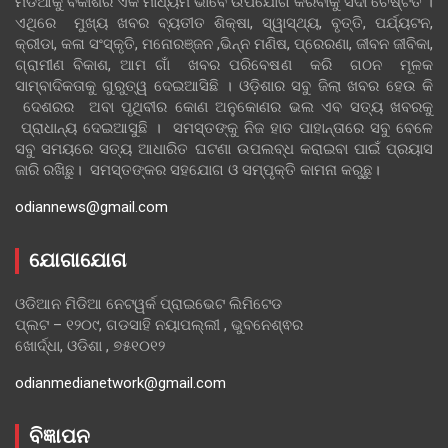
ମିଡିଆକୁ ବିକାଶର ଏକ ମାଧ୍ୟମ ଭାବେ ଉପଯୋଗ କରିବାକୁ ସଦା ଚେଷ୍ଟିତ ।
ଏଥିରେ ମୁଖ୍ୟ ଖବର ବ୍ୟତୀତ ଶିକ୍ଷା, ସ୍ୱାସ୍ଥ୍ୟ, ବୃତ୍ତି, ପର୍ଯ୍ୟଟନ,
କ୍ରୀଡା, କଳା ସଂସ୍କୃତି, ମନୋରଞ୍ଜନ ,ଭିନ୍ନ ମଣିଷ, ପ୍ରେରଣା, ଜୀବନ ଜୀବିକା,
ଗ୍ରାମୀଣ ବିକାଶ, ଆମ ଗାଁ ଖବର ପରିବେଷଣ କରି ଗଠନ ମୂଳକ
ସାମ୍ବାଦିକତାକୁ ଗୁରୁତ୍ୱ ଦେଇଆସିଛି । ଓଡ଼ିଶାର ସବୁ ଜିଲା ଖବର ହେଉ କି
ଦେଶରର ଅବା ପୃଥିବୀର କୋଣ ଅନୁକୋଣର ଭଲ ଏବ ସତ୍ୟ ଖବରକୁ
ପ୍ରାଧାନ୍ୟ ଦେଇଆସୁଛି । ସମସ୍ତଙ୍କୁ ନିଜ ହାତ ପାହାନ୍ତାରେ ସବୁ ବେଳେ
ସବୁ ସମୟରେ ସତ୍ୟ ଆଧାରିତ ଘଟଣା ଉପଲବ୍ଧ କରାଇବା ପାଇଁ ପ୍ରୟାସ
ଜାରି ରଖିଛୁ। ସମସ୍ତଙ୍କର ସହଯୋଗ ଓ ସମ୍ପୃକ୍ତି କାମନା କରୁଛୁ।
odiannews@gmail.com
ଯୋଗାଯୋଗ
ଓଡିଆନ ମିଡିଆ ନେଟୱର୍କ ପ୍ରାଇଭେଟ ଲିମିଟେଡ
ପ୍ଲଟ – ୧୨୦୯, ଗଡସାହି ନୟାପଲ୍ଲୀ , ଭୁବନେଶ୍ଵର
ଖୋର୍ଦ୍ଧା, ଓଡିଶା , ୭୫୧୦୧୨
odianmedianetwork@gmail.com
ବିଜ୍ଞାପନ