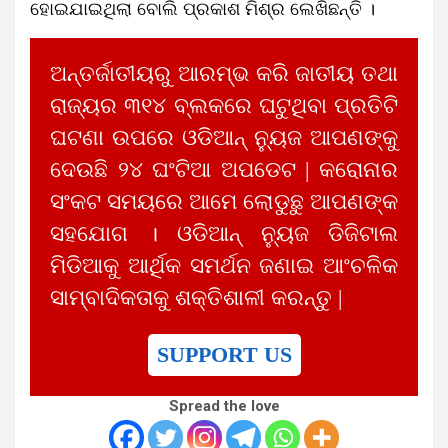
ହୋଇଯାଇଥିଲା ବୋଲି ପ୍ରକାଶ ମିଶ୍ର ଲେଖିଛନ୍ତି ।
ଅନ୍ତର୍ଜାତୀୟରୁ ଆରମ୍ଭ କରି ଜାତୀୟ ତଥା
ରାଜ୍ୟର ୩୧୪ ବ୍ଲକରେ ଘଟୁଥିବା ପ୍ରତିଟି
ଘଟଣା ଉପରେ ଓଡିଆନ୍ ନ୍ୟୁଜ ଆପଣଙ୍କୁ
ଦେଉଛି ୨୪ ଘଂଟିଆ ଅପଡେଟ | କରୋନାର
ସଂକଟ ସମୟରେ ଆମେ ଲୋଡୁଛୁ ଆପଣଙ୍କ
ସହଯୋଗ । ଓଡିଆନ୍ ନ୍ୟୁଜ ଡିଜିଟାଲ
ମିଡିଆକୁ ଆର୍ଥିକ ସମର୍ଥନ ଜଣାଇ ଆଂଚଳିକ
ସାମ୍ବାଦିକତାକୁ ଶକ୍ତିଶାଳୀ କରନ୍ତୁ |
SUPPORT US
Spread the love