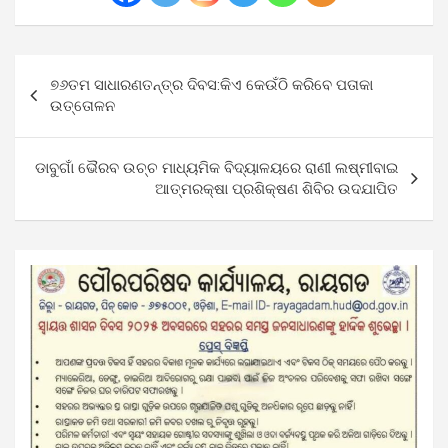
Post
୭୬ତମ ସାଧାରଣତନ୍ତ୍ର ଦିବସ:କିଏ କେଉଁଠି କରିବେ ପତାକା
navigation
ଉତ୍ତୋଳନ
ଡାବୁଗାଁ ଭୈରବ ଉଚ୍ଚ ମାଧ୍ୟମିକ ବିଦ୍ୟାଳୟରେ ରାଣୀ ଲଷ୍ମୀବାଇ
ଆତ୍ମରକ୍ଷା ପ୍ରଶିକ୍ଷଣ ଶିବିର ଉଦଯାପିତ