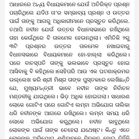
ଆଧାରରେ ଅନ୍ୟ ବିଧାୟକମାନେ ଯେଉଁ ଅତିରିକ୍ତ ପ୍ରଶ୍ନ
ପଚାରିଥିଲେ ଯଦିଓ ତା’ର ସମ୍ଭାବ୍ୟ ପ୍ରଶ୍ନ ଓ ଉତ୍ତର
ପାଇଁ ତାଙ୍କୁ ଆଗରୁ ଅଧିକାରୀମାନେ ପ୍ରସ୍ତୁତ କରିଥିଲେ.
ତଥାପି ନବୀନ ଯେଉଁ ଉତ୍ତର ବିଧାନସଭାରେ ରଖିଥିଲେ
ତାହା କେଉଁଥିରେ ବି ତାଳମେଳ ହେଉନଥିଲା। ଏମିତିକି ୨ରୁ
୩ଟି ପ୍ରଶ୍ନର ଉତ୍ତର ତାଳମେଳ ନଖାଇବାରୁ
ବିଧାନସଭାରେ ବିଧାୟକମାନେ ହୋ-ହାଲ୍ଲା କରିଥିଲେ।
ପରେ ବାଚସ୍ପତି ତାଙ୍କୁ ଭଲଭାବେ ପ୍ରସ୍ତୁତ ହୋଇ
ଆସିବାକୁ ବି କହିଥିଲେ।ସେହିପରି ଆଉ ଏକ ଘଟଣାକ୍ରମର
ଉଲ୍ଲେଖ କରି ଶ୍ରୀ ମିଶ୍ର ତାଙ୍କ ପୁସ୍ତକରେ ଲେଖିଛନ୍ତି
ଯେ, ମୁଖ୍ୟମନ୍ତ୍ରୀ ଭାବେ ନବୀନ ତାଙ୍କ ନିର୍ବାଚନ
ମଣ୍ଡଳୀକୁ ଯାଇଥିଲେ। ଭିଡ଼ ଅଧିକ ହୋଇଗଲା। ସାଧାରଣ
ଲୋକେ ଗୋଟିଏ ପରେ ଗୋଟିଏ ଲମ୍ବା ଅଭିଯୋଗ ତାଲିକା
ଧରି ନବୀନଙ୍କ ଆଗରେ ରଖିଥିଲେ। ଲମ୍ବା ସମୟ ଧରି
ଲୋକେ ଅଭିଯୋଗ କରୁଥିଲେ। ନବୀନ ଭାବୁଥିଲେ
ଲୋକଙ୍କ ପାଇଁ ତାଙ୍କ ଚେହେରା ଯଥେଷ୍ଟ। କିନ୍ତୁ ଏତେ
ଲୋକଙ୍କ ଅଭିଯୋଗ ଶୁଣିବାବଳେ ବିରକ୍ତ ହୋଇ ଚିହିଁକି