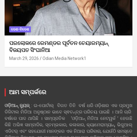
ଦେଶ-ବିଦେଶ
ପରଲୋକରେ ରେମଣ୍ଡର ପୂର୍ବତନ ଚେୟାରମ୍ୟାନ୍
ବିଜୟପତ ସିଂଘାନିଆ
March 29, 2026
Odian Media Network1
ଆମ ସମ୍ପର୍କରେ
ଓଡ଼ିଆନ୍‍ ନ୍ୟୁଜ୍‍
: ଇ-ପୋର୍ଟାଲ୍ ବିଗତ ତିନି ବର୍ଷ ଧରି ଓଡ଼ିଶାର ଏକ ପ୍ରମୁଖ
ଡିଜିଟାଲ ମିଡିଆ ଅନୁଷ୍ଠାନ ଭାବେ ସ୍ଵତନ୍ତ୍ର ପରିଚୟ ପାଇଛି । ଆଜି ଚାରି
ବର୍ଷରେ ପାଦ ଥାପିଛି । ସାମ୍ପ୍ରତିକ ‘ଓଡ଼ିଆନ୍‍ ମିଡିଆ ନେଟୱର୍କ ’ ହେଉଛି
କିଛି ଅଭିଜ୍ଞ ସାମ୍ବାଦିକ, ସ୍ତମ୍ଭକାର, କଳାକାର, କ୍ୟାମେରାମ୍ୟାନ୍, ଭିଜୁଆଲ୍
ଏଡିଟର୍ ଏବଂ ସହଯୋଗୀ ମାନଙ୍କର ଏକ ନିଆରା ପରିବାର, ଯେଉଁଠି ସମସ୍ତେ