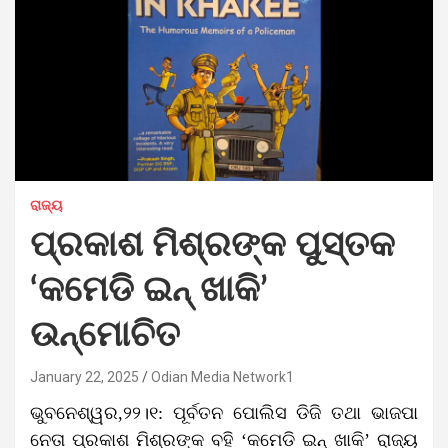
ରାଜ୍ୟ
ପ୍ରକାଶ ମିଶ୍ରଙ୍କ ପୁସ୍ତକ
‘କମେଡି ଇନ୍ ଖାକି’
ଉନ୍ମୋଚିତ
January 22, 2025
Odian Media Network1
ଭୁବନେଶ୍ୱର,୨୨।୧: ପୂର୍ବତନ ପୋଲିସ ଡିଜି ତଥା ଭାଜପା
ନେତା ପ୍ରକାଶ ମିଶ୍ରଙ୍କ ବହି ‘କମେଡି ଇନ୍‌ ଖାକି’ ରାଜ୍ୟ