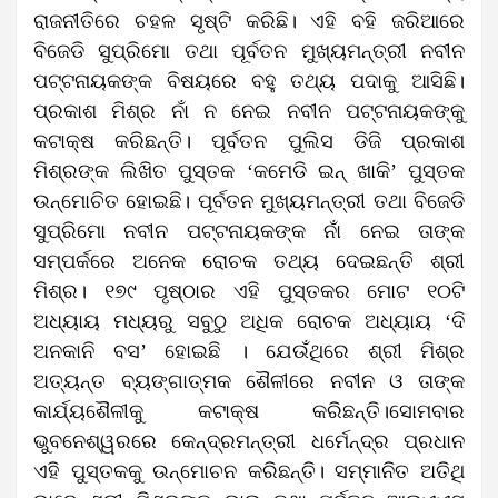
ରାଜନୀତିରେ ଚହଳ ସୃଷ୍ଟି କରିଛି। ଏହି ବହି ଜରିଆରେ
ବିଜେଡି ସୁପ୍ରିମୋ ତଥା ପୂର୍ବତନ ମୁଖ୍ୟମନ୍ତ୍ରୀ ନବୀନ
ପଟ୍ଟନାୟକଙ୍କ ବିଷୟରେ ବହୁ ତଥ୍ୟ ପଦାକୁ ଆସିଛି।
ପ୍ରକାଶ ମିଶ୍ର ନାଁ ନ ନେଇ ନବୀନ ପଟ୍ଟନାୟକଙ୍କୁ
କଟାକ୍ଷ କରିଛନ୍ତି। ପୂର୍ବତନ ପୁଲିସ ଡିଜି ପ୍ରକାଶ
ମିଶ୍ରଙ୍କ ଲିଖିତ ପୁସ୍ତକ ‘କମେଡି ଇନ୍ ଖାକି’ ପୁସ୍ତକ
ଉନ୍ମୋଚିତ ହୋଇଛି। ପୂର୍ବତନ ମୁଖ୍ୟମନ୍ତ୍ରୀ ତଥା ବିଜେଡି
ସୁପ୍ରିମୋ ନବୀନ ପଟ୍ଟନାୟକଙ୍କ ନାଁ ନେଇ ତାଙ୍କ
ସମ୍ପର୍କରେ ଅନେକ ରୋଚକ ତଥ୍ୟ ଦେଇଛନ୍ତି ଶ୍ରୀ
ମିଶ୍ର। ୧୭୯ ପୃଷ୍ଠାର ଏହି ପୁସ୍ତକର ମୋଟ ୧୦ଟି
ଅଧ୍ୟାୟ ମଧ୍ୟରୁ ସବୁଠୁ ଅଧିକ ରୋଚକ ଅଧ୍ୟାୟ ‘ଦି
ଅନକାନି ବସ’ ହୋଇଛି । ଯେଉଁଥିରେ ଶ୍ରୀ ମିଶ୍ର
ଅତ୍ୟନ୍ତ ବ୍ୟଙ୍ଗାତ୍ମକ ଶୈଳୀରେ ନବୀନ ଓ ତାଙ୍କ
କାର୍ଯ୍ୟଶୈଳୀକୁ କଟାକ୍ଷ କରିଛନ୍ତି।ସୋମବାର
ଭୁବନେଶ୍ୱରରେ କେନ୍ଦ୍ରମନ୍ତ୍ରୀ ଧର୍ମେନ୍ଦ୍ର ପ୍ରଧାନ
ଏହି ପୁସ୍ତକକୁ ଉନ୍ମୋଚନ କରିଛନ୍ତି। ସମ୍ମାନିତ ଅତିଥି