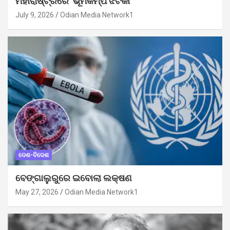
ମହାରାଷ୍ଟ୍ରରେ ଭୂମିକମ୍ପ ଝଟକା
July 9, 2026
Odian Media Network1
ଦେଶ-ବିଦେଶ
ବେଙ୍ଗାଲୁରୁରେ ଇବୋଲା ଲକ୍ଷଣ
May 27, 2026
Odian Media Network1