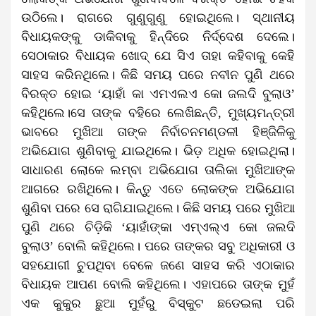
ଉଠିଲେ। ରାଗରେ ଗୁଣୁଗୁଣୁ ହୋଇଥିଲେ। ସ୍ଥାନୀୟ
ବିଧାୟକଙ୍କୁ ଡାକିବାକୁ ହିନ୍ଦିରେ ନିର୍ଦ୍ଦେଶ ଦେଲେ।
ସେଠାକାର ବିଧାୟକ ଖୋଦ୍ ଯେ ସିଏ ତାହା କହିବାକୁ କେହି
ସାହସ କରିନଥିଲେ। କିଛି ସମୟ ପରେ ନବୀନ ପୁଣି ଥରେ
ବିରକ୍ତ ହୋଇ ‘ୟାହାଁ କା ଏମଏଲଏ କୋ ଜଲଦି ବୁଲାଓ’
କହିଥିଲେ।ସେ ତାଙ୍କ ବହିରେ ଲେଖିଛନ୍ତି, ମୁଖ୍ୟମନ୍ତ୍ରୀ
ଭାବରେ ମୁଖିଆ ତାଙ୍କ ନିର୍ବାଚନମଣ୍ଡଳୀ ହିଞ୍ଜିଳିକୁ
ଅଭିଯୋଗ ଶୁଣିବାକୁ ଯାଇଥିଲେ। ଭିଡ଼ ଅଧିକ ହୋଇଥିଲା।
ସାଧାରଣ ଲୋକେ ଲମ୍ବା ଅଭିଯୋଗ ତାଲିକା ମୁଖିଆଙ୍କ
ଆଗରେ ରଖିଥିଲେ। କିନ୍ତୁ ଏତେ ଲୋକଙ୍କ ଅଭିଯୋଗ
ଶୁଣିବା ପରେ ସେ ରାଗିଯାଇଥିଲେ। କିଛି ସମୟ ପରେ ମୁଖିଆ
ପୁଣି ଥରେ ଚିଡ଼ିକି ‘ୟାହାଁଙ୍କା ଏମ୍‌ଏଲ୍‌ଏ କୋ ଜଲଦି
ବୁଲାଓ’ ବୋଲି କହିଥିଲେ। ପରେ ତାଙ୍କର ସବୁ ଅଧିକାରୀ ଓ
ସହଯୋଗୀ ଚୁପଥିବା ବେଳେ ଜଣେ ସାହସ କରି ଏଠାକାର
ବିଧାୟକ ଆପଣ ବୋଲି କହିଥିଲେ। ଏହାପରେ ତାଙ୍କ ମୁହଁ
ଏକ କୁକୁର ଛୁଆ ମୁହଁରୁ ବିସ୍କୁଟ ଛଡେଇଲା ପରି