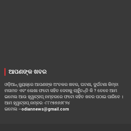
ଆପଣଙ୍କ ଖବର
ଓଡ଼ିଆନ୍ ନ୍ୟୁଜ୍‌ରେ ଆପଣଙ୍କ ଅଂଚଳର ଖବର, ଘଟଣା, ଦୁର୍ଘଟଣା କିମ୍ବା
ମତାମତ ଏବଂ ଲେଖା ଫଟୋ ସହିତ ଦେବାକୁ ଚାହୁଁଚନ୍ତି କି ? ତେବେ ଆମ
ଇମେଲ ଆଉ ହ୍ୱାଟ୍‌ସପ୍ ନମ୍ବରରେ ଫଟୋ ସହିତ ଖବର ପଠାଇ ପାରିବେ ।
ଆମ ହ୍ୱାଟ୍‌ସପ୍ ନମ୍ବର -୮୮୯୫୭୬୬୮୨୪
ଇମେଲ –
odiannews@gmail.com