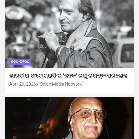
ଦେଶ-ବିଦେଶ
ଭାରତୀୟ ଫଟୋଗ୍ରାଫିର ‘ଜନକ’ ରଘୁ ରାୟଙ୍କ ପରଲୋକ
April 26, 2026
Odian Media Network1