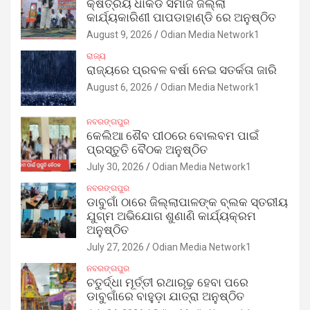
କ୍ଷତ୍ରିୟ ଧାକଡ ସମାଜ ଜିଲ୍ଲା
କାର୍ଯ୍ୟକାରିଣୀ ପାପଡାହାଣ୍ଡି ରେ ଅନୁଷ୍ଠିତ
August 9, 2026
Odian Media Network1
ରାଜ୍ୟ
ରାଜ୍ୟରେ ପ୍ରବଳ ବର୍ଷା ନେଇ ସତର୍କତା ଜାରି
August 6, 2026
Odian Media Network1
ନବରଙ୍ଗପୁର
କେଲିଆ ଶୈବ ପୀଠରେ ବୋଲବମ ପାଇଁ
ପ୍ରସ୍ତୁତି ବୈଠକ ଅନୁଷ୍ଠିତ
July 30, 2026
Odian Media Network1
ନବରଙ୍ଗପୁର
ଡାବୁଗାଁ ଠାରେ ଜିଲ୍ଲାପାଳଙ୍କ ବ୍ଲକ ସ୍ତରୀୟ
ଯୁଗ୍ମ ଅଭିଯୋଗ ଶୁଣାଣି କାର୍ଯ୍ୟକ୍ରମ
ଅନୁଷ୍ଠିତ
July 27, 2026
Odian Media Network1
ନବରଙ୍ଗପୁର
ଚତୁର୍ଦ୍ଧା ମୂର୍ତ୍ତୀ ରଥାରୂଢ଼ ହେବା ପରେ
ଡାବୁଗାଁରେ ବାହୁଡ଼ା ଯାତ୍ରା ଅନୁଷ୍ଠିତ