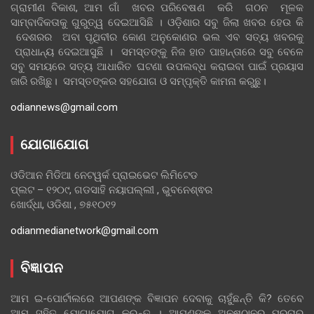
ଗ୍ରାମୀଣ ବିକାଶ, ଆମ ଗାଁ ଖବର ପରିବେଷଣ କରି ଗଠନ ମୂଳକ
ସାମ୍ବାଦିକତାକୁ ଗୁରୁତ୍ୱ ଦେଇଆସିଛି । ଓଡ଼ିଶାର ସବୁ ଜିଲା ଖବର ହେଉ କି
ଦେଶରର ଅବା ପୃଥିବୀର କୋଣ ଅନୁକୋଣର ଭଲ ଏବ ସତ୍ୟ ଖବରକୁ
ପ୍ରାଧାନ୍ୟ ଦେଇଆସୁଛି । ସମସ୍ତଙ୍କୁ ନିଜ ହାତ ପାହାନ୍ତାରେ ସବୁ ବେଳେ
ସବୁ ସମୟରେ ସତ୍ୟ ଆଧାରିତ ଘଟଣା ଉପଲବ୍ଧ କରାଇବା ପାଇଁ ପ୍ରୟାସ
ଜାରି ରଖିଛୁ। ସମସ୍ତଙ୍କର ସହଯୋଗ ଓ ସମ୍ପୃକ୍ତି କାମନା କରୁଛୁ।
odiannews@gmail.com
ଯୋଗାଯୋଗ
ଓଡିଆନ ମିଡିଆ ନେଟୱର୍କ ପ୍ରାଇଭେଟ ଲିମିଟେଡ
ପ୍ଲଟ – ୧୨୦୯, ଗଡସାହି ନୟାପଲ୍ଲୀ , ଭୁବନେଶ୍ଵର
ଖୋର୍ଦ୍ଧା, ଓଡିଶା , ୭୫୧୦୧୨
odianmedianetwork@gmail.com
ବିଜ୍ଞାପନ
ଆମ ଇ-ପୋର୍ଟାଲରେ ଆପଣଙ୍କ ବିଜ୍ଞାପନ ଦେବାକୁ ଚାହୁଁଛନ୍ତି କି? ତେବେ
ଆମ ସହିତ ଯୋଗାଯୋଗ କରନ୍ତୁ । ଆପଣଙ୍କ ଅନୁଷ୍ଠାନର ପ୍ରଚାର