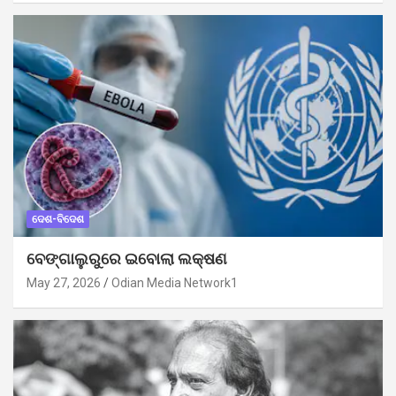
ଦେଶ-ବିଦେଶ
ବେଙ୍ଗାଲୁରୁରେ ଇବୋଲା ଲକ୍ଷଣ
May 27, 2026
Odian Media Network1