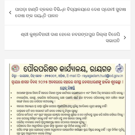
Post
ପାପଡ଼ା ହାଣ୍ଡି ବ୍ଳକର ବିଭିନ୍ନ ବିଦ୍ୟାଳୟରେ ଦେଶ ପ୍ରେମୀ ସୁବାଷ
navigation
ବୋଷ ଙ୍କ ଜୟନ୍ତି ପାଳନ
ଶ୍ରୀ କୁଞ୍ଜବିହାରୀ ଦାଶ ହେଲେ ନବରଙ୍ଗପୁର ଜିଲ୍ଲା ବିଜେପି
ସଭାପତି