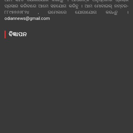
ପ୍ରସାର କରିବାରେ ଆମେ ସହଯୋଗ କରିବୁ । ଆମ ମୋବାଇଲ୍ ନମ୍ବର-
୮୮୯୫୭୬୬୮୨୪ , ଇମେଲରେ ଯୋଗାଯୋଗ କରନ୍ତୁ ।
odiannews@gmail.com
ବିଜ୍ଞାପନ