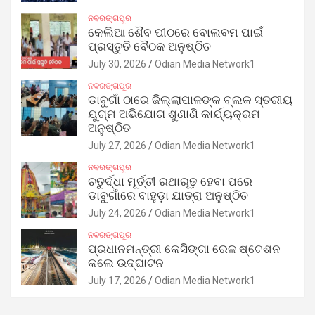
ନବରଙ୍ଗପୁର
କେଲିଆ ଶୈବ ପୀଠରେ ବୋଲବମ ପାଇଁ
ପ୍ରସ୍ତୁତି ବୈଠକ ଅନୁଷ୍ଠିତ
July 30, 2026
Odian Media Network1
ନବରଙ୍ଗପୁର
ଡାବୁଗାଁ ଠାରେ ଜିଲ୍ଲାପାଳଙ୍କ ବ୍ଲକ ସ୍ତରୀୟ
ଯୁଗ୍ମ ଅଭିଯୋଗ ଶୁଣାଣି କାର୍ଯ୍ୟକ୍ରମ
ଅନୁଷ୍ଠିତ
July 27, 2026
Odian Media Network1
ନବରଙ୍ଗପୁର
ଚତୁର୍ଦ୍ଧା ମୂର୍ତ୍ତୀ ରଥାରୂଢ଼ ହେବା ପରେ
ଡାବୁଗାଁରେ ବାହୁଡ଼ା ଯାତ୍ରା ଅନୁଷ୍ଠିତ
July 24, 2026
Odian Media Network1
ନବରଙ୍ଗପୁର
ପ୍ରଧାନମନ୍ତ୍ରୀ କେସିଙ୍ଗା ରେଳ ଷ୍ଟେଶନ
କଲେ ଉଦ୍‌ଘାଟନ
July 17, 2026
Odian Media Network1