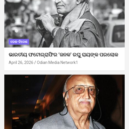
ଦେଶ-ବିଦେଶ
ଭାରତୀୟ ଫଟୋଗ୍ରାଫିର ‘ଜନକ’ ରଘୁ ରାୟଙ୍କ ପରଲୋକ
April 26, 2026
Odian Media Network1