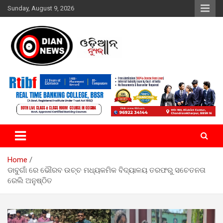
Skip
Sunday, August 9, 2026
to
content
ସାରା ଦୁନିଆର ଖବର ଆପଣଙ୍କ ହାତମୁଠାରେ…
ଓଡିଆନ୍ ନ୍ୟୁଜ
Home
ଡାବୁଗାଁ ରେ ଭୌରବ ଉଚ୍ଚ ମଧ୍ୟକମିକ ବିଦ୍ୟାଳୟ ତରଫରୁ ସଚେତନତା
ରେଲି ଅନୁଷ୍ଠିତ