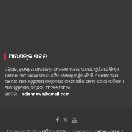
ଆପଣଙ୍କ ଖବର
ଓଡ଼ିଆନ୍ ନ୍ୟୁଜ୍‌ରେ ଆପଣଙ୍କ ଅଂଚଳର ଖବର, ଘଟଣା, ଦୁର୍ଘଟଣା କିମ୍ବା
ମତାମତ ଏବଂ ଲେଖା ଫଟୋ ସହିତ ଦେବାକୁ ଚାହୁଁଚନ୍ତି କି ? ତେବେ ଆମ
ଇମେଲ ଆଉ ହ୍ୱାଟ୍‌ସପ୍ ନମ୍ବରରେ ଫଟୋ ସହିତ ଖବର ପଠାଇ ପାରିବେ ।
ଆମ ହ୍ୱାଟ୍‌ସପ୍ ନମ୍ବର -୮୮୯୫୭୬୬୮୨୪
ଇମେଲ –
odiannews@gmail.com
Copyright © 2026
ଓଡିଆନ୍ ନ୍ୟୁଜ
Theme by:
Theme Horse