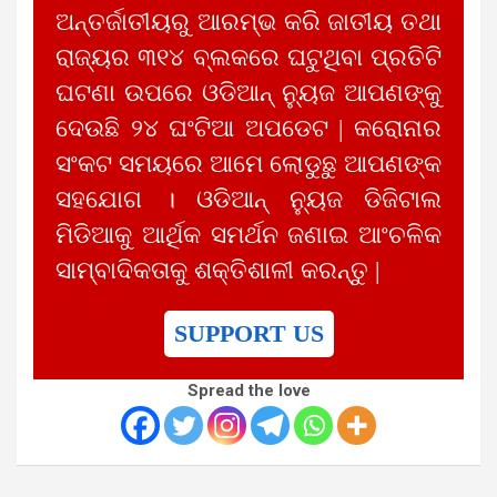
ଅନ୍ତର୍ଜାତୀୟରୁ ଆରମ୍ଭ କରି ଜାତୀୟ ତଥା
ରାଜ୍ୟର ୩୧୪ ବ୍ଲକରେ ଘଟୁଥିବା ପ୍ରତିଟି
ଘଟଣା ଉପରେ ଓଡିଆନ୍ ନ୍ୟୁଜ ଆପଣଙ୍କୁ
ଦେଉଛି ୨୪ ଘଂଟିଆ ଅପଡେଟ | କରୋନାର
ସଂକଟ ସମୟରେ ଆମେ ଲୋଡୁଛୁ ଆପଣଙ୍କ
ସହଯୋଗ । ଓଡିଆନ୍ ନ୍ୟୁଜ ଡିଜିଟାଲ
ମିଡିଆକୁ ଆର୍ଥିକ ସମର୍ଥନ ଜଣାଇ ଆଂଚଳିକ
ସାମ୍ବାଦିକତାକୁ ଶକ୍ତିଶାଳୀ କରନ୍ତୁ |
SUPPORT US
Spread the love