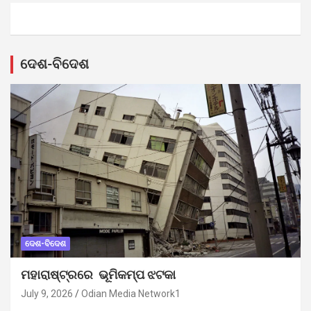
ଦେଶ-ବିଦେଶ
ଦେଶ-ବିଦେଶ
ମହାରାଷ୍ଟ୍ରରେ ଭୂମିକମ୍ପ ଝଟକା
July 9, 2026
Odian Media Network1