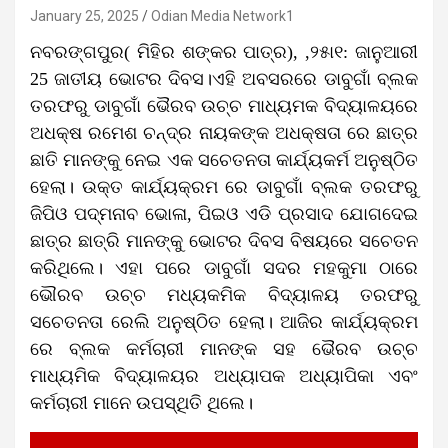
January 25, 2025
Odian Media Network1
ନବରଙ୍ଗପୁର( ମିହିର ଶଙ୍କର ପାତ୍ର), ,୨୫ା୧: ଜାନୁଆରୀ
25 ଜାତୀୟ ଭୋଟର ଦିବସ।ଏହି ଅବସରରେ ଡାବୁଗାଁ ବ୍ଲକ
ତରଫରୁ ଡାବୁଗାଁ ଭୈରବ ଉଚ୍ଚ ମାଧ୍ୟମକ ବିଦ୍ୟାଳୟରେ
ଅଧକ୍ଷ ରମେଶ ଚନ୍ଦ୍ର ନାୟକଙ୍କ ଅଧକ୍ଷତା ରେ ଛାତ୍ର
ଛାତି ମାନଙ୍କୁ ନେଇ ଏକ ସଚେତନତା କାର୍ଯ୍ୟକର୍ମ ଅନୁଷ୍ଠିତ
ହେଲା। ଉକ୍ତ କାର୍ଯ୍ୟକ୍ରମ ରେ ଡାବୁଗାଁ ବ୍ଲକ ତରଫରୁ
ଜିପିଓ ପଦ୍ମନାବ ଭୋଳା, ପିଇଓ ଏଡି ପ୍ରସାଦ ଯୋଗଦେଇ
ଛାତ୍ର ଛାତ୍ରି ମାନଙ୍କୁ ଭୋଟର ଦିବସ ବିଷୟରେ ସଚେତନ
କରିଥିଲେ। ଏହା ପରେ ଡାବୁଗାଁ ସଦର ମହକୁମା ଠାରେ
ଭୌରବ ଉଚ୍ଚ ମଧ୍ୟକମିକ ବିଦ୍ୟାଳୟ ତରଫରୁ
ସଚେତନତା ରେଲି ଅନୁଷ୍ଠିତ ହେଲା। ଆଜିର କାର୍ଯ୍ୟକ୍ରମ
ରେ ବ୍ଲକ କର୍ମଚାରୀ ମାନଙ୍କ ସହ ଭୈରବ ଉଚ୍ଚ
ମାଧ୍ୟମିକ ବିଦ୍ୟାଳୟର ଅଧ୍ୟାପକ ଅଧ୍ୟାପିକା ଏବଂ
କର୍ମଚାରୀ ମାନେ ଉପସ୍ଥିତି ଥିଲେ।