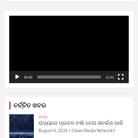
Video
Player
00:00
12:41
ଚର୍ଚ୍ଚିତ ଖବର
ରାଜ୍ୟ
ରାଜ୍ୟରେ ପ୍ରବଳ ବର୍ଷା ନେଇ ସତର୍କତା ଜାରି
August 6, 2026
Odian Media Network1