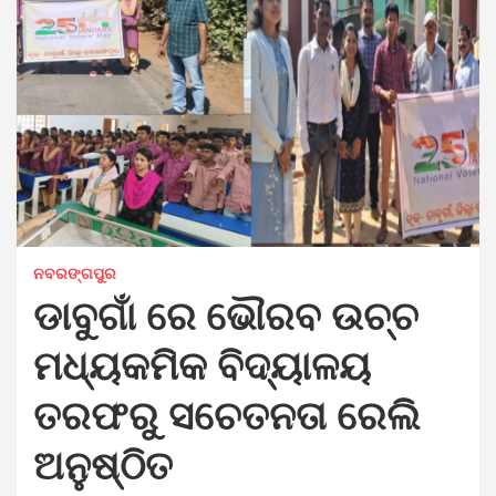
ନବରଙ୍ଗପୁର
ଡାବୁଗାଁ ରେ ଭୌରବ ଉଚ୍ଚ
ମଧ୍ୟକମିକ ବିଦ୍ୟାଳୟ
ତରଫରୁ ସଚେତନତା ରେଲି
ଅନୁଷ୍ଠିତ