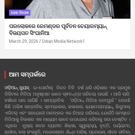
ଦେଶ-ବିଦେଶ
ପରଲୋକରେ ରେମଣ୍ଡର ପୂର୍ବତନ ଚେୟାରମ୍ୟାନ୍
ବିଜୟପତ ସିଂଘାନିଆ
March 29, 2026
Odian Media Network1
ଆମ ସମ୍ପର୍କରେ
ଓଡ଼ିଆନ୍‍ ନ୍ୟୁଜ୍‍
: ଇ-ପୋର୍ଟାଲ୍ ବିଗତ ତିନି ବର୍ଷ ଧରି ଓଡ଼ିଶାର ଏକ ପ୍ରମୁଖ
ଡିଜିଟାଲ ମିଡିଆ ଅନୁଷ୍ଠାନ ଭାବେ ସ୍ଵତନ୍ତ୍ର ପରିଚୟ ପାଇଛି । ଆଜି ଚାରି
ବର୍ଷରେ ପାଦ ଥାପିଛି । ସାମ୍ପ୍ରତିକ ‘ଓଡ଼ିଆନ୍‍ ମିଡିଆ ନେଟୱର୍କ ’ ହେଉଛି
କିଛି ଅଭିଜ୍ଞ ସାମ୍ବାଦିକ, ସ୍ତମ୍ଭକାର, କଳାକାର, କ୍ୟାମେରାମ୍ୟାନ୍, ଭିଜୁଆଲ୍
ଏଡିଟର୍ ଏବଂ ସହଯୋଗୀ ମାନଙ୍କର ଏକ ନିଆରା ପରିବାର, ଯେଉଁଠି ସମସ୍ତେ
ମିଡିଆକୁ ବିକାଶର ଏକ ମାଧ୍ୟମ ଭାବେ ଉପଯୋଗ କରିବାକୁ ସଦା ଚେଷ୍ଟିତ ।
ଏଥିରେ ମୁଖ୍ୟ ଖବର ବ୍ୟତୀତ ଶିକ୍ଷା, ସ୍ୱାସ୍ଥ୍ୟ, ବୃତ୍ତି, ପର୍ଯ୍ୟଟନ,
କ୍ରୀଡା, କଳା ସଂସ୍କୃତି, ମନୋରଞ୍ଜନ ,ଭିନ୍ନ ମଣିଷ, ପ୍ରେରଣା, ଜୀବନ ଜୀବିକା,