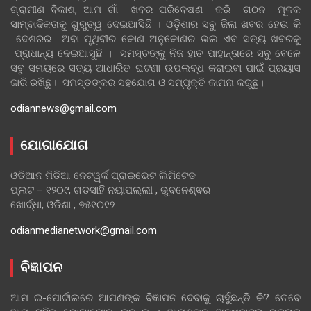
ଗ୍ରାମୀଣ ବିକାଶ, ଆମ ଗାଁ ଖବର ପରିବେଷଣ କରି ଗଠନ ମୂଳକ
ସାମ୍ବାଦିକତାକୁ ଗୁରୁତ୍ୱ ଦେଇଆସିଛି । ଓଡ଼ିଶାର ସବୁ ଜିଲା ଖବର ହେଉ କି
ଦେଶରର ଅବା ପୃଥିବୀର କୋଣ ଅନୁକୋଣର ଭଲ ଏବ ସତ୍ୟ ଖବରକୁ
ପ୍ରାଧାନ୍ୟ ଦେଇଆସୁଛି । ସମସ୍ତଙ୍କୁ ନିଜ ହାତ ପାହାନ୍ତାରେ ସବୁ ବେଳେ
ସବୁ ସମୟରେ ସତ୍ୟ ଆଧାରିତ ଘଟଣା ଉପଲବ୍ଧ କରାଇବା ପାଇଁ ପ୍ରୟାସ
ଜାରି ରଖିଛୁ। ସମସ୍ତଙ୍କର ସହଯୋଗ ଓ ସମ୍ପୃକ୍ତି କାମନା କରୁଛୁ।
odiannews@gmail.com
ଯୋଗାଯୋଗ
ଓଡିଆନ ମିଡିଆ ନେଟୱର୍କ ପ୍ରାଇଭେଟ ଲିମିଟେଡ
ପ୍ଲଟ – ୧୨୦୯, ଗଡସାହି ନୟାପଲ୍ଲୀ , ଭୁବନେଶ୍ଵର
ଖୋର୍ଦ୍ଧା, ଓଡିଶା , ୭୫୧୦୧୨
odianmedianetwork@gmail.com
ବିଜ୍ଞାପନ
ଆମ ଇ-ପୋର୍ଟାଲରେ ଆପଣଙ୍କ ବିଜ୍ଞାପନ ଦେବାକୁ ଚାହୁଁଛନ୍ତି କି? ତେବେ