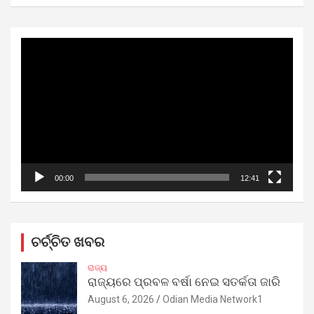
Video
Player
00:00
12:41
ଚର୍ଚ୍ଚିତ ଖବର
ରାଜ୍ୟ
ରାଜ୍ୟରେ ପ୍ରବଳ ବର୍ଷା ନେଇ ସତର୍କତା ଜାରି
August 6, 2026
Odian Media Network1