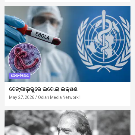
ଦେଶ-ବିଦେଶ
ବେଙ୍ଗାଲୁରୁରେ ଇବୋଲା ଲକ୍ଷଣ
May 27, 2026
Odian Media Network1