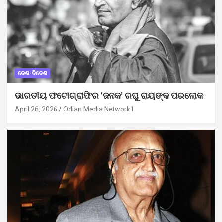
ଦେଶ-ବିଦେଶ
ଭାରତୀୟ ଫଟୋଗ୍ରାଫିର ‘ଜନକ’ ରଘୁ ରାୟଙ୍କ ପରଲୋକ
April 26, 2026
Odian Media Network1