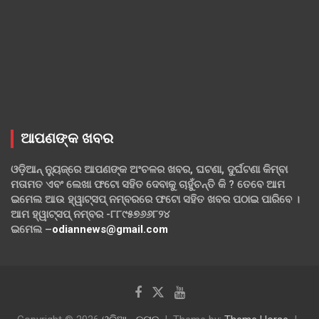
ଆପଣଙ୍କ ଖବର
ଓଡ଼ିଆନ୍ ନ୍ୟୁଜ୍‌ରେ ଆପଣଙ୍କ ଅଂଚଳର ଖବର, ଘଟଣା, ଦୁର୍ଘଟଣା କିମ୍ବା
ମତାମତ ଏବଂ ଲେଖା ଫଟୋ ସହିତ ଦେବାକୁ ଚାହୁଁଚନ୍ତି କି ? ତେବେ ଆମ
ଇମେଲ ଆଉ ହ୍ୱାଟ୍‌ସପ୍ ନମ୍ବରରେ ଫଟୋ ସହିତ ଖବର ପଠାଇ ପାରିବେ ।
ଆମ ହ୍ୱାଟ୍‌ସପ୍ ନମ୍ବର -୮୮୯୫୭୬୬୮୨୪
ଇମେଲ –
odiannews@gmail.com