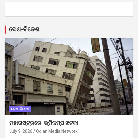
ଦେଶ-ବିଦେଶ
ଦେଶ-ବିଦେଶ
ମହାରାଷ୍ଟ୍ରରେ ଭୂମିକମ୍ପ ଝଟକା
July 9, 2026
Odian Media Network1