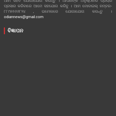
ଆମ ସହିତ ଯୋଗାଯୋଗ କରନ୍ତୁ । ଆପଣଙ୍କ ଅନୁଷ୍ଠାନର ପ୍ରଚାର
ପ୍ରସାର କରିବାରେ ଆମେ ସହଯୋଗ କରିବୁ । ଆମ ମୋବାଇଲ୍ ନମ୍ବର-
୮୮୯୫୭୬୬୮୨୪ , ଇମେଲରେ ଯୋଗାଯୋଗ କରନ୍ତୁ ।
odiannews@gmail.com
ବିଜ୍ଞାପନ