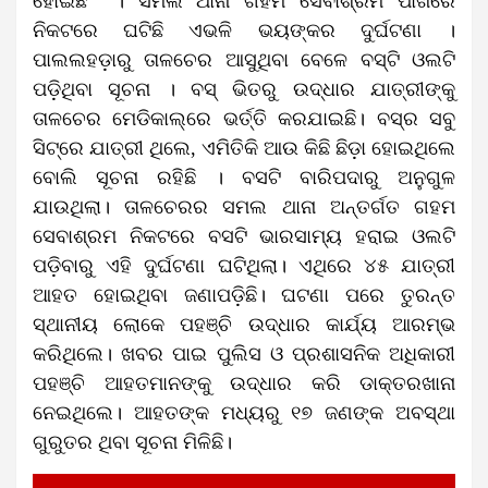
ହୋଇଛି । ସମଲ ଥାନା ଗହମ ସେବାଶ୍ରମ ପାଖରେ
ନିକଟରେ ଘଟିଛି ଏଭଳି ଭୟଙ୍କର ଦୁର୍ଘଟଣା ।
ପାଲଲହଡ଼ାରୁ ତାଳଚେର ଆସୁଥିବା ବେଳେ ବସ୍‌ଟି ଓଲଟି
ପଡ଼ିଥିବା ସୂଚନା । ବସ୍‌ ଭିତରୁ ଉଦ୍ଧାର ଯାତ୍ରୀଙ୍କୁ
ତାଳଚେର ମେଡିକାଲ୍‌ରେ ଭର୍ତ୍ତି କରଯାଇଛି। ବସ୍‌ର ସବୁ
ସିଟ୍‌ରେ ଯାତ୍ରୀ ଥିଲେ, ଏମିତିକି ଆଉ କିଛି ଛିଡ଼ା ହୋଇଥିଲେ
ବୋଲି ସୂଚନା ରହିଛି । ବସଟି ବାରିପଦାରୁ ଅନୁଗୁଳ
ଯାଉଥିଲା। ତାଳଚେରର ସମଲ ଥାନା ଅନ୍ତର୍ଗତ ଗହମ
ସେବାଶ୍ରମ ନିକଟରେ ବସଟି ଭାରସାମ୍ୟ ହରାଇ ଓଲଟି
ପଡ଼ିବାରୁ ଏହି ଦୁର୍ଘଟଣା ଘଟିଥିଲା। ଏଥିରେ ୪୫ ଯାତ୍ରୀ
ଆହତ ହୋଇଥିବା ଜଣାପଡ଼ିଛି। ଘଟଣା ପରେ ତୁରନ୍ତ
ସ୍ଥାନୀୟ ଲୋକେ ପହଞ୍ଚି ଉଦ୍ଧାର କାର୍ଯ୍ୟ ଆରମ୍ଭ
କରିଥିଲେ। ଖବର ପାଇ ପୁଲିସ ଓ ପ୍ରଶାସନିକ ଅଧିକାରୀ
ପହଞ୍ଚି ଆହତମାନଙ୍କୁ ଉଦ୍ଧାର କରି ଡାକ୍ତରଖାନା
ନେଇଥିଲେ। ଆହତଙ୍କ ମଧ୍ୟରୁ ୧୭ ଜଣଙ୍କ ଅବସ୍ଥା
ଗୁରୁତର ଥିବା ସୂଚନା ମିଳିଛି।