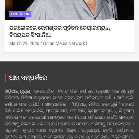
ଦେଶ-ବିଦେଶ
ପରଲୋକରେ ରେମଣ୍ଡର ପୂର୍ବତନ ଚେୟାରମ୍ୟାନ୍
ବିଜୟପତ ସିଂଘାନିଆ
March 29, 2026
Odian Media Network1
ଆମ ସମ୍ପର୍କରେ
ଓଡ଼ିଆନ୍‍ ନ୍ୟୁଜ୍‍
: ଇ-ପୋର୍ଟାଲ୍ ବିଗତ ତିନି ବର୍ଷ ଧରି ଓଡ଼ିଶାର ଏକ ପ୍ରମୁଖ
ଡିଜିଟାଲ ମିଡିଆ ଅନୁଷ୍ଠାନ ଭାବେ ସ୍ଵତନ୍ତ୍ର ପରିଚୟ ପାଇଛି । ଆଜି ଚାରି
ବର୍ଷରେ ପାଦ ଥାପିଛି । ସାମ୍ପ୍ରତିକ ‘ଓଡ଼ିଆନ୍‍ ମିଡିଆ ନେଟୱର୍କ ’ ହେଉଛି
କିଛି ଅଭିଜ୍ଞ ସାମ୍ବାଦିକ, ସ୍ତମ୍ଭକାର, କଳାକାର, କ୍ୟାମେରାମ୍ୟାନ୍, ଭିଜୁଆଲ୍
ଏଡିଟର୍ ଏବଂ ସହଯୋଗୀ ମାନଙ୍କର ଏକ ନିଆରା ପରିବାର, ଯେଉଁଠି ସମସ୍ତେ
ମିଡିଆକୁ ବିକାଶର ଏକ ମାଧ୍ୟମ ଭାବେ ଉପଯୋଗ କରିବାକୁ ସଦା ଚେଷ୍ଟିତ ।
ଏଥିରେ ମୁଖ୍ୟ ଖବର ବ୍ୟତୀତ ଶିକ୍ଷା, ସ୍ୱାସ୍ଥ୍ୟ, ବୃତ୍ତି, ପର୍ଯ୍ୟଟନ,
କ୍ରୀଡା, କଳା ସଂସ୍କୃତି, ମନୋରଞ୍ଜନ ,ଭିନ୍ନ ମଣିଷ, ପ୍ରେରଣା, ଜୀବନ ଜୀବିକା,