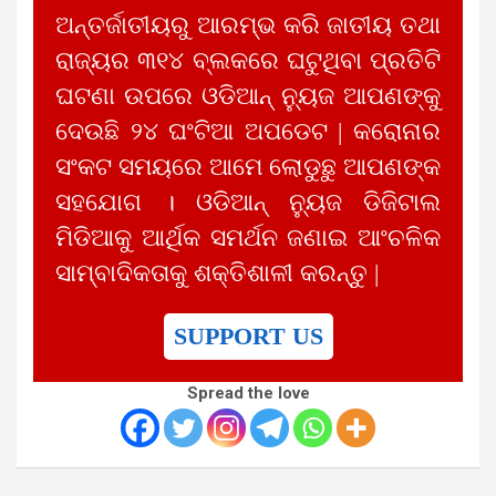
ଅନ୍ତର୍ଜାତୀୟରୁ ଆରମ୍ଭ କରି ଜାତୀୟ ତଥା
ରାଜ୍ୟର ୩୧୪ ବ୍ଲକରେ ଘଟୁଥିବା ପ୍ରତିଟି
ଘଟଣା ଉପରେ ଓଡିଆନ୍ ନ୍ୟୁଜ ଆପଣଙ୍କୁ
ଦେଉଛି ୨୪ ଘଂଟିଆ ଅପଡେଟ | କରୋନାର
ସଂକଟ ସମୟରେ ଆମେ ଲୋଡୁଛୁ ଆପଣଙ୍କ
ସହଯୋଗ । ଓଡିଆନ୍ ନ୍ୟୁଜ ଡିଜିଟାଲ
ମିଡିଆକୁ ଆର୍ଥିକ ସମର୍ଥନ ଜଣାଇ ଆଂଚଳିକ
ସାମ୍ବାଦିକତାକୁ ଶକ୍ତିଶାଳୀ କରନ୍ତୁ |
SUPPORT US
Spread the love