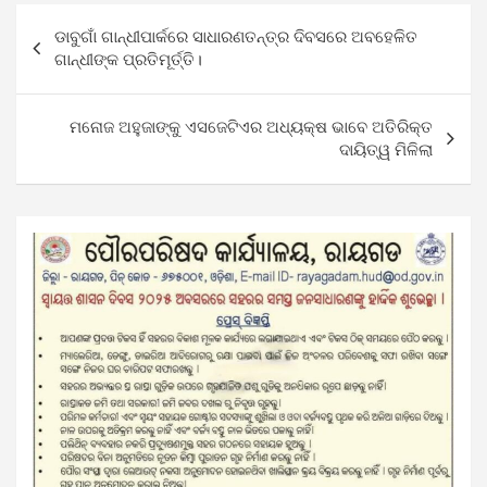
Post
ଡାବୁଗାଁ ଗାନ୍ଧୀପାର୍କରେ ସାଧାରଣତନ୍ତ୍ର ଦିବସରେ ଅବହେଳିତ
navigation
ଗାନ୍ଧୀଙ୍କ ପ୍ରତିମୂର୍ତ୍ତି।
ମନୋଜ ଅହୁଜାଙ୍କୁ ଏସଜେଟିଏର ଅଧ୍ୟକ୍ଷ ଭାବେ ଅତିରିକ୍ତ
ଦାୟିତ୍ୱ ମିଳିଲା