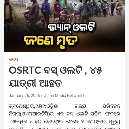
ରାଜ୍ୟ
OSRTC ବସ୍‌ ଓଲଟି , ୪୫
ଯାତ୍ରୀ ଆହତ
January 26, 2025
Odian Media Network1
ଭୁବନେଶ୍ୱର,୨୬ା୧:ଓଡ଼ିଶା ରାଜ୍ୟ ପରିବହନ
ନିଗମ(ଓଏସଆରଟିସି)ର ଏକ ବସ ଓଲଟି ପଡ଼ିବା ଫଳରେ
ଏକାଧିକ ଆହତ ହୋଇଥିବା ବେଳେ ୨ ଜଣଙ୍କର ମୃତ୍ୟୁ