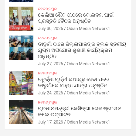
ନବରଙ୍ଗପୁର
କେଲିଆ ଶୈବ ପୀଠରେ ବୋଲବମ ପାଇଁ
ପ୍ରସ୍ତୁତି ବୈଠକ ଅନୁଷ୍ଠିତ
July 30, 2026
Odian Media Network1
ନବରଙ୍ଗପୁର
ଡାବୁଗାଁ ଠାରେ ଜିଲ୍ଲାପାଳଙ୍କ ବ୍ଲକ ସ୍ତରୀୟ
ଯୁଗ୍ମ ଅଭିଯୋଗ ଶୁଣାଣି କାର୍ଯ୍ୟକ୍ରମ
ଅନୁଷ୍ଠିତ
July 27, 2026
Odian Media Network1
ନବରଙ୍ଗପୁର
ଚତୁର୍ଦ୍ଧା ମୂର୍ତ୍ତୀ ରଥାରୂଢ଼ ହେବା ପରେ
ଡାବୁଗାଁରେ ବାହୁଡ଼ା ଯାତ୍ରା ଅନୁଷ୍ଠିତ
July 24, 2026
Odian Media Network1
ନବରଙ୍ଗପୁର
ପ୍ରଧାନମନ୍ତ୍ରୀ କେସିଙ୍ଗା ରେଳ ଷ୍ଟେଶନ
କଲେ ଉଦ୍‌ଘାଟନ
July 17, 2026
Odian Media Network1