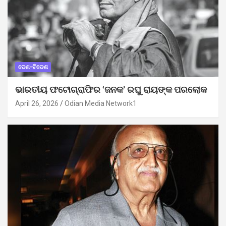
ଦେଶ-ବିଦେଶ
ଭାରତୀୟ ଫଟୋଗ୍ରାଫିର ‘ଜନକ’ ରଘୁ ରାୟଙ୍କ ପରଲୋକ
April 26, 2026
Odian Media Network1