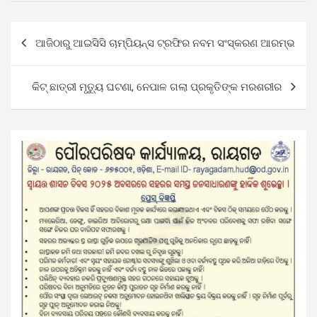
Post
ଆଜିଠାରୁ ଆଇସିସି ଚାମ୍ପିୟନ୍ସ ଟ୍ରଫିର ନବମ ସଂସ୍କରଣ ଆରମ୍ଭ
navigation
କିଟ୍ ଛାତ୍ରୀ ମୃତ୍ୟୁ ଘଟଣା, ନେପାଳ ଗଲା ପ୍ରକୃତିଙ୍କ ମରଶରୀର