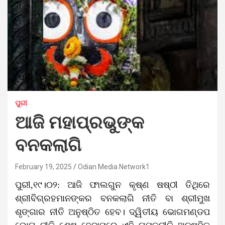
ପୁରୀ
ଆଜି ମହାପ୍ରଭୁଙ୍କ
ବନକଲାଗି
February 19, 2025
Odian Media Network1
ପୁରୀ,୧୯।୦୨: ଆଜି ଫାଲଗୁନ କୃଷ୍ଣ ଷଷ୍ଠୀ ତିଥିରେ
ଶ୍ରୀବିଗ୍ରହମାନଙ୍କର ବନକଲାଗି ନୀତି ବା ଶ୍ରୀମୁଖ
ଶୃଙ୍ଗାର ନୀତି ଅନୁଷ୍ଠିତ ହେବ। ଦ୍ୱିତୀୟ ଭୋଗମଣ୍ଡପ