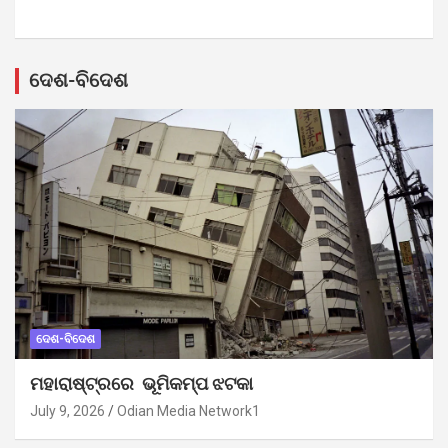
ଦେଶ-ବିଦେଶ
ଦେଶ-ବିଦେଶ
ମହାରାଷ୍ଟ୍ରରେ ଭୂମିକମ୍ପ ଝଟକା
July 9, 2026
Odian Media Network1