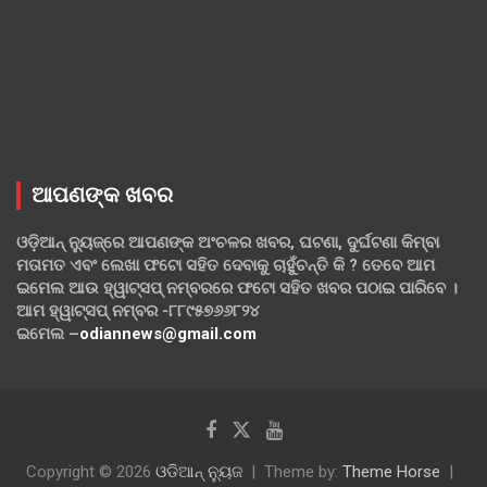
ଆପଣଙ୍କ ଖବର
ଓଡ଼ିଆନ୍ ନ୍ୟୁଜ୍‌ରେ ଆପଣଙ୍କ ଅଂଚଳର ଖବର, ଘଟଣା, ଦୁର୍ଘଟଣା କିମ୍ବା
ମତାମତ ଏବଂ ଲେଖା ଫଟୋ ସହିତ ଦେବାକୁ ଚାହୁଁଚନ୍ତି କି ? ତେବେ ଆମ
ଇମେଲ ଆଉ ହ୍ୱାଟ୍‌ସପ୍ ନମ୍ବରରେ ଫଟୋ ସହିତ ଖବର ପଠାଇ ପାରିବେ ।
ଆମ ହ୍ୱାଟ୍‌ସପ୍ ନମ୍ବର -୮୮୯୫୭୬୬୮୨୪
ଇମେଲ –
odiannews@gmail.com
Copyright © 2026
ଓଡିଆନ୍ ନ୍ୟୁଜ
Theme by:
Theme Horse