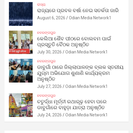
ରାଜ୍ୟ
ରାଜ୍ୟରେ ପ୍ରବଳ ବର୍ଷା ନେଇ ସତର୍କତା ଜାରି
August 6, 2026
Odian Media Network1
ନବରଙ୍ଗପୁର
କେଲିଆ ଶୈବ ପୀଠରେ ବୋଲବମ ପାଇଁ
ପ୍ରସ୍ତୁତି ବୈଠକ ଅନୁଷ୍ଠିତ
July 30, 2026
Odian Media Network1
ନବରଙ୍ଗପୁର
ଡାବୁଗାଁ ଠାରେ ଜିଲ୍ଲାପାଳଙ୍କ ବ୍ଲକ ସ୍ତରୀୟ
ଯୁଗ୍ମ ଅଭିଯୋଗ ଶୁଣାଣି କାର୍ଯ୍ୟକ୍ରମ
ଅନୁଷ୍ଠିତ
July 27, 2026
Odian Media Network1
ନବରଙ୍ଗପୁର
ଚତୁର୍ଦ୍ଧା ମୂର୍ତ୍ତୀ ରଥାରୂଢ଼ ହେବା ପରେ
ଡାବୁଗାଁରେ ବାହୁଡ଼ା ଯାତ୍ରା ଅନୁଷ୍ଠିତ
July 24, 2026
Odian Media Network1