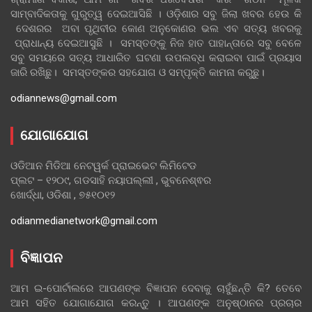
ସାମ୍ବାଦିକତାକୁ ଗୁରୁତ୍ୱ ଦେଇଆସିଛି । ଓଡ଼ିଶାର ସବୁ ଜିଲା ଖବର ହେଉ କି
ଦେଶରର ଅବା ପୃଥିବୀର କୋଣ ଅନୁକୋଣର ଭଲ ଏବ ସତ୍ୟ ଖବରକୁ
ପ୍ରାଧାନ୍ୟ ଦେଇଆସୁଛି । ସମସ୍ତଙ୍କୁ ନିଜ ହାତ ପାହାନ୍ତାରେ ସବୁ ବେଳେ
ସବୁ ସମୟରେ ସତ୍ୟ ଆଧାରିତ ଘଟଣା ଉପଲବ୍ଧ କରାଇବା ପାଇଁ ପ୍ରୟାସ
ଜାରି ରଖିଛୁ। ସମସ୍ତଙ୍କର ସହଯୋଗ ଓ ସମ୍ପୃକ୍ତି କାମନା କରୁଛୁ।
odiannews@gmail.com
ଯୋଗାଯୋଗ
ଓଡିଆନ ମିଡିଆ ନେଟୱର୍କ ପ୍ରାଇଭେଟ ଲିମିଟେଡ
ପ୍ଲଟ – ୧୨୦୯, ଗଡସାହି ନୟାପଲ୍ଲୀ , ଭୁବନେଶ୍ଵର
ଖୋର୍ଦ୍ଧା, ଓଡିଶା , ୭୫୧୦୧୨
odianmedianetwork@gmail.com
ବିଜ୍ଞାପନ
ଆମ ଇ-ପୋର୍ଟାଲରେ ଆପଣଙ୍କ ବିଜ୍ଞାପନ ଦେବାକୁ ଚାହୁଁଛନ୍ତି କି? ତେବେ
ଆମ ସହିତ ଯୋଗାଯୋଗ କରନ୍ତୁ । ଆପଣଙ୍କ ଅନୁଷ୍ଠାନର ପ୍ରଚାର