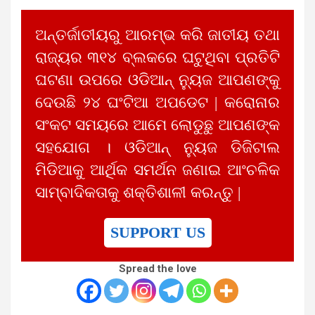
ଅନ୍ତର୍ଜାତୀୟରୁ ଆରମ୍ଭ କରି ଜାତୀୟ ତଥା
ରାଜ୍ୟର ୩୧୪ ବ୍ଲକରେ ଘଟୁଥିବା ପ୍ରତିଟି
ଘଟଣା ଉପରେ ଓଡିଆନ୍ ନ୍ୟୁଜ ଆପଣଙ୍କୁ
ଦେଉଛି ୨୪ ଘଂଟିଆ ଅପଡେଟ | କରୋନାର
ସଂକଟ ସମୟରେ ଆମେ ଲୋଡୁଛୁ ଆପଣଙ୍କ
ସହଯୋଗ । ଓଡିଆନ୍ ନ୍ୟୁଜ ଡିଜିଟାଲ
ମିଡିଆକୁ ଆର୍ଥିକ ସମର୍ଥନ ଜଣାଇ ଆଂଚଳିକ
ସାମ୍ବାଦିକତାକୁ ଶକ୍ତିଶାଳୀ କରନ୍ତୁ |
SUPPORT US
Spread the love