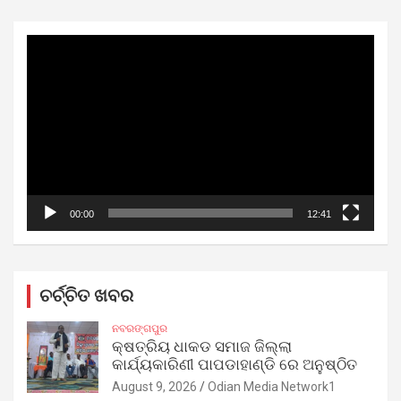
Video
Player
00:00
12:41
ଚର୍ଚ୍ଚିତ ଖବର
ନବରଙ୍ଗପୁର
କ୍ଷତ୍ରିୟ ଧାକଡ ସମାଜ ଜିଲ୍ଲା
କାର୍ଯ୍ୟକାରିଣୀ ପାପଡାହାଣ୍ଡି ରେ ଅନୁଷ୍ଠିତ
August 9, 2026
Odian Media Network1