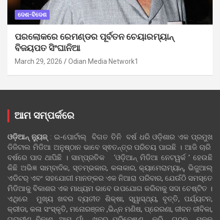
ଦେଶ-ବିଦେଶ
ପରଲୋକରେ ରେମଣ୍ଡର ପୂର୍ବତନ ଚେୟାରମ୍ୟାନ୍
ବିଜୟପତ ସିଂଘାନିଆ
March 29, 2026
Odian Media Network1
ଆମ ସମ୍ପର୍କରେ
ଓଡ଼ିଆନ୍‍ ନ୍ୟୁଜ୍‍
: ଇ-ପୋର୍ଟାଲ୍ ବିଗତ ତିନି ବର୍ଷ ଧରି ଓଡ଼ିଶାର ଏକ ପ୍ରମୁଖ
ଡିଜିଟାଲ ମିଡିଆ ଅନୁଷ୍ଠାନ ଭାବେ ସ୍ଵତନ୍ତ୍ର ପରିଚୟ ପାଇଛି । ଆଜି ଚାରି
ବର୍ଷରେ ପାଦ ଥାପିଛି । ସାମ୍ପ୍ରତିକ ‘ଓଡ଼ିଆନ୍‍ ମିଡିଆ ନେଟୱର୍କ ’ ହେଉଛି
କିଛି ଅଭିଜ୍ଞ ସାମ୍ବାଦିକ, ସ୍ତମ୍ଭକାର, କଳାକାର, କ୍ୟାମେରାମ୍ୟାନ୍, ଭିଜୁଆଲ୍
ଏଡିଟର୍ ଏବଂ ସହଯୋଗୀ ମାନଙ୍କର ଏକ ନିଆରା ପରିବାର, ଯେଉଁଠି ସମସ୍ତେ
ମିଡିଆକୁ ବିକାଶର ଏକ ମାଧ୍ୟମ ଭାବେ ଉପଯୋଗ କରିବାକୁ ସଦା ଚେଷ୍ଟିତ ।
ଏଥିରେ ମୁଖ୍ୟ ଖବର ବ୍ୟତୀତ ଶିକ୍ଷା, ସ୍ୱାସ୍ଥ୍ୟ, ବୃତ୍ତି, ପର୍ଯ୍ୟଟନ,
କ୍ରୀଡା, କଳା ସଂସ୍କୃତି, ମନୋରଞ୍ଜନ ,ଭିନ୍ନ ମଣିଷ, ପ୍ରେରଣା, ଜୀବନ ଜୀବିକା,
ଗ୍ରାମୀଣ ବିକାଶ, ଆମ ଗାଁ ଖବର ପରିବେଷଣ କରି ଗଠନ ମୂଳକ