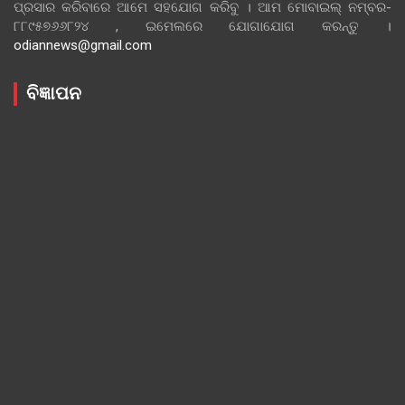
ପ୍ରସାର କରିବାରେ ଆମେ ସହଯୋଗ କରିବୁ । ଆମ ମୋବାଇଲ୍ ନମ୍ବର-
୮୮୯୫୭୬୬୮୨୪ , ଇମେଲରେ ଯୋଗାଯୋଗ କରନ୍ତୁ ।
odiannews@gmail.com
ବିଜ୍ଞାପନ