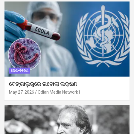
ଦେଶ-ବିଦେଶ
ବେଙ୍ଗାଲୁରୁରେ ଇବୋଲା ଲକ୍ଷଣ
May 27, 2026
Odian Media Network1