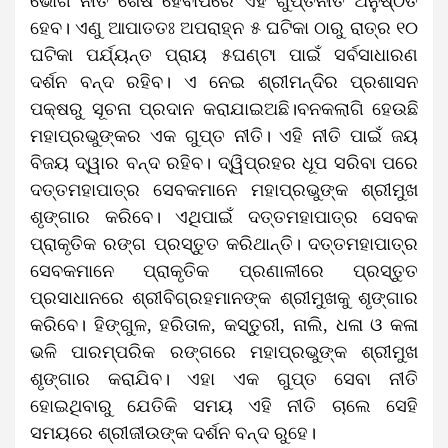
ଭୋଗ ନୀତି ଶେଷ ହେବାପରେ ଏହି ଗୁପ୍ତନୀତି ଅନୁଷ୍ଠିତ
ହେବ। ଏଣୁ ଆପାତତଃ ଅପରାହ୍ନ ୫ ଘଟିକା ଠାରୁ ରାତ୍ର ୧୦
ଘଟିକା ପର୍ଯ୍ୟନ୍ତ ପ୍ରାୟ ୫ଘଣ୍ଟା ପାଇଁ ସର୍ବସାଧାରଣ
ଦର୍ଶନ ବନ୍ଦ ରହିବ। ଏ ନେଇ ଶ୍ରୀମନ୍ଦିର ପ୍ରଶାସନ
ପକ୍ଷରୁ ସୂଚନା ପ୍ରଦାନ କରାଯାଇଅଛି।ବନକଲାଗି ହେଉଛି
ମହାପ୍ରଭୁଙ୍କର ଏକ ଗୁପ୍ତ ନୀତି। ଏହି ନୀତି ପାଇଁ ଜୟ
ବିଜୟ ଦ୍ୱାର ବନ୍ଦ ରହିବ। ଦ୍ୱିପ୍ରହର ଧୂପ ସରିବା ପରେ
ଦତ୍ତମହାପାତ୍ର ସେବକମାନେ ମହାପ୍ରଭୁଙ୍କ ଶ୍ରୀମୁଖ
ଶୃଙ୍ଗାର କରିବେ। ଏଥିପାଇଁ ଦତ୍ତମହାପାତ୍ର ସେବକ
ପ୍ରାକୃତିକ ରଙ୍ଗ ପ୍ରସ୍ତୁତ କରିଥାନ୍ତି। ଦତ୍ତମହାପାତ୍ର
ସେବକମାନେ ପ୍ରାକୃତିକ ପ୍ରଣାଳୀରେ ପ୍ରସ୍ତୁତ
ପ୍ରସାଧାନରେ ଶ୍ରୀବିଗ୍ରହମାନଙ୍କ ଶ୍ରୀମୁଖକୁ ଶୃଙ୍ଗାର
କରିବେ। ହିଙ୍ଗୁଳ, ହରିତାଳ, କସ୍ତୁରୀ, ନାଲି, ଧଳା ଓ କଳା
ଭଳି ପାରମ୍ପରିକ ରଙ୍ଗରେ ମହାପ୍ରଭୁଙ୍କ ଶ୍ରୀମୁଖ
ଶୃଙ୍ଗାର କରାଯିବ। ଏହା ଏକ ଗୁପ୍ତ ସେବା ନୀତି
ହୋଇଥିବାରୁ ଯେତିକି ସମୟ ଏହି ନୀତି ଚାଲେ ସେହି
ସମୟରେ ଶ୍ରୀଜୀଉଙ୍କ ଦର୍ଶନ ବନ୍ଦ ରୁହେ।