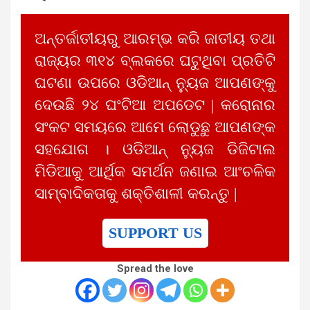
ଅନ୍ତର୍ଜାତୀୟରୁ ଆରମ୍ଭ କରି ଜାତୀୟ ତଥା
ରାଜ୍ୟର ୩୧୪ ବ୍ଲକରେ ଘଟୁଥିବା ପ୍ରତିଟି
ଘଟଣା ଉପରେ ଓଡିଆନ୍ ନ୍ୟୁଜ ଆପଣଙ୍କୁ
ଦେଉଛି ୨୪ ଘଂଟିଆ ଅପଡେଟ | କରୋନାର
ସଂକଟ ସମୟରେ ଆମେ ଲୋଡୁଛୁ ଆପଣଙ୍କ
ସହଯୋଗ । ଓଡିଆନ୍ ନ୍ୟୁଜ ଡିଜିଟାଲ
ମିଡିଆକୁ ଆର୍ଥିକ ସମର୍ଥନ ଜଣାଇ ଆଂଚଳିକ
ସାମ୍ବାଦିକତାକୁ ଶକ୍ତିଶାଳୀ କରନ୍ତୁ |
SUPPORT US
Spread the love