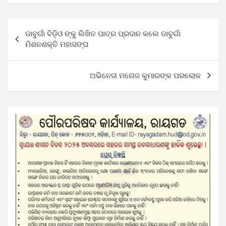
Post
ଡାବୁଗାଁ ବିଡ଼ିଓ ଙ୍କୁ ଲିଖିତ ପାତ୍ର ପ୍ରଦାନ କଲେ ଡାବୁଗାଁ
navigation
ମିଶନଶକ୍ତି ମହାସଙ୍ଘ
ଅଭିନେତା ମନୋଜ କୁମାରଙ୍କ ପରଲୋକ