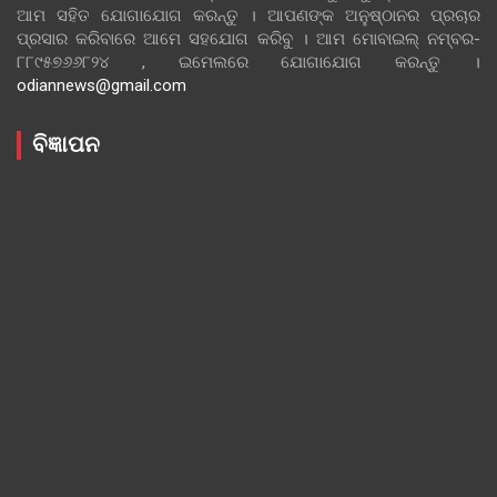
ଆମ ସହିତ ଯୋଗାଯୋଗ କରନ୍ତୁ । ଆପଣଙ୍କ ଅନୁଷ୍ଠାନର ପ୍ରଚାର
ପ୍ରସାର କରିବାରେ ଆମେ ସହଯୋଗ କରିବୁ । ଆମ ମୋବାଇଲ୍ ନମ୍ବର-
୮୮୯୫୭୬୬୮୨୪ , ଇମେଲରେ ଯୋଗାଯୋଗ କରନ୍ତୁ ।
odiannews@gmail.com
ବିଜ୍ଞାପନ