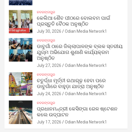
ନବରଙ୍ଗପୁର
କେଲିଆ ଶୈବ ପୀଠରେ ବୋଲବମ ପାଇଁ
ପ୍ରସ୍ତୁତି ବୈଠକ ଅନୁଷ୍ଠିତ
July 30, 2026
Odian Media Network1
ନବରଙ୍ଗପୁର
ଡାବୁଗାଁ ଠାରେ ଜିଲ୍ଲାପାଳଙ୍କ ବ୍ଲକ ସ୍ତରୀୟ
ଯୁଗ୍ମ ଅଭିଯୋଗ ଶୁଣାଣି କାର୍ଯ୍ୟକ୍ରମ
ଅନୁଷ୍ଠିତ
July 27, 2026
Odian Media Network1
ନବରଙ୍ଗପୁର
ଚତୁର୍ଦ୍ଧା ମୂର୍ତ୍ତୀ ରଥାରୂଢ଼ ହେବା ପରେ
ଡାବୁଗାଁରେ ବାହୁଡ଼ା ଯାତ୍ରା ଅନୁଷ୍ଠିତ
July 24, 2026
Odian Media Network1
ନବରଙ୍ଗପୁର
ପ୍ରଧାନମନ୍ତ୍ରୀ କେସିଙ୍ଗା ରେଳ ଷ୍ଟେଶନ
କଲେ ଉଦ୍‌ଘାଟନ
July 17, 2026
Odian Media Network1