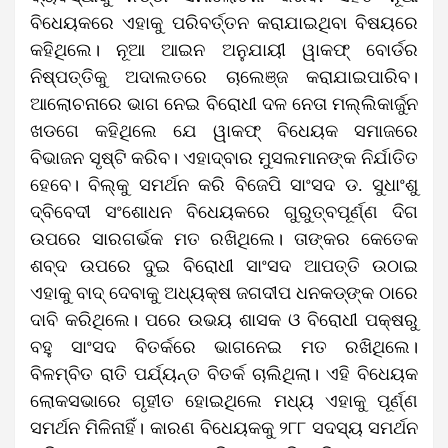
ବିଧେୟକରେ ଏହାକୁ ପରିବର୍ତ୍ତନ କରାଯାଇଥିବା ବିଷୟରେ
କହିଥିଲେ। ନୂଆ ଆଇନ ଅନୁଯାୟୀ ୱାକଫ୍ ବୋର୍ଡର
ନିଷ୍ପତ୍ତିକୁ ଅଦାଲତରେ ଚାଲେଞ୍ଜ କରାଯାଇପାରିବ।
ଆଲୋଚନାରେ ଭାଗ ନେଇ ବିରୋଧୀ ଦଳ ନେତା ମଲ୍ଲିକାର୍ଜୁନ
ଖଡଗେ କହିଥିଲେ ଯେ ୱାକଫ୍ ବିଧେୟକ ସମାଜରେ
ବିଭାଜନ ସୃଷ୍ଟି କରିବ। ଏହାଦ୍ବାର ମୁସଲମାନଙ୍କ ନିର୍ଯାତିତ
ହେବେ। ବିଲ୍‌କୁ ସମର୍ଥନ କରି ବିଜେପି ସାଂସଦ ଡ. ସୁଧାଂଶୁ
ଦ୍ବିବେଦୀ ସଂଶୋଧନ ବିଧେୟକରେ ଗୁରୁତ୍ବପୂର୍ଣ୍ଣ ଦିଗ
ଉପରେ ସାରଗର୍ଭକ ମତ ରଖିଥିଲେ। ତାଙ୍କର କେତେକ
ଶବ୍ଦ ଉପରେ ଦୁଇ ବିରୋଧୀ ସାଂସଦ ଆପତ୍ତି ଉଠାଇ
ଏହାକୁ ବାଦ୍‌ ଦେବାକୁ ଅଧ୍ୟକ୍ଷ ଜଗଦୀପ ଧନକଡ୍‌ଙ୍କ ଠାରେ
ଦାବି କରିଥିଲେ। ପରେ ଉଭୟ ଶାସକ ଓ ବିରୋଧୀ ପକ୍ଷରୁ
ବହୁ ସାଂସଦ ବିତର୍କରେ ଭାଗନେଇ ମତ ରଖିଥିଲେ।
ବିଳମ୍ବିତ ରାତି ପର୍ଯ୍ୟନ୍ତ ବିତର୍କ ଚାଲିଥିଲା। ଏହି ବିଧେୟକ
ଲୋକସଭାରେ ଗୃହୀତ ହୋଇଥିଲେ ମଧ୍ୟ ଏହାକୁ ପୂର୍ଣ୍ଣ
ସମର୍ଥନ ମିଳିନାହିଁ। କାରଣ ବିଧେୟକକୁ ୨୮୮ ସଦସ୍ୟ ସମର୍ଥନ