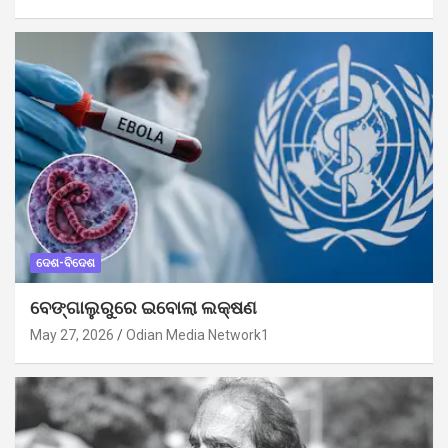
ଦେଶ-ବିଦେଶ
ବେଙ୍ଗାଲୁରୁରେ ଇବୋଲା ଲକ୍ଷଣ
May 27, 2026
Odian Media Network1