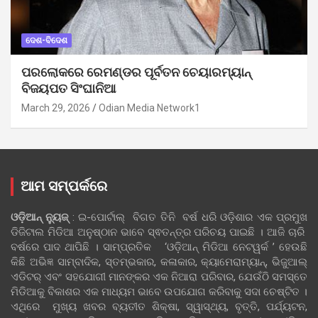
ଦେଶ-ବିଦେଶ
ପରଲୋକରେ ରେମଣ୍ଡର ପୂର୍ବତନ ଚେୟାରମ୍ୟାନ୍
ବିଜୟପତ ସିଂଘାନିଆ
March 29, 2026
Odian Media Network1
ଆମ ସମ୍ପର୍କରେ
ଓଡ଼ିଆନ୍‍ ନ୍ୟୁଜ୍‍
: ଇ-ପୋର୍ଟାଲ୍ ବିଗତ ତିନି ବର୍ଷ ଧରି ଓଡ଼ିଶାର ଏକ ପ୍ରମୁଖ
ଡିଜିଟାଲ ମିଡିଆ ଅନୁଷ୍ଠାନ ଭାବେ ସ୍ଵତନ୍ତ୍ର ପରିଚୟ ପାଇଛି । ଆଜି ଚାରି
ବର୍ଷରେ ପାଦ ଥାପିଛି । ସାମ୍ପ୍ରତିକ ‘ଓଡ଼ିଆନ୍‍ ମିଡିଆ ନେଟୱର୍କ ’ ହେଉଛି
କିଛି ଅଭିଜ୍ଞ ସାମ୍ବାଦିକ, ସ୍ତମ୍ଭକାର, କଳାକାର, କ୍ୟାମେରାମ୍ୟାନ୍, ଭିଜୁଆଲ୍
ଏଡିଟର୍ ଏବଂ ସହଯୋଗୀ ମାନଙ୍କର ଏକ ନିଆରା ପରିବାର, ଯେଉଁଠି ସମସ୍ତେ
ମିଡିଆକୁ ବିକାଶର ଏକ ମାଧ୍ୟମ ଭାବେ ଉପଯୋଗ କରିବାକୁ ସଦା ଚେଷ୍ଟିତ ।
ଏଥିରେ ମୁଖ୍ୟ ଖବର ବ୍ୟତୀତ ଶିକ୍ଷା, ସ୍ୱାସ୍ଥ୍ୟ, ବୃତ୍ତି, ପର୍ଯ୍ୟଟନ,