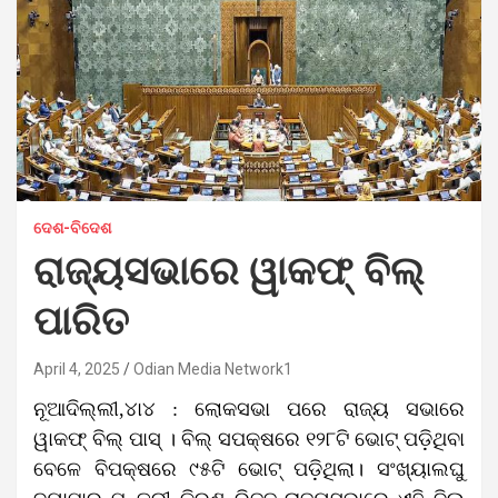
ଦେଶ-ବିଦେଶ
ରାଜ୍ୟସଭାରେ ୱାକଫ୍ ବିଲ୍
ପାରିତ
April 4, 2025
Odian Media Network1
ନୂଆଦିଲ୍ଲୀ,୪ା୪ : ଲୋକସଭା ପରେ ରାଜ୍ୟ ସଭାରେ
ୱାକଫ୍ ବିଲ୍ ପାସ୍ । ବିଲ୍ ସପକ୍ଷରେ ୧୨୮ଟି ଭୋଟ୍ ପଡ଼ିଥିବା
ବେଳେ ବିପକ୍ଷରେ ୯୫ଟି ଭୋଟ୍ ପଡ଼ିଥିଲା। ସଂଖ୍ୟାଲଘୁ