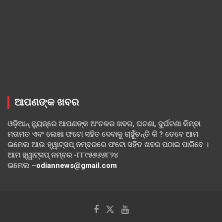
ଆପଣଙ୍କ ଖବର
ଓଡ଼ିଆନ୍ ନ୍ୟୁଜ୍‌ରେ ଆପଣଙ୍କ ଅଂଚଳର ଖବର, ଘଟଣା, ଦୁର୍ଘଟଣା କିମ୍ବା
ମତାମତ ଏବଂ ଲେଖା ଫଟୋ ସହିତ ଦେବାକୁ ଚାହୁଁଚନ୍ତି କି ? ତେବେ ଆମ
ଇମେଲ ଆଉ ହ୍ୱାଟ୍‌ସପ୍ ନମ୍ବରରେ ଫଟୋ ସହିତ ଖବର ପଠାଇ ପାରିବେ ।
ଆମ ହ୍ୱାଟ୍‌ସପ୍ ନମ୍ବର -୮୮୯୫୭୬୬୮୨୪
ଇମେଲ –
odiannews@gmail.com