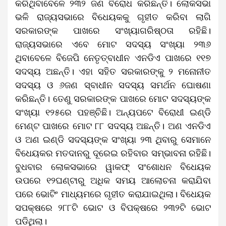
କରିଥିବାବେଳେ ୨୩୨ ଜଣ ବିରୋଧ କରିଛନ୍ତି। ଲୋକସଭା
ଭଳି ରାଜ୍ୟସଭାରେ ବିଧେୟକକୁ ଗୃହୀତ କରିବା ଲାଗି
ସରକାରଙ୍କ ପାଖରେ ସଂଖ୍ୟାଗରିଷ୍ଠତା ରହିଛି।
ରାଜ୍ୟସଭାରେ ଏବେ ମୋଟ ସଦସ୍ୟ ସଂଖ୍ୟା ୨୩୬
ଥିବାବେଳେ ବିଜେପି ନେତୃତ୍ବାଧୀନ ଏନଡିଏ ପାଖରେ ୧୧୭
ସଦସ୍ୟ ଅଛନ୍ତି। ଏହା ସହିତ ସରକାରଙ୍କୁ ୨ ମନୋନୀତ
ସଦସ୍ୟ ଓ ୬ଜଣ ସ୍ବାଧୀନ ସଦସ୍ୟ ସମର୍ଥନ ଘୋଷଣା
କରିଛନ୍ତି। ତେଣୁ ସରକାରଙ୍କ ପାଖରେ ମୋଟ ସଦସ୍ୟଙ୍କ
ସଂଖ୍ୟା ୧୨୫ରେ ପହଞ୍ଚିଛି। ଅନ୍ୟପଟେ ବିରୋଧୀ ଇଣ୍ଡି
ମେଣ୍ଟ ପାଖରେ ମୋଟ ୮୮ ସଦସ୍ୟ ଅଛନ୍ତି। ଅଣ ଏନଡିଏ
ଓ ଅଣ ଇଣ୍ଡି ସଦସ୍ୟଙ୍କ ସଂଖ୍ୟା ୨୩ ଥିବାରୁ ସେମାନେ
ବିଧେୟକର ମତଦାନରୁ ଦୂରେଇ ରହିବାର ସମ୍ଭାବନା ରହିଛି।
ବୁଧବାର ଲୋକସଭାରେ ୱାକଫ୍‌ ସଂଶୋଧନ ବିଧେୟକ
ଉପରେ ୧୨ଘଣ୍ଟାରୁ ଅଧିକ ସମୟ ଆଲୋଚନା କରାଯିବା
ପରେ ଭୋଟିଂ ମାଧ୍ୟମରେ ଗୃହୀତ କରାଯାଇଥିଲା। ବିଧେୟକ
ସପକ୍ଷରେ ୨୮୮ଟି ଭୋଟ ଓ ବିପକ୍ଷରେ ୨୩୨ଟି ଭୋଟ
ପଡିଥିଲା।