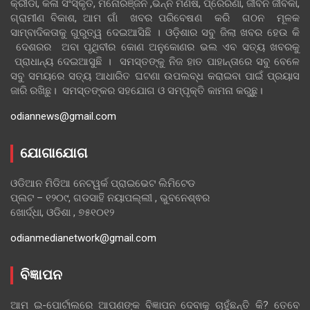
କ୍ରୀଡା, କଳା ସଂସ୍କୃତି, ମନୋରଞ୍ଜନ ,ଭିନ୍ନ ମଣିଷ, ପ୍ରେରଣା, ଜୀବନ ଜୀବିକା,
ଗ୍ରାମୀଣ ବିକାଶ, ଆମ ଗାଁ ଖବର ପରିବେଷଣ କରି ଗଠନ ମୂଳକ
ସାମ୍ବାଦିକତାକୁ ଗୁରୁତ୍ୱ ଦେଇଆସିଛି । ଓଡ଼ିଶାର ସବୁ ଜିଲା ଖବର ହେଉ କି
ଦେଶରର ଅବା ପୃଥିବୀର କୋଣ ଅନୁକୋଣର ଭଲ ଏବ ସତ୍ୟ ଖବରକୁ
ପ୍ରାଧାନ୍ୟ ଦେଇଆସୁଛି । ସମସ୍ତଙ୍କୁ ନିଜ ହାତ ପାହାନ୍ତାରେ ସବୁ ବେଳେ
ସବୁ ସମୟରେ ସତ୍ୟ ଆଧାରିତ ଘଟଣା ଉପଲବ୍ଧ କରାଇବା ପାଇଁ ପ୍ରୟାସ
ଜାରି ରଖିଛୁ। ସମସ୍ତଙ୍କର ସହଯୋଗ ଓ ସମ୍ପୃକ୍ତି କାମନା କରୁଛୁ।
odiannews@gmail.com
ଯୋଗାଯୋଗ
ଓଡିଆନ ମିଡିଆ ନେଟୱର୍କ ପ୍ରାଇଭେଟ ଲିମିଟେଡ
ପ୍ଲଟ – ୧୨୦୯, ଗଡସାହି ନୟାପଲ୍ଲୀ , ଭୁବନେଶ୍ଵର
ଖୋର୍ଦ୍ଧା, ଓଡିଶା , ୭୫୧୦୧୨
odianmedianetwork@gmail.com
ବିଜ୍ଞାପନ
ଆମ ଇ-ପୋର୍ଟାଲରେ ଆପଣଙ୍କ ବିଜ୍ଞାପନ ଦେବାକୁ ଚାହୁଁଛନ୍ତି କି? ତେବେ