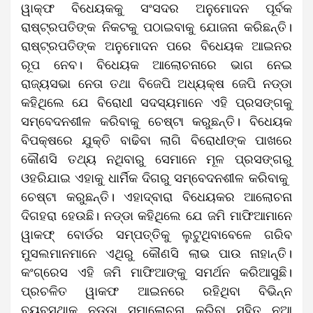
ୱାକ୍‌ଫ ବିଧେୟକକୁ ସଂସଦର ଅନୁମୋଦନ ପୂର୍ବକ
ରାଷ୍ଟ୍ରପତିଙ୍କ ନିକଟକୁ ପଠାଇବାକୁ ଯୋଜନା କରିଛନ୍ତି।
ରାଷ୍ଟ୍ରପତିଙ୍କ ଅନୁମୋଦନ ପରେ ବିଧେୟକ ଆଇନର
ରୂପ ନେବ। ବିଧେୟକ ଆଲୋଚନାରେ ଭାଗ ନେଇ
ରାଜ୍ୟସଭା ନେତା ତଥା ବିଜେପି ଅଧ୍ୟକ୍ଷ ଜେପି ନଡ୍ଡା
କହିଥିଲେ ଯେ ବିରୋଧୀ ସଦସ୍ୟମାନେ ଏହି ପ୍ରସଙ୍ଗକୁ
ସମ୍ବେଦନଶୀଳ କରିବାକୁ ଚେଷ୍ଟା କରୁଛନ୍ତି। ବିଧେୟକ
ବିପକ୍ଷରେ ଯୁକ୍ତି ବାଢିବା ଲାଗି ବିରୋଧୀଙ୍କ ପାଖରେ
କୌଣସି ତଥ୍ୟ ନଥିବାରୁ ସେମାନେ ମୂଳ ପ୍ରସଙ୍ଗରୁ
ଓହରିଯାଇ ଏହାକୁ ଧାର୍ମିକ ଦିଗରୁ ସମ୍ବେଦନଶୀଳ କରିବାକୁ ​
ଚେଷ୍ଟା କରୁଛନ୍ତି। ଏହାଦ୍ବାରା ବିଧେୟକର ଆଲୋଚନା
ଦିଗହରା ହେଉଛି। ନଡ୍ଡା କହିଥିଲେ ଯେ ଜମି ମାଫିଆମାନେ
ୱାକଫ୍ ବୋର୍ଡର ସମ୍ପତ୍ତିକୁ ଲୁଟୁଥିବାବେଳେ ଗରିବ
ମୁସଲମାନମାନେ ଏଥିରୁ କୌଣସି ଲାଭ ପାଉ ନାହାନ୍ତି।
କଂଗ୍ରେସ ଏହି ଜମି ମାଫିଆଙ୍କୁ ସମର୍ଥନ କରିଆସୁଛି।
ପ୍ରଚଳିତ ୱାକଫ ଆଇନରେ ରହିଥିବା ବିଭିନ୍ନ
ବ୍ୟବସ୍ଥାକୁ ନଡ୍ଡା ସମାଲୋଚନା କରିବା ସହିତ ନୂଆ