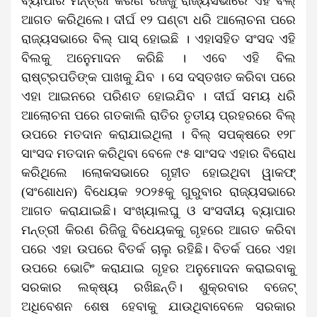
ବ୍ୟାପାର ମନ୍ତ୍ରୀ କିରଣ ରିଜଜୁ ରାଜ୍ୟସଭାରେ ଏହି ବିଲ୍
ଆଗତ କରିଥିଲେ। ଦୀର୍ଘ ୧୨ ଘଣ୍ଟା ଧରି ଆଲୋଚନା ପରେ
ରାଜ୍ୟସଭାରେ ବିଲ୍ ପାସ୍ ହୋଇଛି । ଏହାସହିତ ସଂସଦ ଏହି
ବିଲକୁ ଅନୁେମାଦନ କରିଛି । ଏବେ ଏହି ବିଲ
ରାଷ୍ଟ୍ରପତିଙ୍କ ପାଖକୁ ଯିବ । ସେ ଦସ୍ତଖତ କରିବା ପରେ
ଏହା ଆଇନରେ ପରିଣତ ହୋଇଯିବ । ଦୀର୍ଘ ସମୟ ଧରି
ଆଲୋଚନା ପରେ ଗତକାଲି ରାତିର ତୃତୀୟ ପ୍ରହରରେ ବିଲ୍‌
ଉପରେ ମତଦାନ କରାଯାଇଥିଲା । ବିଲ୍ ସପକ୍ଷରେ ୧୨୮
ସାଂସଦ ମତଦାନ କରିଥିବା ବେଳେ ୯୫ ସାଂସଦ ଏହାର ବିରୋଧ
କରିଥିଲେ ।ଲୋକସଭାରେ ଗୃହୀତ ହୋଇଥିବା ୱାକଫ୍‌
(ସଂଶୋଧନ) ବିଧେୟକ ୨୦୨୫କୁ ଗୁରୁବାର ରାଜ୍ୟସଭାରେ
ଆଗତ କରାଯାଇଛି। ସଂଖ୍ୟାଲଘୁ ଓ ସଂସଦୀୟ ବ୍ୟାପାର
ମନ୍ତ୍ରୀ କିରଣ ରିଜିଜୁ ବିଧେୟକକୁ ଗୃହରେ ଆଗତ କରିବା
ପରେ ଏହା ଉପରେ ବିତର୍କ ଚାଲୁ ରହିଛି। ବିତର୍କ ପରେ ଏହା
ଉପରେ ଭୋଟିଂ କରାଯାଇ ଗୃହର ଅନୁମୋଦନ କରାଇବାକୁ
ସରକାର ଲକ୍ଷ୍ୟ ରଖିଛନ୍ତି। ଶୁକ୍ରବାର ବଜେଟ୍
ଅଧିବେଶନ ଶେଷ ହେବାକୁ ଯାଉଥିବାବେଳେ ସରକାର