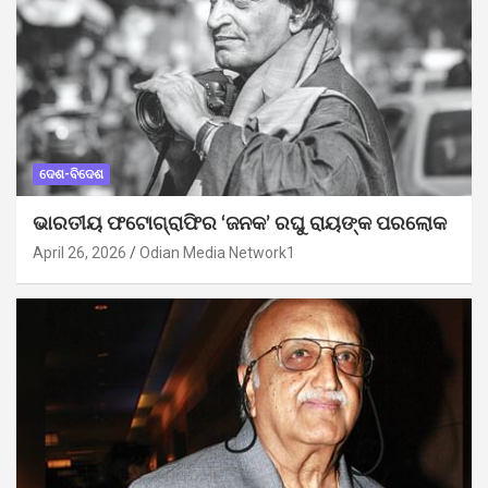
ଦେଶ-ବିଦେଶ
ଭାରତୀୟ ଫଟୋଗ୍ରାଫିର ‘ଜନକ’ ରଘୁ ରାୟଙ୍କ ପରଲୋକ
April 26, 2026
Odian Media Network1