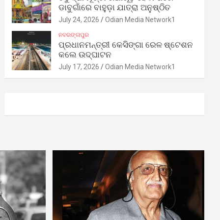
ଡାବୁଗାଁରେ ବାହୁଡ଼ା ଯାତ୍ରା ଅନୁଷ୍ଠିତ
July 24, 2026
Odian Media Network1
ନବରଙ୍ଗପୁର
ପ୍ରଧାନମନ୍ତ୍ରୀ କେସିଙ୍ଗା ରେଳ ଷ୍ଟେଶନ
କଲେ ଉଦ୍‌ଘାଟନ
July 17, 2026
Odian Media Network1