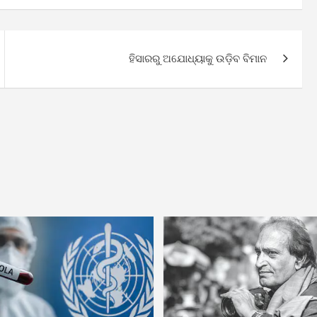
ହିସାରରୁ ଅଯୋଧ୍ୟାକୁ ଉଡ଼ିବ ବିମାନ