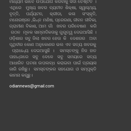
ମାଧ୍ୟମ ଭାବେ ଉପଯୋଗ କରିବାକୁ ସଦା ଚେଷ୍ଟିତ ।
ଏଥିରେ ମୁଖ୍ୟ ଖବର ବ୍ୟତୀତ ଶିକ୍ଷା, ସ୍ୱାସ୍ଥ୍ୟ,
ବୃତ୍ତି, ପର୍ଯ୍ୟଟନ, କ୍ରୀଡା, କଳା ସଂସ୍କୃତି,
ମନୋରଞ୍ଜନ ,ଭିନ୍ନ ମଣିଷ, ପ୍ରେରଣା, ଜୀବନ ଜୀବିକା,
ଗ୍ରାମୀଣ ବିକାଶ, ଆମ ଗାଁ ଖବର ପରିବେଷଣ କରି
ଗଠନ ମୂଳକ ସାମ୍ବାଦିକତାକୁ ଗୁରୁତ୍ୱ ଦେଇଆସିଛି ।
ଓଡ଼ିଶାର ସବୁ ଜିଲା ଖବର ହେଉ କି ଦେଶରର ଅବା
ପୃଥିବୀର କୋଣ ଅନୁକୋଣର ଭଲ ଏବ ସତ୍ୟ ଖବରକୁ
ପ୍ରାଧାନ୍ୟ ଦେଇଆସୁଛି । ସମସ୍ତଙ୍କୁ ନିଜ ହାତ
ପାହାନ୍ତାରେ ସବୁ ବେଳେ ସବୁ ସମୟରେ ସତ୍ୟ
ଆଧାରିତ ଘଟଣା ଉପଲବ୍ଧ କରାଇବା ପାଇଁ ପ୍ରୟାସ
ଜାରି ରଖିଛୁ। ସମସ୍ତଙ୍କର ସହଯୋଗ ଓ ସମ୍ପୃକ୍ତି
କାମନା କରୁଛୁ।
odiannews@gmail.com