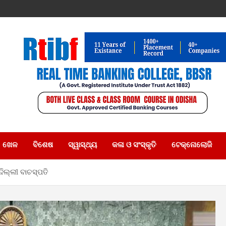
ଖେଳ
ବିଶେଷ
ସ୍ୱାସ୍ଥ୍ୟ
କଳା ଓ ସଂସ୍କୃତି
ଟେକ୍ନୋଲୋଜି
ିଲ୍ଲୀ ବାଚସ୍ପତି