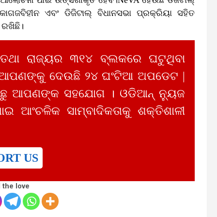
ଜବିହୀନ ଏବଂ ଡିଜିଟାଲ୍ ବିଧାନସଭା ପ୍ରକ୍ରିୟା ସହିତ
ରଖିଛି।
 ତଥା ରାଜ୍ୟର ୩୧୪ ବ୍ଲକରେ ଘଟୁଥିବା
 ଆପଣଙ୍କୁ ଦେଉଛି ୨୪ ଘଂଟିଆ ଅପଡେଟ |
ୁ ଆପଣଙ୍କ ସହଯୋଗ । ଓଡିଆନ୍ ନ୍ୟୁଜ
ାଇ ଆଂଚଳିକ ସାମ୍ବାଦିକତାକୁ ଶକ୍ତିଶାଳୀ
ORT US
 the love