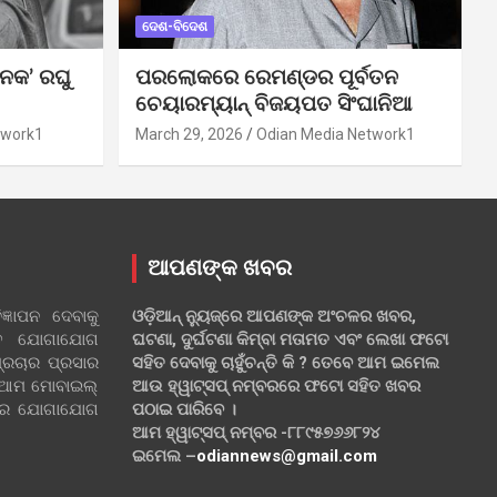
ଦେଶ-ବିଦେଶ
ନକ’ ରଘୁ
ପରଲୋକରେ ରେମଣ୍ଡର ପୂର୍ବତନ
ଚେୟାରମ୍ୟାନ୍ ବିଜୟପତ ସିଂଘାନିଆ
twork1
March 29, 2026
Odian Media Network1
ଆପଣଙ୍କ ଖବର
୍ଞାପନ ଦେବାକୁ
ଓଡ଼ିଆନ୍ ନ୍ୟୁଜ୍‌ରେ ଆପଣଙ୍କ ଅଂଚଳର ଖବର,
ହିତ ଯୋଗାଯୋଗ
ଘଟଣା, ଦୁର୍ଘଟଣା କିମ୍ବା ମତାମତ ଏବଂ ଲେଖା ଫଟୋ
୍ରଚାର ପ୍ରସାର
ସହିତ ଦେବାକୁ ଚାହୁଁଚନ୍ତି କି ? ତେବେ ଆମ ଇମେଲ
 ଆମ ମୋବାଇଲ୍
ଆଉ ହ୍ୱାଟ୍‌ସପ୍ ନମ୍ବରରେ ଫଟୋ ସହିତ ଖବର
ଲରେ ଯୋଗାଯୋଗ
ପଠାଇ ପାରିବେ ।
ଆମ ହ୍ୱାଟ୍‌ସପ୍ ନମ୍ବର -୮୮୯୫୭୬୬୮୨୪
ଇମେଲ –
odiannews@gmail.com