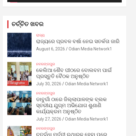
ଚର୍ଚ୍ଚିତ ଖବର
ରାଜ୍ୟ
ରାଜ୍ୟରେ ପ୍ରବଳ ବର୍ଷା ନେଇ ସତର୍କତା ଜାରି
August 6, 2026
Odian Media Network1
ନବରଙ୍ଗପୁର
କେଲିଆ ଶୈବ ପୀଠରେ ବୋଲବମ ପାଇଁ
ପ୍ରସ୍ତୁତି ବୈଠକ ଅନୁଷ୍ଠିତ
July 30, 2026
Odian Media Network1
ନବରଙ୍ଗପୁର
ଡାବୁଗାଁ ଠାରେ ଜିଲ୍ଲାପାଳଙ୍କ ବ୍ଲକ
ସ୍ତରୀୟ ଯୁଗ୍ମ ଅଭିଯୋଗ ଶୁଣାଣି
କାର୍ଯ୍ୟକ୍ରମ ଅନୁଷ୍ଠିତ
July 27, 2026
Odian Media Network1
ନବରଙ୍ଗପୁର
ଚତୁର୍ଦ୍ଧା ମୂର୍ତ୍ତୀ ରଥାରୂଢ଼ ହେବା ପରେ