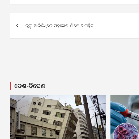
Post
ବ୍ଲୁ ଅରିଜିନ୍‌ରେ ମହାକାଶ ଯିବେ ୬ ମହିଳା
navigation
ଦେଶ-ବିଦେଶ