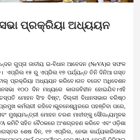
ନସଭା ପ୍ରକ୍ରିୟା ଅଧ୍ୟୟନ
ିଜେନ୍ଦର ଗୁପ୍ତା ଜାତୀୟ ଇ-ବିଧାନ ଆବେଦନ (NeVA)ର ସଫଳ
। ଏପ୍ରିଲ ୧୫ ରୁ ଏପ୍ରିଲ ୧୭ ପର୍ଯ୍ୟନ୍ତ ତିନି ଦିନିଆ ଗସ୍ତ
ିଜିଟାଲ୍ ପ୍ରକ୍ରିୟା ଅଧ୍ୟୟନ କରିବେ।ଗତ ବଜେଟ ଅଧିବେଶନ
ଧାନସଭା ୧୦୦ ଦିନ ମଧ୍ୟରେ କାଗଜବିହୀନ ହୋଇଯିବ।ଏହି
ସ୍ପତି ମୋହନ ସିଂହ ବିଷ୍ଟ, ଦିଲ୍ଲୀ ବିଧାନସଭାର ବରିଷ୍ଠ
ପ୍ରମୁଖ କର୍ମଚାରୀ ରହିବେ।ଭୁବନେଶ୍ୱରରେ ପହଞ୍ଚିବା ପରେ,
ି ଏବଂ ମୁଖ୍ୟମନ୍ତ୍ରୀ ମୋହନ ଚରଣ ମାଝୀଙ୍କୁ ସୌଜନ୍ୟମୂଳକ
eVA କମିଟି ସହିତ ବୈଠକରେ ଅଂଶଗ୍ରହଣ କରିବେ ଏବଂ ଓଡ଼ିଶା
।ଗସ୍ତର ଶେଷ ଦିନ, ୧୭ ଏପ୍ରିଲ, ନେଭା କାର୍ଯ୍ୟକାରିତାରେ
ଆଲୋଚନା ପାଇଁ ଉତ୍ସର୍ଗୀକୃତ ହେବ।NeVA ହେଉଛି ଡିଜିଟାଲ୍