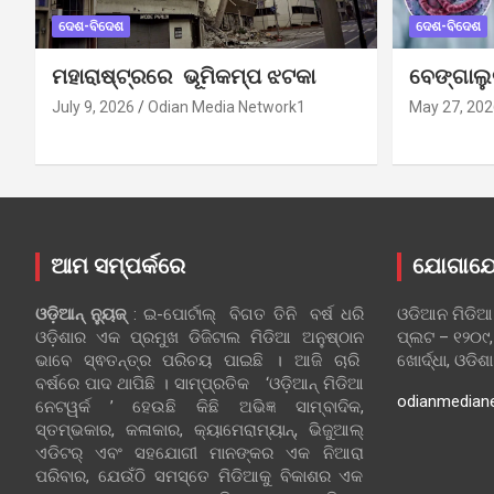
ଦେଶ-ବିଦେଶ
ଦେଶ-ବିଦେଶ
ମହାରାଷ୍ଟ୍ରରେ ଭୂମିକମ୍ପ ଝଟକା
ବେଙ୍ଗାଲ
July 9, 2026
Odian Media Network1
May 27, 202
ଆମ ସମ୍ପର୍କରେ
ଯୋଗାଯ
ଓଡ଼ିଆନ୍‍ ନ୍ୟୁଜ୍‍
: ଇ-ପୋର୍ଟାଲ୍ ବିଗତ ତିନି ବର୍ଷ ଧରି
ଓଡିଆନ ମିଡିଆ
ଓଡ଼ିଶାର ଏକ ପ୍ରମୁଖ ଡିଜିଟାଲ ମିଡିଆ ଅନୁଷ୍ଠାନ
ପ୍ଲଟ – ୧୨୦୯,
ଭାବେ ସ୍ଵତନ୍ତ୍ର ପରିଚୟ ପାଇଛି । ଆଜି ଚାରି
ଖୋର୍ଦ୍ଧା, ଓଡିଶ
ବର୍ଷରେ ପାଦ ଥାପିଛି । ସାମ୍ପ୍ରତିକ ‘ଓଡ଼ିଆନ୍‍ ମିଡିଆ
odianmedian
ନେଟୱର୍କ ’ ହେଉଛି କିଛି ଅଭିଜ୍ଞ ସାମ୍ବାଦିକ,
ସ୍ତମ୍ଭକାର, କଳାକାର, କ୍ୟାମେରାମ୍ୟାନ୍, ଭିଜୁଆଲ୍
ଏଡିଟର୍ ଏବଂ ସହଯୋଗୀ ମାନଙ୍କର ଏକ ନିଆରା
ପରିବାର, ଯେଉଁଠି ସମସ୍ତେ ମିଡିଆକୁ ବିକାଶର ଏକ