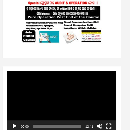
Video
Player
00:00
12:41