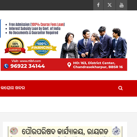
କରୋନା ଖବର