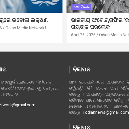
ଦେଶ-ବିଦେଶ
ୁରୁରେ ଇବୋଲା ଲକ୍ଷଣ
ଭାରତୀୟ ଫଟୋଗ୍ରାଫିର ‘ଜ
ରାୟଙ୍କ ପରଲୋକ
6
Odian Media Network1
April 26, 2026
Odian Media Ne
ୋଗ
ବିଜ୍ଞାପନ
 ନେଟୱର୍କ ପ୍ରାଇଭେଟ ଲିମିଟେଡ
ଆମ ଇ-ପୋର୍ଟାଲରେ ଆପଣଙ୍କ ବିଜ
 ଗଡସାହି ନୟାପଲ୍ଲୀ , ଭୁବନେଶ୍ଵର
ଚାହୁଁଛନ୍ତି କି? ତେବେ ଆମ ସ
ା , ୭୫୧୦୧୨
କରନ୍ତୁ । ଆପଣଙ୍କ ଅନୁଷ୍ଠାନର ପ
କରିବାରେ ଆମେ ସହଯୋଗ କରିବୁ ।
etwork@gmail.com
ନମ୍ବର- ୮୮୯୫୭୬୬୮୨୪ , ଇମେ
କରନ୍ତୁ ।
odiannews@gmail.com
ବିଜ୍ଞାପନ