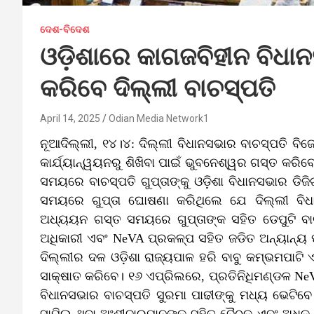
ଦେଶ-ବିଦେଶ
ଓଡ଼ିଶାରେ କାଗଜବିହୀନ ବିଧା
କରିବେ ଦିଲ୍ଲୀ ବାଚସ୍ପତି
April 14, 2025
Odian Media Network1
ନୂଆଦିଲ୍ଲୀ, ୧୪।୪: ଦିଲ୍ଲୀ ବିଧାନସଭାର ବାଚସ୍ପତି ବ
କାର୍ଯ୍ୟାନ୍ୱୟନରୁ ଶିଖିବା ପାଇଁ ଭୁବନେଶ୍ୱର ଗସ୍ତ କରିବେ
ସମୟରେ ବାଚସ୍ପତି ଗୁପ୍ତାଙ୍କୁ ଓଡ଼ିଶା ବିଧାନସଭାର ଡ
ସମୟରେ ଗୁପ୍ତା ଘୋଷଣା କରିଥିଲେ ଯେ ଦିଲ୍ଲୀ ବି
ଅଧ୍ୟୟନ ଗସ୍ତ ସମୟରେ ଗୁପ୍ତାଙ୍କ ସହିତ ଡେପୁଟି ବାଚ
ଅଧିକାରୀ ଏବଂ NeVA ପ୍ରକଳ୍ପ ସହିତ ଜଡିତ ଅନ୍ୟାନ୍ୟ 
ଦିଲ୍ଲୀର ଦଳ ଓଡ଼ିଶା ରାଜ୍ୟପାଳ ହରି ବାବୁ କମ୍ଭମପାଟ
ସାକ୍ଷାତ କରିବେ। ୧୬ ଏପ୍ରିଲରେ, ପ୍ରତିନିଧିମଣ୍ଡଳ N
ବିଧାନସଭାର ବାଚସ୍ପତି ସୁରମା ପାଢୀଙ୍କୁ ମଧ୍ୟ ଭେଟିବେ
ସାମିଲ ଥିବା ଅଂଶୀଦାରମାନଙ୍କ ସହିତ ବୈଠକ ଏବଂ ଅଧିକ 