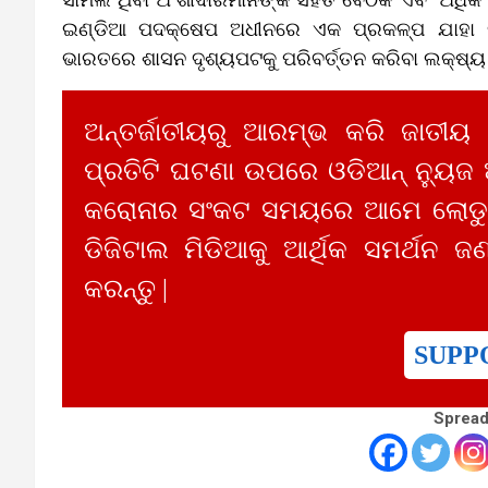
ଇଣ୍ଡିଆ ପଦକ୍ଷେପ ଅଧୀନରେ ଏକ ପ୍ରକଳ୍ପ ଯାହା କାଗ
ଭାରତରେ ଶାସନ ଦୃଶ୍ୟପଟକୁ ପରିବର୍ତ୍ତନ କରିବା ଲକ୍ଷ୍ୟ 
ଅନ୍ତର୍ଜାତୀୟରୁ ଆରମ୍ଭ କରି ଜାତୀୟ
ପ୍ରତିଟି ଘଟଣା ଉପରେ ଓଡିଆନ୍ ନ୍ୟୁଜ
କରୋନାର ସଂକଟ ସମୟରେ ଆମେ ଲୋଡୁଛ
ଡିଜିଟାଲ ମିଡିଆକୁ ଆର୍ଥିକ ସମର୍ଥନ ଜଣ
କରନ୍ତୁ |
SUPP
Spread