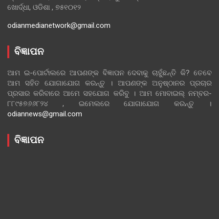
ଖୋର୍ଦ୍ଧା, ଓଡିଶା , ୭୫୧୦୧୨
odianmedianetwork@gmail.com
ବିଜ୍ଞାପନ
ଆମ ଇ-ପୋର୍ଟାଲରେ ଆପଣଙ୍କ ବିଜ୍ଞାପନ ଦେବାକୁ ଚାହୁଁଛନ୍ତି କି? ତେବେ
ଆମ ସହିତ ଯୋଗାଯୋଗ କରନ୍ତୁ । ଆପଣଙ୍କ ଅନୁଷ୍ଠାନର ପ୍ରଚାର
ପ୍ରସାର କରିବାରେ ଆମେ ସହଯୋଗ କରିବୁ । ଆମ ମୋବାଇଲ୍ ନମ୍ବର-
୮୮୯୫୭୬୬୮୨୪ , ଇମେଲରେ ଯୋଗାଯୋଗ କରନ୍ତୁ ।
odiannews@gmail.com
ବିଜ୍ଞାପନ