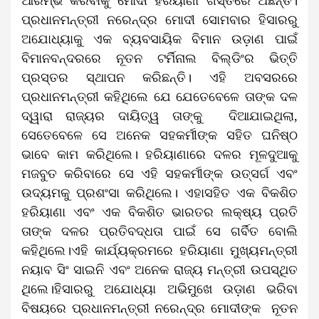
ଆରମ୍ଭ କରିବାକୁ ମୋଦୀ ହରିୟାଣା ଗସ୍ତରେ ଅଛନ୍ତି।
ପ୍ରଧାନମନ୍ତ୍ରୀ ନରେନ୍ଦ୍ର ମୋଦୀ ସୋମବାର ହିସାରରୁ
ଅଯୋଧ୍ୟାକୁ ଏକ ବ୍ୟବସାୟିକ ବିମାନ ଉଡ଼ାଣ ପାଇଁ
ବିମାନବନ୍ଦରରେ ନୂତନ ଟର୍ମିନାଲ ବିଲ୍ଡିଂର ଭିତ୍ତି
ପ୍ରସ୍ତର ସ୍ଥାପନ କରିଛନ୍ତି। ଏହି ଅବସରରେ
ପ୍ରଧାନମନ୍ତ୍ରୀ କହିଥିଲେ ଯେ ଯେତେବେଳେ ତାଙ୍କ ଦଳ
ଦ୍ୱାରା ରାଜ୍ୟର ଦାୟିତ୍ୱ ତାଙ୍କୁ ଦିଆଯାଇଥିଲା,
ସେତେବେଳେ ସେ ଅନେକ ସହକର୍ମୀଙ୍କ ସହିତ ଘନିଷ୍ଠ
ଭାବେ କାମ କରିଥିଲେ। ହରିୟାଣାରେ ଦଳର ମୂଳଦୁଆକୁ
ମଜବୁତ କରିବାରେ ସେ ଏହି ସହକର୍ମୀଙ୍କ ଉତ୍ସର୍ଗ ଏବଂ
ଉଦ୍ୟମକୁ ପ୍ରଶଂସା କରିଥିଲେ। ଏହାସହିତ ଏକ ବିକଶିତ
ହରିୟାଣା ଏବଂ ଏକ ବିକଶିତ ଭାରତର ଲକ୍ଷ୍ୟ ପ୍ରତି
ତାଙ୍କ ଦଳର ପ୍ରତିବଦ୍ଧତା ପାଇଁ ସେ ଗର୍ବିତ ବୋଲି
କହିଥିଲେ।ଏହି କାର୍ଯ୍ୟକ୍ରମରେ ହରିୟାଣା ମୁଖ୍ୟମନ୍ତ୍ରୀ
ନୟାବ ସିଂ ସାଇନି ଏବଂ ଅନେକ ରାଜ୍ୟ ମନ୍ତ୍ରୀ ଉପସ୍ଥିତ
ଥିଲେ।ହିସାରରୁ ଅଯୋଧ୍ୟା ଅଭିମୁଖେ ଉଡ଼ାଣ ଭରିବା
ବିଷୟରେ ପ୍ରଧାନମନ୍ତ୍ରୀ ନରେନ୍ଦ୍ର ମୋଦୀଙ୍କ ନୂତନ