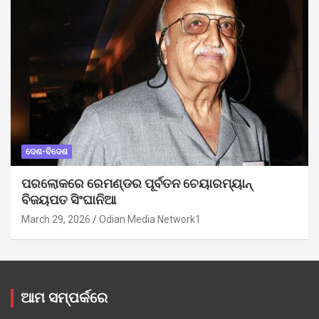
ଦେଶ-ବିଦେଶ
ପରଲୋକରେ ରେମଣ୍ଡର ପୂର୍ବତନ ଚେୟାରମ୍ୟାନ୍
ବିଜୟପତ ସିଂଘାନିଆ
March 29, 2026
Odian Media Network1
ଆମ ସମ୍ପର୍କରେ