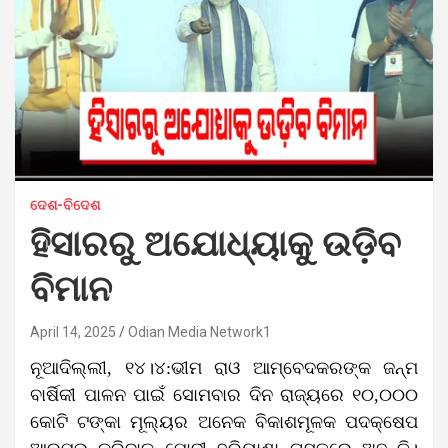
ଦେଶ-ବିଦେଶ
ହିସାରରୁ ଅଯୋଧ୍ୟାକୁ ଉଡ଼ିବ
ବିମାନ
April 14, 2025
Odian Media Network1
ନୂଆଦିଲ୍ଲୀ, ୧୪।୪:ଭୀମ ରାଓ ଆମ୍ବେଦକରଙ୍କ ଜନ୍ମ
ବାର୍ଷିକୀ ପାଳନ ପାଇଁ ସୋମବାର ଦିନ ରାଜ୍ୟରେ ୧୦,୦୦୦
କୋଟି ଟଙ୍କା ମୂଲ୍ୟର ଅନେକ ବିକାଶମୂଳକ ପଦକ୍ଷେପ