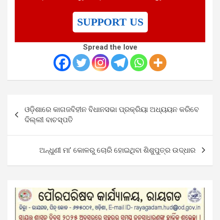
SUPPORT US
Spread the love
Post
ଓଡ଼ିଶାରେ କାଗଜବିହୀନ ବିଧାନସଭା ପ୍ରକ୍ରିୟା ଅଧ୍ୟୟନ କରିବେ
navigation
ଦିଲ୍ଲୀ ବାଚସ୍ପତି
ଅନ୍ଧୁଣୀ ମା’ କୋଳରୁ ଚୋରି ହୋଇଥିବା ଶିଶୁପୁତ୍ର ଉଦ୍ଧାର