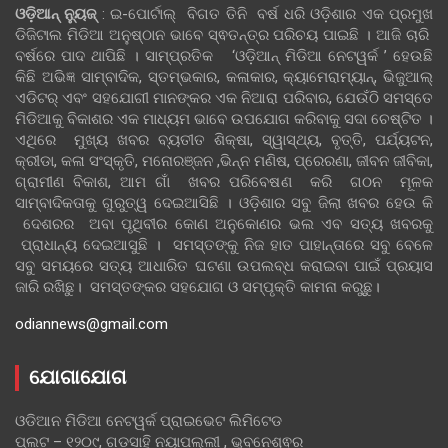
ଓଡ଼ିଆନ୍‍ ନ୍ୟୁଜ୍‍
: ଇ-ପୋର୍ଟାଲ୍ ବିଗତ ତିନି ବର୍ଷ ଧରି ଓଡ଼ିଶାର ଏକ ପ୍ରମୁଖ
ଡିଜିଟାଲ ମିଡିଆ ଅନୁଷ୍ଠାନ ଭାବେ ସ୍ଵତନ୍ତ୍ର ପରିଚୟ ପାଇଛି । ଆଜି ଚାରି
ବର୍ଷରେ ପାଦ ଥାପିଛି । ସାମ୍ପ୍ରତିକ ‘ଓଡ଼ିଆନ୍‍ ମିଡିଆ ନେଟୱର୍କ ’ ହେଉଛି
କିଛି ଅଭିଜ୍ଞ ସାମ୍ବାଦିକ, ସ୍ତମ୍ଭକାର, କଳାକାର, କ୍ୟାମେରାମ୍ୟାନ୍, ଭିଜୁଆଲ୍
ଏଡିଟର୍ ଏବଂ ସହଯୋଗୀ ମାନଙ୍କର ଏକ ନିଆରା ପରିବାର, ଯେଉଁଠି ସମସ୍ତେ
ମିଡିଆକୁ ବିକାଶର ଏକ ମାଧ୍ୟମ ଭାବେ ଉପଯୋଗ କରିବାକୁ ସଦା ଚେଷ୍ଟିତ ।
ଏଥିରେ ମୁଖ୍ୟ ଖବର ବ୍ୟତୀତ ଶିକ୍ଷା, ସ୍ୱାସ୍ଥ୍ୟ, ବୃତ୍ତି, ପର୍ଯ୍ୟଟନ,
କ୍ରୀଡା, କଳା ସଂସ୍କୃତି, ମନୋରଞ୍ଜନ ,ଭିନ୍ନ ମଣିଷ, ପ୍ରେରଣା, ଜୀବନ ଜୀବିକା,
ଗ୍ରାମୀଣ ବିକାଶ, ଆମ ଗାଁ ଖବର ପରିବେଷଣ କରି ଗଠନ ମୂଳକ
ସାମ୍ବାଦିକତାକୁ ଗୁରୁତ୍ୱ ଦେଇଆସିଛି । ଓଡ଼ିଶାର ସବୁ ଜିଲା ଖବର ହେଉ କି
ଦେଶରର ଅବା ପୃଥିବୀର କୋଣ ଅନୁକୋଣର ଭଲ ଏବ ସତ୍ୟ ଖବରକୁ
ପ୍ରାଧାନ୍ୟ ଦେଇଆସୁଛି । ସମସ୍ତଙ୍କୁ ନିଜ ହାତ ପାହାନ୍ତାରେ ସବୁ ବେଳେ
ସବୁ ସମୟରେ ସତ୍ୟ ଆଧାରିତ ଘଟଣା ଉପଲବ୍ଧ କରାଇବା ପାଇଁ ପ୍ରୟାସ
ଜାରି ରଖିଛୁ। ସମସ୍ତଙ୍କର ସହଯୋଗ ଓ ସମ୍ପୃକ୍ତି କାମନା କରୁଛୁ।
odiannews@gmail.com
ଯୋଗାଯୋଗ
ଓଡିଆନ ମିଡିଆ ନେଟୱର୍କ ପ୍ରାଇଭେଟ ଲିମିଟେଡ
ପ୍ଲଟ – ୧୨୦୯, ଗଡସାହି ନୟାପଲ୍ଲୀ , ଭୁବନେଶ୍ଵର