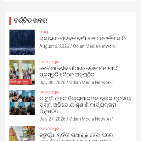
ଚର୍ଚ୍ଚିତ ଖବର
ରାଜ୍ୟ
ରାଜ୍ୟରେ ପ୍ରବଳ ବର୍ଷା ନେଇ ସତର୍କତା ଜାରି
August 6, 2026
Odian Media Network1
ନବରଙ୍ଗପୁର
କେଲିଆ ଶୈବ ପୀଠରେ ବୋଲବମ ପାଇଁ
ପ୍ରସ୍ତୁତି ବୈଠକ ଅନୁଷ୍ଠିତ
July 30, 2026
Odian Media Network1
ନବରଙ୍ଗପୁର
ଡାବୁଗାଁ ଠାରେ ଜିଲ୍ଲାପାଳଙ୍କ ବ୍ଲକ ସ୍ତରୀୟ
ଯୁଗ୍ମ ଅଭିଯୋଗ ଶୁଣାଣି କାର୍ଯ୍ୟକ୍ରମ
ଅନୁଷ୍ଠିତ
July 27, 2026
Odian Media Network1
ନବରଙ୍ଗପୁର
ଚତୁର୍ଦ୍ଧା ମୂର୍ତ୍ତୀ ରଥାରୂଢ଼ ହେବା ପରେ