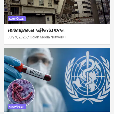
ଦେଶ-ବିଦେଶ
ମହାରାଷ୍ଟ୍ରରେ ଭୂମିକମ୍ପ ଝଟକା
July 9, 2026
Odian Media Network1
ଦେଶ-ବିଦେଶ