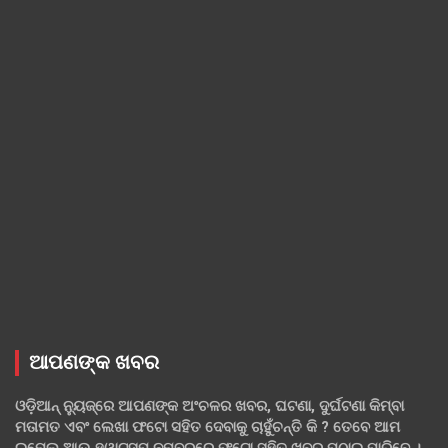
ଆପଣଙ୍କ ଖବର
ଓଡ଼ିଆନ୍ ନ୍ୟୁଜ୍‌ରେ ଆପଣଙ୍କ ଅଂଚଳର ଖବର, ଘଟଣା, ଦୁର୍ଘଟଣା କିମ୍ବା
ମତାମତ ଏବଂ ଲେଖା ଫଟୋ ସହିତ ଦେବାକୁ ଚାହୁଁଚନ୍ତି କି ? ତେବେ ଆମ
ଇମେଲ ଆଉ ହ୍ୱାଟ୍‌ସପ୍ ନମ୍ବରରେ ଫଟୋ ସହିତ ଖବର ପଠାଇ ପାରିବେ ।