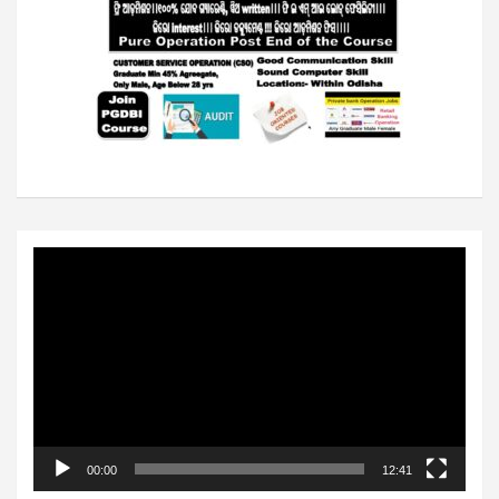
Video
Player
00:00
12:41