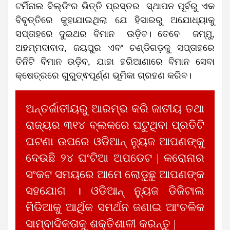
ଟର୍ମିନାଲ ବିଲ୍ଡିଂର ଭିତ୍ତି ପ୍ରସ୍ତର ସ୍ଥାପନ ପୂର୍ବରୁ ଏକ
ବିବୃତ୍ତିରେ କୁହାଯାଇଥିଲା ଯେ ହିସାରରୁ ଅଯୋଧ୍ୟାକୁ
ସପ୍ତାହରେ ଦୁଇଥର ବିମାନ ଉଡ଼ିବ। ତେବେ ଜମ୍ମୁ,
ଅହମ୍ମଦାବାଦ, ଜୟପୁର ଏବଂ ଚଣ୍ଡିଗଡ଼କୁ ସପ୍ତାହରେ
ତିନିଟି ବିମାନ ଉଡ଼ିବ, ଯାହା ହରିଆଣାରେ ବିମାନ ସେବା
କ୍ଷେତ୍ରରେ ଗୁରୁତ୍ଵପୂର୍ଣ୍ଣ ଭୂମିକା ଗ୍ରହଣ କରିବ।
ଅନ୍ତର୍ଜାତୀୟରୁ ଆରମ୍ଭ କରି ଜାତୀୟ ତଥା
ରାଜ୍ୟର ୩୧୪ ବ୍ଲକରେ ଘଟୁଥିବା ପ୍ରତିଟି
ଘଟଣା ଉପରେ ଓଡିଆନ୍ ନ୍ୟୁଜ ଆପଣଙ୍କୁ
ଦେଉଛି ୨୪ ଘଂଟିଆ ଅପଡେଟ | କରୋନାର
ସଂକଟ ସମୟରେ ଆମେ ଲୋଡୁଛୁ ଆପଣଙ୍କ
ସହଯୋଗ । ଓଡିଆନ୍ ନ୍ୟୁଜ ଡିଜିଟାଲ
ମିଡିଆକୁ ଆର୍ଥିକ ସମର୍ଥନ ଜଣାଇ ଆଂଚଳିକ
ସାମ୍ବାଦିକତାକୁ ଶକ୍ତିଶାଳୀ କରନ୍ତୁ |