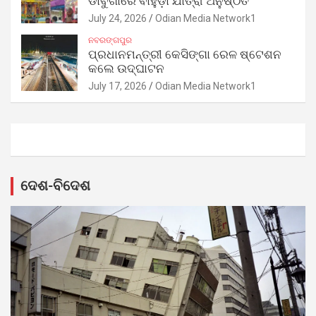
ଡାବୁଗାଁରେ ବାହୁଡ଼ା ଯାତ୍ରା ଅନୁଷ୍ଠିତ
July 24, 2026
Odian Media Network1
ନବରଙ୍ଗପୁର
ପ୍ରଧାନମନ୍ତ୍ରୀ କେସିଙ୍ଗା ରେଳ ଷ୍ଟେଶନ
କଲେ ଉଦ୍‌ଘାଟନ
July 17, 2026
Odian Media Network1
ଦେଶ-ବିଦେଶ