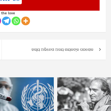
 the love
ହାସ୍ୟ ଅଭିନେତା ଅଜୟ ନାୟକଙ୍କ ପରଲୋକ