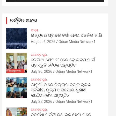
ଚର୍ଚ୍ଚିତ ଖବର
ରାଜ୍ୟ
ରାଜ୍ୟରେ ପ୍ରବଳ ବର୍ଷା ନେଇ ସତର୍କତା ଜାରି
August 6, 2026
Odian Media Network1
ନବରଙ୍ଗପୁର
କେଲିଆ ଶୈବ ପୀଠରେ ବୋଲବମ ପାଇଁ
ପ୍ରସ୍ତୁତି ବୈଠକ ଅନୁଷ୍ଠିତ
July 30, 2026
Odian Media Network1
ନବରଙ୍ଗପୁର
ଡାବୁଗାଁ ଠାରେ ଜିଲ୍ଲାପାଳଙ୍କ ବ୍ଲକ
ସ୍ତରୀୟ ଯୁଗ୍ମ ଅଭିଯୋଗ ଶୁଣାଣି
କାର୍ଯ୍ୟକ୍ରମ ଅନୁଷ୍ଠିତ
July 27, 2026
Odian Media Network1
ନବରଙ୍ଗପୁର
ଚତୁର୍ଦ୍ଧା ମୂର୍ତ୍ତୀ ରଥାରୂଢ଼ ହେବା ପରେ