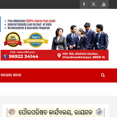
କରୋନା ଖବର