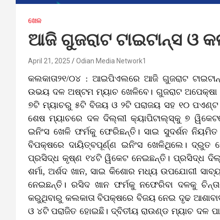
ଖେଳ
ଆଜି ଗୁଜରାଟ ଟାଇଟାନ୍ସ ଓ କଲ
April 21, 2025
Odian Media Network1
କଲକାତା୨୧/୦୪ : ଆଇପିଏଲରେ ଆଜି ଗୁଜରାଟ ଟାଇଟାନ୍‌ସ
ଉଭୟ ଦଳ ଅଷ୍ଟମ ମ୍ୟାଚ ଖେଳିବେ। ଗୁଜରାଟ ଅପେକ୍ଷା କଲ
୭ଟି ମ୍ୟାଚରୁ ୫ଟି ବିଜୟ ଓ ୨ଟି ପରାଜୟ ସହ ୧୦ ପଏଣ୍ଟ 
ଶେଷ ମ୍ୟାଚରେ ଦଳ ଦିଲ୍ଲୀ କ୍ୟାପିଟାଲ୍‌ସ୍‌କୁ ୭ ୱି
ଇନିଂସ ଖେଳି ଫର୍ମକୁ ଫେରିଛନ୍ତି। ସାଇ ସୁଦର୍ଶନ ନିୟମ
ବିପକ୍ଷରେ ଦାୟିତ୍ବପୂର୍ଣ୍ଣ ଇନିଂସ ଖେଳିଥିଲେ। ଦ୍ରୁତ
ପ୍ରସିଦ୍ଧ କୃଷ୍ଣ ୧୪ଟି ୱିକେଟ ନେଇଛନ୍ତି। ପ୍ରସିଦ୍ଧ ଦ
ଶର୍ମା, ଅର୍ଶଦ ଖାନ, ସାଇ କିଶୋର ମଧ୍ୟ ଉପଯୋଗୀ ସାବ୍
ନେଇଛନ୍ତି। ରସିଦ ଖାନ ଫର୍ମକୁ ନଫେରିବା ଦଳକୁ ଚିନ
କରୁଥିବାରୁ କଲକାତା ବିପକ୍ଷରେ ବିଜୟ ନେଇ ଦୃଢ ଆଶାବାଦୀ 
ଓ ୪ଟି ପରାଜିତ ହୋଇଛି। ଦ୍ବିତୀୟ ରାଉଣ୍ଡ ମ୍ୟାଚ ଦଳ ପା