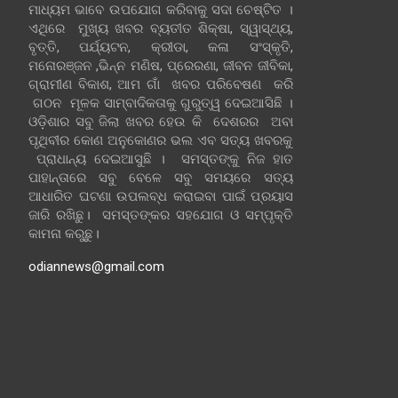
ମାଧ୍ୟମ ଭାବେ ଉପଯୋଗ କରିବାକୁ ସଦା ଚେଷ୍ଟିତ ।
ଏଥିରେ ମୁଖ୍ୟ ଖବର ବ୍ୟତୀତ ଶିକ୍ଷା, ସ୍ୱାସ୍ଥ୍ୟ,
ବୃତ୍ତି, ପର୍ଯ୍ୟଟନ, କ୍ରୀଡା, କଳା ସଂସ୍କୃତି,
ମନୋରଞ୍ଜନ ,ଭିନ୍ନ ମଣିଷ, ପ୍ରେରଣା, ଜୀବନ ଜୀବିକା,
ଗ୍ରାମୀଣ ବିକାଶ, ଆମ ଗାଁ ଖବର ପରିବେଷଣ କରି
ଗଠନ ମୂଳକ ସାମ୍ବାଦିକତାକୁ ଗୁରୁତ୍ୱ ଦେଇଆସିଛି ।
ଓଡ଼ିଶାର ସବୁ ଜିଲା ଖବର ହେଉ କି ଦେଶରର ଅବା
ପୃଥିବୀର କୋଣ ଅନୁକୋଣର ଭଲ ଏବ ସତ୍ୟ ଖବରକୁ
ପ୍ରାଧାନ୍ୟ ଦେଇଆସୁଛି । ସମସ୍ତଙ୍କୁ ନିଜ ହାତ
ପାହାନ୍ତାରେ ସବୁ ବେଳେ ସବୁ ସମୟରେ ସତ୍ୟ
ଆଧାରିତ ଘଟଣା ଉପଲବ୍ଧ କରାଇବା ପାଇଁ ପ୍ରୟାସ
ଜାରି ରଖିଛୁ। ସମସ୍ତଙ୍କର ସହଯୋଗ ଓ ସମ୍ପୃକ୍ତି
କାମନା କରୁଛୁ।
odiannews@gmail.com