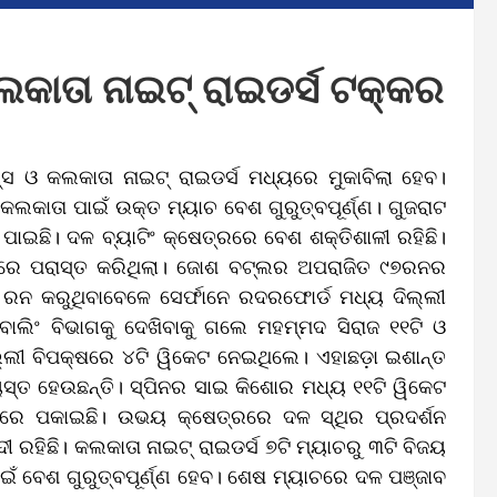
କାତା ନାଇଟ୍‌ ରାଇଡର୍ସ ଟକ୍କର
 ଓ କଲକାତା ନାଇଟ୍‌ ରାଇଡର୍ସ ମଧ୍ୟରେ ମୁକାବିଲା ହେବ।
କାତା ପାଇଁ ଉକ୍ତ ମ୍ୟାଚ ବେଶ ଗୁରୁତ୍ବପୂର୍ଣ୍ଣ। ଗୁଜରାଟ
ପାଇଛି। ଦଳ ବ୍ୟାଟିଂ କ୍ଷେତ୍ରରେ ବେଶ ଶକ୍ତିଶାଳୀ ରହିଛି।
କେଟରେ ପରାସ୍ତ କରିଥିଲା। ଜୋଶ ବଟ୍‌ଲର ଅପରାଜିତ ୯୭ରନର
ିତ ରନ କରୁଥିବାବେଳେ ସେର୍ଫାନେ ରଦରଫୋର୍ଡ ମଧ୍ୟ ଦିଲ୍ଲୀ
 ବୋଲିଂ ବିଭାଗକୁ ଦେଖିବାକୁ ଗଲେ ମହମ୍ମଦ ସିରାଜ ୧୧ଟି ଓ
ିଲ୍ଲୀ ବିପକ୍ଷରେ ୪ଟି ୱିକେଟ ନେଇଥିଲେ। ଏହାଛଡ଼ା ଇଶାନ୍ତ
ୟସ୍ତ ହେଉଛନ୍ତି। ସ୍ପିନର ସାଇ କିଶୋର ମଧ୍ୟ ୧୧ଟି ୱିକେଟ
୍ତାରେ ପକାଇଛି। ଉଭୟ କ୍ଷେତ୍ରରେ ଦଳ ସ୍ଥିର ପ୍ରଦର୍ଶନ
ରହିଛି। କଲକାତା ନାଇଟ୍‌ ରାଇଡର୍ସ ୭ଟି ମ୍ୟାଚରୁ ୩ଟି ବିଜୟ
ଇଁ ବେଶ ଗୁରୁତ୍ବପୂର୍ଣ୍ଣ ହେବ। ଶେଷ ମ୍ୟାଚରେ ଦଳ ପଞ୍ଜାବ