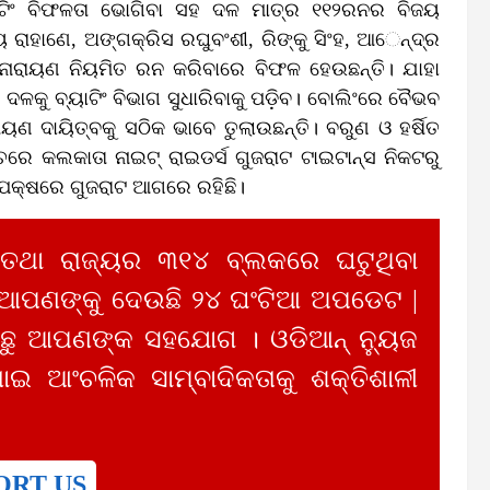
ୟାଟିଂ ବିଫଳତା ଭୋଗିବା ସହ ଦଳ ମାତ୍ର ୧୧୨ରନର ବିଜୟ
ାହାଣେ, ଅଙ୍ଗକ୍ରିସ ରଘୁବଂଶୀ, ରିଙ୍କୁ ସିଂହ, ଆ​‌େନ୍ଦ୍ର
ନାରାୟଣ ନିୟମିତ ରନ କରିବାରେ ବିଫଳ ହେଉଛନ୍ତି। ଯାହା
 ଦଳକୁ ବ୍ୟାଟିଂ ବିଭାଗ ସୁଧାରିବାକୁ ପଡ଼ିବ। ବୋଲିଂରେ ବୈଭବ
ରାୟଣ ଦାୟିତ୍ବକୁ ସଠିକ ଭାବେ ତୁଲାଉଛନ୍ତି। ବରୁଣ ଓ ହର୍ଷିତ
େ କଲକାତା ନାଇଟ୍‌ ରାଇଡର୍ସ ଗୁଜରାଟ ଟାଇଟାନ୍‌ସ ନିକଟରୁ
ପକ୍ଷରେ ଗୁଜରାଟ ଆଗରେ ରହିଛି।
 ତଥା ରାଜ୍ୟର ୩୧୪ ବ୍ଲକରେ ଘଟୁଥିବା
 ଆପଣଙ୍କୁ ଦେଉଛି ୨୪ ଘଂଟିଆ ଅପଡେଟ |
ୁ ଆପଣଙ୍କ ସହଯୋଗ । ଓଡିଆନ୍ ନ୍ୟୁଜ
ାଇ ଆଂଚଳିକ ସାମ୍ବାଦିକତାକୁ ଶକ୍ତିଶାଳୀ
ORT US