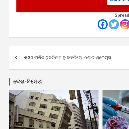
Spread
Post
BCCI ବାର୍ଷିକ ଚୁକ୍ତିନାମାକୁ ଫେରିଲେ ଈଶାନ-ଶ୍ରେୟସ
navigation
ଦେଶ-ବିଦେଶ