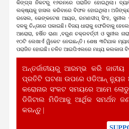
କିଙ୍ଗ୍‌ସ ନିକଟରୁ ୧୬ରନରେ ପରାଜିତ ହୋଇଥିଲା। ବ୍
ଲକ୍ଷ୍ୟକୁ ହାସଲ କରିବାରେ ବିଫଳ ହୋଇଥିଲା। ଅଜିଙ୍କ୍ୟ ର
ରସେଲ, ଭେଙ୍କଟେଶ ଆୟର, ରମଣଦୀପ୍‌ ସିଂହ, ସୁନୀଲ 
ଦଳକୁ ଚିନ୍ତାରେ ପକାଇଛି। ବିଜୟ ଧାରାକୁ ଫେରିବାକୁ ହେଲେ
ଆରୋରା, ହର୍ଷିତ ରାଣା ,ବରୁଣ ଚକ୍ରବର୍ତ୍ତୀ ଓ ସୁନୀଲ ନା
୧୦ଟି ଲେଖାଏଁ ୱିକେଟ ନେଇଛନ୍ତି। ଶେଷ ୩ଟିଯାକ ମ୍ୟାଚର
ପରାଜିତ ହୋଇଛି। ଚଳିତ ଆଇପିଏଲରେ ମଧ୍ୟ କଲକାତା ବି
ଅନ୍ତର୍ଜାତୀୟରୁ ଆରମ୍ଭ କରି ଜାତୀୟ
ପ୍ରତିଟି ଘଟଣା ଉପରେ ଓଡିଆନ୍ ନ୍ୟୁଜ
କରୋନାର ସଂକଟ ସମୟରେ ଆମେ ଲୋଡୁଛ
ଡିଜିଟାଲ ମିଡିଆକୁ ଆର୍ଥିକ ସମର୍ଥନ ଜଣ
କରନ୍ତୁ |
SUPP