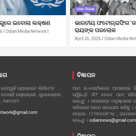
ଦେଶ-ବିଦେଶ
ୁରୁରେ ଇବୋଲା ଲକ୍ଷଣ
ଭାରତୀୟ ଫଟୋଗ୍ରାଫିର ‘ଜ
ରାୟଙ୍କ ପରଲୋକ
6
Odian Media Network1
April 26, 2026
Odian Media Ne
ୋଗ
ବିଜ୍ଞାପନ
 ନେଟୱର୍କ ପ୍ରାଇଭେଟ ଲିମିଟେଡ
ଆମ ଇ-ପୋର୍ଟାଲରେ ଆପଣଙ୍କ ବିଜ
 ଗଡସାହି ନୟାପଲ୍ଲୀ , ଭୁବନେଶ୍ଵର
ଚାହୁଁଛନ୍ତି କି? ତେବେ ଆମ ସ
ା , ୭୫୧୦୧୨
କରନ୍ତୁ । ଆପଣଙ୍କ ଅନୁଷ୍ଠାନର ପ
କରିବାରେ ଆମେ ସହଯୋଗ କରିବୁ ।
etwork@gmail.com
ନମ୍ବର- ୮୮୯୫୭୬୬୮୨୪ , ଇମେ
କରନ୍ତୁ ।
odiannews@gmail.com