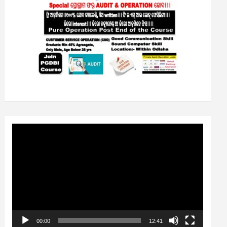
Video
Player
00:00
12:41