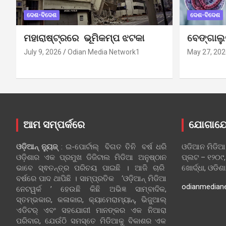
ଦେଶ-ବିଦେଶ
ଦେଶ-ବିଦେଶ
ମହାରାଷ୍ଟ୍ରରେ ଭୂମିକମ୍ପ ଝଟକା
ବେଙ୍ଗାଲ
July 9, 2026
Odian Media Network1
May 27, 202
ଆମ ସମ୍ପର୍କରେ
ଯୋଗାଯ
ଓଡ଼ିଆନ୍‍ ନ୍ୟୁଜ୍‍
: ଇ-ପୋର୍ଟାଲ୍ ବିଗତ ତିନି ବର୍ଷ ଧରି
ଓଡିଆନ ମିଡିଆ
ଓଡ଼ିଶାର ଏକ ପ୍ରମୁଖ ଡିଜିଟାଲ ମିଡିଆ ଅନୁଷ୍ଠାନ
ପ୍ଲଟ – ୧୨୦୯,
ଭାବେ ସ୍ଵତନ୍ତ୍ର ପରିଚୟ ପାଇଛି । ଆଜି ଚାରି
ଖୋର୍ଦ୍ଧା, ଓଡିଶ
ବର୍ଷରେ ପାଦ ଥାପିଛି । ସାମ୍ପ୍ରତିକ ‘ଓଡ଼ିଆନ୍‍ ମିଡିଆ
odianmedian
ନେଟୱର୍କ ’ ହେଉଛି କିଛି ଅଭିଜ୍ଞ ସାମ୍ବାଦିକ,
ସ୍ତମ୍ଭକାର, କଳାକାର, କ୍ୟାମେରାମ୍ୟାନ୍, ଭିଜୁଆଲ୍
ଏଡିଟର୍ ଏବଂ ସହଯୋଗୀ ମାନଙ୍କର ଏକ ନିଆରା
ପରିବାର, ଯେଉଁଠି ସମସ୍ତେ ମିଡିଆକୁ ବିକାଶର ଏକ