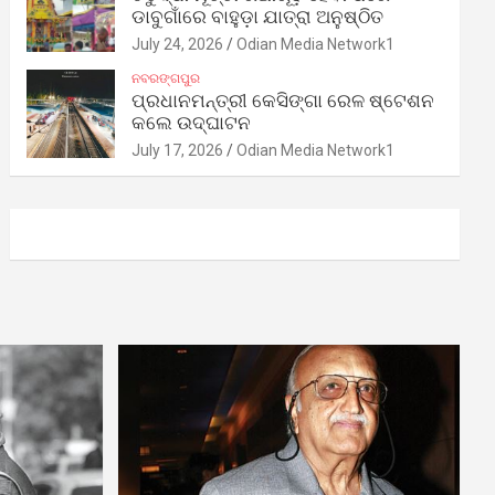
ଡାବୁଗାଁରେ ବାହୁଡ଼ା ଯାତ୍ରା ଅନୁଷ୍ଠିତ
July 24, 2026
Odian Media Network1
ନବରଙ୍ଗପୁର
ପ୍ରଧାନମନ୍ତ୍ରୀ କେସିଙ୍ଗା ରେଳ ଷ୍ଟେଶନ
କଲେ ଉଦ୍‌ଘାଟନ
July 17, 2026
Odian Media Network1