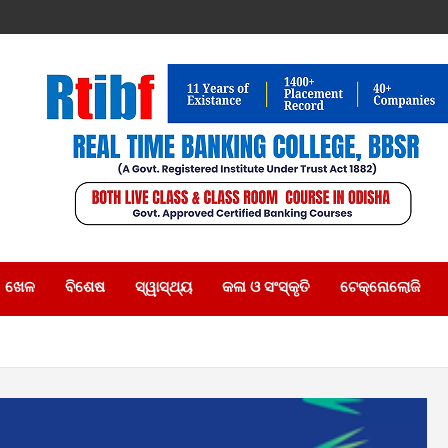
ଖେଳ
ବିଶେଷ
ସ୍ୱାସ୍ଥ୍ୟ
କଳା ଓ ସଂସ୍କୃତି
ଟେକ୍ନୋଲୋଜି