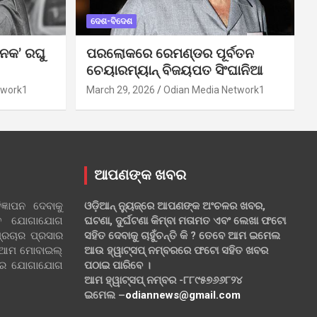
ଦେଶ-ବିଦେଶ
ନକ’ ରଘୁ
ପରଲୋକରେ ରେମଣ୍ଡର ପୂର୍ବତନ
ଚେୟାରମ୍ୟାନ୍ ବିଜୟପତ ସିଂଘାନିଆ
twork1
March 29, 2026
Odian Media Network1
ଆପଣଙ୍କ ଖବର
୍ଞାପନ ଦେବାକୁ
ଓଡ଼ିଆନ୍ ନ୍ୟୁଜ୍‌ରେ ଆପଣଙ୍କ ଅଂଚଳର ଖବର,
ହିତ ଯୋଗାଯୋଗ
ଘଟଣା, ଦୁର୍ଘଟଣା କିମ୍ବା ମତାମତ ଏବଂ ଲେଖା ଫଟୋ
୍ରଚାର ପ୍ରସାର
ସହିତ ଦେବାକୁ ଚାହୁଁଚନ୍ତି କି ? ତେବେ ଆମ ଇମେଲ
 ଆମ ମୋବାଇଲ୍
ଆଉ ହ୍ୱାଟ୍‌ସପ୍ ନମ୍ବରରେ ଫଟୋ ସହିତ ଖବର
ଲରେ ଯୋଗାଯୋଗ
ପଠାଇ ପାରିବେ ।
ଆମ ହ୍ୱାଟ୍‌ସପ୍ ନମ୍ବର -୮୮୯୫୭୬୬୮୨୪
ଇମେଲ –
odiannews@gmail.com