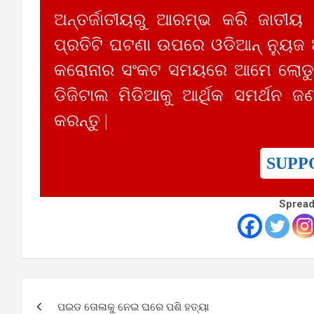
ଅନ୍ତର୍ଜାତୀୟରୁ ଆରମ୍ଭ କରି ଜାତୀୟ
ପ୍ରତିଟି ଘଟଣା ଉପରେ ଓଡିଆନ୍ ନ୍ୟୁଜ
କରୋନାର ସଂକଟ ସମୟରେ ଆମେ ଲୋଡୁଛ
ଡିଜିଟାଲ ମିଡିଆକୁ ଆର୍ଥିକ ସମର୍ଥନ ଜଣ
କରନ୍ତୁ |
SUPP
Spread
Post
ପଇଡ ତୋଳାକୁ ନେଇ ଘରେ ପଶି ହତ୍ୟା