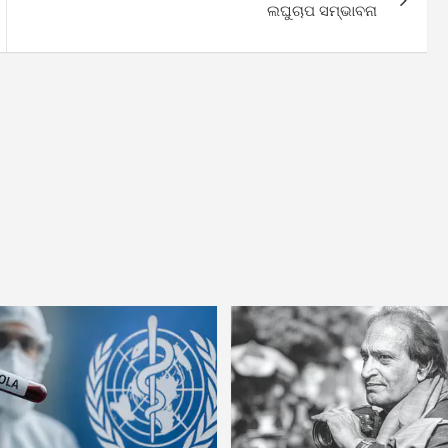
ଲଘୁଚାପ ସମ୍ଭାବନା