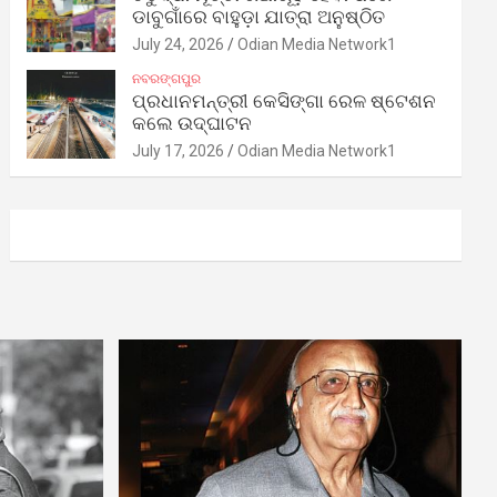
ଡାବୁଗାଁରେ ବାହୁଡ଼ା ଯାତ୍ରା ଅନୁଷ୍ଠିତ
July 24, 2026
Odian Media Network1
ନବରଙ୍ଗପୁର
ପ୍ରଧାନମନ୍ତ୍ରୀ କେସିଙ୍ଗା ରେଳ ଷ୍ଟେଶନ
କଲେ ଉଦ୍‌ଘାଟନ
July 17, 2026
Odian Media Network1