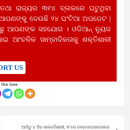
 ତଥା ରାଜ୍ୟର ୩୧୪ ବ୍ଲକରେ ଘଟୁଥିବା
 ଆପଣଙ୍କୁ ଦେଉଛି ୨୪ ଘଂଟିଆ ଅପଡେଟ |
ୁ ଆପଣଙ୍କ ସହଯୋଗ । ଓଡିଆନ୍ ନ୍ୟୁଜ
ାଇ ଆଂଚଳିକ ସାମ୍ବାଦିକତାକୁ ଶକ୍ତିଶାଳୀ
ORT US
 the love
ଆଜିଠୁ ୪ ଦିନ କାଳବୈଶାଖୀ, ୨୮ରେ ବଙ୍ଗୋପସାଗରରେ