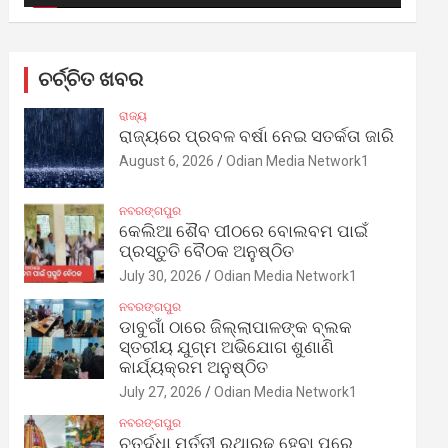
ଚର୍ଚ୍ଚିତ ଖବର
ରାଜ୍ୟ
ରାଜ୍ୟରେ ପ୍ରବଳ ବର୍ଷା ନେଇ ସତର୍କତା ଜାରି
August 6, 2026
Odian Media Network1
ନବରଙ୍ଗପୁର
କେଲିଆ ଶୈବ ପୀଠରେ ବୋଲବମ ପାଇଁ
ପ୍ରସ୍ତୁତି ବୈଠକ ଅନୁଷ୍ଠିତ
July 30, 2026
Odian Media Network1
ନବରଙ୍ଗପୁର
ଡାବୁଗାଁ ଠାରେ ଜିଲ୍ଲାପାଳଙ୍କ ବ୍ଲକ
ସ୍ତରୀୟ ଯୁଗ୍ମ ଅଭିଯୋଗ ଶୁଣାଣି
କାର୍ଯ୍ୟକ୍ରମ ଅନୁଷ୍ଠିତ
July 27, 2026
Odian Media Network1
ନବରଙ୍ଗପୁର
ଚତୁର୍ଦ୍ଧା ମୂର୍ତ୍ତୀ ରଥାରୂଢ଼ ହେବା ପରେ