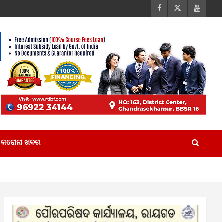
କରୋନା ଖବର