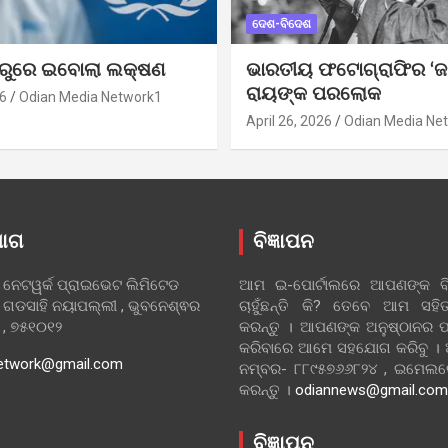
ଦେଶ-ବିଦେଶ
ୁରୁରେ ଇବୋଲା ଲକ୍ଷଣ
ଭାରତୀୟ ଫଟୋଗ୍ରାଫିର ‘ଜ
ରାୟଙ୍କ ପରଲୋକ
6
Odian Media Network1
April 26, 2026
Odian Media Ne
ୋଗ
ବିଜ୍ଞାପନ
 ନେଟୱର୍କ ପ୍ରାଇଭେଟ ଲିମିଟେଡ
ଆମ ଇ-ପୋର୍ଟାଲରେ ଆପଣଙ୍କ ବିଜ
 ଗଡସାହି ନୟାପଲ୍ଲୀ , ଭୁବନେଶ୍ଵର
ଚାହୁଁଛନ୍ତି କି? ତେବେ ଆମ ସ
ା , ୭୫୧୦୧୨
କରନ୍ତୁ । ଆପଣଙ୍କ ଅନୁଷ୍ଠାନର ପ
କରିବାରେ ଆମେ ସହଯୋଗ କରିବୁ ।
etwork@gmail.com
ନମ୍ବର- ୮୮୯୫୭୬୬୮୨୪ , ଇମେ
କରନ୍ତୁ ।
odiannews@gmail.com
ବିଜ୍ଞାପନ