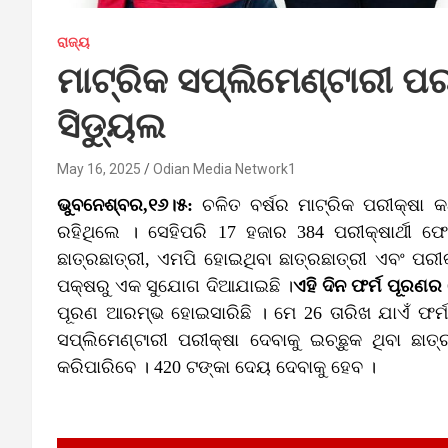
ରାଜ୍ୟ
ମାଟ୍ରିକ ସପ୍ଲିମେଣ୍ଟାରୀ ପରୀ
ସିଡ୍ୟୁଲ
May 16, 2025
Odian Media Network1
ଭୁବନେଶ୍ବର,୧୬।୫:
ଚଳିତ ବର୍ଷର ମାଟ୍ରିକ ପରୀକ୍ଷା 
ରହିଥିଲେ । ସେହିପରି 17 ହଜାର 384 ପରୀକ୍ଷାର୍ଥୀ
ଛାତ୍ରଛାତ୍ରୀ, ଏମପି ହୋଇଥିବା ଛାତ୍ରଛାତ୍ରୀ ଏବଂ ପରୀକ
ପକ୍ଷରୁ ଏକ ସୁଯୋଗ ଦିଆଯାଇଛି ।
ଏହି ଦିନ ଫର୍ମ ପୂରଣର
ପୂରଣ ଆରମ୍ଭ ହୋଇସାରିଛି । ମେ 26 ତାରିଖ ଯାଏଁ ଫର୍
ସପ୍ଲିମେଣ୍ଟାରୀ ପରୀକ୍ଷା ଦେବାକୁ ଇଚ୍ଛୁକ ଥିବା ଛା
କରିପାରିବେ । 420 ଟଙ୍କା ଦେୟ ଦେବାକୁ ହେବ ।