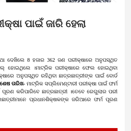
କ୍ଷା ପାଇଁ ଜାରି ହେଲା
କଥା ଦେଖିଲେ 8 ହଜାର 362 ଜଣ ପରୀକ୍ଷାରେ ଅନୁପସ୍ଥିତ
 ଫେଲ୍ ହୋଇଥିଲେ ।ମାଟ୍ରିକ ପରୀକ୍ଷାରେ ଫେଲ ହୋଇଥିବା
୍ଷାରେ ଅନୁପସ୍ଥିତ ରହିଥିବା ଛାତ୍ରଛାତ୍ରୀଙ୍କ ପାଇଁ ବୋର୍ଡ
 ଶେଷ ତାରିଖ-
ମାଟ୍ରିକ ସପ୍ଲିମେଣ୍ଟାରୀ ପରୀକ୍ଷା ପାଇଁ ଫର୍ମ
ମ ପୂରଣ କରିପାରିବେ ଛାତ୍ରଛାତ୍ରୀ ।ତେବେ ରେଗୁଲାର ପରୀ
ତ୍ରଛାତ୍ରୀମାନେ ପ୍ରଧାନଶିକ୍ଷକଙ୍କ ଜରିଆରେ ଫର୍ମ ପୂରଣ