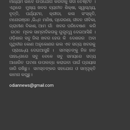
ମାଧ୍ୟମ ଭାବେ ଉପଯୋଗ କରିବାକୁ ସଦା ଚେଷ୍ଟିତ ।
ଏଥିରେ ମୁଖ୍ୟ ଖବର ବ୍ୟତୀତ ଶିକ୍ଷା, ସ୍ୱାସ୍ଥ୍ୟ,
ବୃତ୍ତି, ପର୍ଯ୍ୟଟନ, କ୍ରୀଡା, କଳା ସଂସ୍କୃତି,
ମନୋରଞ୍ଜନ ,ଭିନ୍ନ ମଣିଷ, ପ୍ରେରଣା, ଜୀବନ ଜୀବିକା,
ଗ୍ରାମୀଣ ବିକାଶ, ଆମ ଗାଁ ଖବର ପରିବେଷଣ କରି
ଗଠନ ମୂଳକ ସାମ୍ବାଦିକତାକୁ ଗୁରୁତ୍ୱ ଦେଇଆସିଛି ।
ଓଡ଼ିଶାର ସବୁ ଜିଲା ଖବର ହେଉ କି ଦେଶରର ଅବା
ପୃଥିବୀର କୋଣ ଅନୁକୋଣର ଭଲ ଏବ ସତ୍ୟ ଖବରକୁ
ପ୍ରାଧାନ୍ୟ ଦେଇଆସୁଛି । ସମସ୍ତଙ୍କୁ ନିଜ ହାତ
ପାହାନ୍ତାରେ ସବୁ ବେଳେ ସବୁ ସମୟରେ ସତ୍ୟ
ଆଧାରିତ ଘଟଣା ଉପଲବ୍ଧ କରାଇବା ପାଇଁ ପ୍ରୟାସ
ଜାରି ରଖିଛୁ। ସମସ୍ତଙ୍କର ସହଯୋଗ ଓ ସମ୍ପୃକ୍ତି
କାମନା କରୁଛୁ।
odiannews@gmail.com