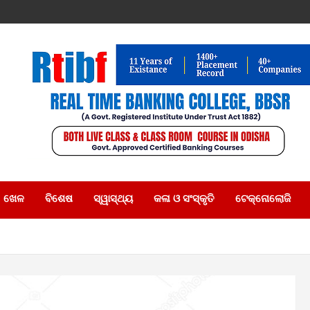
ଖେଳ
ବିଶେଷ
ସ୍ୱାସ୍ଥ୍ୟ
କଳା ଓ ସଂସ୍କୃତି
ଟେକ୍ନୋଲୋଜି