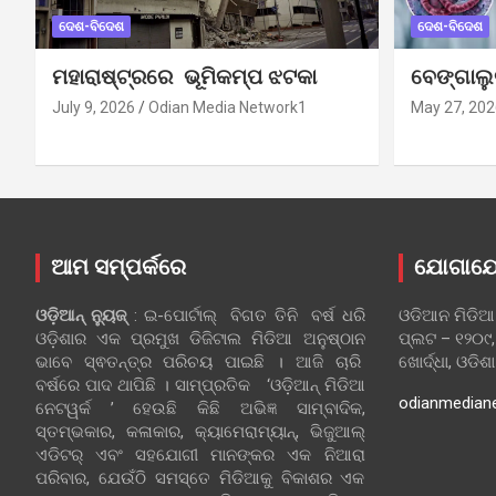
ଦେଶ-ବିଦେଶ
ଦେଶ-ବିଦେଶ
ମହାରାଷ୍ଟ୍ରରେ ଭୂମିକମ୍ପ ଝଟକା
ବେଙ୍ଗାଲ
July 9, 2026
Odian Media Network1
May 27, 202
ଆମ ସମ୍ପର୍କରେ
ଯୋଗାଯ
ଓଡ଼ିଆନ୍‍ ନ୍ୟୁଜ୍‍
: ଇ-ପୋର୍ଟାଲ୍ ବିଗତ ତିନି ବର୍ଷ ଧରି
ଓଡିଆନ ମିଡିଆ
ଓଡ଼ିଶାର ଏକ ପ୍ରମୁଖ ଡିଜିଟାଲ ମିଡିଆ ଅନୁଷ୍ଠାନ
ପ୍ଲଟ – ୧୨୦୯,
ଭାବେ ସ୍ଵତନ୍ତ୍ର ପରିଚୟ ପାଇଛି । ଆଜି ଚାରି
ଖୋର୍ଦ୍ଧା, ଓଡିଶ
ବର୍ଷରେ ପାଦ ଥାପିଛି । ସାମ୍ପ୍ରତିକ ‘ଓଡ଼ିଆନ୍‍ ମିଡିଆ
odianmedian
ନେଟୱର୍କ ’ ହେଉଛି କିଛି ଅଭିଜ୍ଞ ସାମ୍ବାଦିକ,
ସ୍ତମ୍ଭକାର, କଳାକାର, କ୍ୟାମେରାମ୍ୟାନ୍, ଭିଜୁଆଲ୍
ଏଡିଟର୍ ଏବଂ ସହଯୋଗୀ ମାନଙ୍କର ଏକ ନିଆରା
ପରିବାର, ଯେଉଁଠି ସମସ୍ତେ ମିଡିଆକୁ ବିକାଶର ଏକ