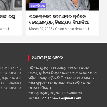
ଦେଶ-ବିଦେଶ
ନକ’ ରଘୁ
ପରଲୋକରେ ରେମଣ୍ଡର ପୂର୍ବତନ
ଚେୟାରମ୍ୟାନ୍ ବିଜୟପତ ସିଂଘାନିଆ
twork1
March 29, 2026
Odian Media Network1
ଆପଣଙ୍କ ଖବର
୍ଞାପନ ଦେବାକୁ
ଓଡ଼ିଆନ୍ ନ୍ୟୁଜ୍‌ରେ ଆପଣଙ୍କ ଅଂଚଳର ଖବର,
ହିତ ଯୋଗାଯୋଗ
ଘଟଣା, ଦୁର୍ଘଟଣା କିମ୍ବା ମତାମତ ଏବଂ ଲେଖା ଫଟୋ
୍ରଚାର ପ୍ରସାର
ସହିତ ଦେବାକୁ ଚାହୁଁଚନ୍ତି କି ? ତେବେ ଆମ ଇମେଲ
 ଆମ ମୋବାଇଲ୍
ଆଉ ହ୍ୱାଟ୍‌ସପ୍ ନମ୍ବରରେ ଫଟୋ ସହିତ ଖବର
ଲରେ ଯୋଗାଯୋଗ
ପଠାଇ ପାରିବେ ।
ଆମ ହ୍ୱାଟ୍‌ସପ୍ ନମ୍ବର -୮୮୯୫୭୬୬୮୨୪
ଇମେଲ –
odiannews@gmail.com