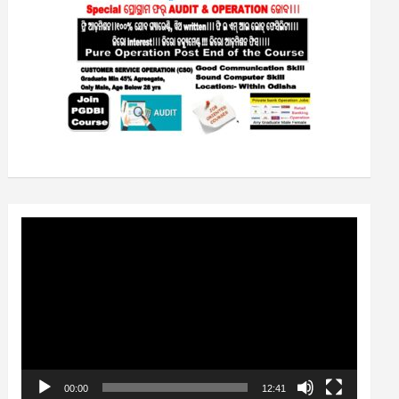
Video
Player
00:00
12:41