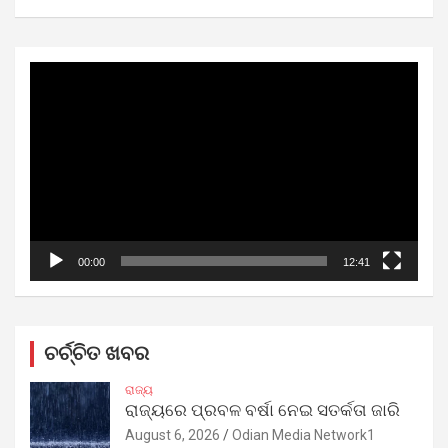
Video
Player
00:00
12:41
ଚର୍ଚ୍ଚିତ ଖବର
ରାଜ୍ୟ
ରାଜ୍ୟରେ ପ୍ରବଳ ବର୍ଷା ନେଇ ସତର୍କତା ଜାରି
August 6, 2026
Odian Media Network1