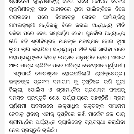
ଶ୍ରୀଦେବୀ ରୁକ୍ମିଣୀଙ୍କୁ ଦେବା ପରେ ମହାଜନ ସେବକ
ରୁକ୍ମିଣୀଙ୍କୁ ସାତ ପାହାଚରେ ଥିବା ପାଲିଙ୍କିରେ ବିଜେ
କରାଇବେ। ପରେ ବିମାନବଡୁ ସେବକ ପାଲିଙ୍କିକୁ
ମହାଲକ୍ଷ୍ମୀ ମନ୍ଦିରକୁ ବିଜେ କରାଇ ଅନ୍ୟାନ୍ୟ ନୀତି
ବଢିବା ପରେ ବେଶ ସମ୍ପର୍ଣ୍ଣ ହେବ।‌ ପୁନର୍ବାର ଅନ୍ୟାନ୍ୟ
ନୀତି ବଢ଼ି ଶ୍ରୀବିଗ୍ରହ ମାନଙ୍କ ମହାସ୍ନାନ ହୋଇ ନୂଆ
ଲୁଗା ଲାଗି କରାଯିବ। ସନ୍ଧ୍ୟାଧୂପ ନୀତି ବଢ଼ି ସାରିବା ପରେ
ମହାପ୍ରଭୁଙ୍କର ବିବାହ ଉତ୍ସବ ଅନୁଷ୍ଠିତ ହେବ। ଏପଟେ
ଆଉ ମାତ୍ର ଚାରିଦିନ ପରେ ପବିତ୍ର ଦେବସ୍ନାନ ପୂର୍ଣ୍ଣମୀ।
ଏଥିପାଇଁ ଚଳଚଞ୍ଚଳ ହୋଇପଡିଲାଣି ଶ୍ରୀକ୍ଷେତ୍ର।
ଭକ୍ତଙ୍କ ପ୍ରବଳ ସମାଗମ କୁ ଦୃଷ୍ଟିରେ ରଖି ପୁରୀ
ଜିଲ୍ଲା, ପୋଲିସ ଓ ଶ୍ରୀମନ୍ଦିର ପ୍ରଶାସନ ପକ୍ଷରୁ
ସମସ୍ତ ପ୍ରସ୍ତୁତି ଶେଷ ପର୍ଯ୍ୟାୟରେ ପହଞ୍ଚିଛି। ସ୍ନାନ
ପୂର୍ଣ୍ଣମୀ ଅବସରରେ ଲକ୍ଷାଧିକ ଭକ୍ତଙ୍କ ସମାଗମ
ହେବାକୁ ଥିବାରୁ ଏହାକୁ ଦୃଷ୍ଟିରେ ରଖି ମାର୍କେଟ ଛକ ଠାରୁ
ଶ୍ରୀମନ୍ଦିର ପର୍ଯ୍ୟନ୍ତ ବ୍ୟାରିକେଡ଼ ବ୍ୟବସ୍ଥା କରାଯିବା
ନେଇ ପ୍ରସ୍ତୁତି ଚାଲିଛି।