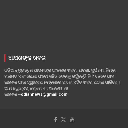
ଆପଣଙ୍କ ଖବର
ଓଡ଼ିଆନ୍ ନ୍ୟୁଜ୍‌ରେ ଆପଣଙ୍କ ଅଂଚଳର ଖବର, ଘଟଣା, ଦୁର୍ଘଟଣା କିମ୍ବା
ମତାମତ ଏବଂ ଲେଖା ଫଟୋ ସହିତ ଦେବାକୁ ଚାହୁଁଚନ୍ତି କି ? ତେବେ ଆମ
ଇମେଲ ଆଉ ହ୍ୱାଟ୍‌ସପ୍ ନମ୍ବରରେ ଫଟୋ ସହିତ ଖବର ପଠାଇ ପାରିବେ ।
ଆମ ହ୍ୱାଟ୍‌ସପ୍ ନମ୍ବର -୮୮୯୫୭୬୬୮୨୪
ଇମେଲ –
odiannews@gmail.com