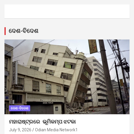
ଦେଶ-ବିଦେଶ
ଦେଶ-ବିଦେଶ
ମହାରାଷ୍ଟ୍ରରେ ଭୂମିକମ୍ପ ଝଟକା
July 9, 2026
Odian Media Network1