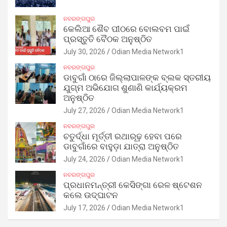
ନବରଙ୍ଗପୁର
କେଲିଆ ଶୈବ ପୀଠରେ ବୋଲବମ ପାଇଁ
ପ୍ରସ୍ତୁତି ବୈଠକ ଅନୁଷ୍ଠିତ
July 30, 2026
Odian Media Network1
ନବରଙ୍ଗପୁର
ଡାବୁଗାଁ ଠାରେ ଜିଲ୍ଲାପାଳଙ୍କ ବ୍ଲକ ସ୍ତରୀୟ
ଯୁଗ୍ମ ଅଭିଯୋଗ ଶୁଣାଣି କାର୍ଯ୍ୟକ୍ରମ
ଅନୁଷ୍ଠିତ
July 27, 2026
Odian Media Network1
ନବରଙ୍ଗପୁର
ଚତୁର୍ଦ୍ଧା ମୂର୍ତ୍ତୀ ରଥାରୂଢ଼ ହେବା ପରେ
ଡାବୁଗାଁରେ ବାହୁଡ଼ା ଯାତ୍ରା ଅନୁଷ୍ଠିତ
July 24, 2026
Odian Media Network1
ନବରଙ୍ଗପୁର
ପ୍ରଧାନମନ୍ତ୍ରୀ କେସିଙ୍ଗା ରେଳ ଷ୍ଟେଶନ
କଲେ ଉଦ୍‌ଘାଟନ
July 17, 2026
Odian Media Network1