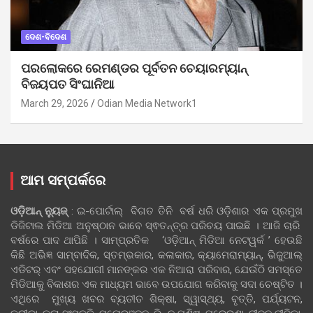
ଦେଶ-ବିଦେଶ
ପରଲୋକରେ ରେମଣ୍ଡର ପୂର୍ବତନ ଚେୟାରମ୍ୟାନ୍
ବିଜୟପତ ସିଂଘାନିଆ
March 29, 2026
Odian Media Network1
ଆମ ସମ୍ପର୍କରେ
ଓଡ଼ିଆନ୍‍ ନ୍ୟୁଜ୍‍
: ଇ-ପୋର୍ଟାଲ୍ ବିଗତ ତିନି ବର୍ଷ ଧରି ଓଡ଼ିଶାର ଏକ ପ୍ରମୁଖ
ଡିଜିଟାଲ ମିଡିଆ ଅନୁଷ୍ଠାନ ଭାବେ ସ୍ଵତନ୍ତ୍ର ପରିଚୟ ପାଇଛି । ଆଜି ଚାରି
ବର୍ଷରେ ପାଦ ଥାପିଛି । ସାମ୍ପ୍ରତିକ ‘ଓଡ଼ିଆନ୍‍ ମିଡିଆ ନେଟୱର୍କ ’ ହେଉଛି
କିଛି ଅଭିଜ୍ଞ ସାମ୍ବାଦିକ, ସ୍ତମ୍ଭକାର, କଳାକାର, କ୍ୟାମେରାମ୍ୟାନ୍, ଭିଜୁଆଲ୍
ଏଡିଟର୍ ଏବଂ ସହଯୋଗୀ ମାନଙ୍କର ଏକ ନିଆରା ପରିବାର, ଯେଉଁଠି ସମସ୍ତେ
ମିଡିଆକୁ ବିକାଶର ଏକ ମାଧ୍ୟମ ଭାବେ ଉପଯୋଗ କରିବାକୁ ସଦା ଚେଷ୍ଟିତ ।
ଏଥିରେ ମୁଖ୍ୟ ଖବର ବ୍ୟତୀତ ଶିକ୍ଷା, ସ୍ୱାସ୍ଥ୍ୟ, ବୃତ୍ତି, ପର୍ଯ୍ୟଟନ,