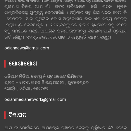
କ୍ରୀଡା, କଳା ସଂସ୍କୃତି, ମନୋରଞ୍ଜନ ,ଭିନ୍ନ ମଣିଷ, ପ୍ରେରଣା, ଜୀବନ ଜୀବିକା,
ଗ୍ରାମୀଣ ବିକାଶ, ଆମ ଗାଁ ଖବର ପରିବେଷଣ କରି ଗଠନ ମୂଳକ
ସାମ୍ବାଦିକତାକୁ ଗୁରୁତ୍ୱ ଦେଇଆସିଛି । ଓଡ଼ିଶାର ସବୁ ଜିଲା ଖବର ହେଉ କି
ଦେଶରର ଅବା ପୃଥିବୀର କୋଣ ଅନୁକୋଣର ଭଲ ଏବ ସତ୍ୟ ଖବରକୁ
ପ୍ରାଧାନ୍ୟ ଦେଇଆସୁଛି । ସମସ୍ତଙ୍କୁ ନିଜ ହାତ ପାହାନ୍ତାରେ ସବୁ ବେଳେ
ସବୁ ସମୟରେ ସତ୍ୟ ଆଧାରିତ ଘଟଣା ଉପଲବ୍ଧ କରାଇବା ପାଇଁ ପ୍ରୟାସ
ଜାରି ରଖିଛୁ। ସମସ୍ତଙ୍କର ସହଯୋଗ ଓ ସମ୍ପୃକ୍ତି କାମନା କରୁଛୁ।
odiannews@gmail.com
ଯୋଗାଯୋଗ
ଓଡିଆନ ମିଡିଆ ନେଟୱର୍କ ପ୍ରାଇଭେଟ ଲିମିଟେଡ
ପ୍ଲଟ – ୧୨୦୯, ଗଡସାହି ନୟାପଲ୍ଲୀ , ଭୁବନେଶ୍ଵର
ଖୋର୍ଦ୍ଧା, ଓଡିଶା , ୭୫୧୦୧୨
odianmedianetwork@gmail.com
ବିଜ୍ଞାପନ
ଆମ ଇ-ପୋର୍ଟାଲରେ ଆପଣଙ୍କ ବିଜ୍ଞାପନ ଦେବାକୁ ଚାହୁଁଛନ୍ତି କି? ତେବେ