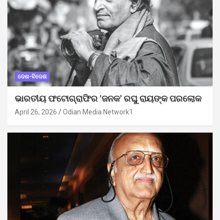
ଦେଶ-ବିଦେଶ
ଭାରତୀୟ ଫଟୋଗ୍ରାଫିର ‘ଜନକ’ ରଘୁ ରାୟଙ୍କ ପରଲୋକ
April 26, 2026
Odian Media Network1