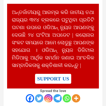
ଅନ୍ତର୍ଜାତୀୟରୁ ଆରମ୍ଭ କରି ଜାତୀୟ ତଥା
ରାଜ୍ୟର ୩୧୪ ବ୍ଲକରେ ଘଟୁଥିବା ପ୍ରତିଟି
ଘଟଣା ଉପରେ ଓଡିଆନ୍ ନ୍ୟୁଜ ଆପଣଙ୍କୁ
ଦେଉଛି ୨୪ ଘଂଟିଆ ଅପଡେଟ | କରୋନାର
ସଂକଟ ସମୟରେ ଆମେ ଲୋଡୁଛୁ ଆପଣଙ୍କ
ସହଯୋଗ । ଓଡିଆନ୍ ନ୍ୟୁଜ ଡିଜିଟାଲ
ମିଡିଆକୁ ଆର୍ଥିକ ସମର୍ଥନ ଜଣାଇ ଆଂଚଳିକ
ସାମ୍ବାଦିକତାକୁ ଶକ୍ତିଶାଳୀ କରନ୍ତୁ |
SUPPORT US
Spread the love