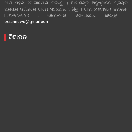
ଆମ ସହିତ ଯୋଗାଯୋଗ କରନ୍ତୁ । ଆପଣଙ୍କ ଅନୁଷ୍ଠାନର ପ୍ରଚାର
ପ୍ରସାର କରିବାରେ ଆମେ ସହଯୋଗ କରିବୁ । ଆମ ମୋବାଇଲ୍ ନମ୍ବର-
୮୮୯୫୭୬୬୮୨୪ , ଇମେଲରେ ଯୋଗାଯୋଗ କରନ୍ତୁ ।
odiannews@gmail.com
ବିଜ୍ଞାପନ