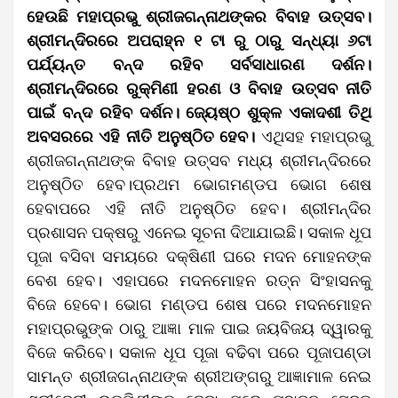
ହେଉଛି ମହାପ୍ରଭୁ ଶ୍ରୀଜଗନ୍ନାଥଙ୍କର ବିବାହ ଉତ୍ସବ।‌
ଶ୍ରୀମନ୍ଦିରରେ ଅପରାହ୍ନ ୧ ଟା ରୁ ଠାରୁ ସନ୍ଧ୍ୟା ୬ଟା
ପର୍ଯ୍ୟନ୍ତ ବନ୍ଦ ରହିବ ସର୍ବସାଧାରଣ ଦର୍ଶନ।
ଶ୍ରୀମନ୍ଦିରରେ ରୁକ୍ମିଣୀ ହରଣ ଓ ବିବାହ ଉତ୍ସବ ନୀତି
ପାଇଁ ବନ୍ଦ ରହିବ ଦର୍ଶନ। ଜ୍ୟେଷ୍ଠ ଶୁକ୍ଳ ଏକାଦଶୀ ତିଥି
ଅବସରରେ ଏହି ନୀତି ଅନୁଷ୍ଠିତ ହେବ।
ଏଥିସହ ମହାପ୍ରଭୁ
ଶ୍ରୀଜଗନ୍ନାଥଙ୍କ ବିବାହ ଉତ୍ସବ ମଧ୍ୟ ଶ୍ରୀମନ୍ଦିରରେ
ଅନୁଷ୍ଠିତ ହେବ।ପ୍ରଥମ ଭୋଗମଣ୍ଡପ ଭୋଗ ଶେଷ
ହେବାପରେ ଏହି ନୀତି ଅନୁଷ୍ଠିତ ହେବ। ଶ୍ରୀମନ୍ଦିର
ପ୍ରଶାସନ ପକ୍ଷରୁ ଏନେଇ ସୂଚନା ଦିଆଯାଇଛି। ସକାଳ ଧୂପ
ପୂଜା ବସିବା ସମୟରେ ଦକ୍ଷିଣୀ ଘରେ ମଦନ ମୋହନଙ୍କ
ବେଶ ହେବ।‌ ଏହାପରେ ମଦନମୋହନ ରତ୍ନ ସିଂହାସନକୁ
ବିଜେ ହେବେ। ଭୋଗ ମଣ୍ଡପ ଶେଷ ପରେ ମଦନମୋହନ
ମହାପ୍ରଭୁଙ୍କ ଠାରୁ ଆଜ୍ଞା ମାଳ ପାଇ ଜୟବିଜୟ ଦ୍ୱାରକୁ
ବିଜେ କରିବେ‌। ସକାଳ ଧୂପ ପୂଜା ବଢିବା ପରେ ପୂଜାପଣ୍ଡା
ସାମନ୍ତ ଶ୍ରୀଜଗନ୍ନାଥଙ୍କ ଶ୍ରୀଅଙ୍ଗରୁ ଆଜ୍ଞାମାଳ ନେଇ