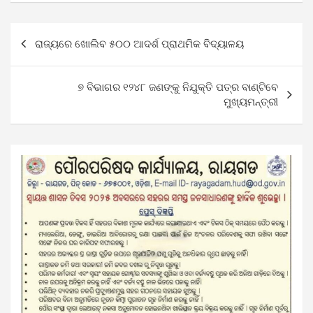
Post
ରାଜ୍ୟରେ ଖୋଲିବ ୫୦୦ ଆଦର୍ଶ ପ୍ରାଥମିକ ବିଦ୍ୟାଳୟ
navigation
୭ ବିଭାଗର ୧୨୪୮ ଜଣଙ୍କୁ ନିଯୁକ୍ତି ପତ୍ର ବାଣ୍ଟିବେ
ମୁଖ୍ୟମନ୍ତ୍ରୀ