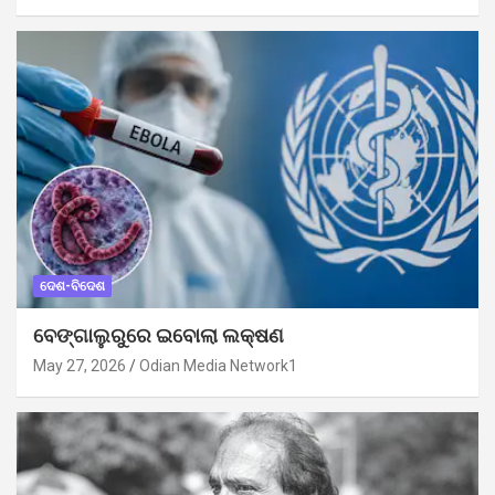
ଦେଶ-ବିଦେଶ
ବେଙ୍ଗାଲୁରୁରେ ଇବୋଲା ଲକ୍ଷଣ
May 27, 2026
Odian Media Network1