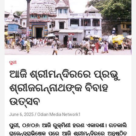
ପୁରୀ
ଆଜି ଶ୍ରୀମନ୍ଦିରରେ ପ୍ରଭୁ
ଶ୍ରୀଜଗନ୍ନାଥଙ୍କ ବିବାହ
ଉତ୍ସବ
June 6, 2025
Odian Media Network1
ପୁରୀ, ୦୬/୦୬: ଆଜି ରୁକ୍ମିଣୀ ହରଣ ଏକାଦଶୀ। ଗତକାଲି
ରାଜେନ୍ଦ୍ରାଭିଷେକ ପରେ ଆଜି ଶ୍ରୀମନ୍ଦିରରେ ଅନୁଷ୍ଠିତ