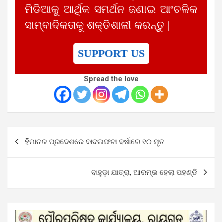
ମିଡିଆକୁ ଆର୍ଥିକ ସମର୍ଥନ ଜଣାଇ ଆଂଚଳିକ
ସାମ୍ବାଦିକତାକୁ ଶକ୍ତିଶାଳୀ କରନ୍ତୁ |
SUPPORT US
Spread the love
Post
ହିମାଚଳ ପ୍ରଦେଶରେ ବାଦଲଫଟା ବର୍ଷାରେ ୧୦ ମୃତ
navigation
ବାହୁଡ଼ା ଯାତ୍ରା, ଆରମ୍ଭ ହେଲା ପହଣ୍ଡି