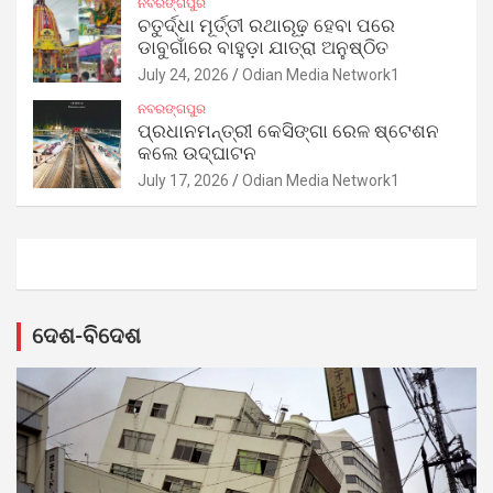
ନବରଙ୍ଗପୁର
ଚତୁର୍ଦ୍ଧା ମୂର୍ତ୍ତୀ ରଥାରୂଢ଼ ହେବା ପରେ
ଡାବୁଗାଁରେ ବାହୁଡ଼ା ଯାତ୍ରା ଅନୁଷ୍ଠିତ
July 24, 2026
Odian Media Network1
ନବରଙ୍ଗପୁର
ପ୍ରଧାନମନ୍ତ୍ରୀ କେସିଙ୍ଗା ରେଳ ଷ୍ଟେଶନ
କଲେ ଉଦ୍‌ଘାଟନ
July 17, 2026
Odian Media Network1
ଦେଶ-ବିଦେଶ