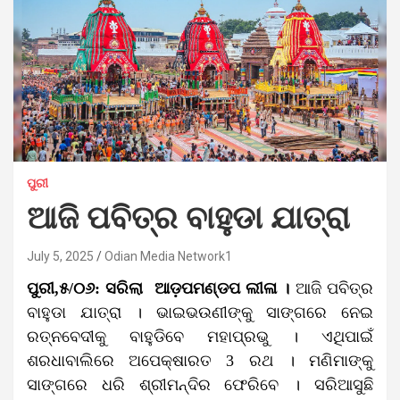
ପୁରୀ
ଆଜି ପବିତ୍ର ବାହୁଡା ଯାତ୍ରା
July 5, 2025
Odian Media Network1
ପୁରୀ,୫/୦୬: ସରିଲା ଆଡ଼ପମଣ୍ଡପ ଲୀଳା ।
ଆଜି ପବିତ୍ର
ବାହୁଡା ଯାତ୍ରା । ଭାଇଭଉଣୀଙ୍କୁ ସାଙ୍ଗରେ ନେଇ
ରତ୍ନବେଦୀକୁ ବାହୁଡିବେ ମହାପ୍ରଭୁ । ଏଥିପାଇଁ
ଶରଧାବାଲିରେ ଅପେକ୍ଷାରତ 3 ରଥ । ମଣିମାଙ୍କୁ
ସାଙ୍ଗରେ ଧରି ଶ୍ରୀମନ୍ଦିର ଫେରିବେ । ସରିଆସୁଛି