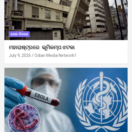
ଦେଶ-ବିଦେଶ
ମହାରାଷ୍ଟ୍ରରେ ଭୂମିକମ୍ପ ଝଟକା
July 9, 2026
Odian Media Network1