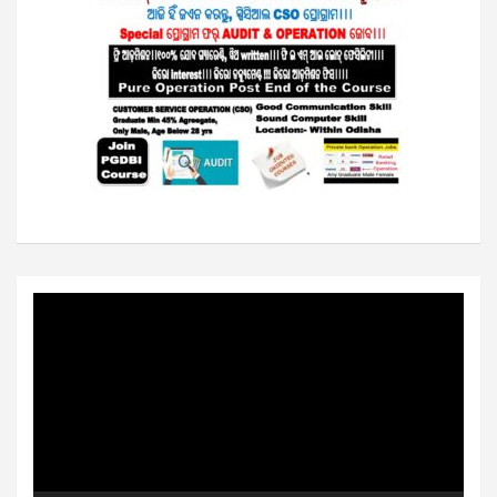
Video
Player