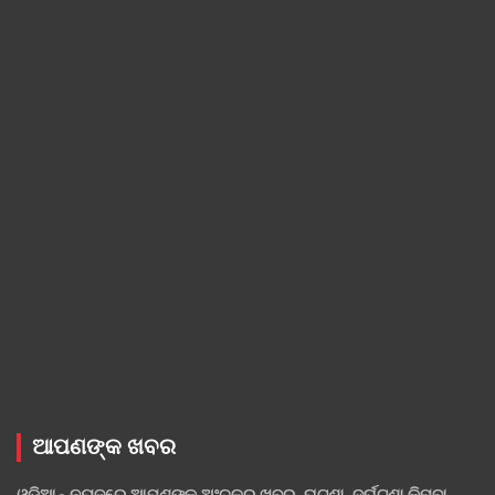
ଆପଣଙ୍କ ଖବର
ଓଡ଼ିଆନ୍ ନ୍ୟୁଜ୍‌ରେ ଆପଣଙ୍କ ଅଂଚଳର ଖବର, ଘଟଣା, ଦୁର୍ଘଟଣା କିମ୍ବା