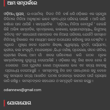
ଆମ ସମ୍ପର୍କରେ
ଓଡ଼ିଆନ୍‍ ନ୍ୟୁଜ୍‍
: ଇ-ପୋର୍ଟାଲ୍ ବିଗତ ତିନି ବର୍ଷ ଧରି ଓଡ଼ିଶାର ଏକ ପ୍ରମୁଖ
ଡିଜିଟାଲ ମିଡିଆ ଅନୁଷ୍ଠାନ ଭାବେ ସ୍ଵତନ୍ତ୍ର ପରିଚୟ ପାଇଛି । ଆଜି ଚାରି
ବର୍ଷରେ ପାଦ ଥାପିଛି । ସାମ୍ପ୍ରତିକ ‘ଓଡ଼ିଆନ୍‍ ମିଡିଆ ନେଟୱର୍କ ’ ହେଉଛି
କିଛି ଅଭିଜ୍ଞ ସାମ୍ବାଦିକ, ସ୍ତମ୍ଭକାର, କଳାକାର, କ୍ୟାମେରାମ୍ୟାନ୍, ଭିଜୁଆଲ୍
ଏଡିଟର୍ ଏବଂ ସହଯୋଗୀ ମାନଙ୍କର ଏକ ନିଆରା ପରିବାର, ଯେଉଁଠି ସମସ୍ତେ
ମିଡିଆକୁ ବିକାଶର ଏକ ମାଧ୍ୟମ ଭାବେ ଉପଯୋଗ କରିବାକୁ ସଦା ଚେଷ୍ଟିତ ।
ଏଥିରେ ମୁଖ୍ୟ ଖବର ବ୍ୟତୀତ ଶିକ୍ଷା, ସ୍ୱାସ୍ଥ୍ୟ, ବୃତ୍ତି, ପର୍ଯ୍ୟଟନ,
କ୍ରୀଡା, କଳା ସଂସ୍କୃତି, ମନୋରଞ୍ଜନ ,ଭିନ୍ନ ମଣିଷ, ପ୍ରେରଣା, ଜୀବନ ଜୀବିକା,
ଗ୍ରାମୀଣ ବିକାଶ, ଆମ ଗାଁ ଖବର ପରିବେଷଣ କରି ଗଠନ ମୂଳକ
ସାମ୍ବାଦିକତାକୁ ଗୁରୁତ୍ୱ ଦେଇଆସିଛି । ଓଡ଼ିଶାର ସବୁ ଜିଲା ଖବର ହେଉ କି
ଦେଶରର ଅବା ପୃଥିବୀର କୋଣ ଅନୁକୋଣର ଭଲ ଏବ ସତ୍ୟ ଖବରକୁ
ପ୍ରାଧାନ୍ୟ ଦେଇଆସୁଛି । ସମସ୍ତଙ୍କୁ ନିଜ ହାତ ପାହାନ୍ତାରେ ସବୁ ବେଳେ
ସବୁ ସମୟରେ ସତ୍ୟ ଆଧାରିତ ଘଟଣା ଉପଲବ୍ଧ କରାଇବା ପାଇଁ ପ୍ରୟାସ
ଜାରି ରଖିଛୁ। ସମସ୍ତଙ୍କର ସହଯୋଗ ଓ ସମ୍ପୃକ୍ତି କାମନା କରୁଛୁ।
odiannews@gmail.com
ଯୋଗାଯୋଗ