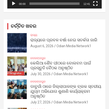
00:00
12:41
ଚର୍ଚ୍ଚିତ ଖବର
ରାଜ୍ୟ
ରାଜ୍ୟରେ ପ୍ରବଳ ବର୍ଷା ନେଇ ସତର୍କତା ଜାରି
August 6, 2026
Odian Media Network1
ନବରଙ୍ଗପୁର
କେଲିଆ ଶୈବ ପୀଠରେ ବୋଲବମ ପାଇଁ
ପ୍ରସ୍ତୁତି ବୈଠକ ଅନୁଷ୍ଠିତ
July 30, 2026
Odian Media Network1
ନବରଙ୍ଗପୁର
ଡାବୁଗାଁ ଠାରେ ଜିଲ୍ଲାପାଳଙ୍କ ବ୍ଲକ ସ୍ତରୀୟ
ଯୁଗ୍ମ ଅଭିଯୋଗ ଶୁଣାଣି କାର୍ଯ୍ୟକ୍ରମ
ଅନୁଷ୍ଠିତ
July 27, 2026
Odian Media Network1