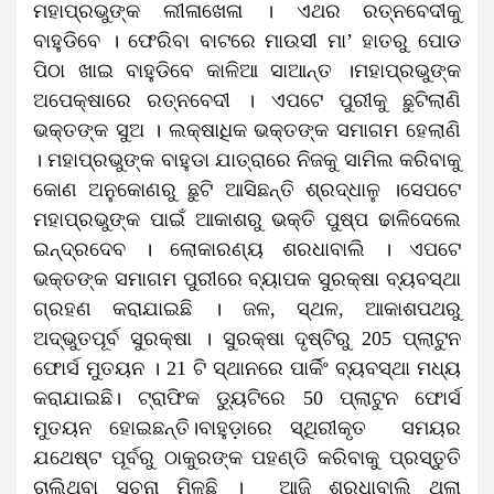
ମହାପ୍ରଭୁଙ୍କ ଲୀଳାଖେଳା । ଏଥର ରତ୍ନବେଦୀକୁ
ବାହୁଡିବେ । ଫେରିବା ବାଟରେ ମାଉସୀ ମା’ ହାତରୁ ପୋଡ
ପିଠା ଖାଇ ବାହୁଡିବେ କାଳିଆ ସାଆନ୍ତ ।ମହାପ୍ରଭୁଙ୍କ
ଅପେକ୍ଷାରେ ରତ୍ନବେଦୀ । ଏପଟେ ପୁରୀକୁ ଛୁଟିଲାଣି
ଭକ୍ତଙ୍କ ସୁଅ । ଲକ୍ଷାଧିକ ଭକ୍ତଙ୍କ ସମାଗମ ହେଲାଣି
। ମହାପ୍ରଭୁଙ୍କ ବାହୁଡା ଯାତ୍ରାରେ ନିଜକୁ ସାମିଲ କରିବାକୁ
କୋଣ ଅନୁକୋଣରୁ ଛୁଟି ଆସିଛନ୍ତି ଶ୍ରଦ୍ଧାଳୁ ।ସେପଟେ
ମହାପ୍ରଭୁଙ୍କ ପାଇଁ ଆକାଶରୁ ଭକ୍ତି ପୁଷ୍ପ ଢାଳିଦେଲେ
ଇନ୍ଦ୍ରଦେବ । ଲୋକାରଣ୍ୟ ଶରଧାବାଲି । ଏପଟେ
ଭକ୍ତଙ୍କ ସମାଗମ ପୁରୀରେ ବ୍ୟାପକ ସୁରକ୍ଷା ବ୍ୟବସ୍ଥା
ଗ୍ରହଣ କରାଯାଇଛି । ଜଳ, ସ୍ଥଳ, ଆକାଶପଥରୁ
ଅଦ୍ଭୁତପୂର୍ବ ସୁରକ୍ଷା । ସୁରକ୍ଷା ଦୃଷ୍ଟିରୁ 205 ପ୍ଲାଟୁନ
ଫୋର୍ସ ମୁତୟନ । 21 ଟି ସ୍ଥାନରେ ପାର୍କିଂ ବ୍ୟବସ୍ଥା ମଧ୍ୟ
କରାଯାଇଛି। ଟ୍ରାଫିକ ଡ୍ୟୁଟିରେ 50 ପ୍ଲାଟୁନ ଫୋର୍ସ
ମୁତୟନ ହୋଇଛନ୍ତି।ବାହୁଡ଼ାରେ ସ୍ଥିରୀକୃତ ସମୟର
ଯଥେଷ୍ଟ ପୂର୍ବରୁ ଠାକୁରଙ୍କ ପହଣ୍ଡି କରିବାକୁ ପ୍ରସ୍ତୁତି
ଚାଲିଥିବା ସୂଚନା ମିଳୁଛି । ଆଜି ଶରଧାବାଲି ଥିଲା