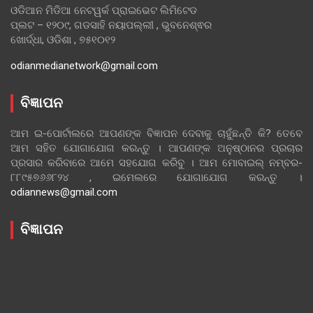
ଓଡିଆନ ମିଡିଆ ନେଟୱର୍କ ପ୍ରାଇଭେଟ ଲିମିଟେଡ
ପ୍ଲଟ – ୧୨୦୯, ଗଡସାହି ନୟାପଲ୍ଲୀ , ଭୁବନେଶ୍ଵର
ଖୋର୍ଦ୍ଧା, ଓଡିଶା , ୭୫୧୦୧୨
odianmedianetwork@gmail.com
ବିଜ୍ଞାପନ
ଆମ ଇ-ପୋର୍ଟାଲରେ ଆପଣଙ୍କ ବିଜ୍ଞାପନ ଦେବାକୁ ଚାହୁଁଛନ୍ତି କି? ତେବେ
ଆମ ସହିତ ଯୋଗାଯୋଗ କରନ୍ତୁ । ଆପଣଙ୍କ ଅନୁଷ୍ଠାନର ପ୍ରଚାର
ପ୍ରସାର କରିବାରେ ଆମେ ସହଯୋଗ କରିବୁ । ଆମ ମୋବାଇଲ୍ ନମ୍ବର-
୮୮୯୫୭୬୬୮୨୪ , ଇମେଲରେ ଯୋଗାଯୋଗ କରନ୍ତୁ ।
odiannews@gmail.com
ବିଜ୍ଞାପନ