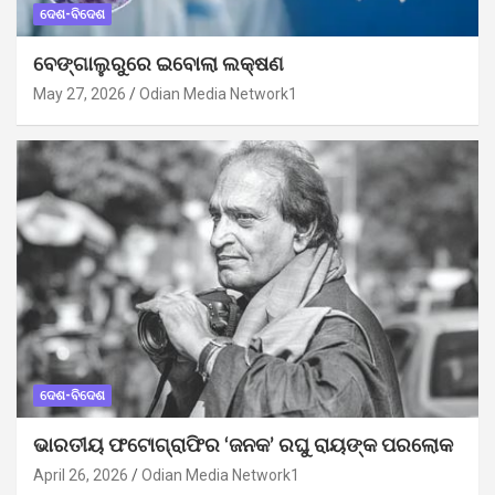
ଦେଶ-ବିଦେଶ
ବେଙ୍ଗାଲୁରୁରେ ଇବୋଲା ଲକ୍ଷଣ
May 27, 2026
Odian Media Network1
ଦେଶ-ବିଦେଶ
ଭାରତୀୟ ଫଟୋଗ୍ରାଫିର ‘ଜନକ’ ରଘୁ ରାୟଙ୍କ ପରଲୋକ
April 26, 2026
Odian Media Network1