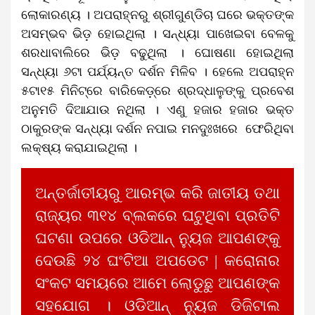
ଲୋକାରଣ୍ୟ । ଅପରାହ୍ନରୁ ଶ୍ରୀଗୁଣ୍ଡିଚା ଘରେ ଭକ୍ତଙ୍କ
ଅସମ୍ଭବ ଭିଡ଼ ହୋଇଥିଲା । ସନ୍ଧ୍ୟା ପାଖେଇବା ବେଳକୁ
ଶରଧାବାଲିରେ ଭିଡ଼ ବଢୁଥିଲା । ଘୋଷଣା ହୋଇଥିଲା
ସନ୍ଧ୍ୟା ୬ଟା ପର୍ଯ୍ୟନ୍ତ ଦର୍ଶନ ମିଳିବ । ହେଲେ ଅପରାହ୍ନ
୫ଟା୧୫ ମିନିଟ୍‌ରେ ବାରିକେଡ଼୍‌ରେ ଶ୍ରଦ୍ଧାଳୁଙ୍କୁ ପ୍ରବେଶ
ଅନୁମତି ଦିଆଯାଉ ନଥିଲା । ଏଣୁ ହଜାର ହଜାର ଭକ୍ତ
ଠାକୁରଙ୍କ ସନ୍ଧ୍ୟା ଦର୍ଶନ ନପାଇ ମନଦୁଃଖରେ ଫେରିଥିବା
ଲକ୍ଷ୍ୟ କରାଯାଇଥିଲା ।
ଅନ୍ତର୍ଜାତୀୟରୁ ଆରମ୍ଭ କରି ଜାତୀୟ ତଥା
ରାଜ୍ୟର ୩୧୪ ବ୍ଲକରେ ଘଟୁଥିବା ପ୍ରତିଟି
ଘଟଣା ଉପରେ ଓଡିଆନ୍ ନ୍ୟୁଜ ଆପଣଙ୍କୁ
ଦେଉଛି ୨୪ ଘଂଟିଆ ଅପଡେଟ | କରୋନାର
ସଂକଟ ସମୟରେ ଆମେ ଲୋଡୁଛୁ ଆପଣଙ୍କ
ସହଯୋଗ । ଓଡିଆନ୍ ନ୍ୟୁଜ ଡିଜିଟାଲ