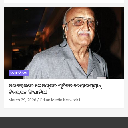
ଦେଶ-ବିଦେଶ
ପରଲୋକରେ ରେମଣ୍ଡର ପୂର୍ବତନ ଚେୟାରମ୍ୟାନ୍
ବିଜୟପତ ସିଂଘାନିଆ
March 29, 2026
Odian Media Network1