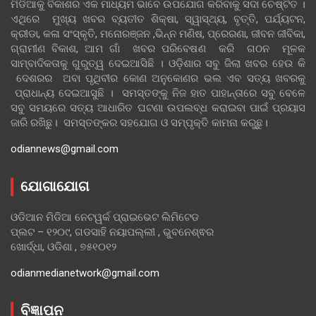
ମିଡିଆକୁ ବିକାଶର ଏକ ମାଧ୍ୟମ ଭାବେ ଉପଯୋଗ କରିବାକୁ ସଦା ଚେଷ୍ଟିତ ।
ଏଥିରେ ମୁଖ୍ୟ ଖବର ବ୍ୟତୀତ ଶିକ୍ଷା, ସ୍ୱାସ୍ଥ୍ୟ, ବୃତ୍ତି, ପର୍ଯ୍ୟଟନ,
କ୍ରୀଡା, କଳା ସଂସ୍କୃତି, ମନୋରଞ୍ଜନ ,ଭିନ୍ନ ମଣିଷ, ପ୍ରେରଣା, ଜୀବନ ଜୀବିକା,
ଗ୍ରାମୀଣ ବିକାଶ, ଆମ ଗାଁ ଖବର ପରିବେଷଣ କରି ଗଠନ ମୂଳକ
ସାମ୍ବାଦିକତାକୁ ଗୁରୁତ୍ୱ ଦେଇଆସିଛି । ଓଡ଼ିଶାର ସବୁ ଜିଲା ଖବର ହେଉ କି
ଦେଶରର ଅବା ପୃଥିବୀର କୋଣ ଅନୁକୋଣର ଭଲ ଏବ ସତ୍ୟ ଖବରକୁ
ପ୍ରାଧାନ୍ୟ ଦେଇଆସୁଛି । ସମସ୍ତଙ୍କୁ ନିଜ ହାତ ପାହାନ୍ତାରେ ସବୁ ବେଳେ
ସବୁ ସମୟରେ ସତ୍ୟ ଆଧାରିତ ଘଟଣା ଉପଲବ୍ଧ କରାଇବା ପାଇଁ ପ୍ରୟାସ
ଜାରି ରଖିଛୁ। ସମସ୍ତଙ୍କର ସହଯୋଗ ଓ ସମ୍ପୃକ୍ତି କାମନା କରୁଛୁ।
odiannews@gmail.com
ଯୋଗାଯୋଗ
ଓଡିଆନ ମିଡିଆ ନେଟୱର୍କ ପ୍ରାଇଭେଟ ଲିମିଟେଡ
ପ୍ଲଟ – ୧୨୦୯, ଗଡସାହି ନୟାପଲ୍ଲୀ , ଭୁବନେଶ୍ଵର
ଖୋର୍ଦ୍ଧା, ଓଡିଶା , ୭୫୧୦୧୨
odianmedianetwork@gmail.com
ବିଜ୍ଞାପନ