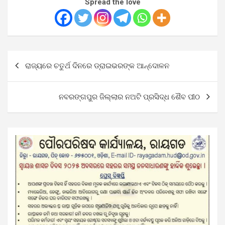
Spread the love
Post
ରାଜ୍ୟରେ ଚତୁର୍ଥ ଦିନରେ ଡ୍ରାଇଭରଙ୍କ ଆନ୍ଦୋଳନ
navigation
ନବରଙ୍ଗପୁର ଜିଲ୍ଲାର ନଅଟି ପ୍ରସିଦ୍ଧ ଶୈବ ପୀଠ