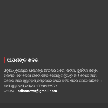
ଆପଣଙ୍କ ଖବର
ଓଡ଼ିଆନ୍ ନ୍ୟୁଜ୍‌ରେ ଆପଣଙ୍କ ଅଂଚଳର ଖବର, ଘଟଣା, ଦୁର୍ଘଟଣା କିମ୍ବା
ମତାମତ ଏବଂ ଲେଖା ଫଟୋ ସହିତ ଦେବାକୁ ଚାହୁଁଚନ୍ତି କି ? ତେବେ ଆମ
ଇମେଲ ଆଉ ହ୍ୱାଟ୍‌ସପ୍ ନମ୍ବରରେ ଫଟୋ ସହିତ ଖବର ପଠାଇ ପାରିବେ ।
ଆମ ହ୍ୱାଟ୍‌ସପ୍ ନମ୍ବର -୮୮୯୫୭୬୬୮୨୪
ଇମେଲ –
odiannews@gmail.com