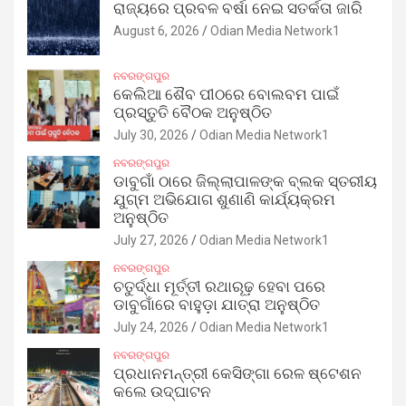
ରାଜ୍ୟରେ ପ୍ରବଳ ବର୍ଷା ନେଇ ସତର୍କତା ଜାରି
August 6, 2026
Odian Media Network1
ନବରଙ୍ଗପୁର
କେଲିଆ ଶୈବ ପୀଠରେ ବୋଲବମ ପାଇଁ
ପ୍ରସ୍ତୁତି ବୈଠକ ଅନୁଷ୍ଠିତ
July 30, 2026
Odian Media Network1
ନବରଙ୍ଗପୁର
ଡାବୁଗାଁ ଠାରେ ଜିଲ୍ଲାପାଳଙ୍କ ବ୍ଲକ ସ୍ତରୀୟ
ଯୁଗ୍ମ ଅଭିଯୋଗ ଶୁଣାଣି କାର୍ଯ୍ୟକ୍ରମ
ଅନୁଷ୍ଠିତ
July 27, 2026
Odian Media Network1
ନବରଙ୍ଗପୁର
ଚତୁର୍ଦ୍ଧା ମୂର୍ତ୍ତୀ ରଥାରୂଢ଼ ହେବା ପରେ
ଡାବୁଗାଁରେ ବାହୁଡ଼ା ଯାତ୍ରା ଅନୁଷ୍ଠିତ
July 24, 2026
Odian Media Network1
ନବରଙ୍ଗପୁର
ପ୍ରଧାନମନ୍ତ୍ରୀ କେସିଙ୍ଗା ରେଳ ଷ୍ଟେଶନ
କଲେ ଉଦ୍‌ଘାଟନ