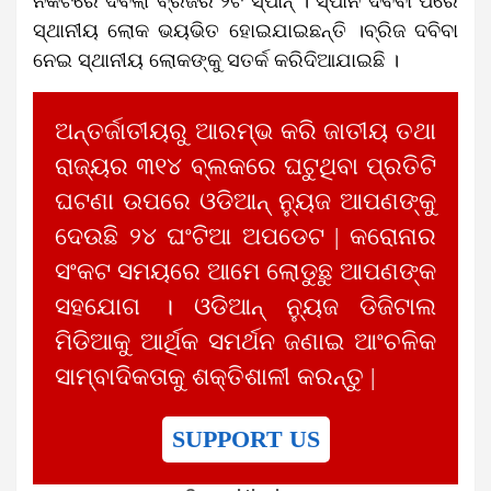
ନିକଟରେ ଦବିଲା ବ୍ରିଜର ୨ଟି ସ୍ପାନ୍ । ସ୍ପାନ ଦବିବା ପରେ
ସ୍ଥାନୀୟ ଲୋକ ଭୟଭିତ ହୋଇଯାଇଛନ୍ତି ।ବ୍ରିଜ ଦବିବା
ନେଇ ସ୍ଥାନୀୟ ଲୋକଙ୍କୁ ସତର୍କ କରିଦିଆଯାଇଛି ।
ଅନ୍ତର୍ଜାତୀୟରୁ ଆରମ୍ଭ କରି ଜାତୀୟ ତଥା
ରାଜ୍ୟର ୩୧୪ ବ୍ଲକରେ ଘଟୁଥିବା ପ୍ରତିଟି
ଘଟଣା ଉପରେ ଓଡିଆନ୍ ନ୍ୟୁଜ ଆପଣଙ୍କୁ
ଦେଉଛି ୨୪ ଘଂଟିଆ ଅପଡେଟ | କରୋନାର
ସଂକଟ ସମୟରେ ଆମେ ଲୋଡୁଛୁ ଆପଣଙ୍କ
ସହଯୋଗ । ଓଡିଆନ୍ ନ୍ୟୁଜ ଡିଜିଟାଲ
ମିଡିଆକୁ ଆର୍ଥିକ ସମର୍ଥନ ଜଣାଇ ଆଂଚଳିକ
ସାମ୍ବାଦିକତାକୁ ଶକ୍ତିଶାଳୀ କରନ୍ତୁ |
SUPPORT US