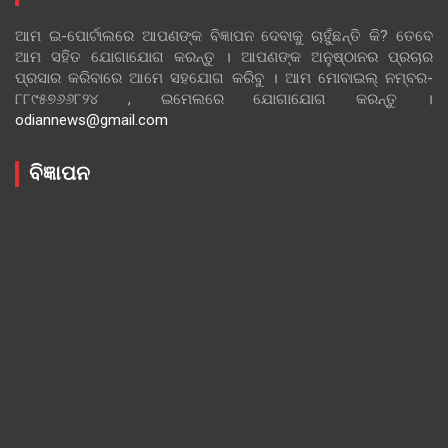
ଆମ ଇ-ପୋର୍ଟାଲରେ ଆପଣଙ୍କ ବିଜ୍ଞାପନ ଦେବାକୁ ଚାହୁଁଛନ୍ତି କି? ତେବେ
ଆମ ସହିତ ଯୋଗାଯୋଗ କରନ୍ତୁ । ଆପଣଙ୍କ ଅନୁଷ୍ଠାନର ପ୍ରଚାର
ପ୍ରସାର କରିବାରେ ଆମେ ସହଯୋଗ କରିବୁ । ଆମ ମୋବାଇଲ୍ ନମ୍ବର-
୮୮୯୫୭୬୬୮୨୪ , ଇମେଲରେ ଯୋଗାଯୋଗ କରନ୍ତୁ ।
odiannews@gmail.com
ବିଜ୍ଞାପନ