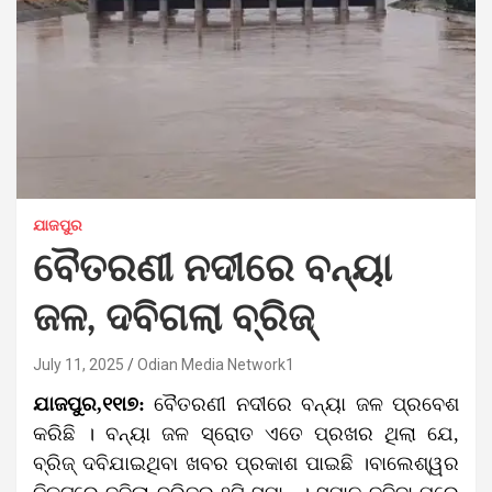
ଯାଜପୁର
ବୈତରଣୀ ନଦୀରେ ବନ୍ୟା
ଜଳ, ଦବିଗଲା ବ୍ରିଜ୍
July 11, 2025
Odian Media Network1
ଯାଜପୁର,୧୧ା୭:
ବୈତରଣୀ ନଦୀରେ ବନ୍ୟା ଜଳ ପ୍ରବେଶ
କରିଛି । ବନ୍ୟା ଜଳ ସ୍ରୋତ ଏତେ ପ୍ରଖର ଥିଲା ଯେ,
ବ୍ରିଜ୍ ଦବିଯାଇଥିବା ଖବର ପ୍ରକାଶ ପାଇଛି ।ବାଲେଶ୍ୱର