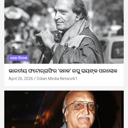
ଦେଶ-ବିଦେଶ
ଭାରତୀୟ ଫଟୋଗ୍ରାଫିର ‘ଜନକ’ ରଘୁ ରାୟଙ୍କ ପରଲୋକ
April 26, 2026
Odian Media Network1