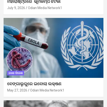
ମହାରାଷ୍ଟ୍ରରେ ଭୂମିକମ୍ପ ଝଟକା
July 9, 2026
Odian Media Network1
ଦେଶ-ବିଦେଶ
ବେଙ୍ଗାଲୁରୁରେ ଇବୋଲା ଲକ୍ଷଣ
May 27, 2026
Odian Media Network1