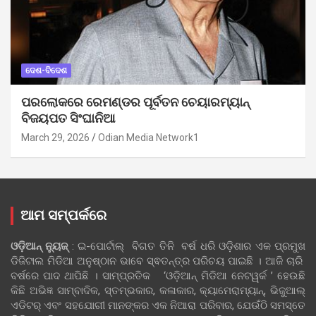
ଦେଶ-ବିଦେଶ
ପରଲୋକରେ ରେମଣ୍ଡର ପୂର୍ବତନ ଚେୟାରମ୍ୟାନ୍
ବିଜୟପତ ସିଂଘାନିଆ
March 29, 2026
Odian Media Network1
ଆମ ସମ୍ପର୍କରେ
ଓଡ଼ିଆନ୍‍ ନ୍ୟୁଜ୍‍
: ଇ-ପୋର୍ଟାଲ୍ ବିଗତ ତିନି ବର୍ଷ ଧରି ଓଡ଼ିଶାର ଏକ ପ୍ରମୁଖ
ଡିଜିଟାଲ ମିଡିଆ ଅନୁଷ୍ଠାନ ଭାବେ ସ୍ଵତନ୍ତ୍ର ପରିଚୟ ପାଇଛି । ଆଜି ଚାରି
ବର୍ଷରେ ପାଦ ଥାପିଛି । ସାମ୍ପ୍ରତିକ ‘ଓଡ଼ିଆନ୍‍ ମିଡିଆ ନେଟୱର୍କ ’ ହେଉଛି
କିଛି ଅଭିଜ୍ଞ ସାମ୍ବାଦିକ, ସ୍ତମ୍ଭକାର, କଳାକାର, କ୍ୟାମେରାମ୍ୟାନ୍, ଭିଜୁଆଲ୍
ଏଡିଟର୍ ଏବଂ ସହଯୋଗୀ ମାନଙ୍କର ଏକ ନିଆରା ପରିବାର, ଯେଉଁଠି ସମସ୍ତେ