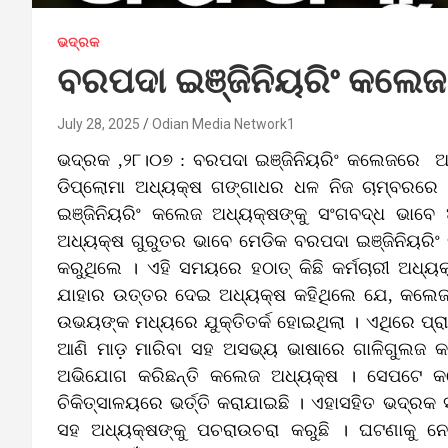
ଭଦ୍ରକ
ବରପଦା ଇଞ୍ଜିନିୟରିଂ କଲେ
July 28, 2025
Odian Media Network1
ଭଦ୍ରକ ,୨୮।୦୭ : ବରପଦା ଇଞ୍ଜିନିୟରିଂ କଲେଜରେ ଅ
ଡିପ୍ଲୋମା ଅଧ୍ୟକ୍ଷ ଗଙ୍ଗାଧର ଧଳ ନିଜ ଚାମ୍ବରରେ 
ଇଞ୍ଜିନିୟରିଂ କଲେଜ ଅଧ୍ୟକ୍ଷଙ୍କୁ ସଂଗବଦ୍ଧ ଭାବେ 
ଅଧ୍ୟକ୍ଷ ଗୁରୁତର ଭାବେ ମେଡିକ ବରପଦା ଇଞ୍ଜିନିୟରିଂ
କରୁଥିଲେ । ଏହି ସମୟରେ ହଠାତ୍‌ କିଛି କର୍ମଚାରୀ ଅଧ୍
ଯାହାର ଉତ୍ତର ଦେଇ ଅଧ୍ୟକ୍ଷ କହିଥିଲେ ଯେ, କଲେଜ ମ
ଉଭୟଙ୍କ ମଧ୍ୟରେ ଯୁକ୍ତିତର୍କ ହୋଇଥିଲା । ଏଥିରେ ପ୍ରା
ଆଣି ମାଡ଼ ମାରିବା ସହ ଅସଭ୍ୟ ଭାଷାରେ ଗାଳିଗୁଲଜ କର
ଅଭିଯୋଗ କରିଛନ୍ତି କଲେଜ ଅଧ୍ୟକ୍ଷ । ସେପଟେ କଲ
ଚିକିତ୍ସାଳୟରେ ଭର୍ତ୍ତି କରାଯାଇଛି । ଏହାସହିତ ଭଦ୍ର
ସହ ଅଧ୍ୟକ୍ଷଙ୍କୁ ପଚରାଉଚରା କରୁଛି । ଘଟଣାକୁ ନେ