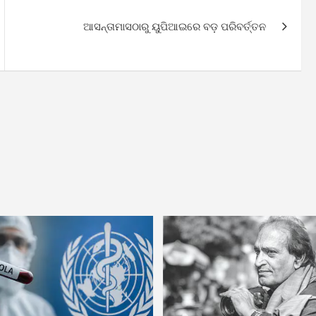
ଆସନ୍ତାମାସଠାରୁ ୟୁପିଆଇରେ ବଡ଼ ପରିବର୍ତ୍ତନ