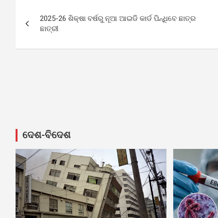
Post
2025-26 ଶିକ୍ଷା ବର୍ଷରୁ ନୂଆ ଆଇଡି କାର୍ଡ ପିନ୍ଧିବେ ଛାତ୍ର
navigation
ଛାତ୍ରୀ
ଦେଶ-ବିଦେଶ