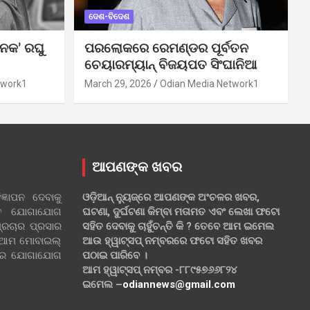
ଦେଶ-ବିଦେଶ
ନକ’ ରଘୁ
ପରଲୋକରେ ରେମଣ୍ଡର ପୂର୍ବତନ
ଚେୟାରମ୍ୟାନ୍ ବିଜୟପତ ସିଂଘାନିଆ
twork1
March 29, 2026
Odian Media Network1
ଆପଣଙ୍କ ଖବର
୍ଞାପନ ଦେବାକୁ
ଓଡ଼ିଆନ୍ ନ୍ୟୁଜ୍‌ରେ ଆପଣଙ୍କ ଅଂଚଳର ଖବର,
ହିତ ଯୋଗାଯୋଗ
ଘଟଣା, ଦୁର୍ଘଟଣା କିମ୍ବା ମତାମତ ଏବଂ ଲେଖା ଫଟୋ
୍ରଚାର ପ୍ରସାର
ସହିତ ଦେବାକୁ ଚାହୁଁଚନ୍ତି କି ? ତେବେ ଆମ ଇମେଲ
 ଆମ ମୋବାଇଲ୍
ଆଉ ହ୍ୱାଟ୍‌ସପ୍ ନମ୍ବରରେ ଫଟୋ ସହିତ ଖବର
ଲରେ ଯୋଗାଯୋଗ
ପଠାଇ ପାରିବେ ।
ଆମ ହ୍ୱାଟ୍‌ସପ୍ ନମ୍ବର -୮୮୯୫୭୬୬୮୨୪
ଇମେଲ –
odiannews@gmail.com