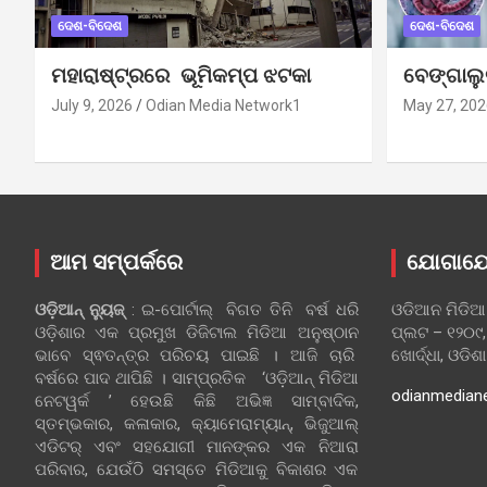
ଦେଶ-ବିଦେଶ
ଦେଶ-ବିଦେଶ
ମହାରାଷ୍ଟ୍ରରେ ଭୂମିକମ୍ପ ଝଟକା
ବେଙ୍ଗାଲ
July 9, 2026
Odian Media Network1
May 27, 202
ଆମ ସମ୍ପର୍କରେ
ଯୋଗାଯ
ଓଡ଼ିଆନ୍‍ ନ୍ୟୁଜ୍‍
: ଇ-ପୋର୍ଟାଲ୍ ବିଗତ ତିନି ବର୍ଷ ଧରି
ଓଡିଆନ ମିଡିଆ
ଓଡ଼ିଶାର ଏକ ପ୍ରମୁଖ ଡିଜିଟାଲ ମିଡିଆ ଅନୁଷ୍ଠାନ
ପ୍ଲଟ – ୧୨୦୯,
ଭାବେ ସ୍ଵତନ୍ତ୍ର ପରିଚୟ ପାଇଛି । ଆଜି ଚାରି
ଖୋର୍ଦ୍ଧା, ଓଡିଶ
ବର୍ଷରେ ପାଦ ଥାପିଛି । ସାମ୍ପ୍ରତିକ ‘ଓଡ଼ିଆନ୍‍ ମିଡିଆ
odianmedian
ନେଟୱର୍କ ’ ହେଉଛି କିଛି ଅଭିଜ୍ଞ ସାମ୍ବାଦିକ,
ସ୍ତମ୍ଭକାର, କଳାକାର, କ୍ୟାମେରାମ୍ୟାନ୍, ଭିଜୁଆଲ୍
ଏଡିଟର୍ ଏବଂ ସହଯୋଗୀ ମାନଙ୍କର ଏକ ନିଆରା
ପରିବାର, ଯେଉଁଠି ସମସ୍ତେ ମିଡିଆକୁ ବିକାଶର ଏକ