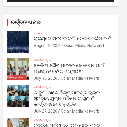
ଚର୍ଚ୍ଚିତ ଖବର
ରାଜ୍ୟ
ରାଜ୍ୟରେ ପ୍ରବଳ ବର୍ଷା ନେଇ ସତର୍କତା ଜାରି
August 6, 2026
Odian Media Network1
ନବରଙ୍ଗପୁର
କେଲିଆ ଶୈବ ପୀଠରେ ବୋଲବମ ପାଇଁ
ପ୍ରସ୍ତୁତି ବୈଠକ ଅନୁଷ୍ଠିତ
July 30, 2026
Odian Media Network1
ନବରଙ୍ଗପୁର
ଡାବୁଗାଁ ଠାରେ ଜିଲ୍ଲାପାଳଙ୍କ ବ୍ଲକ
ସ୍ତରୀୟ ଯୁଗ୍ମ ଅଭିଯୋଗ ଶୁଣାଣି
କାର୍ଯ୍ୟକ୍ରମ ଅନୁଷ୍ଠିତ
July 27, 2026
Odian Media Network1
ନବରଙ୍ଗପୁର
ଚତୁର୍ଦ୍ଧା ମୂର୍ତ୍ତୀ ରଥାରୂଢ଼ ହେବା ପରେ