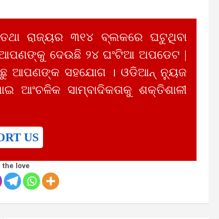
 ତଥା ରାଜ୍ୟର ୩୧୪ ବ୍ଲକରେ ଘଟୁଥିବା
 ଆପଣଙ୍କୁ ଦେଉଛି ୨୪ ଘଂଟିଆ ଅପଡେଟ |
ୁ ଆପଣଙ୍କ ସହଯୋଗ । ଓଡିଆନ୍ ନ୍ୟୁଜ
ାଇ ଆଂଚଳିକ ସାମ୍ବାଦିକତାକୁ ଶକ୍ତିଶାଳୀ
ORT US
 the love