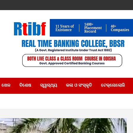
ଖେଳ
ବିଶେଷ
ସ୍ୱାସ୍ଥ୍ୟ
କଳା ଓ ସଂସ୍କୃତି
ଟେକ୍ନୋଲୋଜି