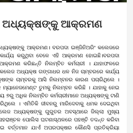
ଜ ଅଧ୍ୟକ୍ଷଙ୍କୁ ଆକ୍ରମଣ
ଧ୍ୟକ୍ଷଙ୍କୁ ଆକ୍ରମଣ। ବରପଦା ଇଞ୍ଜିନିଅରିଂ କଲେଜରେ
କାର୍ଯ୍ୟ କରୁଥିବା ବେଳେ ଏହି ଆକ୍ରମଣ ହୋଇଛି।ବରପଦା
ଆକ୍ରମଣ କରିଛନ୍ତି ନିଲମ୍ବିତ କର୍ମଚାରୀ । ଯାହାଫଳରେ
 କଲେଜ ଅଧ୍ୟକ୍ଷ ଗଙ୍ଗାଧର ଧଳ ନିଜ ଚାମ୍ବରରେ କାର୍ଯ୍ୟ
ୟକ୍ଷଙ୍କ ଚାମ୍ବରକୁ ଆସି ନିଲମ୍ବନର କାରଣ ପଚାରିଥିଲେ ।
୍ୟାନେଜମେଣ୍ଟ ତୁମକୁ ନିଲମ୍ବନ କରିଛି । ଯାହାକୁ ନେଇ
ୟ ୭ରୁ ଅଧିକ ନିଲମ୍ବିତ କର୍ମଚାରୀମାନେ ଅଧ୍ୟକ୍ଷଙ୍କୁ ଟାଣି
ିଥିଲେ । ଏମିତିକି ଜୀବନରୁ ମାରିଦେବାକୁ ଧମକ ଦେଇଥିବା
େଜ ଅଧ୍ୟକ୍ଷଙ୍କୁ ଗୁରୁତର ଅବସ୍ଥାରେ ଜିଲ୍ଲା ମୁଖ୍ୟ
କ ସହରାଞ୍ଚଳ ପୋଲିସ ଘଟଣାସ୍ଥଳରେ ପହଞ୍ଚି ତଦନ୍ତ କରିବା
ଇ ବର୍ତ୍ତମାନ ଯାଏଁ ଅପରପକ୍ଷର କୌଣସି ପ୍ରତିକ୍ରିୟା