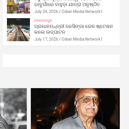
ଡାବୁଗାଁରେ ବାହୁଡ଼ା ଯାତ୍ରା ଅନୁଷ୍ଠିତ
July 24, 2026
Odian Media Network1
ନବରଙ୍ଗପୁର
ପ୍ରଧାନମନ୍ତ୍ରୀ କେସିଙ୍ଗା ରେଳ ଷ୍ଟେଶନ
କଲେ ଉଦ୍‌ଘାଟନ
July 17, 2026
Odian Media Network1