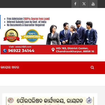
କରୋନା ଖବର