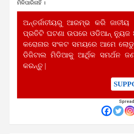
ମିଳିପାରିନାହିଁ ।
ଅନ୍ତର୍ଜାତୀୟରୁ ଆରମ୍ଭ କରି ଜାତୀୟ
ପ୍ରତିଟି ଘଟଣା ଉପରେ ଓଡିଆନ୍ ନ୍ୟୁଜ
କରୋନାର ସଂକଟ ସମୟରେ ଆମେ ଲୋଡୁଛ
ଡିଜିଟାଲ ମିଡିଆକୁ ଆର୍ଥିକ ସମର୍ଥନ ଜଣ
କରନ୍ତୁ |
SUPP
Spread