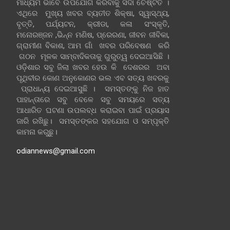
ମାଧ୍ୟମ ଭାବେ ଉପଯୋଗ କରିବାକୁ ସଦା ଚେଷ୍ଟିତ ।
ଏଥିରେ ମୁଖ୍ୟ ଖବର ବ୍ୟତୀତ ଶିକ୍ଷା, ସ୍ୱାସ୍ଥ୍ୟ,
ବୃତ୍ତି, ପର୍ଯ୍ୟଟନ, କ୍ରୀଡା, କଳା ସଂସ୍କୃତି,
ମନୋରଞ୍ଜନ ,ଭିନ୍ନ ମଣିଷ, ପ୍ରେରଣା, ଜୀବନ ଜୀବିକା,
ଗ୍ରାମୀଣ ବିକାଶ, ଆମ ଗାଁ ଖବର ପରିବେଷଣ କରି
ଗଠନ ମୂଳକ ସାମ୍ବାଦିକତାକୁ ଗୁରୁତ୍ୱ ଦେଇଆସିଛି ।
ଓଡ଼ିଶାର ସବୁ ଜିଲା ଖବର ହେଉ କି ଦେଶରର ଅବା
ପୃଥିବୀର କୋଣ ଅନୁକୋଣର ଭଲ ଏବ ସତ୍ୟ ଖବରକୁ
ପ୍ରାଧାନ୍ୟ ଦେଇଆସୁଛି । ସମସ୍ତଙ୍କୁ ନିଜ ହାତ
ପାହାନ୍ତାରେ ସବୁ ବେଳେ ସବୁ ସମୟରେ ସତ୍ୟ
ଆଧାରିତ ଘଟଣା ଉପଲବ୍ଧ କରାଇବା ପାଇଁ ପ୍ରୟାସ
ଜାରି ରଖିଛୁ। ସମସ୍ତଙ୍କର ସହଯୋଗ ଓ ସମ୍ପୃକ୍ତି
କାମନା କରୁଛୁ।
odiannews@gmail.com