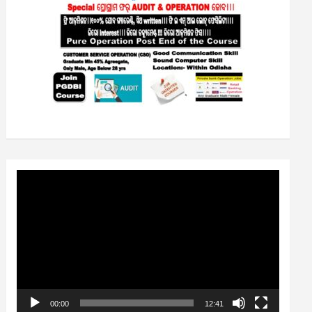
Video
Player
00:00
12:41