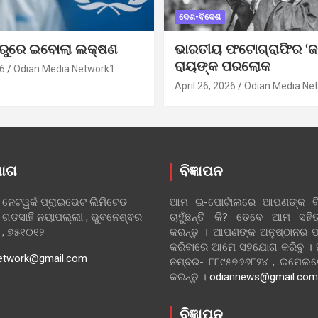
ଦେଶ-ବିଦେଶ
ୁରୁରେ ଇବୋଲା ଲକ୍ଷଣ
ଭାରତୀୟ ଫଟୋଗ୍ରାଫିର ‘ଜ
ରାୟଙ୍କ ପରଲୋକ
6
Odian Media Network1
April 26, 2026
Odian Media Ne
ୋଗ
ବିଜ୍ଞାପନ
 ନେଟୱର୍କ ପ୍ରାଇଭେଟ ଲିମିଟେଡ
ଆମ ଇ-ପୋର୍ଟାଲରେ ଆପଣଙ୍କ ବିଜ
 ଗଡସାହି ନୟାପଲ୍ଲୀ , ଭୁବନେଶ୍ଵର
ଚାହୁଁଛନ୍ତି କି? ତେବେ ଆମ ସ
ା , ୭୫୧୦୧୨
କରନ୍ତୁ । ଆପଣଙ୍କ ଅନୁଷ୍ଠାନର ପ
କରିବାରେ ଆମେ ସହଯୋଗ କରିବୁ ।
etwork@gmail.com
ନମ୍ବର- ୮୮୯୫୭୬୬୮୨୪ , ଇମେ
କରନ୍ତୁ ।
odiannews@gmail.com
ବିଜ୍ଞାପନ