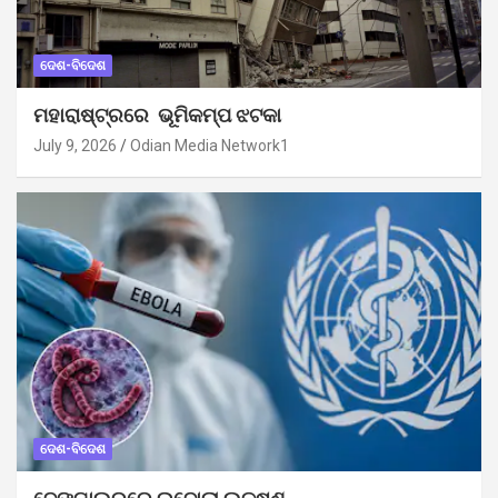
ଦେଶ-ବିଦେଶ
ମହାରାଷ୍ଟ୍ରରେ ଭୂମିକମ୍ପ ଝଟକା
July 9, 2026
Odian Media Network1
ଦେଶ-ବିଦେଶ