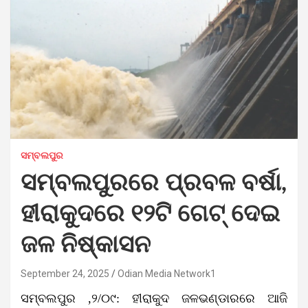
ସମ୍ବଲପୁର
ସମ୍ବଲପୁରରେ ପ୍ରବଳ ବର୍ଷା,
ହୀରାକୁଦରେ ୧୨ଟି ଗେଟ୍ ଦେଇ
ଜଳ ନିଷ୍କାସନ
September 24, 2025
Odian Media Network1
ସମ୍ବଲପୁର ,୨/୦୯:
ହୀରାକୁଦ ଜଳଭଣ୍ଡାରରେ ଆଜି