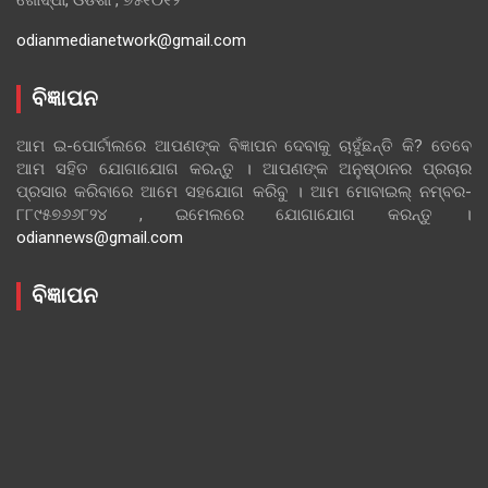
odianmedianetwork@gmail.com
ବିଜ୍ଞାପନ
ଆମ ଇ-ପୋର୍ଟାଲରେ ଆପଣଙ୍କ ବିଜ୍ଞାପନ ଦେବାକୁ ଚାହୁଁଛନ୍ତି କି? ତେବେ
ଆମ ସହିତ ଯୋଗାଯୋଗ କରନ୍ତୁ । ଆପଣଙ୍କ ଅନୁଷ୍ଠାନର ପ୍ରଚାର
ପ୍ରସାର କରିବାରେ ଆମେ ସହଯୋଗ କରିବୁ । ଆମ ମୋବାଇଲ୍ ନମ୍ବର-
୮୮୯୫୭୬୬୮୨୪ , ଇମେଲରେ ଯୋଗାଯୋଗ କରନ୍ତୁ ।
odiannews@gmail.com
ବିଜ୍ଞାପନ