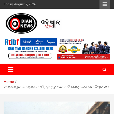
Skip
Friday, August 7, 2026
to
content
ସାରା ଦୁନିଆର ଖବର ଆପଣଙ୍କ ହାତମୁଠାରେ…
ଓଡିଆନ୍ ନ୍ୟୁଜ
Home
ସମ୍ବଲପୁରରେ ପ୍ରବଳ ବର୍ଷା, ହୀରାକୁଦରେ ୧୨ଟି ଗେଟ୍ ଦେଇ ଜଳ ନିଷ୍କାସନ