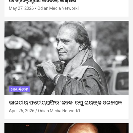
ବେଙ୍ଗାଲୁରୁରେ ଇବୋଲା ଲକ୍ଷଣ
May 27, 2026
Odian Media Network1
ଦେଶ-ବିଦେଶ
ଭାରତୀୟ ଫଟୋଗ୍ରାଫିର ‘ଜନକ’ ରଘୁ ରାୟଙ୍କ ପରଲୋକ
April 26, 2026
Odian Media Network1