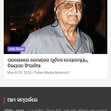
ଦେଶ-ବିଦେଶ
ପରଲୋକରେ ରେମଣ୍ଡର ପୂର୍ବତନ ଚେୟାରମ୍ୟାନ୍
ବିଜୟପତ ସିଂଘାନିଆ
March 29, 2026
Odian Media Network1
ଆମ ସମ୍ପର୍କରେ
ଓଡ଼ିଆନ୍‍ ନ୍ୟୁଜ୍‍
: ଇ-ପୋର୍ଟାଲ୍ ବିଗତ ତିନି ବର୍ଷ ଧରି ଓଡ଼ିଶାର ଏକ ପ୍ରମୁଖ