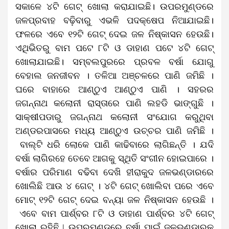
ସକା‌ଳେ ୪ଟି ଗେଟ୍ ଖୋଲା କରାଯାଇଛି। ଉପରମୁଣ୍ଡରେ
ଜଳପ୍ରବାହ ବଢ଼ିବାରୁ ଏଭଳି ପଦକ୍ଷେପ ନିଆଯାଇଛି।
ଫଳରେ ଏବେ ୧୨ଟି ଗେଟ୍ ଦେଇ ଜଳ ନିଷ୍କାସନ ହେଉଛି।
ଏଥିଭିତରୁ ବାମ ପଟେ ୮ଟି ଓ ଡାହାଣ ପଟେ ୪ଟି ଗେଟ୍
ଖୋଲାଯାଇଛି।
ସମ୍ବଲପୁରରେ ପ୍ରବଳ ବର୍ଷା ଯୋଗୁ
ବେହାଲ ଜନଜୀବନ । ତଳିଆ ଅଞ୍ଚଳରେ ପାଣି ଜମିଛି ।
ଘରେ ବାହାରେ ଆଣ୍ଠୁଏ ଆଣ୍ଠୁଏ ପାଣି । ସହରର
ଜଗନ୍ନାଥ କଲୋନୀ ରାସ୍ତାରେ ପାଣି ଲହଡି ଭାଙ୍ଗୁଛି ।
ସାକ୍ଷୀପଡାରୁ ଜଗନ୍ନାଥ କଲୋନୀ ସଂଯୋଗ କରୁଥିବା
ଅଣ୍ଡରପାସରେ ମଧ୍ୟ ଆଣ୍ଠୁଏ ଉଚ୍ଚର ପାଣି ଜମିଛି ।
ବାଲ୍‌ଟି ଧରି ଲୋକେ ପାଣି କାଢିବାରେ ଲାଗିଛନ୍ତି ।
ଯଦି
ବର୍ଷା ଲାଗିରହେ ତେବେ ଆଗକୁ ସ୍ଥିତି ସଂଗୀନ ହୋଇପାରେ ।
ବର୍ଷାର ପରିମାଣ ବଢିବା ଦେଖି ହୀରାକୁଦ ଜଳଭଣ୍ଡାରରେ
ଖୋଲିଛି ଆଉ ୪ ଗେଟ୍‌ । ୪ଟି ଗେଟ୍‌ ଖୋଲିବା ପରେ ଏବେ
ମୋଟ୍‌ ୧୨ଟି ଗେଟ୍‌ ଦେଇ ବନ୍ୟା ଜଳ ନିଷ୍କାସନ ହେଉଛି ।
ଏବେ
ବାମ ପାର୍ଶ୍ବର ୮ଟି ଓ ଡାହାଣ ପାର୍ଶ୍ବର ୪ଟି ଗେଟ୍
ଖୋଲା ରହିଛି
| ଉପରମୁଣ୍ଡରେ ବର୍ଷା ପାଇଁ ଜଳଭଣ୍ଡାରକୁ