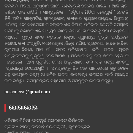
ଡିଜିଟାଲ ମିଡିଆ ଅନୁଷ୍ଠାନ ଭାବେ ସ୍ଵତନ୍ତ୍ର ପରିଚୟ ପାଇଛି । ଆଜି ଚାରି
ବର୍ଷରେ ପାଦ ଥାପିଛି । ସାମ୍ପ୍ରତିକ ‘ଓଡ଼ିଆନ୍‍ ମିଡିଆ ନେଟୱର୍କ ’ ହେଉଛି
କିଛି ଅଭିଜ୍ଞ ସାମ୍ବାଦିକ, ସ୍ତମ୍ଭକାର, କଳାକାର, କ୍ୟାମେରାମ୍ୟାନ୍, ଭିଜୁଆଲ୍
ଏଡିଟର୍ ଏବଂ ସହଯୋଗୀ ମାନଙ୍କର ଏକ ନିଆରା ପରିବାର, ଯେଉଁଠି ସମସ୍ତେ
ମିଡିଆକୁ ବିକାଶର ଏକ ମାଧ୍ୟମ ଭାବେ ଉପଯୋଗ କରିବାକୁ ସଦା ଚେଷ୍ଟିତ ।
ଏଥିରେ ମୁଖ୍ୟ ଖବର ବ୍ୟତୀତ ଶିକ୍ଷା, ସ୍ୱାସ୍ଥ୍ୟ, ବୃତ୍ତି, ପର୍ଯ୍ୟଟନ,
କ୍ରୀଡା, କଳା ସଂସ୍କୃତି, ମନୋରଞ୍ଜନ ,ଭିନ୍ନ ମଣିଷ, ପ୍ରେରଣା, ଜୀବନ ଜୀବିକା,
ଗ୍ରାମୀଣ ବିକାଶ, ଆମ ଗାଁ ଖବର ପରିବେଷଣ କରି ଗଠନ ମୂଳକ
ସାମ୍ବାଦିକତାକୁ ଗୁରୁତ୍ୱ ଦେଇଆସିଛି । ଓଡ଼ିଶାର ସବୁ ଜିଲା ଖବର ହେଉ କି
ଦେଶରର ଅବା ପୃଥିବୀର କୋଣ ଅନୁକୋଣର ଭଲ ଏବ ସତ୍ୟ ଖବରକୁ
ପ୍ରାଧାନ୍ୟ ଦେଇଆସୁଛି । ସମସ୍ତଙ୍କୁ ନିଜ ହାତ ପାହାନ୍ତାରେ ସବୁ ବେଳେ
ସବୁ ସମୟରେ ସତ୍ୟ ଆଧାରିତ ଘଟଣା ଉପଲବ୍ଧ କରାଇବା ପାଇଁ ପ୍ରୟାସ
ଜାରି ରଖିଛୁ। ସମସ୍ତଙ୍କର ସହଯୋଗ ଓ ସମ୍ପୃକ୍ତି କାମନା କରୁଛୁ।
odiannews@gmail.com
ଯୋଗାଯୋଗ
ଓଡିଆନ ମିଡିଆ ନେଟୱର୍କ ପ୍ରାଇଭେଟ ଲିମିଟେଡ
ପ୍ଲଟ – ୧୨୦୯, ଗଡସାହି ନୟାପଲ୍ଲୀ , ଭୁବନେଶ୍ଵର
ଖୋର୍ଦ୍ଧା, ଓଡିଶା , ୭୫୧୦୧୨