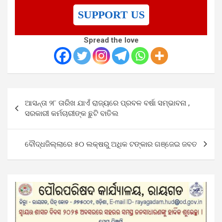
SUPPORT US
Spread the love
Post
ଆସନ୍ତା ୨୮ ତାରିଖ ଯାଏଁ ରାଜ୍ୟରେ ପ୍ରବଳ ବର୍ଷା ସମ୍ଭାବନା ,
navigation
ସରକାରୀ କର୍ମଚାରୀଙ୍କ ଛୁଟି ବାତିଲ
ବୌଦ୍ଧଜିଲ୍ଲାରେ ୫୦ ଲକ୍ଷରୁ ଅଧିକ ଟଙ୍କାର ଗଞ୍ଜେଇ ଜବତ