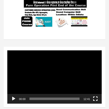
Video
Player
00:00
12:41