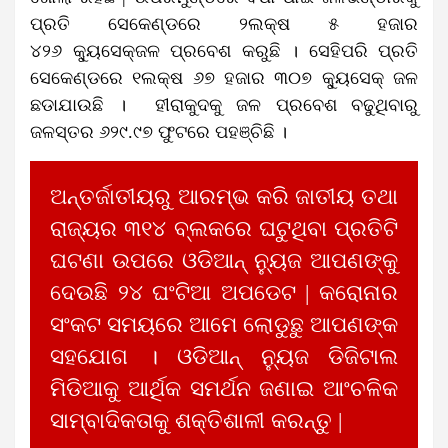
ପ୍ରତି ସେକେଣ୍ଡରେ ୨ଲକ୍ଷ ୫ ହଜାର
୪୨୬
କ୍ୟୁସେକ୍‌ଜଳ
ପ୍ରବେଶ କରୁଛି ।
ସେହିପରି ପ୍ରତି
ସେକେଣ୍ଡରେ ୧ଲକ୍ଷ ୬୭ ହଜାର ୩୦୭
କ୍ୟୁସେକ୍‌
ଜଳ
ଛଡାଯାଉଛି ।
ହୀରାକୁଦକୁ ଜଳ ପ୍ରବେଶ ବଢୁଥିବାରୁ
ଜଳସ୍ତର ୬୨୯.୯୭ ଫୁଟରେ
ପହଞ୍ଚିଛି ।
ଅନ୍ତର୍ଜାତୀୟରୁ ଆରମ୍ଭ କରି ଜାତୀୟ ତଥା
ରାଜ୍ୟର ୩୧୪ ବ୍ଲକରେ ଘଟୁଥିବା ପ୍ରତିଟି
ଘଟଣା ଉପରେ ଓଡିଆନ୍ ନ୍ୟୁଜ ଆପଣଙ୍କୁ
ଦେଉଛି ୨୪ ଘଂଟିଆ ଅପଡେଟ | କରୋନାର
ସଂକଟ ସମୟରେ ଆମେ ଲୋଡୁଛୁ ଆପଣଙ୍କ
ସହଯୋଗ । ଓଡିଆନ୍ ନ୍ୟୁଜ ଡିଜିଟାଲ
ମିଡିଆକୁ ଆର୍ଥିକ ସମର୍ଥନ ଜଣାଇ ଆଂଚଳିକ
ସାମ୍ବାଦିକତାକୁ ଶକ୍ତିଶାଳୀ କରନ୍ତୁ |