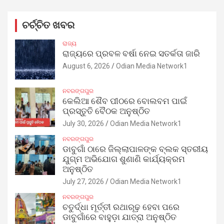
ଚର୍ଚ୍ଚିତ ଖବର
ରାଜ୍ୟ
ରାଜ୍ୟରେ ପ୍ରବଳ ବର୍ଷା ନେଇ ସତର୍କତା ଜାରି
August 6, 2026
Odian Media Network1
ନବରଙ୍ଗପୁର
କେଲିଆ ଶୈବ ପୀଠରେ ବୋଲବମ ପାଇଁ
ପ୍ରସ୍ତୁତି ବୈଠକ ଅନୁଷ୍ଠିତ
July 30, 2026
Odian Media Network1
ନବରଙ୍ଗପୁର
ଡାବୁଗାଁ ଠାରେ ଜିଲ୍ଲାପାଳଙ୍କ ବ୍ଲକ ସ୍ତରୀୟ
ଯୁଗ୍ମ ଅଭିଯୋଗ ଶୁଣାଣି କାର୍ଯ୍ୟକ୍ରମ
ଅନୁଷ୍ଠିତ
July 27, 2026
Odian Media Network1
ନବରଙ୍ଗପୁର
ଚତୁର୍ଦ୍ଧା ମୂର୍ତ୍ତୀ ରଥାରୂଢ଼ ହେବା ପରେ
ଡାବୁଗାଁରେ ବାହୁଡ଼ା ଯାତ୍ରା ଅନୁଷ୍ଠିତ