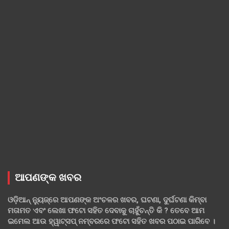
ଆପଣଙ୍କ ଖବର
ଓଡ଼ିଆନ୍ ନ୍ୟୁଜ୍‌ରେ ଆପଣଙ୍କ ଅଂଚଳର ଖବର, ଘଟଣା, ଦୁର୍ଘଟଣା କିମ୍ବା
ମତାମତ ଏବଂ ଲେଖା ଫଟୋ ସହିତ ଦେବାକୁ ଚାହୁଁଚନ୍ତି କି ? ତେବେ ଆମ
ଇମେଲ ଆଉ ହ୍ୱାଟ୍‌ସପ୍ ନମ୍ବରରେ ଫଟୋ ସହିତ ଖବର ପଠାଇ ପାରିବେ ।